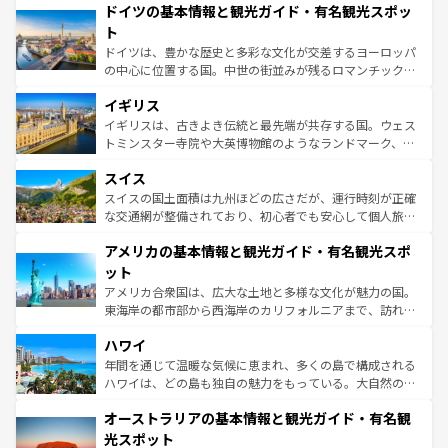
せる。地方によって風土や気候が異なるスペインはその個
ドイツの基本情報と観光ガイド・有名観光スポッ
で、幅広い魅力が詰まっている。華麗な宮殿、歴史的な大
性で訪れる人を魅了する。 なお、新着のスペイン情報は
コ
聖堂、美しいビーチ、そして豊かな自然が、訪れる者を心
ト
ンテンツ一覧
を参照してほしい。
から魅了する。また、フランスは美食の国としても知ら
ドイツは、豊かな歴史と多彩な文化が交差するヨーロッパ
れ、フランス料理はユネスコ無形文化遺産にも登録されて
の中心に位置する国。中世の街並みが残るロマンチック街
いる。シャンパンの発祥地であるランス、プロヴァンスの
道から、未来を先取りするようなモダンな都市まで多様な
香り高いラベンダー畑など、多彩な楽しみ方が可能だ。さ
イギリス
顔を持つこの国は、どこを歩いても飽きることがない。ベ
らに、パリ以外の地域にも魅力が溢れており、どの街角に
ルリンの文化的活気、バイエルン州のアルプスの絶景、そ
イギリスは、古きよき伝統と最先端が共存する国。ウェス
も豊かな歴史と文化が息づいている。パリ以外の個性あふ
してライン川沿いのワイン畑といった風景は必見。ビール
トミンスター寺院や大英博物館のようなランドマーク、歴
れる地方に足を運ぶとそれぞれで全く異なる文化を体験で
とソーセージを味わいながら地元の人と過ごす楽しい時間
史ある大学都市、美しい丘陵地帯や牧歌的な風景など、エ
きるだろう。 なお、新着のフランス情報は
コンテンツ一覧
スイス
は、お酒好きな人にはぜひ体験してほしい。 なお、新着の
リアごとに異なる魅力がある。また、優雅なアフタヌーン
を参照してほしい。
ドイツ情報は
コンテンツ一覧
を参照してほしい。
ティー、ビール好きにはたまらない英国パブ、サッカー観
スイスの国土面積は九州ほどの広さだが、運行時刻が正確
戦など、本場だからこそできる体験も豊富。イギリスを旅
な交通網が整備されており、初心者でも安心して個人旅行
して楽しみつくそう。 なお、新着のイギリス情報は
コンテ
を楽しめる。日本同様に時刻表どおりの旅が可能だ。中世
アメリカの基本情報と観光ガイド・有名観光スポ
ンツ一覧
を参照してほしい。
の建物がそのまま残る町や、スイスならではのユニークな
博物館もあり、アルプス観光だけでなく町歩きも満喫する
ット
ことができる。国民の所得が高いため物価も高いが、旅行
アメリカ合衆国は、広大な土地と多様な文化が魅力の国。
者向けの交通パス提供のサービスもあり、うまく活用すれ
東海岸の都市部から西海岸のカリフォルニアまで、訪れる
ば市内交通費無料で観光を楽しむこともできる。 なお、新
場所ごとに異なる風景と体験が待っている。ニューヨーク
着のスイス情報は
コンテンツ一覧
を参照してほしい。
ハワイ
のような巨大都市は、観光、ショッピング、エンターテイ
ンメントが詰まった刺激的なスポットだ。一方、アメリカ
年間を通じて温暖な気候に恵まれ、多くの島で構成される
西部には大自然が広がり、グランドキャニオンやイエロー
ハワイは、どの島も独自の魅力をもっている。大自然の神
ストーン国立公園といった絶景が堪能できる。さらに、南
秘を感じたいなら、火山が生み出した壮大な景観を誇るハ
オーストラリアの基本情報と観光ガイド・有名観
部のニューオーリンズでは、音楽と美食が融合した独特の
ワイ島は見逃せない。また、定番の観光地といえばオアフ
文化が魅力。旅行者はアメリカの各地域で異なる魅力を楽
島だが、静かな自然を求めるならマウイ島やカウアイ島が
光スポット