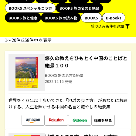
BOOKS スペシャルコラボ
BOOKS 旅の名言＆絶景
BOOKS 旅と健康
BOOKS 旅の読み物
BOOKS
D-Books
絞り込み条件を追加
1〜20件/258件中 を表示
悠久の教えをひもとく中国のことばと
絶景１００
BOOKS 旅の名言＆絶景
2022.12.15 発売
世界を４０年以上歩いてきた「地球の歩き方」があなたにお届
けする、人生を輝かせる中国の名言と癒やしの絶景集
詳細を見る