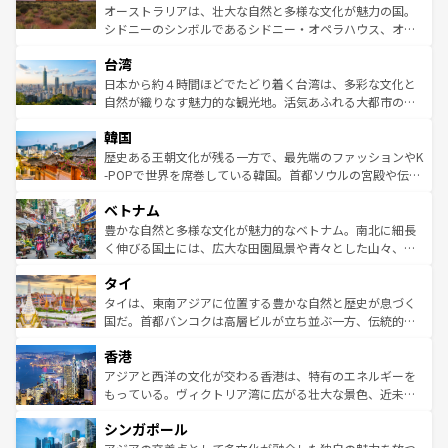
しみながら、その多様性と豊かな歴史を感じることができ
おすすめ。エメラルドグリーンに輝く海をはじめ、豊かな
オーストラリアは、壮大な自然と多様な文化が魅力の国。
るだろう。車でのロードトリップや列車の旅も、アメリカ
文化や歴史が息づいている。「アロハスピリット」と呼ば
シドニーのシンボルであるシドニー・オペラハウス、オー
ならではの贅沢な旅のスタイルだ。 なお、新着のアメリカ
れるおもてなしの心で訪れる人々を迎えてくれるハワイの
ストラリア東海岸北部に広がる大サンゴ礁地帯グレートバ
情報は
コンテンツ一覧
を参照してほしい。
人々、おいしいローカルフードやハワイアンミュージッ
台湾
リアリーフや大陸中央部にそびえるウルル（エアーズロッ
ク、伝統的なフラダンスなど、すべてがハワイの魅力を彩
ク）、タスマニアの美しい原生林やケアンズの熱帯雨林な
日本から約４時間ほどでたどり着く台湾は、多彩な文化と
っている。訪れるたびに新しい発見と感動が待っているハ
ど、見どころがたくさん。また、カフェやワイン、オージ
自然が織りなす魅力的な観光地。活気あふれる大都市の台
ワイを、存分に味わってほしい。 なお、新着のハワイ情報
ービーフなどの食文化も豊かで、美味しいものであふれて
北やノスタルジックな町並みが人気な九份（ジォウフェ
は
コンテンツ一覧
を参照してほしい。
韓国
いる。アクティビティも充実しており、サーフィンやダイ
ン）、静ひつな山岳地帯である台湾東部など、都市の喧騒
ビング、ハイキングなど、アウトドア好きにはたまらな
と山間の静けさが共存しており、訪れる人に新しい発見と
歴史ある王朝文化が残る一方で、最先端のファッションやK
い。オーストラリアの多彩な魅力を存分に味わいつくそ
驚きをもたらしてくれる。また、奥深い台湾の食文化も魅
-POPで世界を席巻している韓国。首都ソウルの宮殿や伝統
う。 なお、新着のオーストラリア情報は
コンテンツ一覧
を
力で、夜市などの屋台グルメから高級料理、ヘルシーで美
家屋が並ぶエリアでは韓国の歴史と文化に浸ることがで
参照してほしい。
ベトナム
容にもいいと評判のスイーツなど、バラエティ豊かな料理
き、地方に足を延ばせば四季折々の自然美を楽しむことが
が味わえる。 なお、新着の台湾情報は
コンテンツ一覧
を参
できる。そして、キムチや焼肉、絶品のストリートフード
豊かな自然と多様な文化が魅力的なベトナム。南北に細長
照してほしい。
まで、さまざまな韓国料理が待っている。夜には、韓国な
く伸びる国土には、広大な田園風景や青々とした山々、世
らではのナイトライフも堪能できる。あたたかいホスピタ
界遺産に登録された壮大な自然景観が点在し、都市部では
タイ
リティに包まれながら、韓国の多彩な魅力を心ゆくまで味
急速な発展と共に伝統が息づく。ハノイの古い町並みやホ
わってみてほしい。 なお、新着の韓国情報は
コンテンツ一
ーチミン市のフランス統治時代の建物も、独特の雰囲気を
タイは、東南アジアに位置する豊かな自然と歴史が息づく
覧
を参照してほしい。
醸し出している。また、バラエティの豊かさとおいしさで
国だ。首都バンコクは高層ビルが立ち並ぶ一方、伝統的な
世界中の食通を魅了してやまないベトナム料理も魅力のひ
寺院や市場がいたるところに点在し、古きよき文化と現代
香港
とつ。フォーやバインミー、ベトナムコーヒーなどは、ぜ
の活気が交差している。北部ではチェンマイなどの山岳地
ひ現地で味わいたい。どの地域を訪れてもあたたかい人々
帯で自然と触れ合い、南部ではプーケットやクラビの美し
アジアと西洋の文化が交わる香港は、特有のエネルギーを
が旅行者を迎えてくれるので、きっと忘れられない旅にな
いビーチでリゾート気分を楽しむことができる。タイ料理
もっている。ヴィクトリア湾に広がる壮大な景色、近未来
るはずだ。 なお、新着のベトナム情報は
コンテンツ一覧
を
は世界的に有名で、屋台から高級レストランまで味覚を刺
的なアートスポット、そして歴史と現代が融合した町並
参照してほしい。
シンガポール
激する。気候は一年中温暖で、どの季節にも異なる楽しみ
み、どこを訪れても感動するはず。観光スポットが密集し
が待っている。親しみやすいタイの人々、仏教を中心とし
ており、効率よく見どころを回れるのも魅力。息をのむよ