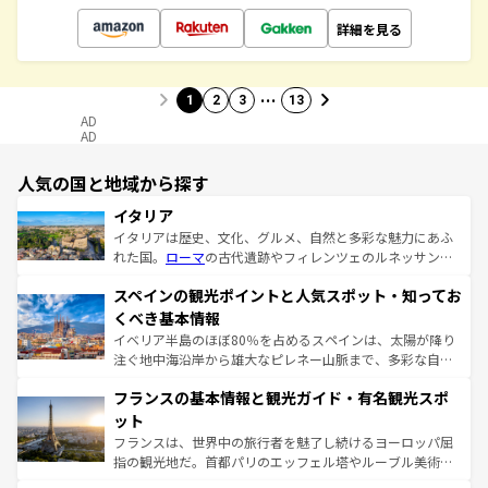
詳細を見る
…
1
2
3
13
AD
AD
人気の国と地域から探す
イタリア
イタリアは歴史、文化、グルメ、自然と多彩な魅力にあふ
れた国。
ローマ
の古代遺跡やフィレンツェのルネッサンス
美術、ヴェネツィアの運河など、歴史あるスポットはもち
スペインの観光ポイントと人気スポット・知ってお
ろん、トスカーナの美しい田園風景やアマルフィ海岸の絶
景など、自然景観も見逃せない。観光の合間には、本場の
くべき基本情報
ピザやパスタなど、絶品のイタリア料理を堪能することも
イベリア半島のほぼ80％を占めるスペインは、太陽が降り
できる。朝目覚めてから夜眠るまで、すべての瞬間を楽し
注ぐ地中海沿岸から雄大なピレネー山脈まで、多彩な自然
ませてくれるイタリアで、忘れられない旅をしてみよう！
と文化が詰まったヨーロッパ屈指の旅行先だ。多様な地域
なお、新着のイタリア情報は
コンテンツ一覧
を参照してほ
フランスの基本情報と観光ガイド・有名観光スポ
文化が根付くこの国では、情熱的なフラメンコ、熱気あふ
しい。
れる闘牛、そして美味しいタパスが生活の一部となってい
ット
る。首都マドリードの洗練された雰囲気や、バルセロナの
フランスは、世界中の旅行者を魅了し続けるヨーロッパ屈
アートに溢れた街角から、地方では古代ローマ遺跡や中世
指の観光地だ。首都パリのエッフェル塔やルーブル美術館
の城塞都市、穏やかなビーチリゾートまで多彩な表情を見
といった象徴的なスポットから、田舎町の古風な美しさま