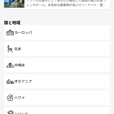
アジアの交差点として多文化が融合した独自の魅力を放つ
た文化、そして多様な観光資源が、訪れる旅人を魅了し続
うな絶景から文化的な体験まで、香港を存分に楽しみ尽く
シンガポール。未来的な建築物が並ぶマリーナベイ、歴史
ける。 なお、新着のタイ情報は
コンテンツ一覧
を参照して
そう。 なお、新着の香港情報は
コンテンツ一覧
を参照して
と伝統を感じられるエスニックタウン、多数の緑豊かな公
ほしい。
ほしい。
園や自然保護区など、自然が調和した近代的な景観と文化
の多様性あふれるカラフルな町は、どこを歩いても新しい
国と地域
発見がある。さらに、治安のよさや充実した公共交通機関
も、旅行者にとっては魅力的なポイント。グルメも豊富
で、ホーカーズは地元の風情を楽しめる外せないスポット
ヨーロッパ
だ。訪れる人を飽きさせないシンガポールで、多様な魅力
を体感しよう。 なお、新着のシンガポール情報は
コンテン
ツ一覧
を参照してほしい。
北米
中南米
オセアニア
ハワイ