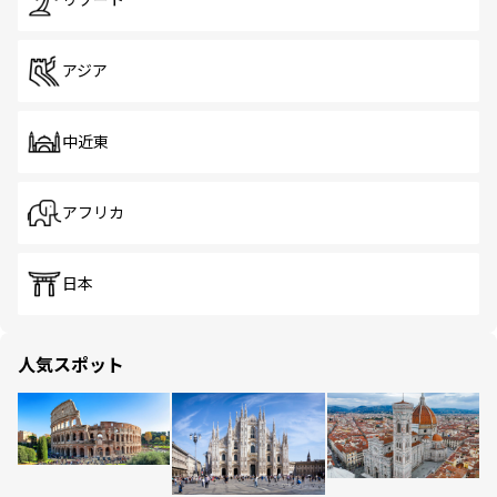
リゾート
アジア
中近東
アフリカ
日本
人気スポット