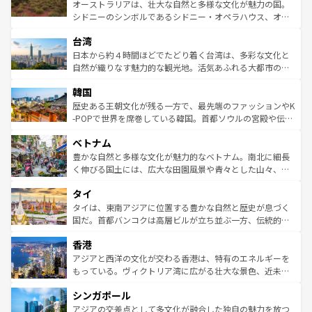
しみながら、その多様性と豊かな歴史を感じることができ
おすすめ。エメラルドグリーンに輝く海をはじめ、豊かな
オーストラリアは、壮大な自然と多様な文化が魅力の国。
るだろう。車でのロードトリップや列車の旅も、アメリカ
文化や歴史が息づいている。「アロハスピリット」と呼ば
シドニーのシンボルであるシドニー・オペラハウス、オー
ならではの贅沢な旅のスタイルだ。 なお、新着のアメリカ
れるおもてなしの心で訪れる人々を迎えてくれるハワイの
ストラリア東海岸北部に広がる大サンゴ礁地帯グレートバ
情報は
コンテンツ一覧
を参照してほしい。
人々、おいしいローカルフードやハワイアンミュージッ
台湾
リアリーフや大陸中央部にそびえるウルル（エアーズロッ
ク、伝統的なフラダンスなど、すべてがハワイの魅力を彩
ク）、タスマニアの美しい原生林やケアンズの熱帯雨林な
日本から約４時間ほどでたどり着く台湾は、多彩な文化と
っている。訪れるたびに新しい発見と感動が待っているハ
ど、見どころがたくさん。また、カフェやワイン、オージ
自然が織りなす魅力的な観光地。活気あふれる大都市の台
ワイを、存分に味わってほしい。 なお、新着のハワイ情報
ービーフなどの食文化も豊かで、美味しいものであふれて
北やノスタルジックな町並みが人気な九份（ジォウフェ
は
コンテンツ一覧
を参照してほしい。
韓国
いる。アクティビティも充実しており、サーフィンやダイ
ン）、静ひつな山岳地帯である台湾東部など、都市の喧騒
ビング、ハイキングなど、アウトドア好きにはたまらな
と山間の静けさが共存しており、訪れる人に新しい発見と
歴史ある王朝文化が残る一方で、最先端のファッションやK
い。オーストラリアの多彩な魅力を存分に味わいつくそ
驚きをもたらしてくれる。また、奥深い台湾の食文化も魅
-POPで世界を席巻している韓国。首都ソウルの宮殿や伝統
う。 なお、新着のオーストラリア情報は
コンテンツ一覧
を
力で、夜市などの屋台グルメから高級料理、ヘルシーで美
家屋が並ぶエリアでは韓国の歴史と文化に浸ることがで
参照してほしい。
ベトナム
容にもいいと評判のスイーツなど、バラエティ豊かな料理
き、地方に足を延ばせば四季折々の自然美を楽しむことが
が味わえる。 なお、新着の台湾情報は
コンテンツ一覧
を参
できる。そして、キムチや焼肉、絶品のストリートフード
豊かな自然と多様な文化が魅力的なベトナム。南北に細長
照してほしい。
まで、さまざまな韓国料理が待っている。夜には、韓国な
く伸びる国土には、広大な田園風景や青々とした山々、世
らではのナイトライフも堪能できる。あたたかいホスピタ
界遺産に登録された壮大な自然景観が点在し、都市部では
タイ
リティに包まれながら、韓国の多彩な魅力を心ゆくまで味
急速な発展と共に伝統が息づく。ハノイの古い町並みやホ
わってみてほしい。 なお、新着の韓国情報は
コンテンツ一
ーチミン市のフランス統治時代の建物も、独特の雰囲気を
タイは、東南アジアに位置する豊かな自然と歴史が息づく
覧
を参照してほしい。
醸し出している。また、バラエティの豊かさとおいしさで
国だ。首都バンコクは高層ビルが立ち並ぶ一方、伝統的な
世界中の食通を魅了してやまないベトナム料理も魅力のひ
寺院や市場がいたるところに点在し、古きよき文化と現代
香港
とつ。フォーやバインミー、ベトナムコーヒーなどは、ぜ
の活気が交差している。北部ではチェンマイなどの山岳地
ひ現地で味わいたい。どの地域を訪れてもあたたかい人々
帯で自然と触れ合い、南部ではプーケットやクラビの美し
アジアと西洋の文化が交わる香港は、特有のエネルギーを
が旅行者を迎えてくれるので、きっと忘れられない旅にな
いビーチでリゾート気分を楽しむことができる。タイ料理
もっている。ヴィクトリア湾に広がる壮大な景色、近未来
るはずだ。 なお、新着のベトナム情報は
コンテンツ一覧
を
は世界的に有名で、屋台から高級レストランまで味覚を刺
的なアートスポット、そして歴史と現代が融合した町並
参照してほしい。
シンガポール
激する。気候は一年中温暖で、どの季節にも異なる楽しみ
み、どこを訪れても感動するはず。観光スポットが密集し
が待っている。親しみやすいタイの人々、仏教を中心とし
ており、効率よく見どころを回れるのも魅力。息をのむよ
アジアの交差点として多文化が融合した独自の魅力を放つ