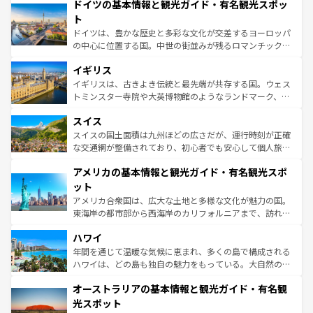
せる。地方によって風土や気候が異なるスペインはその個
ドイツの基本情報と観光ガイド・有名観光スポッ
で、幅広い魅力が詰まっている。華麗な宮殿、歴史的な大
性で訪れる人を魅了する。 なお、新着のスペイン情報は
コ
聖堂、美しいビーチ、そして豊かな自然が、訪れる者を心
ト
ンテンツ一覧
を参照してほしい。
から魅了する。また、フランスは美食の国としても知ら
ドイツは、豊かな歴史と多彩な文化が交差するヨーロッパ
れ、フランス料理はユネスコ無形文化遺産にも登録されて
の中心に位置する国。中世の街並みが残るロマンチック街
いる。シャンパンの発祥地であるランス、プロヴァンスの
道から、未来を先取りするようなモダンな都市まで多様な
香り高いラベンダー畑など、多彩な楽しみ方が可能だ。さ
イギリス
顔を持つこの国は、どこを歩いても飽きることがない。ベ
らに、パリ以外の地域にも魅力が溢れており、どの街角に
ルリンの文化的活気、バイエルン州のアルプスの絶景、そ
イギリスは、古きよき伝統と最先端が共存する国。ウェス
も豊かな歴史と文化が息づいている。パリ以外の個性あふ
してライン川沿いのワイン畑といった風景は必見。ビール
トミンスター寺院や大英博物館のようなランドマーク、歴
れる地方に足を運ぶとそれぞれで全く異なる文化を体験で
とソーセージを味わいながら地元の人と過ごす楽しい時間
史ある大学都市、美しい丘陵地帯や牧歌的な風景など、エ
きるだろう。 なお、新着のフランス情報は
コンテンツ一覧
スイス
は、お酒好きな人にはぜひ体験してほしい。 なお、新着の
リアごとに異なる魅力がある。また、優雅なアフタヌーン
を参照してほしい。
ドイツ情報は
コンテンツ一覧
を参照してほしい。
ティー、ビール好きにはたまらない英国パブ、サッカー観
スイスの国土面積は九州ほどの広さだが、運行時刻が正確
戦など、本場だからこそできる体験も豊富。イギリスを旅
な交通網が整備されており、初心者でも安心して個人旅行
して楽しみつくそう。 なお、新着のイギリス情報は
コンテ
を楽しめる。日本同様に時刻表どおりの旅が可能だ。中世
アメリカの基本情報と観光ガイド・有名観光スポ
ンツ一覧
を参照してほしい。
の建物がそのまま残る町や、スイスならではのユニークな
博物館もあり、アルプス観光だけでなく町歩きも満喫する
ット
ことができる。国民の所得が高いため物価も高いが、旅行
アメリカ合衆国は、広大な土地と多様な文化が魅力の国。
者向けの交通パス提供のサービスもあり、うまく活用すれ
東海岸の都市部から西海岸のカリフォルニアまで、訪れる
ば市内交通費無料で観光を楽しむこともできる。 なお、新
場所ごとに異なる風景と体験が待っている。ニューヨーク
着のスイス情報は
コンテンツ一覧
を参照してほしい。
ハワイ
のような巨大都市は、観光、ショッピング、エンターテイ
ンメントが詰まった刺激的なスポットだ。一方、アメリカ
年間を通じて温暖な気候に恵まれ、多くの島で構成される
西部には大自然が広がり、グランドキャニオンやイエロー
ハワイは、どの島も独自の魅力をもっている。大自然の神
ストーン国立公園といった絶景が堪能できる。さらに、南
秘を感じたいなら、火山が生み出した壮大な景観を誇るハ
オーストラリアの基本情報と観光ガイド・有名観
部のニューオーリンズでは、音楽と美食が融合した独特の
ワイ島は見逃せない。また、定番の観光地といえばオアフ
文化が魅力。旅行者はアメリカの各地域で異なる魅力を楽
島だが、静かな自然を求めるならマウイ島やカウアイ島が
光スポット