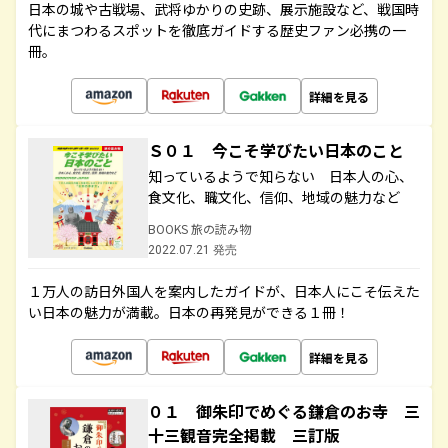
日本の城や古戦場、武将ゆかりの史跡、展示施設など、戦国時
代にまつわるスポットを徹底ガイドする歴史ファン必携の一
冊。
詳細を見る
Ｓ０１ 今こそ学びたい日本のこと
知っているようで知らない 日本人の心、
食文化、職文化、信仰、地域の魅力など
BOOKS 旅の読み物
2022.07.21 発売
１万人の訪日外国人を案内したガイドが、日本人にこそ伝えた
い日本の魅力が満載。日本の再発見ができる１冊！
詳細を見る
０１ 御朱印でめぐる鎌倉のお寺 三
十三観音完全掲載 三訂版