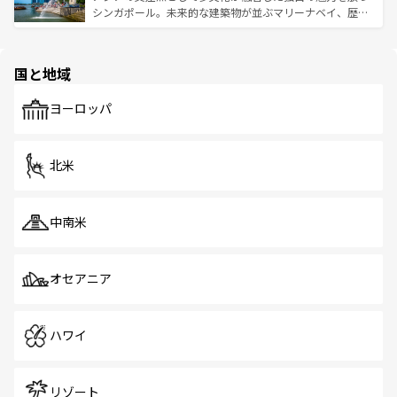
た文化、そして多様な観光資源が、訪れる旅人を魅了し続
うな絶景から文化的な体験まで、香港を存分に楽しみ尽く
シンガポール。未来的な建築物が並ぶマリーナベイ、歴史
ける。 なお、新着のタイ情報は
コンテンツ一覧
を参照して
そう。 なお、新着の香港情報は
コンテンツ一覧
を参照して
と伝統を感じられるエスニックタウン、多数の緑豊かな公
ほしい。
ほしい。
園や自然保護区など、自然が調和した近代的な景観と文化
の多様性あふれるカラフルな町は、どこを歩いても新しい
国と地域
発見がある。さらに、治安のよさや充実した公共交通機関
も、旅行者にとっては魅力的なポイント。グルメも豊富
で、ホーカーズは地元の風情を楽しめる外せないスポット
ヨーロッパ
だ。訪れる人を飽きさせないシンガポールで、多様な魅力
を体感しよう。 なお、新着のシンガポール情報は
コンテン
ツ一覧
を参照してほしい。
北米
中南米
オセアニア
ハワイ
リゾート