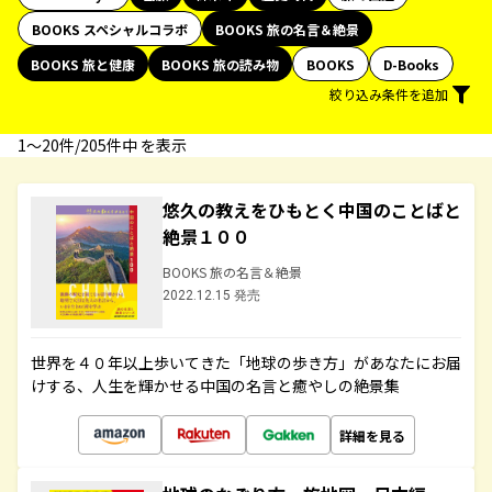
BOOKS スペシャルコラボ
BOOKS 旅の名言＆絶景
BOOKS 旅と健康
BOOKS 旅の読み物
BOOKS
D-Books
絞り込み条件を追加
1〜20件/205件中 を表示
悠久の教えをひもとく中国のことばと
絶景１００
BOOKS 旅の名言＆絶景
2022.12.15 発売
世界を４０年以上歩いてきた「地球の歩き方」があなたにお届
けする、人生を輝かせる中国の名言と癒やしの絶景集
詳細を見る