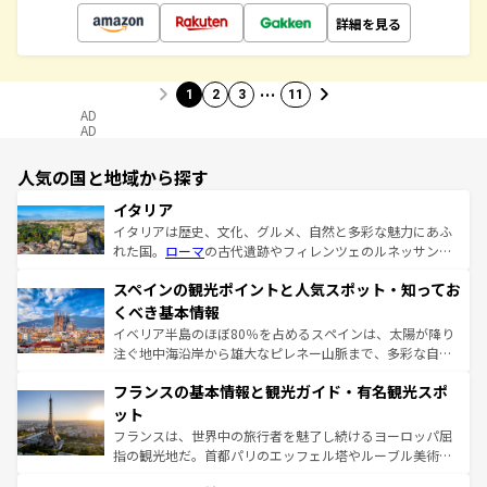
詳細を見る
…
1
2
3
11
AD
AD
人気の国と地域から探す
イタリア
イタリアは歴史、文化、グルメ、自然と多彩な魅力にあふ
れた国。
ローマ
の古代遺跡やフィレンツェのルネッサンス
美術、ヴェネツィアの運河など、歴史あるスポットはもち
スペインの観光ポイントと人気スポット・知ってお
ろん、トスカーナの美しい田園風景やアマルフィ海岸の絶
景など、自然景観も見逃せない。観光の合間には、本場の
くべき基本情報
ピザやパスタなど、絶品のイタリア料理を堪能することも
イベリア半島のほぼ80％を占めるスペインは、太陽が降り
できる。朝目覚めてから夜眠るまで、すべての瞬間を楽し
注ぐ地中海沿岸から雄大なピレネー山脈まで、多彩な自然
ませてくれるイタリアで、忘れられない旅をしてみよう！
と文化が詰まったヨーロッパ屈指の旅行先だ。多様な地域
なお、新着のイタリア情報は
コンテンツ一覧
を参照してほ
フランスの基本情報と観光ガイド・有名観光スポ
文化が根付くこの国では、情熱的なフラメンコ、熱気あふ
しい。
れる闘牛、そして美味しいタパスが生活の一部となってい
ット
る。首都マドリードの洗練された雰囲気や、バルセロナの
フランスは、世界中の旅行者を魅了し続けるヨーロッパ屈
アートに溢れた街角から、地方では古代ローマ遺跡や中世
指の観光地だ。首都パリのエッフェル塔やルーブル美術館
の城塞都市、穏やかなビーチリゾートまで多彩な表情を見
といった象徴的なスポットから、田舎町の古風な美しさま