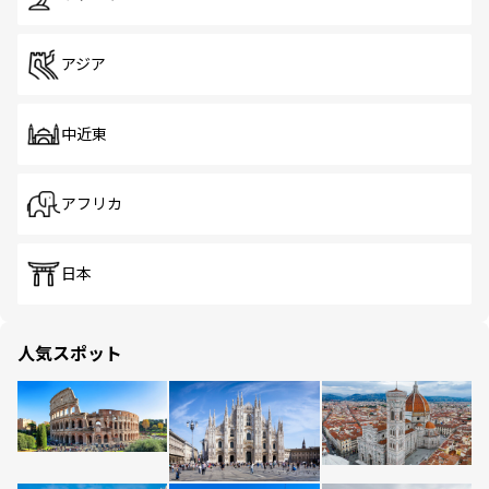
アジア
中近東
アフリカ
日本
人気スポット