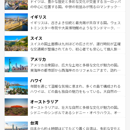
聖堂、美しいビーチ、そして豊かな自然が、訪れる者を心
ドイツは、豊かな歴史と多彩な文化が交差するヨーロッパ
ンテンツ一覧
を参照してほしい。
から魅了する。また、フランスは美食の国としても知ら
の中心に位置する国。中世の街並みが残るロマンチック街
れ、フランス料理はユネスコ無形文化遺産にも登録されて
道から、未来を先取りするようなモダンな都市まで多様な
イギリス
いる。シャンパンの発祥地であるランス、プロヴァンスの
顔を持つこの国は、どこを歩いても飽きることがない。ベ
香り高いラベンダー畑など、多彩な楽しみ方が可能だ。さ
ルリンの文化的活気、バイエルン州のアルプスの絶景、そ
イギリスは、古きよき伝統と最先端が共存する国。ウェス
らに、パリ以外の地域にも魅力が溢れており、どの街角に
してライン川沿いのワイン畑といった風景は必見。ビール
トミンスター寺院や大英博物館のようなランドマーク、歴
も豊かな歴史と文化が息づいている。パリ以外の個性あふ
とソーセージを味わいながら地元の人と過ごす楽しい時間
史ある大学都市、美しい丘陵地帯や牧歌的な風景など、エ
れる地方に足を運ぶとそれぞれで全く異なる文化を体験で
スイス
は、お酒好きな人にはぜひ体験してほしい。 なお、新着の
リアごとに異なる魅力がある。また、優雅なアフタヌーン
きるだろう。 なお、新着のフランス情報は
コンテンツ一覧
ドイツ情報は
コンテンツ一覧
を参照してほしい。
ティー、ビール好きにはたまらない英国パブ、サッカー観
スイスの国土面積は九州ほどの広さだが、運行時刻が正確
を参照してほしい。
戦など、本場だからこそできる体験も豊富。イギリスを旅
な交通網が整備されており、初心者でも安心して個人旅行
して楽しみつくそう。 なお、新着のイギリス情報は
コンテ
を楽しめる。日本同様に時刻表どおりの旅が可能だ。中世
アメリカ
ンツ一覧
を参照してほしい。
の建物がそのまま残る町や、スイスならではのユニークな
博物館もあり、アルプス観光だけでなく町歩きも満喫する
アメリカ合衆国は、広大な土地と多様な文化が魅力の国。
ことができる。国民の所得が高いため物価も高いが、旅行
東海岸の都市部から西海岸のカリフォルニアまで、訪れる
者向けの交通パス提供のサービスもあり、うまく活用すれ
場所ごとに異なる風景と体験が待っている。ニューヨーク
ハワイ
ば市内交通費無料で観光を楽しむこともできる。 なお、新
のような巨大都市は、観光、ショッピング、エンターテイ
着のスイス情報は
コンテンツ一覧
を参照してほしい。
ンメントが詰まった刺激的なスポットだ。一方、アメリカ
年間を通じて温暖な気候に恵まれ、多くの島で構成される
西部には大自然が広がり、グランドキャニオンやイエロー
ハワイは、どの島も独自の魅力をもっている。大自然の神
ストーン国立公園といった絶景が堪能できる。さらに、南
秘を感じたいなら、火山が生み出した壮大な景観を誇るハ
オーストラリア
部のニューオーリンズでは、音楽と美食が融合した独特の
ワイ島は見逃せない。また、定番の観光地といえばオアフ
文化が魅力。旅行者はアメリカの各地域で異なる魅力を楽
島だが、静かな自然を求めるならマウイ島やカウアイ島が
オーストラリアは、壮大な自然と多様な文化が魅力の国。
しみながら、その多様性と豊かな歴史を感じることができ
おすすめ。エメラルドグリーンに輝く海をはじめ、豊かな
シドニーのシンボルであるシドニー・オペラハウス、オー
るだろう。車でのロードトリップや列車の旅も、アメリカ
文化や歴史が息づいている。「アロハスピリット」と呼ば
ストラリア東海岸北部に広がる大サンゴ礁地帯グレートバ
ならではの贅沢な旅のスタイルだ。 なお、新着のアメリカ
台湾
れるおもてなしの心で訪れる人々を迎えてくれるハワイの
リアリーフや大陸中央部にそびえるウルル（エアーズロッ
情報は
コンテンツ一覧
を参照してほしい。
人々、おいしいローカルフードやハワイアンミュージッ
ク）、タスマニアの美しい原生林やケアンズの熱帯雨林な
日本から約４時間ほどでたどり着く台湾は、多彩な文化と