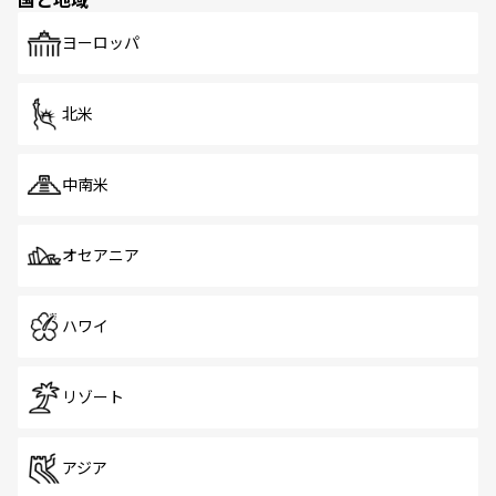
発見がある。さらに、治安のよさや充実した公共交通機関
も、旅行者にとっては魅力的なポイント。グルメも豊富
で、ホーカーズは地元の風情を楽しめる外せないスポット
ヨーロッパ
だ。訪れる人を飽きさせないシンガポールで、多様な魅力
を体感しよう。 なお、新着のシンガポール情報は
コンテン
ツ一覧
を参照してほしい。
北米
中南米
オセアニア
ハワイ
リゾート
アジア