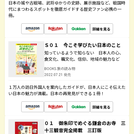
日本の城や古戦場、武将ゆかりの史跡、展示施設など、戦国時
代にまつわるスポットを徹底ガイドする歴史ファン必携の一
冊。
詳細を見る
Ｓ０１ 今こそ学びたい日本のこと
知っているようで知らない 日本人の心、
食文化、職文化、信仰、地域の魅力など
BOOKS 旅の読み物
2022.07.21 発売
１万人の訪日外国人を案内したガイドが、日本人にこそ伝えた
い日本の魅力が満載。日本の再発見ができる１冊！
詳細を見る
０１ 御朱印でめぐる鎌倉のお寺 三
十三観音完全掲載 三訂版