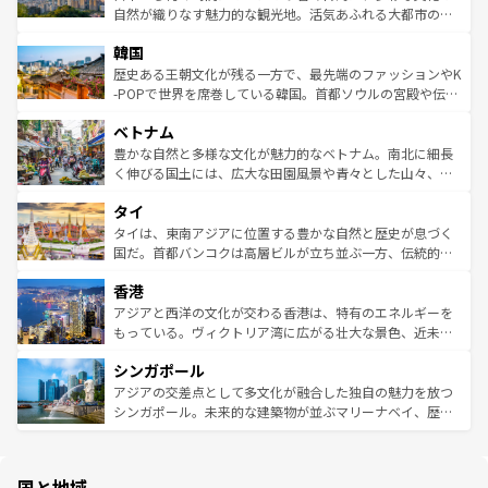
ク、伝統的なフラダンスなど、すべてがハワイの魅力を彩
ど、見どころがたくさん。また、カフェやワイン、オージ
自然が織りなす魅力的な観光地。活気あふれる大都市の台
っている。訪れるたびに新しい発見と感動が待っているハ
ービーフなどの食文化も豊かで、美味しいものであふれて
北やノスタルジックな町並みが人気な九份（ジォウフェ
ワイを、存分に味わってほしい。 なお、新着のハワイ情報
韓国
いる。アクティビティも充実しており、サーフィンやダイ
ン）、静ひつな山岳地帯である台湾東部など、都市の喧騒
は
コンテンツ一覧
を参照してほしい。
ビング、ハイキングなど、アウトドア好きにはたまらな
と山間の静けさが共存しており、訪れる人に新しい発見と
歴史ある王朝文化が残る一方で、最先端のファッションやK
い。オーストラリアの多彩な魅力を存分に味わいつくそ
驚きをもたらしてくれる。また、奥深い台湾の食文化も魅
-POPで世界を席巻している韓国。首都ソウルの宮殿や伝統
う。 なお、新着のオーストラリア情報は
コンテンツ一覧
を
力で、夜市などの屋台グルメから高級料理、ヘルシーで美
家屋が並ぶエリアでは韓国の歴史と文化に浸ることがで
参照してほしい。
ベトナム
容にもいいと評判のスイーツなど、バラエティ豊かな料理
き、地方に足を延ばせば四季折々の自然美を楽しむことが
が味わえる。 なお、新着の台湾情報は
コンテンツ一覧
を参
できる。そして、キムチや焼肉、絶品のストリートフード
豊かな自然と多様な文化が魅力的なベトナム。南北に細長
照してほしい。
まで、さまざまな韓国料理が待っている。夜には、韓国な
く伸びる国土には、広大な田園風景や青々とした山々、世
らではのナイトライフも堪能できる。あたたかいホスピタ
界遺産に登録された壮大な自然景観が点在し、都市部では
タイ
リティに包まれながら、韓国の多彩な魅力を心ゆくまで味
急速な発展と共に伝統が息づく。ハノイの古い町並みやホ
わってみてほしい。 なお、新着の韓国情報は
コンテンツ一
ーチミン市のフランス統治時代の建物も、独特の雰囲気を
タイは、東南アジアに位置する豊かな自然と歴史が息づく
覧
を参照してほしい。
醸し出している。また、バラエティの豊かさとおいしさで
国だ。首都バンコクは高層ビルが立ち並ぶ一方、伝統的な
世界中の食通を魅了してやまないベトナム料理も魅力のひ
寺院や市場がいたるところに点在し、古きよき文化と現代
香港
とつ。フォーやバインミー、ベトナムコーヒーなどは、ぜ
の活気が交差している。北部ではチェンマイなどの山岳地
ひ現地で味わいたい。どの地域を訪れてもあたたかい人々
帯で自然と触れ合い、南部ではプーケットやクラビの美し
アジアと西洋の文化が交わる香港は、特有のエネルギーを
が旅行者を迎えてくれるので、きっと忘れられない旅にな
いビーチでリゾート気分を楽しむことができる。タイ料理
もっている。ヴィクトリア湾に広がる壮大な景色、近未来
るはずだ。 なお、新着のベトナム情報は
コンテンツ一覧
を
は世界的に有名で、屋台から高級レストランまで味覚を刺
的なアートスポット、そして歴史と現代が融合した町並
参照してほしい。
シンガポール
激する。気候は一年中温暖で、どの季節にも異なる楽しみ
み、どこを訪れても感動するはず。観光スポットが密集し
が待っている。親しみやすいタイの人々、仏教を中心とし
ており、効率よく見どころを回れるのも魅力。息をのむよ
アジアの交差点として多文化が融合した独自の魅力を放つ
た文化、そして多様な観光資源が、訪れる旅人を魅了し続
うな絶景から文化的な体験まで、香港を存分に楽しみ尽く
シンガポール。未来的な建築物が並ぶマリーナベイ、歴史
ける。 なお、新着のタイ情報は
コンテンツ一覧
を参照して
そう。 なお、新着の香港情報は
コンテンツ一覧
を参照して
と伝統を感じられるエスニックタウン、多数の緑豊かな公
ほしい。
ほしい。
園や自然保護区など、自然が調和した近代的な景観と文化
の多様性あふれるカラフルな町は、どこを歩いても新しい
国と地域