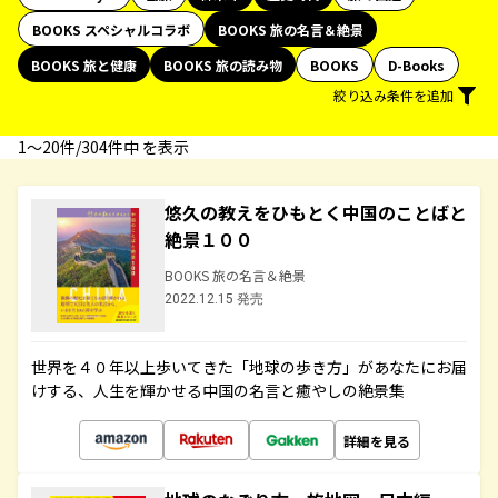
BOOKS スペシャルコラボ
BOOKS 旅の名言＆絶景
BOOKS 旅と健康
BOOKS 旅の読み物
BOOKS
D-Books
絞り込み条件を追加
1〜20件/304件中 を表示
悠久の教えをひもとく中国のことばと
絶景１００
BOOKS 旅の名言＆絶景
2022.12.15 発売
世界を４０年以上歩いてきた「地球の歩き方」があなたにお届
けする、人生を輝かせる中国の名言と癒やしの絶景集
詳細を見る