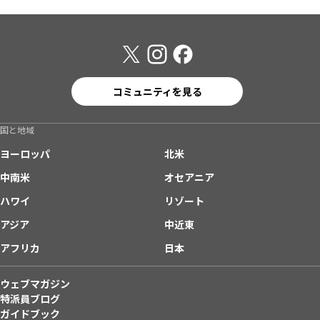
コミュニティを見る
国と地域
ヨーロッパ
北米
中南米
オセアニア
ハワイ
リゾート
アジア
中近東
アフリカ
日本
ウェブマガジン
特派員ブログ
ガイドブック