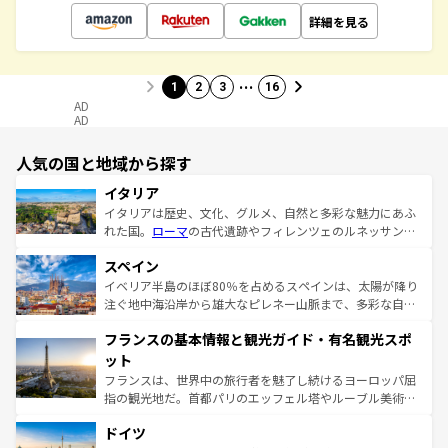
詳細を見る
…
1
2
3
16
AD
AD
人気の国と地域から探す
イタリア
イタリアは歴史、文化、グルメ、自然と多彩な魅力にあふ
れた国。
ローマ
の古代遺跡やフィレンツェのルネッサンス
美術、ヴェネツィアの運河など、歴史あるスポットはもち
スペイン
ろん、トスカーナの美しい田園風景やアマルフィ海岸の絶
景など、自然景観も見逃せない。観光の合間には、本場の
イベリア半島のほぼ80％を占めるスペインは、太陽が降り
ピザやパスタなど、絶品のイタリア料理を堪能することも
注ぐ地中海沿岸から雄大なピレネー山脈まで、多彩な自然
できる。朝目覚めてから夜眠るまで、すべての瞬間を楽し
と文化が詰まったヨーロッパ屈指の旅行先だ。多様な地域
フランスの基本情報と観光ガイド・有名観光スポ
ませてくれるイタリアで、忘れられない旅をしてみよう！
文化が根付くこの国では、情熱的なフラメンコ、熱気あふ
なお、新着のイタリア情報は
コンテンツ一覧
を参照してほ
れる闘牛、そして美味しいタパスが生活の一部となってい
ット
しい。
る。首都マドリードの洗練された雰囲気や、バルセロナの
フランスは、世界中の旅行者を魅了し続けるヨーロッパ屈
アートに溢れた街角から、地方では古代ローマ遺跡や中世
指の観光地だ。首都パリのエッフェル塔やルーブル美術館
の城塞都市、穏やかなビーチリゾートまで多彩な表情を見
といった象徴的なスポットから、田舎町の古風な美しさま
せる。地方によって風土や気候が異なるスペインはその個
ドイツ
で、幅広い魅力が詰まっている。華麗な宮殿、歴史的な大
性で訪れる人を魅了する。 なお、新着のスペイン情報は
コ