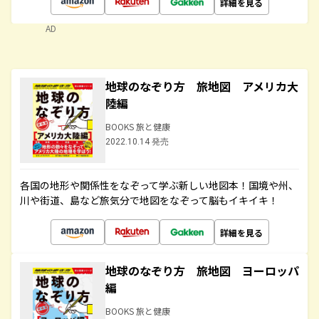
詳細を見る
AD
地球のなぞり方 旅地図 アメリカ大
陸編
BOOKS 旅と健康
2022.10.14 発売
各国の地形や関係性をなぞって学ぶ新しい地図本！国境や州、
川や街道、島など旅気分で地図をなぞって脳もイキイキ！
詳細を見る
地球のなぞり方 旅地図 ヨーロッパ
編
BOOKS 旅と健康