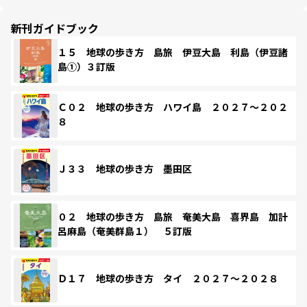
新刊ガイドブック
１５ 地球の歩き方 島旅 伊豆大島 利島（伊豆諸
島①）３訂版
Ｃ０２ 地球の歩き方 ハワイ島 ２０２７～２０２
８
Ｊ３３ 地球の歩き方 墨田区
０２ 地球の歩き方 島旅 奄美大島 喜界島 加計
呂麻島（奄美群島１） ５訂版
Ｄ１７ 地球の歩き方 タイ ２０２７～２０２８