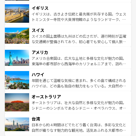
れ、フランス料理はユネスコ無形文化遺産にも登録されて
道から、未来を先取りするようなモダンな都市まで多様な
イギリス
いる。シャンパンの発祥地であるランス、プロヴァンスの
顔を持つこの国は、どこを歩いても飽きることがない。ベ
香り高いラベンダー畑など、多彩な楽しみ方が可能だ。さ
ルリンの文化的活気、バイエルン州のアルプスの絶景、そ
イギリスは、古きよき伝統と最先端が共存する国。ウェス
らに、パリ以外の地域にも魅力が溢れており、どの街角に
してライン川沿いのワイン畑といった風景は必見。ビール
トミンスター寺院や大英博物館のようなランドマーク、歴
も豊かな歴史と文化が息づいている。パリ以外の個性あふ
とソーセージを味わいながら地元の人と過ごす楽しい時間
史ある大学都市、美しい丘陵地帯や牧歌的な風景など、エ
れる地方に足を運ぶとそれぞれで全く異なる文化を体験で
スイス
は、お酒好きな人にはぜひ体験してほしい。 なお、新着の
リアごとに異なる魅力がある。また、優雅なアフタヌーン
きるだろう。 なお、新着のフランス情報は
コンテンツ一覧
ドイツ情報は
コンテンツ一覧
を参照してほしい。
ティー、ビール好きにはたまらない英国パブ、サッカー観
スイスの国土面積は九州ほどの広さだが、運行時刻が正確
を参照してほしい。
戦など、本場だからこそできる体験も豊富。イギリスを旅
な交通網が整備されており、初心者でも安心して個人旅行
して楽しみつくそう。 なお、新着のイギリス情報は
コンテ
を楽しめる。日本同様に時刻表どおりの旅が可能だ。中世
アメリカ
ンツ一覧
を参照してほしい。
の建物がそのまま残る町や、スイスならではのユニークな
博物館もあり、アルプス観光だけでなく町歩きも満喫する
アメリカ合衆国は、広大な土地と多様な文化が魅力の国。
ことができる。国民の所得が高いため物価も高いが、旅行
東海岸の都市部から西海岸のカリフォルニアまで、訪れる
者向けの交通パス提供のサービスもあり、うまく活用すれ
場所ごとに異なる風景と体験が待っている。ニューヨーク
ハワイ
ば市内交通費無料で観光を楽しむこともできる。 なお、新
のような巨大都市は、観光、ショッピング、エンターテイ
着のスイス情報は
コンテンツ一覧
を参照してほしい。
ンメントが詰まった刺激的なスポットだ。一方、アメリカ
年間を通じて温暖な気候に恵まれ、多くの島で構成される
西部には大自然が広がり、グランドキャニオンやイエロー
ハワイは、どの島も独自の魅力をもっている。大自然の神
ストーン国立公園といった絶景が堪能できる。さらに、南
秘を感じたいなら、火山が生み出した壮大な景観を誇るハ
オーストラリア
部のニューオーリンズでは、音楽と美食が融合した独特の
ワイ島は見逃せない。また、定番の観光地といえばオアフ
文化が魅力。旅行者はアメリカの各地域で異なる魅力を楽
島だが、静かな自然を求めるならマウイ島やカウアイ島が
オーストラリアは、壮大な自然と多様な文化が魅力の国。
しみながら、その多様性と豊かな歴史を感じることができ
おすすめ。エメラルドグリーンに輝く海をはじめ、豊かな
シドニーのシンボルであるシドニー・オペラハウス、オー
るだろう。車でのロードトリップや列車の旅も、アメリカ
文化や歴史が息づいている。「アロハスピリット」と呼ば
ストラリア東海岸北部に広がる大サンゴ礁地帯グレートバ
ならではの贅沢な旅のスタイルだ。 なお、新着のアメリカ
台湾
れるおもてなしの心で訪れる人々を迎えてくれるハワイの
リアリーフや大陸中央部にそびえるウルル（エアーズロッ
情報は
コンテンツ一覧
を参照してほしい。
人々、おいしいローカルフードやハワイアンミュージッ
ク）、タスマニアの美しい原生林やケアンズの熱帯雨林な
日本から約４時間ほどでたどり着く台湾は、多彩な文化と
ク、伝統的なフラダンスなど、すべてがハワイの魅力を彩
ど、見どころがたくさん。また、カフェやワイン、オージ
自然が織りなす魅力的な観光地。活気あふれる大都市の台
っている。訪れるたびに新しい発見と感動が待っているハ
ービーフなどの食文化も豊かで、美味しいものであふれて
北やノスタルジックな町並みが人気な九份（ジォウフェ