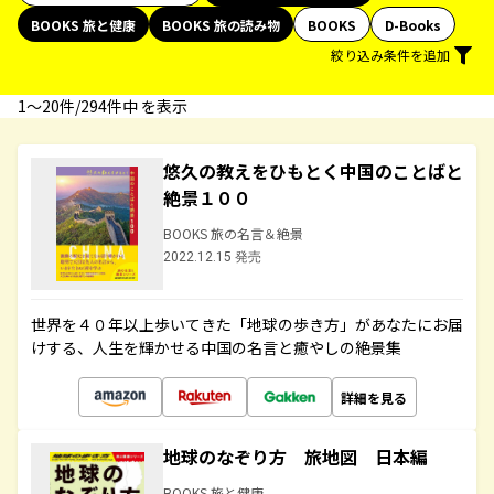
BOOKS 旅と健康
BOOKS 旅の読み物
BOOKS
D-Books
絞り込み条件を追加
1〜20件/294件中 を表示
悠久の教えをひもとく中国のことばと
絶景１００
BOOKS 旅の名言＆絶景
2022.12.15 発売
世界を４０年以上歩いてきた「地球の歩き方」があなたにお届
けする、人生を輝かせる中国の名言と癒やしの絶景集
詳細を見る
地球のなぞり方 旅地図 日本編
BOOKS 旅と健康