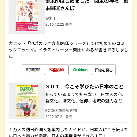
御朱印はじめました 関東の神社 週
末開運さんぽ
御朱印
2016.12.22 発売
大ヒット「地球の歩き方 御朱印シリーズ」では初めてのコミ
ックエッセイ。イラストレーター柴田かおるが書きおろしまし
た
詳細を見る
Ｓ０１ 今こそ学びたい日本のこと
知っているようで知らない 日本人の心、
食文化、職文化、信仰、地域の魅力など
BOOKS 旅の読み物
2022.07.21 発売
１万人の訪日外国人を案内したガイドが、日本人にこそ伝えた
い日本の魅力が満載。日本の再発見ができる１冊！