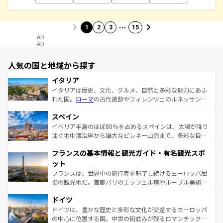
…
1
2
3
15
AD
AD
人気の国と地域から探す
イタリア
イタリアは歴史、文化、グルメ、自然と多彩な魅力にあふ
れた国。
ローマ
の古代遺跡やフィレンツェのルネッサンス
美術、ヴェネツィアの運河など、歴史あるスポットはもち
スペイン
ろん、トスカーナの美しい田園風景やアマルフィ海岸の絶
景など、自然景観も見逃せない。観光の合間には、本場の
イベリア半島のほぼ80％を占めるスペインは、太陽が降り
ピザやパスタなど、絶品のイタリア料理を堪能することも
注ぐ地中海沿岸から雄大なピレネー山脈まで、多彩な自然
できる。朝目覚めてから夜眠るまで、すべての瞬間を楽し
と文化が詰まったヨーロッパ屈指の旅行先だ。多様な地域
フランスの基本情報と観光ガイド・有名観光スポ
ませてくれるイタリアで、忘れられない旅をしてみよう！
文化が根付くこの国では、情熱的なフラメンコ、熱気あふ
なお、新着のイタリア情報は
コンテンツ一覧
を参照してほ
れる闘牛、そして美味しいタパスが生活の一部となってい
ット
しい。
る。首都マドリードの洗練された雰囲気や、バルセロナの
フランスは、世界中の旅行者を魅了し続けるヨーロッパ屈
アートに溢れた街角から、地方では古代ローマ遺跡や中世
指の観光地だ。首都パリのエッフェル塔やルーブル美術館
の城塞都市、穏やかなビーチリゾートまで多彩な表情を見
といった象徴的なスポットから、田舎町の古風な美しさま
せる。地方によって風土や気候が異なるスペインはその個
ドイツ
で、幅広い魅力が詰まっている。華麗な宮殿、歴史的な大
性で訪れる人を魅了する。 なお、新着のスペイン情報は
コ
聖堂、美しいビーチ、そして豊かな自然が、訪れる者を心
ドイツは、豊かな歴史と多彩な文化が交差するヨーロッパ
ンテンツ一覧
を参照してほしい。
から魅了する。また、フランスは美食の国としても知ら
の中心に位置する国。中世の街並みが残るロマンチック街