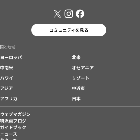
コミュニティを見る
国と地域
ヨーロッパ
北米
中南米
オセアニア
ハワイ
リゾート
アジア
中近東
アフリカ
日本
ウェブマガジン
特派員ブログ
ガイドブック
ニュース