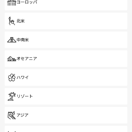
で、ホーカーズは地元の風情を楽しめる外せないスポット
ヨーロッパ
だ。訪れる人を飽きさせないシンガポールで、多様な魅力
を体感しよう。 なお、新着のシンガポール情報は
コンテン
ツ一覧
を参照してほしい。
北米
中南米
オセアニア
ハワイ
リゾート
アジア