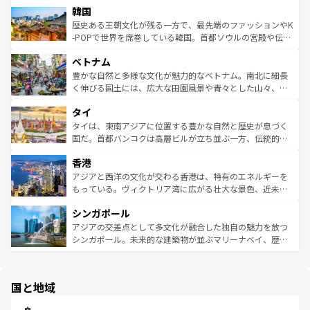
ワイを、存分に味わってほしい。 なお、新着のハワイ情報
韓国
いる。アクティビティも充実しており、サーフィンやダイ
ン）、静ひつな山岳地帯である台湾東部など、都市の喧騒
は
コンテンツ一覧
を参照してほしい。
ビング、ハイキングなど、アウトドア好きにはたまらな
と山間の静けさが共存しており、訪れる人に新しい発見と
歴史ある王朝文化が残る一方で、最先端のファッションやK
い。オーストラリアの多彩な魅力を存分に味わいつくそ
驚きをもたらしてくれる。また、奥深い台湾の食文化も魅
-POPで世界を席巻している韓国。首都ソウルの宮殿や伝統
う。 なお、新着のオーストラリア情報は
コンテンツ一覧
を
力で、夜市などの屋台グルメから高級料理、ヘルシーで美
家屋が並ぶエリアでは韓国の歴史と文化に浸ることがで
参照してほしい。
ベトナム
容にもいいと評判のスイーツなど、バラエティ豊かな料理
き、地方に足を延ばせば四季折々の自然美を楽しむことが
が味わえる。 なお、新着の台湾情報は
コンテンツ一覧
を参
できる。そして、キムチや焼肉、絶品のストリートフード
豊かな自然と多様な文化が魅力的なベトナム。南北に細長
照してほしい。
まで、さまざまな韓国料理が待っている。夜には、韓国な
く伸びる国土には、広大な田園風景や青々とした山々、世
らではのナイトライフも堪能できる。あたたかいホスピタ
界遺産に登録された壮大な自然景観が点在し、都市部では
タイ
リティに包まれながら、韓国の多彩な魅力を心ゆくまで味
急速な発展と共に伝統が息づく。ハノイの古い町並みやホ
わってみてほしい。 なお、新着の韓国情報は
コンテンツ一
ーチミン市のフランス統治時代の建物も、独特の雰囲気を
タイは、東南アジアに位置する豊かな自然と歴史が息づく
覧
を参照してほしい。
醸し出している。また、バラエティの豊かさとおいしさで
国だ。首都バンコクは高層ビルが立ち並ぶ一方、伝統的な
世界中の食通を魅了してやまないベトナム料理も魅力のひ
寺院や市場がいたるところに点在し、古きよき文化と現代
香港
とつ。フォーやバインミー、ベトナムコーヒーなどは、ぜ
の活気が交差している。北部ではチェンマイなどの山岳地
ひ現地で味わいたい。どの地域を訪れてもあたたかい人々
帯で自然と触れ合い、南部ではプーケットやクラビの美し
アジアと西洋の文化が交わる香港は、特有のエネルギーを
が旅行者を迎えてくれるので、きっと忘れられない旅にな
いビーチでリゾート気分を楽しむことができる。タイ料理
もっている。ヴィクトリア湾に広がる壮大な景色、近未来
るはずだ。 なお、新着のベトナム情報は
コンテンツ一覧
を
は世界的に有名で、屋台から高級レストランまで味覚を刺
的なアートスポット、そして歴史と現代が融合した町並
参照してほしい。
シンガポール
激する。気候は一年中温暖で、どの季節にも異なる楽しみ
み、どこを訪れても感動するはず。観光スポットが密集し
が待っている。親しみやすいタイの人々、仏教を中心とし
ており、効率よく見どころを回れるのも魅力。息をのむよ
アジアの交差点として多文化が融合した独自の魅力を放つ
た文化、そして多様な観光資源が、訪れる旅人を魅了し続
うな絶景から文化的な体験まで、香港を存分に楽しみ尽く
シンガポール。未来的な建築物が並ぶマリーナベイ、歴史
ける。 なお、新着のタイ情報は
コンテンツ一覧
を参照して
そう。 なお、新着の香港情報は
コンテンツ一覧
を参照して
と伝統を感じられるエスニックタウン、多数の緑豊かな公
ほしい。
ほしい。
園や自然保護区など、自然が調和した近代的な景観と文化
の多様性あふれるカラフルな町は、どこを歩いても新しい
国と地域
発見がある。さらに、治安のよさや充実した公共交通機関
も、旅行者にとっては魅力的なポイント。グルメも豊富