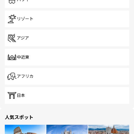
リゾート
アジア
中近東
アフリカ
日本
人気スポット