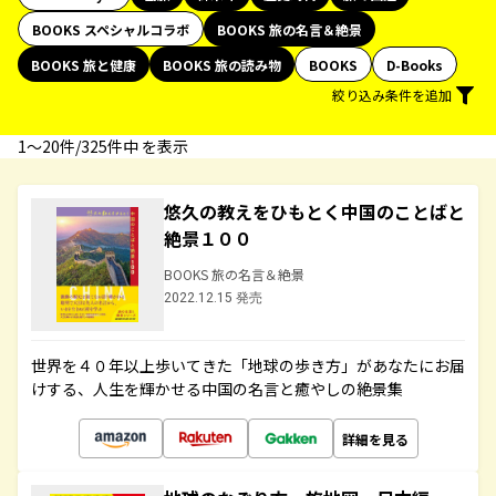
BOOKS スペシャルコラボ
BOOKS 旅の名言＆絶景
BOOKS 旅と健康
BOOKS 旅の読み物
BOOKS
D-Books
絞り込み条件を追加
1〜20件/325件中 を表示
悠久の教えをひもとく中国のことばと
絶景１００
BOOKS 旅の名言＆絶景
2022.12.15 発売
世界を４０年以上歩いてきた「地球の歩き方」があなたにお届
けする、人生を輝かせる中国の名言と癒やしの絶景集
詳細を見る