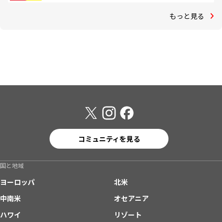
もっと見る
コミュニティを見る
国と地域
ヨーロッパ
北米
中南米
オセアニア
ハワイ
リゾート