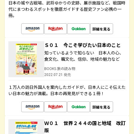
日本の城や古戦場、武将ゆかりの史跡、展示施設など、戦国時
代にまつわるスポットを徹底ガイドする歴史ファン必携の一
冊。
詳細を見る
Ｓ０１ 今こそ学びたい日本のこと
知っているようで知らない 日本人の心、
食文化、職文化、信仰、地域の魅力など
BOOKS 旅の読み物
2022.07.21 発売
１万人の訪日外国人を案内したガイドが、日本人にこそ伝えた
い日本の魅力が満載。日本の再発見ができる１冊！
詳細を見る
Ｗ０１ 世界２４４の国と地域 改訂
版