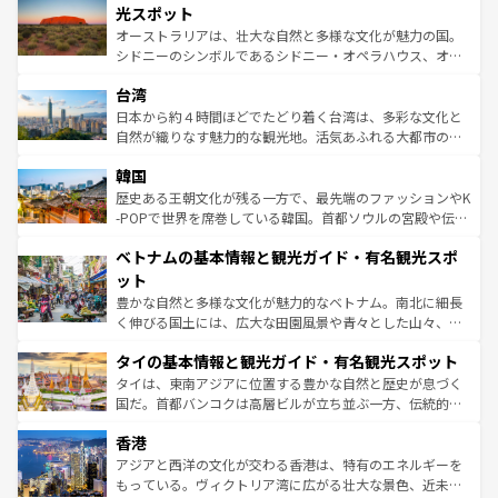
しみながら、その多様性と豊かな歴史を感じることができ
島だが、静かな自然を求めるならマウイ島やカウアイ島が
光スポット
るだろう。車でのロードトリップや列車の旅も、アメリカ
おすすめ。エメラルドグリーンに輝く海をはじめ、豊かな
オーストラリアは、壮大な自然と多様な文化が魅力の国。
ならではの贅沢な旅のスタイルだ。 なお、新着のアメリカ
文化や歴史が息づいている。「アロハスピリット」と呼ば
シドニーのシンボルであるシドニー・オペラハウス、オー
情報は
コンテンツ一覧
を参照してほしい。
れるおもてなしの心で訪れる人々を迎えてくれるハワイの
ストラリア東海岸北部に広がる大サンゴ礁地帯グレートバ
人々、おいしいローカルフードやハワイアンミュージッ
台湾
リアリーフや大陸中央部にそびえるウルル（エアーズロッ
ク、伝統的なフラダンスなど、すべてがハワイの魅力を彩
ク）、タスマニアの美しい原生林やケアンズの熱帯雨林な
日本から約４時間ほどでたどり着く台湾は、多彩な文化と
っている。訪れるたびに新しい発見と感動が待っているハ
ど、見どころがたくさん。また、カフェやワイン、オージ
自然が織りなす魅力的な観光地。活気あふれる大都市の台
ワイを、存分に味わってほしい。 なお、新着のハワイ情報
ービーフなどの食文化も豊かで、美味しいものであふれて
北やノスタルジックな町並みが人気な九份（ジォウフェ
は
コンテンツ一覧
を参照してほしい。
韓国
いる。アクティビティも充実しており、サーフィンやダイ
ン）、静ひつな山岳地帯である台湾東部など、都市の喧騒
ビング、ハイキングなど、アウトドア好きにはたまらな
と山間の静けさが共存しており、訪れる人に新しい発見と
歴史ある王朝文化が残る一方で、最先端のファッションやK
い。オーストラリアの多彩な魅力を存分に味わいつくそ
驚きをもたらしてくれる。また、奥深い台湾の食文化も魅
-POPで世界を席巻している韓国。首都ソウルの宮殿や伝統
う。 なお、新着のオーストラリア情報は
コンテンツ一覧
を
力で、夜市などの屋台グルメから高級料理、ヘルシーで美
家屋が並ぶエリアでは韓国の歴史と文化に浸ることがで
参照してほしい。
ベトナムの基本情報と観光ガイド・有名観光スポ
容にもいいと評判のスイーツなど、バラエティ豊かな料理
き、地方に足を延ばせば四季折々の自然美を楽しむことが
が味わえる。 なお、新着の台湾情報は
コンテンツ一覧
を参
できる。そして、キムチや焼肉、絶品のストリートフード
ット
照してほしい。
まで、さまざまな韓国料理が待っている。夜には、韓国な
豊かな自然と多様な文化が魅力的なベトナム。南北に細長
らではのナイトライフも堪能できる。あたたかいホスピタ
く伸びる国土には、広大な田園風景や青々とした山々、世
リティに包まれながら、韓国の多彩な魅力を心ゆくまで味
界遺産に登録された壮大な自然景観が点在し、都市部では
わってみてほしい。 なお、新着の韓国情報は
コンテンツ一
タイの基本情報と観光ガイド・有名観光スポット
急速な発展と共に伝統が息づく。ハノイの古い町並みやホ
覧
を参照してほしい。
ーチミン市のフランス統治時代の建物も、独特の雰囲気を
タイは、東南アジアに位置する豊かな自然と歴史が息づく
醸し出している。また、バラエティの豊かさとおいしさで
国だ。首都バンコクは高層ビルが立ち並ぶ一方、伝統的な
世界中の食通を魅了してやまないベトナム料理も魅力のひ
寺院や市場がいたるところに点在し、古きよき文化と現代
香港
とつ。フォーやバインミー、ベトナムコーヒーなどは、ぜ
の活気が交差している。北部ではチェンマイなどの山岳地
ひ現地で味わいたい。どの地域を訪れてもあたたかい人々
帯で自然と触れ合い、南部ではプーケットやクラビの美し
アジアと西洋の文化が交わる香港は、特有のエネルギーを
が旅行者を迎えてくれるので、きっと忘れられない旅にな
いビーチでリゾート気分を楽しむことができる。タイ料理
もっている。ヴィクトリア湾に広がる壮大な景色、近未来