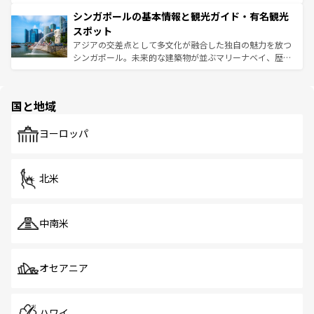
るはずだ。 なお、新着のベトナム情報は
コンテンツ一覧
を
は世界的に有名で、屋台から高級レストランまで味覚を刺
的なアートスポット、そして歴史と現代が融合した町並
参照してほしい。
シンガポールの基本情報と観光ガイド・有名観光
激する。気候は一年中温暖で、どの季節にも異なる楽しみ
み、どこを訪れても感動するはず。観光スポットが密集し
が待っている。親しみやすいタイの人々、仏教を中心とし
ており、効率よく見どころを回れるのも魅力。息をのむよ
スポット
た文化、そして多様な観光資源が、訪れる旅人を魅了し続
うな絶景から文化的な体験まで、香港を存分に楽しみ尽く
アジアの交差点として多文化が融合した独自の魅力を放つ
ける。 なお、新着のタイ情報は
コンテンツ一覧
を参照して
そう。 なお、新着の香港情報は
コンテンツ一覧
を参照して
シンガポール。未来的な建築物が並ぶマリーナベイ、歴史
ほしい。
ほしい。
と伝統を感じられるエスニックタウン、多数の緑豊かな公
園や自然保護区など、自然が調和した近代的な景観と文化
の多様性あふれるカラフルな町は、どこを歩いても新しい
国と地域
発見がある。さらに、治安のよさや充実した公共交通機関
も、旅行者にとっては魅力的なポイント。グルメも豊富
で、ホーカーズは地元の風情を楽しめる外せないスポット
ヨーロッパ
だ。訪れる人を飽きさせないシンガポールで、多様な魅力
を体感しよう。 なお、新着のシンガポール情報は
コンテン
ツ一覧
を参照してほしい。
北米
中南米
オセアニア
ハワイ