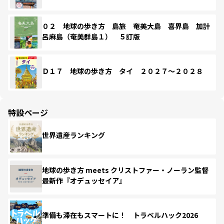
０２ 地球の歩き方 島旅 奄美大島 喜界島 加計
呂麻島（奄美群島１） ５訂版
Ｄ１７ 地球の歩き方 タイ ２０２７～２０２８
特設ページ
世界遺産ランキング
地球の歩き方 meets クリストファー・ノーラン監督
最新作『オデュッセイア』
準備も滞在もスマートに！ トラベルハック2026