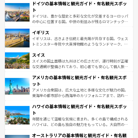
せる。地方によって風土や気候が異なるスペインはその個
ドイツの基本情報と観光ガイド・有名観光スポッ
で、幅広い魅力が詰まっている。華麗な宮殿、歴史的な大
性で訪れる人を魅了する。 なお、新着のスペイン情報は
コ
聖堂、美しいビーチ、そして豊かな自然が、訪れる者を心
ト
ンテンツ一覧
を参照してほしい。
から魅了する。また、フランスは美食の国としても知ら
ドイツは、豊かな歴史と多彩な文化が交差するヨーロッパ
れ、フランス料理はユネスコ無形文化遺産にも登録されて
の中心に位置する国。中世の街並みが残るロマンチック街
いる。シャンパンの発祥地であるランス、プロヴァンスの
道から、未来を先取りするようなモダンな都市まで多様な
香り高いラベンダー畑など、多彩な楽しみ方が可能だ。さ
イギリス
顔を持つこの国は、どこを歩いても飽きることがない。ベ
らに、パリ以外の地域にも魅力が溢れており、どの街角に
ルリンの文化的活気、バイエルン州のアルプスの絶景、そ
イギリスは、古きよき伝統と最先端が共存する国。ウェス
も豊かな歴史と文化が息づいている。パリ以外の個性あふ
してライン川沿いのワイン畑といった風景は必見。ビール
トミンスター寺院や大英博物館のようなランドマーク、歴
れる地方に足を運ぶとそれぞれで全く異なる文化を体験で
とソーセージを味わいながら地元の人と過ごす楽しい時間
史ある大学都市、美しい丘陵地帯や牧歌的な風景など、エ
きるだろう。 なお、新着のフランス情報は
コンテンツ一覧
スイス
は、お酒好きな人にはぜひ体験してほしい。 なお、新着の
リアごとに異なる魅力がある。また、優雅なアフタヌーン
を参照してほしい。
ドイツ情報は
コンテンツ一覧
を参照してほしい。
ティー、ビール好きにはたまらない英国パブ、サッカー観
スイスの国土面積は九州ほどの広さだが、運行時刻が正確
戦など、本場だからこそできる体験も豊富。イギリスを旅
な交通網が整備されており、初心者でも安心して個人旅行
して楽しみつくそう。 なお、新着のイギリス情報は
コンテ
を楽しめる。日本同様に時刻表どおりの旅が可能だ。中世
アメリカの基本情報と観光ガイド・有名観光スポ
ンツ一覧
を参照してほしい。
の建物がそのまま残る町や、スイスならではのユニークな
博物館もあり、アルプス観光だけでなく町歩きも満喫する
ット
ことができる。国民の所得が高いため物価も高いが、旅行
アメリカ合衆国は、広大な土地と多様な文化が魅力の国。
者向けの交通パス提供のサービスもあり、うまく活用すれ
東海岸の都市部から西海岸のカリフォルニアまで、訪れる
ば市内交通費無料で観光を楽しむこともできる。 なお、新
場所ごとに異なる風景と体験が待っている。ニューヨーク
着のスイス情報は
コンテンツ一覧
を参照してほしい。
ハワイの基本情報と観光ガイド・有名観光スポッ
のような巨大都市は、観光、ショッピング、エンターテイ
ンメントが詰まった刺激的なスポットだ。一方、アメリカ
ト
西部には大自然が広がり、グランドキャニオンやイエロー
年間を通じて温暖な気候に恵まれ、多くの島で構成される
ストーン国立公園といった絶景が堪能できる。さらに、南
ハワイは、どの島も独自の魅力をもっている。大自然の神
部のニューオーリンズでは、音楽と美食が融合した独特の
秘を感じたいなら、火山が生み出した壮大な景観を誇るハ
文化が魅力。旅行者はアメリカの各地域で異なる魅力を楽
オーストラリアの基本情報と観光ガイド・有名観
ワイ島は見逃せない。また、定番の観光地といえばオアフ