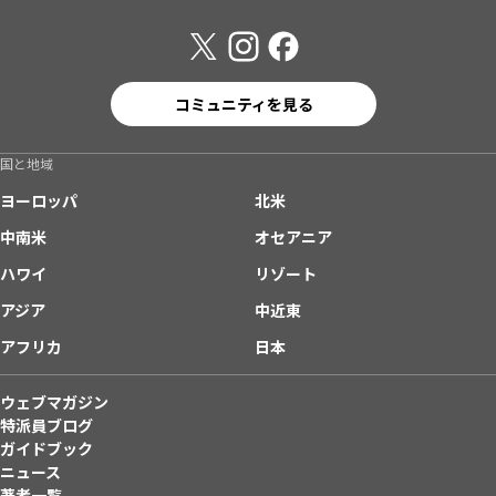
コミュニティを見る
国と地域
ヨーロッパ
北米
中南米
オセアニア
ハワイ
リゾート
アジア
中近東
アフリカ
日本
ウェブマガジン
特派員ブログ
ガイドブック
ニュース
著者一覧