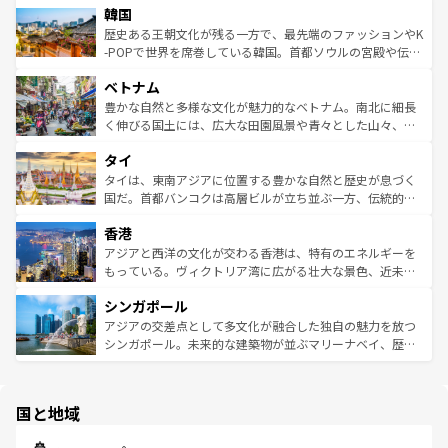
ワイを、存分に味わってほしい。 なお、新着のハワイ情報
韓国
いる。アクティビティも充実しており、サーフィンやダイ
ン）、静ひつな山岳地帯である台湾東部など、都市の喧騒
は
コンテンツ一覧
を参照してほしい。
ビング、ハイキングなど、アウトドア好きにはたまらな
と山間の静けさが共存しており、訪れる人に新しい発見と
歴史ある王朝文化が残る一方で、最先端のファッションやK
い。オーストラリアの多彩な魅力を存分に味わいつくそ
驚きをもたらしてくれる。また、奥深い台湾の食文化も魅
-POPで世界を席巻している韓国。首都ソウルの宮殿や伝統
う。 なお、新着のオーストラリア情報は
コンテンツ一覧
を
力で、夜市などの屋台グルメから高級料理、ヘルシーで美
家屋が並ぶエリアでは韓国の歴史と文化に浸ることがで
参照してほしい。
ベトナム
容にもいいと評判のスイーツなど、バラエティ豊かな料理
き、地方に足を延ばせば四季折々の自然美を楽しむことが
が味わえる。 なお、新着の台湾情報は
コンテンツ一覧
を参
できる。そして、キムチや焼肉、絶品のストリートフード
豊かな自然と多様な文化が魅力的なベトナム。南北に細長
照してほしい。
まで、さまざまな韓国料理が待っている。夜には、韓国な
く伸びる国土には、広大な田園風景や青々とした山々、世
らではのナイトライフも堪能できる。あたたかいホスピタ
界遺産に登録された壮大な自然景観が点在し、都市部では
タイ
リティに包まれながら、韓国の多彩な魅力を心ゆくまで味
急速な発展と共に伝統が息づく。ハノイの古い町並みやホ
わってみてほしい。 なお、新着の韓国情報は
コンテンツ一
ーチミン市のフランス統治時代の建物も、独特の雰囲気を
タイは、東南アジアに位置する豊かな自然と歴史が息づく
覧
を参照してほしい。
醸し出している。また、バラエティの豊かさとおいしさで
国だ。首都バンコクは高層ビルが立ち並ぶ一方、伝統的な
世界中の食通を魅了してやまないベトナム料理も魅力のひ
寺院や市場がいたるところに点在し、古きよき文化と現代
香港
とつ。フォーやバインミー、ベトナムコーヒーなどは、ぜ
の活気が交差している。北部ではチェンマイなどの山岳地
ひ現地で味わいたい。どの地域を訪れてもあたたかい人々
帯で自然と触れ合い、南部ではプーケットやクラビの美し
アジアと西洋の文化が交わる香港は、特有のエネルギーを
が旅行者を迎えてくれるので、きっと忘れられない旅にな
いビーチでリゾート気分を楽しむことができる。タイ料理
もっている。ヴィクトリア湾に広がる壮大な景色、近未来
るはずだ。 なお、新着のベトナム情報は
コンテンツ一覧
を
は世界的に有名で、屋台から高級レストランまで味覚を刺
的なアートスポット、そして歴史と現代が融合した町並
参照してほしい。
シンガポール
激する。気候は一年中温暖で、どの季節にも異なる楽しみ
み、どこを訪れても感動するはず。観光スポットが密集し
が待っている。親しみやすいタイの人々、仏教を中心とし
ており、効率よく見どころを回れるのも魅力。息をのむよ
アジアの交差点として多文化が融合した独自の魅力を放つ
た文化、そして多様な観光資源が、訪れる旅人を魅了し続
うな絶景から文化的な体験まで、香港を存分に楽しみ尽く
シンガポール。未来的な建築物が並ぶマリーナベイ、歴史
ける。 なお、新着のタイ情報は
コンテンツ一覧
を参照して
そう。 なお、新着の香港情報は
コンテンツ一覧
を参照して
と伝統を感じられるエスニックタウン、多数の緑豊かな公
ほしい。
ほしい。
園や自然保護区など、自然が調和した近代的な景観と文化
の多様性あふれるカラフルな町は、どこを歩いても新しい
国と地域
発見がある。さらに、治安のよさや充実した公共交通機関
も、旅行者にとっては魅力的なポイント。グルメも豊富