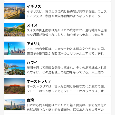
れ、フランス料理はユネスコ無形文化遺産にも登録されて
道から、未来を先取りするようなモダンな都市まで多様な
イギリス
いる。シャンパンの発祥地であるランス、プロヴァンスの
顔を持つこの国は、どこを歩いても飽きることがない。ベ
香り高いラベンダー畑など、多彩な楽しみ方が可能だ。さ
ルリンの文化的活気、バイエルン州のアルプスの絶景、そ
イギリスは、古きよき伝統と最先端が共存する国。ウェス
らに、パリ以外の地域にも魅力が溢れており、どの街角に
してライン川沿いのワイン畑といった風景は必見。ビール
トミンスター寺院や大英博物館のようなランドマーク、歴
も豊かな歴史と文化が息づいている。パリ以外の個性あふ
とソーセージを味わいながら地元の人と過ごす楽しい時間
史ある大学都市、美しい丘陵地帯や牧歌的な風景など、エ
れる地方に足を運ぶとそれぞれで全く異なる文化を体験で
スイス
は、お酒好きな人にはぜひ体験してほしい。 なお、新着の
リアごとに異なる魅力がある。また、優雅なアフタヌーン
きるだろう。 なお、新着のフランス情報は
コンテンツ一覧
ドイツ情報は
コンテンツ一覧
を参照してほしい。
ティー、ビール好きにはたまらない英国パブ、サッカー観
スイスの国土面積は九州ほどの広さだが、運行時刻が正確
を参照してほしい。
戦など、本場だからこそできる体験も豊富。イギリスを旅
な交通網が整備されており、初心者でも安心して個人旅行
して楽しみつくそう。 なお、新着のイギリス情報は
コンテ
を楽しめる。日本同様に時刻表どおりの旅が可能だ。中世
アメリカ
ンツ一覧
を参照してほしい。
の建物がそのまま残る町や、スイスならではのユニークな
博物館もあり、アルプス観光だけでなく町歩きも満喫する
アメリカ合衆国は、広大な土地と多様な文化が魅力の国。
ことができる。国民の所得が高いため物価も高いが、旅行
東海岸の都市部から西海岸のカリフォルニアまで、訪れる
者向けの交通パス提供のサービスもあり、うまく活用すれ
場所ごとに異なる風景と体験が待っている。ニューヨーク
ハワイ
ば市内交通費無料で観光を楽しむこともできる。 なお、新
のような巨大都市は、観光、ショッピング、エンターテイ
着のスイス情報は
コンテンツ一覧
を参照してほしい。
ンメントが詰まった刺激的なスポットだ。一方、アメリカ
年間を通じて温暖な気候に恵まれ、多くの島で構成される
西部には大自然が広がり、グランドキャニオンやイエロー
ハワイは、どの島も独自の魅力をもっている。大自然の神
ストーン国立公園といった絶景が堪能できる。さらに、南
秘を感じたいなら、火山が生み出した壮大な景観を誇るハ
オーストラリア
部のニューオーリンズでは、音楽と美食が融合した独特の
ワイ島は見逃せない。また、定番の観光地といえばオアフ
文化が魅力。旅行者はアメリカの各地域で異なる魅力を楽
島だが、静かな自然を求めるならマウイ島やカウアイ島が
オーストラリアは、壮大な自然と多様な文化が魅力の国。
しみながら、その多様性と豊かな歴史を感じることができ
おすすめ。エメラルドグリーンに輝く海をはじめ、豊かな
シドニーのシンボルであるシドニー・オペラハウス、オー
るだろう。車でのロードトリップや列車の旅も、アメリカ
文化や歴史が息づいている。「アロハスピリット」と呼ば
ストラリア東海岸北部に広がる大サンゴ礁地帯グレートバ
ならではの贅沢な旅のスタイルだ。 なお、新着のアメリカ
台湾
れるおもてなしの心で訪れる人々を迎えてくれるハワイの
リアリーフや大陸中央部にそびえるウルル（エアーズロッ
情報は
コンテンツ一覧
を参照してほしい。
人々、おいしいローカルフードやハワイアンミュージッ
ク）、タスマニアの美しい原生林やケアンズの熱帯雨林な
日本から約４時間ほどでたどり着く台湾は、多彩な文化と
ク、伝統的なフラダンスなど、すべてがハワイの魅力を彩
ど、見どころがたくさん。また、カフェやワイン、オージ
自然が織りなす魅力的な観光地。活気あふれる大都市の台
っている。訪れるたびに新しい発見と感動が待っているハ
ービーフなどの食文化も豊かで、美味しいものであふれて
北やノスタルジックな町並みが人気な九份（ジォウフェ