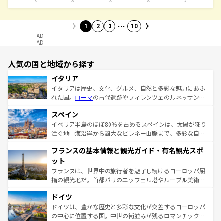
…
1
2
3
10
AD
AD
人気の国と地域から探す
イタリア
イタリアは歴史、文化、グルメ、自然と多彩な魅力にあふ
れた国。
ローマ
の古代遺跡やフィレンツェのルネッサンス
美術、ヴェネツィアの運河など、歴史あるスポットはもち
スペイン
ろん、トスカーナの美しい田園風景やアマルフィ海岸の絶
景など、自然景観も見逃せない。観光の合間には、本場の
イベリア半島のほぼ80％を占めるスペインは、太陽が降り
ピザやパスタなど、絶品のイタリア料理を堪能することも
注ぐ地中海沿岸から雄大なピレネー山脈まで、多彩な自然
できる。朝目覚めてから夜眠るまで、すべての瞬間を楽し
と文化が詰まったヨーロッパ屈指の旅行先だ。多様な地域
フランスの基本情報と観光ガイド・有名観光スポ
ませてくれるイタリアで、忘れられない旅をしてみよう！
文化が根付くこの国では、情熱的なフラメンコ、熱気あふ
なお、新着のイタリア情報は
コンテンツ一覧
を参照してほ
れる闘牛、そして美味しいタパスが生活の一部となってい
ット
しい。
る。首都マドリードの洗練された雰囲気や、バルセロナの
フランスは、世界中の旅行者を魅了し続けるヨーロッパ屈
アートに溢れた街角から、地方では古代ローマ遺跡や中世
指の観光地だ。首都パリのエッフェル塔やルーブル美術館
の城塞都市、穏やかなビーチリゾートまで多彩な表情を見
といった象徴的なスポットから、田舎町の古風な美しさま
せる。地方によって風土や気候が異なるスペインはその個
ドイツ
で、幅広い魅力が詰まっている。華麗な宮殿、歴史的な大
性で訪れる人を魅了する。 なお、新着のスペイン情報は
コ
聖堂、美しいビーチ、そして豊かな自然が、訪れる者を心
ドイツは、豊かな歴史と多彩な文化が交差するヨーロッパ
ンテンツ一覧
を参照してほしい。
から魅了する。また、フランスは美食の国としても知ら
の中心に位置する国。中世の街並みが残るロマンチック街