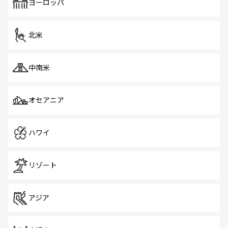
で、ホーカーズは地元の風情を楽しめる外せないスポット
ヨーロッパ
だ。訪れる人を飽きさせないシンガポールで、多様な魅力
を体感しよう。 なお、新着のシンガポール情報は
コンテン
ツ一覧
を参照してほしい。
北米
中南米
オセアニア
ハワイ
リゾート
アジア