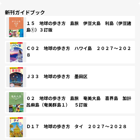
新刊ガイドブック
１５ 地球の歩き方 島旅 伊豆大島 利島（伊豆諸
島①）３訂版
Ｃ０２ 地球の歩き方 ハワイ島 ２０２７～２０２
８
Ｊ３３ 地球の歩き方 墨田区
０２ 地球の歩き方 島旅 奄美大島 喜界島 加計
呂麻島（奄美群島１） ５訂版
Ｄ１７ 地球の歩き方 タイ ２０２７～２０２８