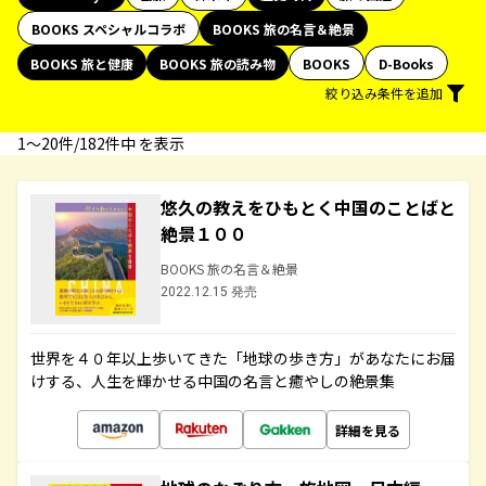
BOOKS スペシャルコラボ
BOOKS 旅の名言＆絶景
BOOKS 旅と健康
BOOKS 旅の読み物
BOOKS
D-Books
絞り込み条件を追加
1〜20件/182件中 を表示
悠久の教えをひもとく中国のことばと
絶景１００
BOOKS 旅の名言＆絶景
2022.12.15 発売
世界を４０年以上歩いてきた「地球の歩き方」があなたにお届
けする、人生を輝かせる中国の名言と癒やしの絶景集
詳細を見る