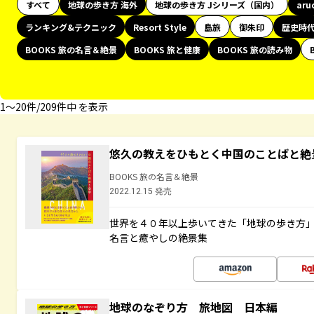
すべて
地球の歩き方 海外
地球の歩き方 Jシリーズ（国内）
aru
ランキング&テクニック
Resort Style
島旅
御朱印
歴史時
BOOKS 旅の名言＆絶景
BOOKS 旅と健康
BOOKS 旅の読み物
1〜20件/209件中 を表示
悠久の教えをひもとく中国のことばと絶
BOOKS 旅の名言＆絶景
2022.12.15 発売
世界を４０年以上歩いてきた「地球の歩き方
名言と癒やしの絶景集
地球のなぞり方 旅地図 日本編