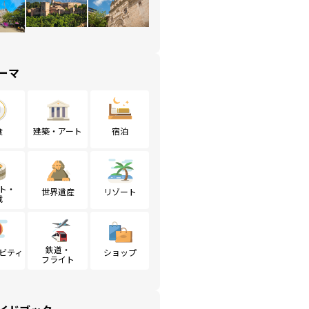
ーマ
食
建築・アート
宿泊
ト・
世界遺産
リゾート
戦
鉄道・
ビティ
ショップ
フライト