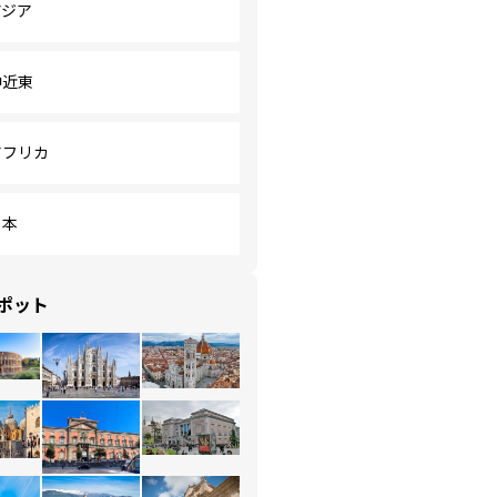
アジア
中近東
アフリカ
日本
ポット