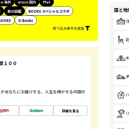
co 海外
aruco 国内
Plat
国と地
代
旅の図鑑
BOOKS スペシャルコラボ
BOOKS
D-Books
絞り込み条件を追加
景１００
」があなたにお届けする、人生を輝かせる中国の
詳細を見る