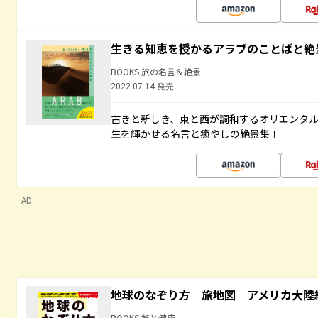
生きる知恵を授かるアラブのことばと絶
BOOKS 旅の名言＆絶景
2022.07.14 発売
古きと新しき、東と西が調和するオリエンタ
生を輝かせる名言と癒やしの絶景集！
AD
地球のなぞり方 旅地図 アメリカ大陸
BOOKS 旅と健康