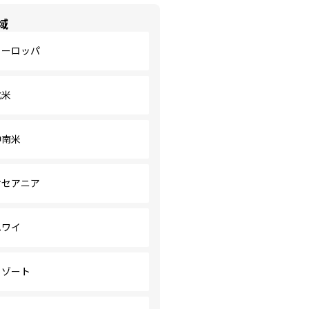
域
ヨーロッパ
北米
中南米
オセアニア
ハワイ
リゾート