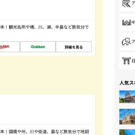
図本！観光名所や橋、川、湖、半島など旅気分で
詳細を見る
人気ス
図本！国境や州、川や街道、島など旅気分で地図