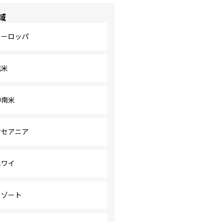
域
ヨーロッパ
北米
中南米
オセアニア
ハワイ
リゾート