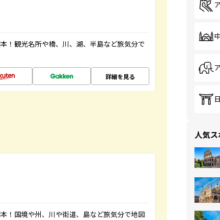
図本！観光名所や橋、川、湖、半島など旅気分で
詳細を見る
人気ス
図本！国境や州、川や街道、島など旅気分で地図