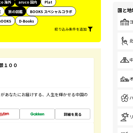
co 海外
aruco 国内
Plat
国と地
代
旅の図鑑
BOOKS スペシャルコラボ
BOOKS
D-Books
絞り込み条件を追加
景１００
」があなたにお届けする、人生を輝かせる中国の
詳細を見る