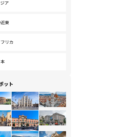
アジア
中近東
アフリカ
日本
ポット