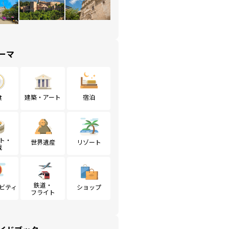
ーマ
食
建築・アート
宿泊
ト・
世界遺産
リゾート
戦
鉄道・
ビティ
ショップ
フライト