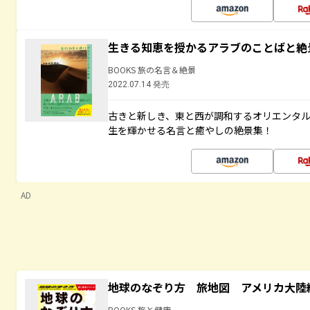
生きる知恵を授かるアラブのことばと絶
BOOKS 旅の名言＆絶景
2022.07.14 発売
古きと新しき、東と西が調和するオリエンタ
生を輝かせる名言と癒やしの絶景集！
AD
地球のなぞり方 旅地図 アメリカ大陸
BOOKS 旅と健康