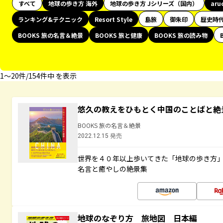
すべて
地球の歩き方 海外
地球の歩き方 Jシリーズ（国内）
aru
ランキング&テクニック
Resort Style
島旅
御朱印
歴史時
BOOKS 旅の名言＆絶景
BOOKS 旅と健康
BOOKS 旅の読み物
1〜20件/154件中 を表示
悠久の教えをひもとく中国のことばと絶
BOOKS 旅の名言＆絶景
2022.12.15 発売
世界を４０年以上歩いてきた「地球の歩き方
名言と癒やしの絶景集
地球のなぞり方 旅地図 日本編