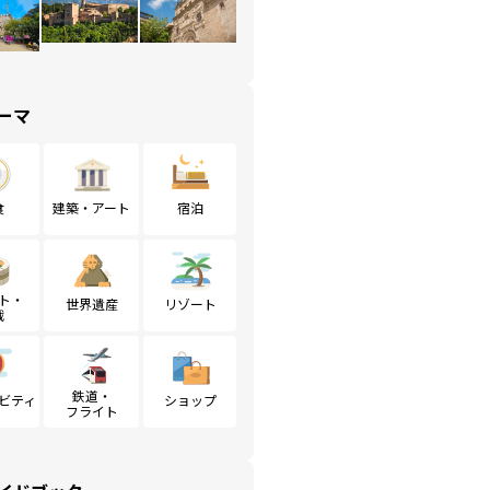
ーマ
食
建築・アート
宿泊
ト・
世界遺産
リゾート
戦
鉄道・
ビティ
ショップ
フライト