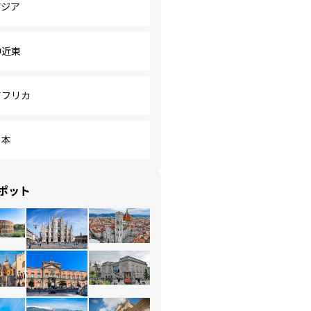
アジア
中近東
アフリカ
日本
ポット