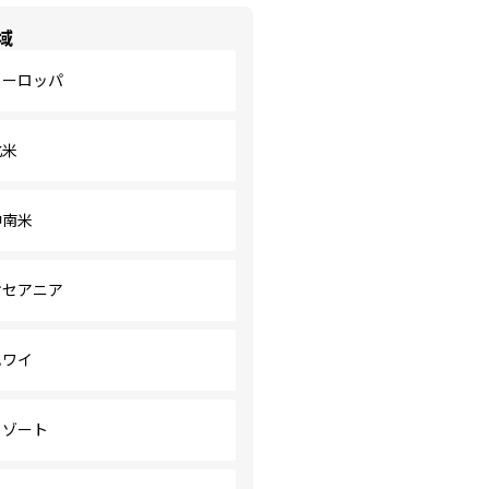
域
ヨーロッパ
北米
中南米
オセアニア
ハワイ
リゾート