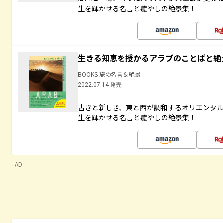
生を輝かせる名言と癒やしの絶景集！
生きる知恵を授かるアラブのことばと絶
BOOKS 旅の名言＆絶景
2022.07.14 発売
古きと新しき、東と西が調和するオリエンタ
生を輝かせる名言と癒やしの絶景集！
AD