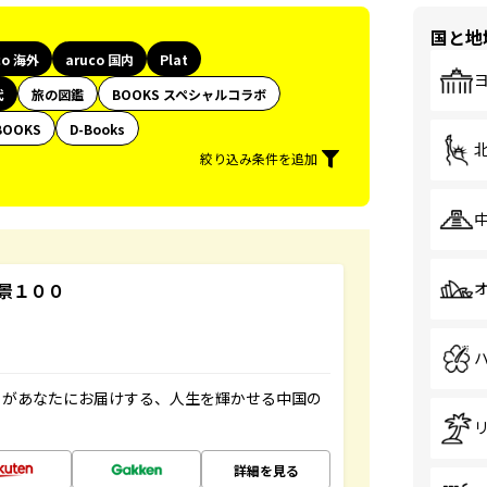
国と地
co 海外
aruco 国内
Plat
代
旅の図鑑
BOOKS スペシャルコラボ
BOOKS
D-Books
絞り込み条件を追加
景１００
」があなたにお届けする、人生を輝かせる中国の
詳細を見る