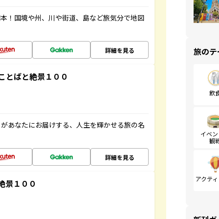
図本！国境や州、川や街道、島など旅気分で地図
旅のテ
詳細を見る
ことばと絶景１００
飲
」があなたにお届けする、人生を輝かせる旅の名
イベン
観
詳細を見る
アクティ
絶景１００