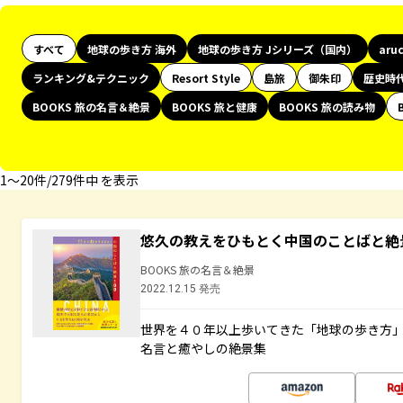
すべて
地球の歩き方 海外
地球の歩き方 Jシリーズ（国内）
aru
ランキング&テクニック
Resort Style
島旅
御朱印
歴史時
BOOKS 旅の名言＆絶景
BOOKS 旅と健康
BOOKS 旅の読み物
1〜20件/279件中 を表示
悠久の教えをひもとく中国のことばと絶
BOOKS 旅の名言＆絶景
2022.12.15 発売
世界を４０年以上歩いてきた「地球の歩き方
名言と癒やしの絶景集