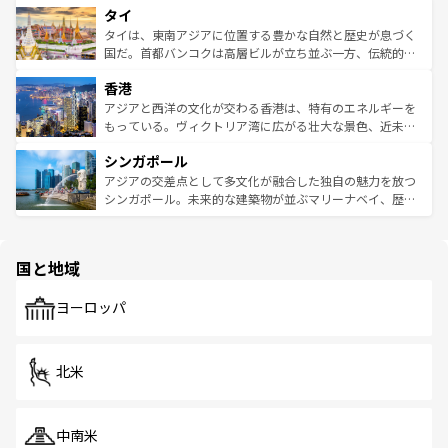
タイ
リティに包まれながら、韓国の多彩な魅力を心ゆくまで味
急速な発展と共に伝統が息づく。ハノイの古い町並みやホ
わってみてほしい。 なお、新着の韓国情報は
コンテンツ一
ーチミン市のフランス統治時代の建物も、独特の雰囲気を
タイは、東南アジアに位置する豊かな自然と歴史が息づく
覧
を参照してほしい。
醸し出している。また、バラエティの豊かさとおいしさで
国だ。首都バンコクは高層ビルが立ち並ぶ一方、伝統的な
世界中の食通を魅了してやまないベトナム料理も魅力のひ
寺院や市場がいたるところに点在し、古きよき文化と現代
香港
とつ。フォーやバインミー、ベトナムコーヒーなどは、ぜ
の活気が交差している。北部ではチェンマイなどの山岳地
ひ現地で味わいたい。どの地域を訪れてもあたたかい人々
帯で自然と触れ合い、南部ではプーケットやクラビの美し
アジアと西洋の文化が交わる香港は、特有のエネルギーを
が旅行者を迎えてくれるので、きっと忘れられない旅にな
いビーチでリゾート気分を楽しむことができる。タイ料理
もっている。ヴィクトリア湾に広がる壮大な景色、近未来
るはずだ。 なお、新着のベトナム情報は
コンテンツ一覧
を
は世界的に有名で、屋台から高級レストランまで味覚を刺
的なアートスポット、そして歴史と現代が融合した町並
参照してほしい。
シンガポール
激する。気候は一年中温暖で、どの季節にも異なる楽しみ
み、どこを訪れても感動するはず。観光スポットが密集し
が待っている。親しみやすいタイの人々、仏教を中心とし
ており、効率よく見どころを回れるのも魅力。息をのむよ
アジアの交差点として多文化が融合した独自の魅力を放つ
た文化、そして多様な観光資源が、訪れる旅人を魅了し続
うな絶景から文化的な体験まで、香港を存分に楽しみ尽く
シンガポール。未来的な建築物が並ぶマリーナベイ、歴史
ける。 なお、新着のタイ情報は
コンテンツ一覧
を参照して
そう。 なお、新着の香港情報は
コンテンツ一覧
を参照して
と伝統を感じられるエスニックタウン、多数の緑豊かな公
ほしい。
ほしい。
園や自然保護区など、自然が調和した近代的な景観と文化
の多様性あふれるカラフルな町は、どこを歩いても新しい
国と地域
発見がある。さらに、治安のよさや充実した公共交通機関
も、旅行者にとっては魅力的なポイント。グルメも豊富
で、ホーカーズは地元の風情を楽しめる外せないスポット
ヨーロッパ
だ。訪れる人を飽きさせないシンガポールで、多様な魅力
を体感しよう。 なお、新着のシンガポール情報は
コンテン
ツ一覧
を参照してほしい。
北米
中南米