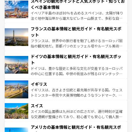
スペインの観光ポイントと人気スポット・知ってお
ろん、トスカーナの美しい田園風景やアマルフィ海岸の絶
景など、自然景観も見逃せない。観光の合間には、本場の
くべき基本情報
ピザやパスタなど、絶品のイタリア料理を堪能することも
イベリア半島のほぼ80％を占めるスペインは、太陽が降り
できる。朝目覚めてから夜眠るまで、すべての瞬間を楽し
注ぐ地中海沿岸から雄大なピレネー山脈まで、多彩な自然
ませてくれるイタリアで、忘れられない旅をしてみよう！
と文化が詰まったヨーロッパ屈指の旅行先だ。多様な地域
なお、新着のイタリア情報は
コンテンツ一覧
を参照してほ
フランスの基本情報と観光ガイド・有名観光スポ
文化が根付くこの国では、情熱的なフラメンコ、熱気あふ
しい。
れる闘牛、そして美味しいタパスが生活の一部となってい
ット
る。首都マドリードの洗練された雰囲気や、バルセロナの
フランスは、世界中の旅行者を魅了し続けるヨーロッパ屈
アートに溢れた街角から、地方では古代ローマ遺跡や中世
指の観光地だ。首都パリのエッフェル塔やルーブル美術館
の城塞都市、穏やかなビーチリゾートまで多彩な表情を見
といった象徴的なスポットから、田舎町の古風な美しさま
せる。地方によって風土や気候が異なるスペインはその個
ドイツの基本情報と観光ガイド・有名観光スポッ
で、幅広い魅力が詰まっている。華麗な宮殿、歴史的な大
性で訪れる人を魅了する。 なお、新着のスペイン情報は
コ
聖堂、美しいビーチ、そして豊かな自然が、訪れる者を心
ト
ンテンツ一覧
を参照してほしい。
から魅了する。また、フランスは美食の国としても知ら
ドイツは、豊かな歴史と多彩な文化が交差するヨーロッパ
れ、フランス料理はユネスコ無形文化遺産にも登録されて
の中心に位置する国。中世の街並みが残るロマンチック街
いる。シャンパンの発祥地であるランス、プロヴァンスの
道から、未来を先取りするようなモダンな都市まで多様な
香り高いラベンダー畑など、多彩な楽しみ方が可能だ。さ
イギリス
顔を持つこの国は、どこを歩いても飽きることがない。ベ
らに、パリ以外の地域にも魅力が溢れており、どの街角に
ルリンの文化的活気、バイエルン州のアルプスの絶景、そ
イギリスは、古きよき伝統と最先端が共存する国。ウェス
も豊かな歴史と文化が息づいている。パリ以外の個性あふ
してライン川沿いのワイン畑といった風景は必見。ビール
トミンスター寺院や大英博物館のようなランドマーク、歴
れる地方に足を運ぶとそれぞれで全く異なる文化を体験で
とソーセージを味わいながら地元の人と過ごす楽しい時間
史ある大学都市、美しい丘陵地帯や牧歌的な風景など、エ
きるだろう。 なお、新着のフランス情報は
コンテンツ一覧
スイス
は、お酒好きな人にはぜひ体験してほしい。 なお、新着の
リアごとに異なる魅力がある。また、優雅なアフタヌーン
を参照してほしい。
ドイツ情報は
コンテンツ一覧
を参照してほしい。
ティー、ビール好きにはたまらない英国パブ、サッカー観
スイスの国土面積は九州ほどの広さだが、運行時刻が正確
戦など、本場だからこそできる体験も豊富。イギリスを旅
な交通網が整備されており、初心者でも安心して個人旅行
して楽しみつくそう。 なお、新着のイギリス情報は
コンテ
を楽しめる。日本同様に時刻表どおりの旅が可能だ。中世
アメリカの基本情報と観光ガイド・有名観光スポ
ンツ一覧
を参照してほしい。
の建物がそのまま残る町や、スイスならではのユニークな