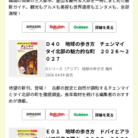
韓国の南東の三大都市、釜山＆慶州＆大邱を一冊にまとめた最
新ガイド。観光もグルメも美容も世界遺産もエンタメも、全部
満喫！
詳細を見る
Ｄ４０ 地球の歩き方 チェンマイ
タイ北部の魅力的な町 ２０２６～２
０２７
Dシリーズ（アジア） 地球の歩き方 海外
2026.04.09 発売
待望の新刊、登場！ 古都の歴史と自然が調和するチェンマイ
とタイ北部の町を徹底調査。長年取材を続ける編集者のおすす
めが満載。
詳細を見る
Ｅ０１ 地球の歩き方 ドバイとアラ