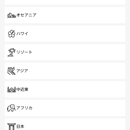
オセアニア
ハワイ
リゾート
アジア
中近東
アフリカ
日本