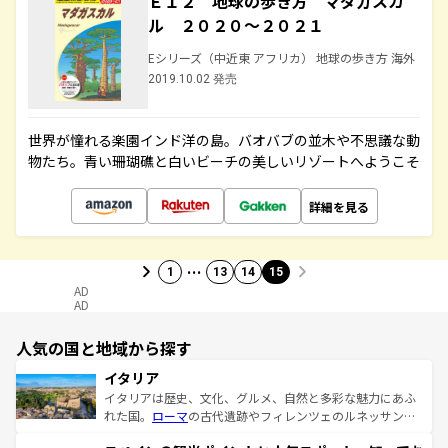
Ｅ１２ 地球の歩き方 マダガスカ
ル ２０２０～２０２１
Eシリーズ（中近東 アフリカ） 地球の歩き方 海外
2019.10.02 発売
世界が憧れる楽園インド洋の島。バオバブの並木や不思議な動
物たち。青い珊瑚礁と白いビーチの美しいリゾートへようこそ
詳細を見る
…
1
13
14
15
AD
AD
人気の国と地域から探す
イタリア
イタリアは歴史、文化、グルメ、自然と多彩な魅力にあふ
れた国。
ローマ
の古代遺跡やフィレンツェのルネッサンス
美術、ヴェネツィアの運河など、歴史あるスポットはもち