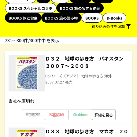
BOOKS スペシャルコラボ
BOOKS 旅の名言＆絶景
BOOKS 旅と健康
BOOKS 旅の読み物
BOOKS
D-Books
絞り込み条件を追加
281〜300件/300件中 を表示
Ｄ３２ 地球の歩き方 パキスタン
２００７～２００８
Dシリーズ（アジア） 地球の歩き方 海外
2007.07.27 発売
当社在庫切れ
詳細を見る
Ｄ３３ 地球の歩き方 マカオ ２０