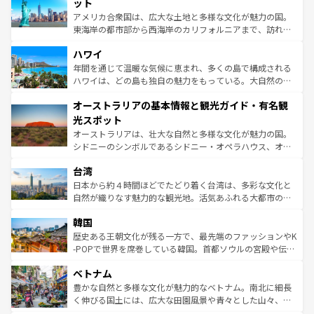
博物館もあり、アルプス観光だけでなく町歩きも満喫する
ット
ことができる。国民の所得が高いため物価も高いが、旅行
アメリカ合衆国は、広大な土地と多様な文化が魅力の国。
者向けの交通パス提供のサービスもあり、うまく活用すれ
東海岸の都市部から西海岸のカリフォルニアまで、訪れる
ば市内交通費無料で観光を楽しむこともできる。 なお、新
場所ごとに異なる風景と体験が待っている。ニューヨーク
着のスイス情報は
コンテンツ一覧
を参照してほしい。
ハワイ
のような巨大都市は、観光、ショッピング、エンターテイ
ンメントが詰まった刺激的なスポットだ。一方、アメリカ
年間を通じて温暖な気候に恵まれ、多くの島で構成される
西部には大自然が広がり、グランドキャニオンやイエロー
ハワイは、どの島も独自の魅力をもっている。大自然の神
ストーン国立公園といった絶景が堪能できる。さらに、南
秘を感じたいなら、火山が生み出した壮大な景観を誇るハ
オーストラリアの基本情報と観光ガイド・有名観
部のニューオーリンズでは、音楽と美食が融合した独特の
ワイ島は見逃せない。また、定番の観光地といえばオアフ
文化が魅力。旅行者はアメリカの各地域で異なる魅力を楽
島だが、静かな自然を求めるならマウイ島やカウアイ島が
光スポット
しみながら、その多様性と豊かな歴史を感じることができ
おすすめ。エメラルドグリーンに輝く海をはじめ、豊かな
オーストラリアは、壮大な自然と多様な文化が魅力の国。
るだろう。車でのロードトリップや列車の旅も、アメリカ
文化や歴史が息づいている。「アロハスピリット」と呼ば
シドニーのシンボルであるシドニー・オペラハウス、オー
ならではの贅沢な旅のスタイルだ。 なお、新着のアメリカ
れるおもてなしの心で訪れる人々を迎えてくれるハワイの
ストラリア東海岸北部に広がる大サンゴ礁地帯グレートバ
情報は
コンテンツ一覧
を参照してほしい。
人々、おいしいローカルフードやハワイアンミュージッ
台湾
リアリーフや大陸中央部にそびえるウルル（エアーズロッ
ク、伝統的なフラダンスなど、すべてがハワイの魅力を彩
ク）、タスマニアの美しい原生林やケアンズの熱帯雨林な
日本から約４時間ほどでたどり着く台湾は、多彩な文化と
っている。訪れるたびに新しい発見と感動が待っているハ
ど、見どころがたくさん。また、カフェやワイン、オージ
自然が織りなす魅力的な観光地。活気あふれる大都市の台
ワイを、存分に味わってほしい。 なお、新着のハワイ情報
ービーフなどの食文化も豊かで、美味しいものであふれて
北やノスタルジックな町並みが人気な九份（ジォウフェ
は
コンテンツ一覧
を参照してほしい。
韓国
いる。アクティビティも充実しており、サーフィンやダイ
ン）、静ひつな山岳地帯である台湾東部など、都市の喧騒
ビング、ハイキングなど、アウトドア好きにはたまらな
と山間の静けさが共存しており、訪れる人に新しい発見と
歴史ある王朝文化が残る一方で、最先端のファッションやK
い。オーストラリアの多彩な魅力を存分に味わいつくそ
驚きをもたらしてくれる。また、奥深い台湾の食文化も魅
-POPで世界を席巻している韓国。首都ソウルの宮殿や伝統
う。 なお、新着のオーストラリア情報は
コンテンツ一覧
を
力で、夜市などの屋台グルメから高級料理、ヘルシーで美
家屋が並ぶエリアでは韓国の歴史と文化に浸ることがで
参照してほしい。
ベトナム
容にもいいと評判のスイーツなど、バラエティ豊かな料理
き、地方に足を延ばせば四季折々の自然美を楽しむことが
が味わえる。 なお、新着の台湾情報は
コンテンツ一覧
を参
できる。そして、キムチや焼肉、絶品のストリートフード
豊かな自然と多様な文化が魅力的なベトナム。南北に細長
照してほしい。
まで、さまざまな韓国料理が待っている。夜には、韓国な
く伸びる国土には、広大な田園風景や青々とした山々、世
らではのナイトライフも堪能できる。あたたかいホスピタ
界遺産に登録された壮大な自然景観が点在し、都市部では