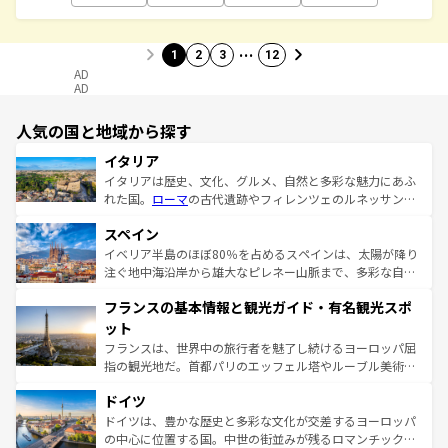
…
1
2
3
12
AD
AD
人気の国と地域から探す
イタリア
イタリアは歴史、文化、グルメ、自然と多彩な魅力にあふ
れた国。
ローマ
の古代遺跡やフィレンツェのルネッサンス
美術、ヴェネツィアの運河など、歴史あるスポットはもち
スペイン
ろん、トスカーナの美しい田園風景やアマルフィ海岸の絶
景など、自然景観も見逃せない。観光の合間には、本場の
イベリア半島のほぼ80％を占めるスペインは、太陽が降り
ピザやパスタなど、絶品のイタリア料理を堪能することも
注ぐ地中海沿岸から雄大なピレネー山脈まで、多彩な自然
できる。朝目覚めてから夜眠るまで、すべての瞬間を楽し
と文化が詰まったヨーロッパ屈指の旅行先だ。多様な地域
フランスの基本情報と観光ガイド・有名観光スポ
ませてくれるイタリアで、忘れられない旅をしてみよう！
文化が根付くこの国では、情熱的なフラメンコ、熱気あふ
なお、新着のイタリア情報は
コンテンツ一覧
を参照してほ
れる闘牛、そして美味しいタパスが生活の一部となってい
ット
しい。
る。首都マドリードの洗練された雰囲気や、バルセロナの
フランスは、世界中の旅行者を魅了し続けるヨーロッパ屈
アートに溢れた街角から、地方では古代ローマ遺跡や中世
指の観光地だ。首都パリのエッフェル塔やルーブル美術館
の城塞都市、穏やかなビーチリゾートまで多彩な表情を見
といった象徴的なスポットから、田舎町の古風な美しさま
せる。地方によって風土や気候が異なるスペインはその個
ドイツ
で、幅広い魅力が詰まっている。華麗な宮殿、歴史的な大
性で訪れる人を魅了する。 なお、新着のスペイン情報は
コ
聖堂、美しいビーチ、そして豊かな自然が、訪れる者を心
ドイツは、豊かな歴史と多彩な文化が交差するヨーロッパ
ンテンツ一覧
を参照してほしい。
から魅了する。また、フランスは美食の国としても知ら
の中心に位置する国。中世の街並みが残るロマンチック街