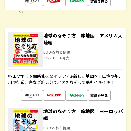
詳細を見る
AD
地球のなぞり方 旅地図 アメリカ大
陸編
BOOKS 旅と健康
2022.10.14 発売
各国の地形や関係性をなぞって学ぶ新しい地図本！国境や州、
川や街道、島など旅気分で地図をなぞって脳もイキイキ！
詳細を見る
地球のなぞり方 旅地図 ヨーロッパ
編
BOOKS 旅と健康