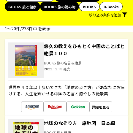
BOOKS 旅と健康
BOOKS 旅の読み物
BOOKS
D-Books
絞り込み条件を追加
1〜20件/238件中 を表示
悠久の教えをひもとく中国のことばと
絶景１００
BOOKS 旅の名言＆絶景
2022.12.15 発売
世界を４０年以上歩いてきた「地球の歩き方」があなたにお届
けする、人生を輝かせる中国の名言と癒やしの絶景集
詳細を見る
地球のなぞり方 旅地図 日本編
BOOKS 旅と健康