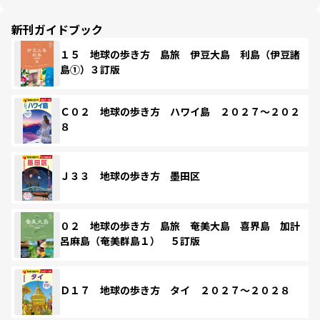
新刊ガイドブック
１５ 地球の歩き方 島旅 伊豆大島 利島（伊豆諸
島①）３訂版
Ｃ０２ 地球の歩き方 ハワイ島 ２０２７～２０２
８
Ｊ３３ 地球の歩き方 墨田区
０２ 地球の歩き方 島旅 奄美大島 喜界島 加計
呂麻島（奄美群島１） ５訂版
Ｄ１７ 地球の歩き方 タイ ２０２７～２０２８