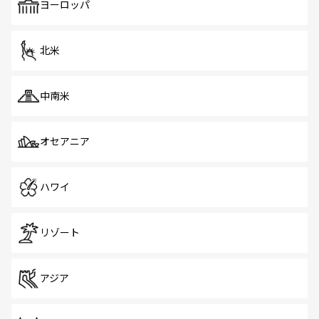
で、ホーカーズは地元の風情を楽しめる外せないスポット
ヨーロッパ
だ。訪れる人を飽きさせないシンガポールで、多様な魅力
を体感しよう。 なお、新着のシンガポール情報は
コンテン
ツ一覧
を参照してほしい。
北米
中南米
オセアニア
ハワイ
リゾート
アジア