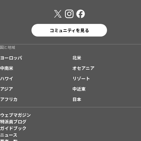
コミュニティを見る
国と地域
ヨーロッパ
北米
中南米
オセアニア
ハワイ
リゾート
アジア
中近東
アフリカ
日本
ウェブマガジン
特派員ブログ
ガイドブック
ニュース