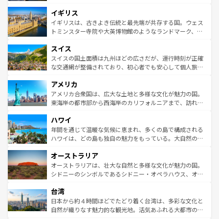
れ、フランス料理はユネスコ無形文化遺産にも登録されて
道から、未来を先取りするようなモダンな都市まで多様な
イギリス
いる。シャンパンの発祥地であるランス、プロヴァンスの
顔を持つこの国は、どこを歩いても飽きることがない。ベ
香り高いラベンダー畑など、多彩な楽しみ方が可能だ。さ
ルリンの文化的活気、バイエルン州のアルプスの絶景、そ
イギリスは、古きよき伝統と最先端が共存する国。ウェス
らに、パリ以外の地域にも魅力が溢れており、どの街角に
してライン川沿いのワイン畑といった風景は必見。ビール
トミンスター寺院や大英博物館のようなランドマーク、歴
も豊かな歴史と文化が息づいている。パリ以外の個性あふ
とソーセージを味わいながら地元の人と過ごす楽しい時間
史ある大学都市、美しい丘陵地帯や牧歌的な風景など、エ
れる地方に足を運ぶとそれぞれで全く異なる文化を体験で
スイス
は、お酒好きな人にはぜひ体験してほしい。 なお、新着の
リアごとに異なる魅力がある。また、優雅なアフタヌーン
きるだろう。 なお、新着のフランス情報は
コンテンツ一覧
ドイツ情報は
コンテンツ一覧
を参照してほしい。
ティー、ビール好きにはたまらない英国パブ、サッカー観
スイスの国土面積は九州ほどの広さだが、運行時刻が正確
を参照してほしい。
戦など、本場だからこそできる体験も豊富。イギリスを旅
な交通網が整備されており、初心者でも安心して個人旅行
して楽しみつくそう。 なお、新着のイギリス情報は
コンテ
を楽しめる。日本同様に時刻表どおりの旅が可能だ。中世
アメリカ
ンツ一覧
を参照してほしい。
の建物がそのまま残る町や、スイスならではのユニークな
博物館もあり、アルプス観光だけでなく町歩きも満喫する
アメリカ合衆国は、広大な土地と多様な文化が魅力の国。
ことができる。国民の所得が高いため物価も高いが、旅行
東海岸の都市部から西海岸のカリフォルニアまで、訪れる
者向けの交通パス提供のサービスもあり、うまく活用すれ
場所ごとに異なる風景と体験が待っている。ニューヨーク
ハワイ
ば市内交通費無料で観光を楽しむこともできる。 なお、新
のような巨大都市は、観光、ショッピング、エンターテイ
着のスイス情報は
コンテンツ一覧
を参照してほしい。
ンメントが詰まった刺激的なスポットだ。一方、アメリカ
年間を通じて温暖な気候に恵まれ、多くの島で構成される
西部には大自然が広がり、グランドキャニオンやイエロー
ハワイは、どの島も独自の魅力をもっている。大自然の神
ストーン国立公園といった絶景が堪能できる。さらに、南
秘を感じたいなら、火山が生み出した壮大な景観を誇るハ
オーストラリア
部のニューオーリンズでは、音楽と美食が融合した独特の
ワイ島は見逃せない。また、定番の観光地といえばオアフ
文化が魅力。旅行者はアメリカの各地域で異なる魅力を楽
島だが、静かな自然を求めるならマウイ島やカウアイ島が
オーストラリアは、壮大な自然と多様な文化が魅力の国。
しみながら、その多様性と豊かな歴史を感じることができ
おすすめ。エメラルドグリーンに輝く海をはじめ、豊かな
シドニーのシンボルであるシドニー・オペラハウス、オー
るだろう。車でのロードトリップや列車の旅も、アメリカ
文化や歴史が息づいている。「アロハスピリット」と呼ば
ストラリア東海岸北部に広がる大サンゴ礁地帯グレートバ
ならではの贅沢な旅のスタイルだ。 なお、新着のアメリカ
台湾
れるおもてなしの心で訪れる人々を迎えてくれるハワイの
リアリーフや大陸中央部にそびえるウルル（エアーズロッ
情報は
コンテンツ一覧
を参照してほしい。
人々、おいしいローカルフードやハワイアンミュージッ
ク）、タスマニアの美しい原生林やケアンズの熱帯雨林な
日本から約４時間ほどでたどり着く台湾は、多彩な文化と
ク、伝統的なフラダンスなど、すべてがハワイの魅力を彩
ど、見どころがたくさん。また、カフェやワイン、オージ
自然が織りなす魅力的な観光地。活気あふれる大都市の台
っている。訪れるたびに新しい発見と感動が待っているハ
ービーフなどの食文化も豊かで、美味しいものであふれて
北やノスタルジックな町並みが人気な九份（ジォウフェ