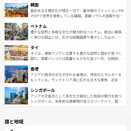
ワイを、存分に味わってほしい。 なお、新着のハワイ情報
韓国
いる。アクティビティも充実しており、サーフィンやダイ
ン）、静ひつな山岳地帯である台湾東部など、都市の喧騒
は
コンテンツ一覧
を参照してほしい。
ビング、ハイキングなど、アウトドア好きにはたまらな
と山間の静けさが共存しており、訪れる人に新しい発見と
歴史ある王朝文化が残る一方で、最先端のファッションやK
い。オーストラリアの多彩な魅力を存分に味わいつくそ
驚きをもたらしてくれる。また、奥深い台湾の食文化も魅
-POPで世界を席巻している韓国。首都ソウルの宮殿や伝統
う。 なお、新着のオーストラリア情報は
コンテンツ一覧
を
力で、夜市などの屋台グルメから高級料理、ヘルシーで美
家屋が並ぶエリアでは韓国の歴史と文化に浸ることがで
参照してほしい。
ベトナム
容にもいいと評判のスイーツなど、バラエティ豊かな料理
き、地方に足を延ばせば四季折々の自然美を楽しむことが
が味わえる。 なお、新着の台湾情報は
コンテンツ一覧
を参
できる。そして、キムチや焼肉、絶品のストリートフード
豊かな自然と多様な文化が魅力的なベトナム。南北に細長
照してほしい。
まで、さまざまな韓国料理が待っている。夜には、韓国な
く伸びる国土には、広大な田園風景や青々とした山々、世
らではのナイトライフも堪能できる。あたたかいホスピタ
界遺産に登録された壮大な自然景観が点在し、都市部では
タイ
リティに包まれながら、韓国の多彩な魅力を心ゆくまで味
急速な発展と共に伝統が息づく。ハノイの古い町並みやホ
わってみてほしい。 なお、新着の韓国情報は
コンテンツ一
ーチミン市のフランス統治時代の建物も、独特の雰囲気を
タイは、東南アジアに位置する豊かな自然と歴史が息づく
覧
を参照してほしい。
醸し出している。また、バラエティの豊かさとおいしさで
国だ。首都バンコクは高層ビルが立ち並ぶ一方、伝統的な
世界中の食通を魅了してやまないベトナム料理も魅力のひ
寺院や市場がいたるところに点在し、古きよき文化と現代
香港
とつ。フォーやバインミー、ベトナムコーヒーなどは、ぜ
の活気が交差している。北部ではチェンマイなどの山岳地
ひ現地で味わいたい。どの地域を訪れてもあたたかい人々
帯で自然と触れ合い、南部ではプーケットやクラビの美し
アジアと西洋の文化が交わる香港は、特有のエネルギーを
が旅行者を迎えてくれるので、きっと忘れられない旅にな
いビーチでリゾート気分を楽しむことができる。タイ料理
もっている。ヴィクトリア湾に広がる壮大な景色、近未来
るはずだ。 なお、新着のベトナム情報は
コンテンツ一覧
を
は世界的に有名で、屋台から高級レストランまで味覚を刺
的なアートスポット、そして歴史と現代が融合した町並
参照してほしい。
シンガポール
激する。気候は一年中温暖で、どの季節にも異なる楽しみ
み、どこを訪れても感動するはず。観光スポットが密集し
が待っている。親しみやすいタイの人々、仏教を中心とし
ており、効率よく見どころを回れるのも魅力。息をのむよ
アジアの交差点として多文化が融合した独自の魅力を放つ
た文化、そして多様な観光資源が、訪れる旅人を魅了し続
うな絶景から文化的な体験まで、香港を存分に楽しみ尽く
シンガポール。未来的な建築物が並ぶマリーナベイ、歴史
ける。 なお、新着のタイ情報は
コンテンツ一覧
を参照して
そう。 なお、新着の香港情報は
コンテンツ一覧
を参照して
と伝統を感じられるエスニックタウン、多数の緑豊かな公
ほしい。
ほしい。
園や自然保護区など、自然が調和した近代的な景観と文化
の多様性あふれるカラフルな町は、どこを歩いても新しい
国と地域
発見がある。さらに、治安のよさや充実した公共交通機関
も、旅行者にとっては魅力的なポイント。グルメも豊富