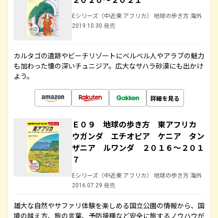
Eシリーズ（中近東 アフリカ） 地球の歩き方 海外
2019.10.30 発売
カルタゴの遺跡やビーチリゾートにベルベル人やアラブの魅力
も加わった懐の深いチュニジア。広大なサハラ砂漠にも出かけ
よう。
詳細を見る
Ｅ０９ 地球の歩き方 東アフリカ
ウガンダ エチオピア ケニア タン
ザニア ルワンダ ２０１６～２０１
７
Eシリーズ（中近東 アフリカ） 地球の歩き方 海外
2016.07.29 発売
雄大な自然やサファリ体験を楽しめる国立公園の情報から、国
境の越え方、旅の言葉、予防接種など安全に旅するノウハウが