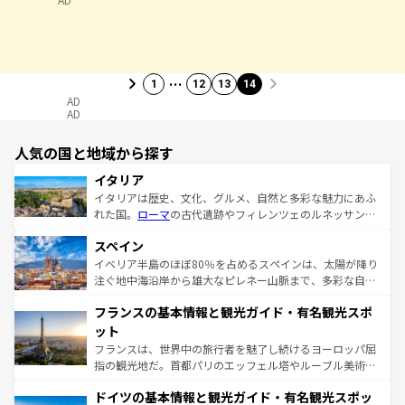
…
1
12
13
14
AD
AD
人気の国と地域から探す
イタリア
イタリアは歴史、文化、グルメ、自然と多彩な魅力にあふ
れた国。
ローマ
の古代遺跡やフィレンツェのルネッサンス
美術、ヴェネツィアの運河など、歴史あるスポットはもち
スペイン
ろん、トスカーナの美しい田園風景やアマルフィ海岸の絶
景など、自然景観も見逃せない。観光の合間には、本場の
イベリア半島のほぼ80％を占めるスペインは、太陽が降り
ピザやパスタなど、絶品のイタリア料理を堪能することも
注ぐ地中海沿岸から雄大なピレネー山脈まで、多彩な自然
できる。朝目覚めてから夜眠るまで、すべての瞬間を楽し
と文化が詰まったヨーロッパ屈指の旅行先だ。多様な地域
フランスの基本情報と観光ガイド・有名観光スポ
ませてくれるイタリアで、忘れられない旅をしてみよう！
文化が根付くこの国では、情熱的なフラメンコ、熱気あふ
なお、新着のイタリア情報は
コンテンツ一覧
を参照してほ
れる闘牛、そして美味しいタパスが生活の一部となってい
ット
しい。
る。首都マドリードの洗練された雰囲気や、バルセロナの
フランスは、世界中の旅行者を魅了し続けるヨーロッパ屈
アートに溢れた街角から、地方では古代ローマ遺跡や中世
指の観光地だ。首都パリのエッフェル塔やルーブル美術館
の城塞都市、穏やかなビーチリゾートまで多彩な表情を見
といった象徴的なスポットから、田舎町の古風な美しさま
せる。地方によって風土や気候が異なるスペインはその個
ドイツの基本情報と観光ガイド・有名観光スポッ
で、幅広い魅力が詰まっている。華麗な宮殿、歴史的な大