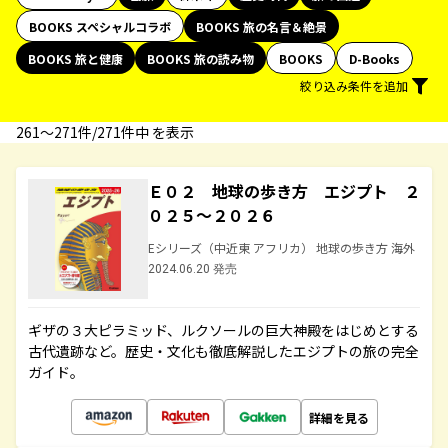
BOOKS スペシャルコラボ
BOOKS 旅の名言＆絶景
BOOKS 旅と健康
BOOKS 旅の読み物
BOOKS
D-Books
絞り込み条件を追加
261〜271件/271件中 を表示
Ｅ０２ 地球の歩き方 エジプト ２
０２５～２０２６
Eシリーズ（中近東 アフリカ） 地球の歩き方 海外
2024.06.20 発売
ギザの３大ピラミッド、ルクソールの巨大神殿をはじめとする
古代遺跡など。歴史・文化も徹底解説したエジプトの旅の完全
ガイド。
詳細を見る