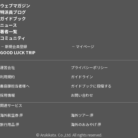
ウェブマガジン
特派員ブログ
ガイドブック
ニュース
著者一覧
コミュニティ
新規会員登録
マイページ
GOOD LUCK TRIP
運営会社
プライバシーポリシー
利用規約
ガイドライン
書店御担当者様へ
ガイドブックに投稿する
採用情報
お問い合わせ
関連サービス
海外航空券
海外ツアー
旅行用品
海外のおみやげ
© Arukikata. Co.,Ltd. All rights reserved.