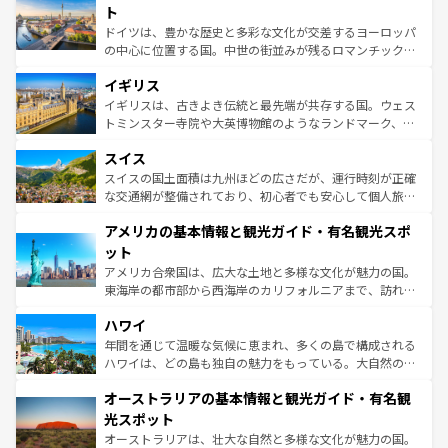
性で訪れる人を魅了する。 なお、新着のスペイン情報は
コ
聖堂、美しいビーチ、そして豊かな自然が、訪れる者を心
ト
ンテンツ一覧
を参照してほしい。
から魅了する。また、フランスは美食の国としても知ら
ドイツは、豊かな歴史と多彩な文化が交差するヨーロッパ
れ、フランス料理はユネスコ無形文化遺産にも登録されて
の中心に位置する国。中世の街並みが残るロマンチック街
いる。シャンパンの発祥地であるランス、プロヴァンスの
道から、未来を先取りするようなモダンな都市まで多様な
香り高いラベンダー畑など、多彩な楽しみ方が可能だ。さ
イギリス
顔を持つこの国は、どこを歩いても飽きることがない。ベ
らに、パリ以外の地域にも魅力が溢れており、どの街角に
ルリンの文化的活気、バイエルン州のアルプスの絶景、そ
イギリスは、古きよき伝統と最先端が共存する国。ウェス
も豊かな歴史と文化が息づいている。パリ以外の個性あふ
してライン川沿いのワイン畑といった風景は必見。ビール
トミンスター寺院や大英博物館のようなランドマーク、歴
れる地方に足を運ぶとそれぞれで全く異なる文化を体験で
とソーセージを味わいながら地元の人と過ごす楽しい時間
史ある大学都市、美しい丘陵地帯や牧歌的な風景など、エ
きるだろう。 なお、新着のフランス情報は
コンテンツ一覧
スイス
は、お酒好きな人にはぜひ体験してほしい。 なお、新着の
リアごとに異なる魅力がある。また、優雅なアフタヌーン
を参照してほしい。
ドイツ情報は
コンテンツ一覧
を参照してほしい。
ティー、ビール好きにはたまらない英国パブ、サッカー観
スイスの国土面積は九州ほどの広さだが、運行時刻が正確
戦など、本場だからこそできる体験も豊富。イギリスを旅
な交通網が整備されており、初心者でも安心して個人旅行
して楽しみつくそう。 なお、新着のイギリス情報は
コンテ
を楽しめる。日本同様に時刻表どおりの旅が可能だ。中世
アメリカの基本情報と観光ガイド・有名観光スポ
ンツ一覧
を参照してほしい。
の建物がそのまま残る町や、スイスならではのユニークな
博物館もあり、アルプス観光だけでなく町歩きも満喫する
ット
ことができる。国民の所得が高いため物価も高いが、旅行
アメリカ合衆国は、広大な土地と多様な文化が魅力の国。
者向けの交通パス提供のサービスもあり、うまく活用すれ
東海岸の都市部から西海岸のカリフォルニアまで、訪れる
ば市内交通費無料で観光を楽しむこともできる。 なお、新
場所ごとに異なる風景と体験が待っている。ニューヨーク
着のスイス情報は
コンテンツ一覧
を参照してほしい。
ハワイ
のような巨大都市は、観光、ショッピング、エンターテイ
ンメントが詰まった刺激的なスポットだ。一方、アメリカ
年間を通じて温暖な気候に恵まれ、多くの島で構成される
西部には大自然が広がり、グランドキャニオンやイエロー
ハワイは、どの島も独自の魅力をもっている。大自然の神
ストーン国立公園といった絶景が堪能できる。さらに、南
秘を感じたいなら、火山が生み出した壮大な景観を誇るハ
オーストラリアの基本情報と観光ガイド・有名観
部のニューオーリンズでは、音楽と美食が融合した独特の
ワイ島は見逃せない。また、定番の観光地といえばオアフ
文化が魅力。旅行者はアメリカの各地域で異なる魅力を楽
島だが、静かな自然を求めるならマウイ島やカウアイ島が
光スポット
しみながら、その多様性と豊かな歴史を感じることができ
おすすめ。エメラルドグリーンに輝く海をはじめ、豊かな
オーストラリアは、壮大な自然と多様な文化が魅力の国。