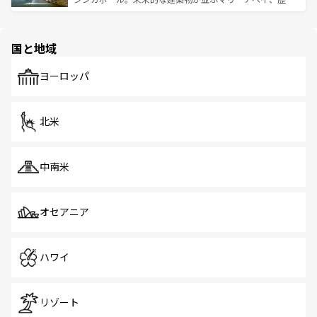
ける。 なお、新着のタイ情報は
コンテンツ一覧
を参照して
そう。 なお、新着の香港情報は
コンテンツ一覧
を参照して
と伝統を感じられるエスニックタウン、多数の緑豊かな公
ほしい。
ほしい。
園や自然保護区など、自然が調和した近代的な景観と文化
の多様性あふれるカラフルな町は、どこを歩いても新しい
国と地域
発見がある。さらに、治安のよさや充実した公共交通機関
も、旅行者にとっては魅力的なポイント。グルメも豊富
で、ホーカーズは地元の風情を楽しめる外せないスポット
ヨーロッパ
だ。訪れる人を飽きさせないシンガポールで、多様な魅力
を体感しよう。 なお、新着のシンガポール情報は
コンテン
ツ一覧
を参照してほしい。
北米
中南米
オセアニア
ハワイ
リゾート