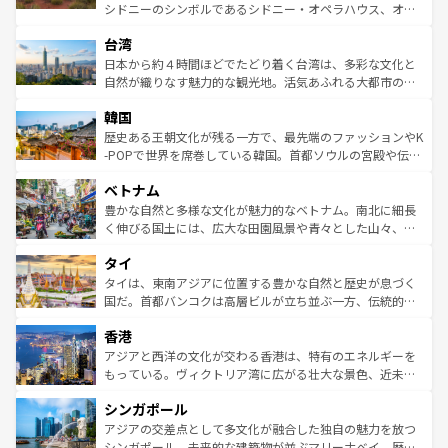
るだろう。車でのロードトリップや列車の旅も、アメリカ
文化や歴史が息づいている。「アロハスピリット」と呼ば
シドニーのシンボルであるシドニー・オペラハウス、オー
ならではの贅沢な旅のスタイルだ。 なお、新着のアメリカ
れるおもてなしの心で訪れる人々を迎えてくれるハワイの
ストラリア東海岸北部に広がる大サンゴ礁地帯グレートバ
情報は
コンテンツ一覧
を参照してほしい。
人々、おいしいローカルフードやハワイアンミュージッ
台湾
リアリーフや大陸中央部にそびえるウルル（エアーズロッ
ク、伝統的なフラダンスなど、すべてがハワイの魅力を彩
ク）、タスマニアの美しい原生林やケアンズの熱帯雨林な
日本から約４時間ほどでたどり着く台湾は、多彩な文化と
っている。訪れるたびに新しい発見と感動が待っているハ
ど、見どころがたくさん。また、カフェやワイン、オージ
自然が織りなす魅力的な観光地。活気あふれる大都市の台
ワイを、存分に味わってほしい。 なお、新着のハワイ情報
ービーフなどの食文化も豊かで、美味しいものであふれて
北やノスタルジックな町並みが人気な九份（ジォウフェ
は
コンテンツ一覧
を参照してほしい。
韓国
いる。アクティビティも充実しており、サーフィンやダイ
ン）、静ひつな山岳地帯である台湾東部など、都市の喧騒
ビング、ハイキングなど、アウトドア好きにはたまらな
と山間の静けさが共存しており、訪れる人に新しい発見と
歴史ある王朝文化が残る一方で、最先端のファッションやK
い。オーストラリアの多彩な魅力を存分に味わいつくそ
驚きをもたらしてくれる。また、奥深い台湾の食文化も魅
-POPで世界を席巻している韓国。首都ソウルの宮殿や伝統
う。 なお、新着のオーストラリア情報は
コンテンツ一覧
を
力で、夜市などの屋台グルメから高級料理、ヘルシーで美
家屋が並ぶエリアでは韓国の歴史と文化に浸ることがで
参照してほしい。
ベトナム
容にもいいと評判のスイーツなど、バラエティ豊かな料理
き、地方に足を延ばせば四季折々の自然美を楽しむことが
が味わえる。 なお、新着の台湾情報は
コンテンツ一覧
を参
できる。そして、キムチや焼肉、絶品のストリートフード
豊かな自然と多様な文化が魅力的なベトナム。南北に細長
照してほしい。
まで、さまざまな韓国料理が待っている。夜には、韓国な
く伸びる国土には、広大な田園風景や青々とした山々、世
らではのナイトライフも堪能できる。あたたかいホスピタ
界遺産に登録された壮大な自然景観が点在し、都市部では
タイ
リティに包まれながら、韓国の多彩な魅力を心ゆくまで味
急速な発展と共に伝統が息づく。ハノイの古い町並みやホ
わってみてほしい。 なお、新着の韓国情報は
コンテンツ一
ーチミン市のフランス統治時代の建物も、独特の雰囲気を
タイは、東南アジアに位置する豊かな自然と歴史が息づく
覧
を参照してほしい。
醸し出している。また、バラエティの豊かさとおいしさで
国だ。首都バンコクは高層ビルが立ち並ぶ一方、伝統的な
世界中の食通を魅了してやまないベトナム料理も魅力のひ
寺院や市場がいたるところに点在し、古きよき文化と現代
香港
とつ。フォーやバインミー、ベトナムコーヒーなどは、ぜ
の活気が交差している。北部ではチェンマイなどの山岳地
ひ現地で味わいたい。どの地域を訪れてもあたたかい人々
帯で自然と触れ合い、南部ではプーケットやクラビの美し
アジアと西洋の文化が交わる香港は、特有のエネルギーを
が旅行者を迎えてくれるので、きっと忘れられない旅にな
いビーチでリゾート気分を楽しむことができる。タイ料理
もっている。ヴィクトリア湾に広がる壮大な景色、近未来
るはずだ。 なお、新着のベトナム情報は
コンテンツ一覧
を
は世界的に有名で、屋台から高級レストランまで味覚を刺
的なアートスポット、そして歴史と現代が融合した町並
参照してほしい。
シンガポール
激する。気候は一年中温暖で、どの季節にも異なる楽しみ
み、どこを訪れても感動するはず。観光スポットが密集し
が待っている。親しみやすいタイの人々、仏教を中心とし
ており、効率よく見どころを回れるのも魅力。息をのむよ
アジアの交差点として多文化が融合した独自の魅力を放つ
た文化、そして多様な観光資源が、訪れる旅人を魅了し続
うな絶景から文化的な体験まで、香港を存分に楽しみ尽く
シンガポール。未来的な建築物が並ぶマリーナベイ、歴史