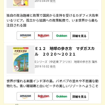
2010.04.09 発売
独自の政治路線と政策で国民から支持を受けるカダフィ大佐率
いるリビア。孤立から協調への政策転換で、いま世界から最も
注目される国
詳細を見る
Ｅ１２ 地球の歩き方 マダガスカ
ル ２０２０～２０２１
Eシリーズ（中近東 アフリカ） 地球の歩き方 海外
2019.10.02 発売
世界が憧れる楽園インド洋の島。バオバブの並木や不思議な動
物たち。青い珊瑚礁と白いビーチの美しいリゾートへようこそ
詳細を見る
AD