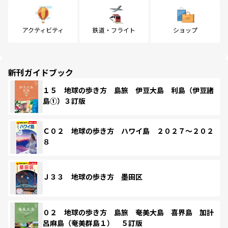
アクティビティ
鉄道・フライト
ショップ
新刊ガイドブック
１５ 地球の歩き方 島旅 伊豆大島 利島（伊豆諸
島①）３訂版
Ｃ０２ 地球の歩き方 ハワイ島 ２０２７～２０２
８
Ｊ３３ 地球の歩き方 墨田区
０２ 地球の歩き方 島旅 奄美大島 喜界島 加計
呂麻島（奄美群島１） ５訂版