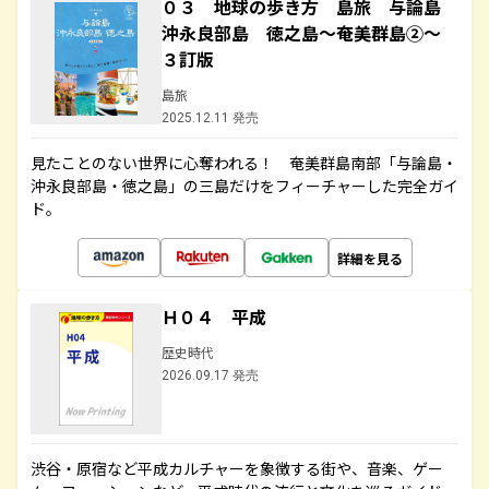
０３ 地球の歩き方 島旅 与論島
沖永良部島 徳之島～奄美群島②～
３訂版
島旅
2025.12.11 発売
見たことのない世界に心奪われる！ 奄美群島南部「与論島・
沖永良部島・徳之島」の三島だけをフィーチャーした完全ガイ
ド。
詳細を見る
Ｈ０４ 平成
歴史時代
2026.09.17 発売
渋谷・原宿など平成カルチャーを象徴する街や、音楽、ゲー