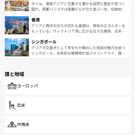
わってみてほしい。 なお、新着の韓国情報は
コンテンツ一
ーチミン市のフランス統治時代の建物も、独特の雰囲気を
タイは、東南アジアに位置する豊かな自然と歴史が息づく
覧
を参照してほしい。
醸し出している。また、バラエティの豊かさとおいしさで
国だ。首都バンコクは高層ビルが立ち並ぶ一方、伝統的な
世界中の食通を魅了してやまないベトナム料理も魅力のひ
寺院や市場がいたるところに点在し、古きよき文化と現代
香港
とつ。フォーやバインミー、ベトナムコーヒーなどは、ぜ
の活気が交差している。北部ではチェンマイなどの山岳地
ひ現地で味わいたい。どの地域を訪れてもあたたかい人々
帯で自然と触れ合い、南部ではプーケットやクラビの美し
アジアと西洋の文化が交わる香港は、特有のエネルギーを
が旅行者を迎えてくれるので、きっと忘れられない旅にな
いビーチでリゾート気分を楽しむことができる。タイ料理
もっている。ヴィクトリア湾に広がる壮大な景色、近未来
るはずだ。 なお、新着のベトナム情報は
コンテンツ一覧
を
は世界的に有名で、屋台から高級レストランまで味覚を刺
的なアートスポット、そして歴史と現代が融合した町並
参照してほしい。
シンガポール
激する。気候は一年中温暖で、どの季節にも異なる楽しみ
み、どこを訪れても感動するはず。観光スポットが密集し
が待っている。親しみやすいタイの人々、仏教を中心とし
ており、効率よく見どころを回れるのも魅力。息をのむよ
アジアの交差点として多文化が融合した独自の魅力を放つ
た文化、そして多様な観光資源が、訪れる旅人を魅了し続
うな絶景から文化的な体験まで、香港を存分に楽しみ尽く
シンガポール。未来的な建築物が並ぶマリーナベイ、歴史
ける。 なお、新着のタイ情報は
コンテンツ一覧
を参照して
そう。 なお、新着の香港情報は
コンテンツ一覧
を参照して
と伝統を感じられるエスニックタウン、多数の緑豊かな公
ほしい。
ほしい。
園や自然保護区など、自然が調和した近代的な景観と文化
の多様性あふれるカラフルな町は、どこを歩いても新しい
国と地域
発見がある。さらに、治安のよさや充実した公共交通機関
も、旅行者にとっては魅力的なポイント。グルメも豊富
で、ホーカーズは地元の風情を楽しめる外せないスポット
ヨーロッパ
だ。訪れる人を飽きさせないシンガポールで、多様な魅力
を体感しよう。 なお、新着のシンガポール情報は
コンテン
ツ一覧
を参照してほしい。
北米
中南米