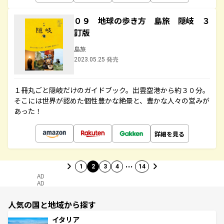
０９ 地球の歩き方 島旅 隠岐 ３
訂版
島旅
2023.05.25 発売
１冊丸ごと隠岐だけのガイドブック。出雲空港から約３０分。
そこには世界が認めた個性豊かな絶景と、豊かな人々の営みが
あった！
詳細を見る
…
1
2
3
4
14
AD
AD
人気の国と地域から探す
イタリア