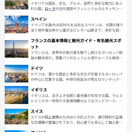
イタリアは歴史、文化、グルメ、自然と多彩な魅力にあふ
れた国。
ローマ
の古代遺跡やフィレンツェのルネッサンス
美術、ヴェネツィアの運河など、歴史あるスポットはもち
スペイン
ろん、トスカーナの美しい田園風景やアマルフィ海岸の絶
景など、自然景観も見逃せない。観光の合間には、本場の
イベリア半島のほぼ80％を占めるスペインは、太陽が降り
ピザやパスタなど、絶品のイタリア料理を堪能することも
注ぐ地中海沿岸から雄大なピレネー山脈まで、多彩な自然
できる。朝目覚めてから夜眠るまで、すべての瞬間を楽し
と文化が詰まったヨーロッパ屈指の旅行先だ。多様な地域
フランスの基本情報と観光ガイド・有名観光スポ
ませてくれるイタリアで、忘れられない旅をしてみよう！
文化が根付くこの国では、情熱的なフラメンコ、熱気あふ
なお、新着のイタリア情報は
コンテンツ一覧
を参照してほ
れる闘牛、そして美味しいタパスが生活の一部となってい
ット
しい。
る。首都マドリードの洗練された雰囲気や、バルセロナの
フランスは、世界中の旅行者を魅了し続けるヨーロッパ屈
アートに溢れた街角から、地方では古代ローマ遺跡や中世
指の観光地だ。首都パリのエッフェル塔やルーブル美術館
の城塞都市、穏やかなビーチリゾートまで多彩な表情を見
といった象徴的なスポットから、田舎町の古風な美しさま
せる。地方によって風土や気候が異なるスペインはその個
ドイツ
で、幅広い魅力が詰まっている。華麗な宮殿、歴史的な大
性で訪れる人を魅了する。 なお、新着のスペイン情報は
コ
聖堂、美しいビーチ、そして豊かな自然が、訪れる者を心
ドイツは、豊かな歴史と多彩な文化が交差するヨーロッパ
ンテンツ一覧
を参照してほしい。
から魅了する。また、フランスは美食の国としても知ら
の中心に位置する国。中世の街並みが残るロマンチック街
れ、フランス料理はユネスコ無形文化遺産にも登録されて
道から、未来を先取りするようなモダンな都市まで多様な
イギリス
いる。シャンパンの発祥地であるランス、プロヴァンスの
顔を持つこの国は、どこを歩いても飽きることがない。ベ
香り高いラベンダー畑など、多彩な楽しみ方が可能だ。さ
ルリンの文化的活気、バイエルン州のアルプスの絶景、そ
イギリスは、古きよき伝統と最先端が共存する国。ウェス
らに、パリ以外の地域にも魅力が溢れており、どの街角に
してライン川沿いのワイン畑といった風景は必見。ビール
トミンスター寺院や大英博物館のようなランドマーク、歴
も豊かな歴史と文化が息づいている。パリ以外の個性あふ
とソーセージを味わいながら地元の人と過ごす楽しい時間
史ある大学都市、美しい丘陵地帯や牧歌的な風景など、エ
れる地方に足を運ぶとそれぞれで全く異なる文化を体験で
スイス
は、お酒好きな人にはぜひ体験してほしい。 なお、新着の
リアごとに異なる魅力がある。また、優雅なアフタヌーン
きるだろう。 なお、新着のフランス情報は
コンテンツ一覧
ドイツ情報は
コンテンツ一覧
を参照してほしい。
ティー、ビール好きにはたまらない英国パブ、サッカー観
スイスの国土面積は九州ほどの広さだが、運行時刻が正確
を参照してほしい。
戦など、本場だからこそできる体験も豊富。イギリスを旅
な交通網が整備されており、初心者でも安心して個人旅行
して楽しみつくそう。 なお、新着のイギリス情報は
コンテ
を楽しめる。日本同様に時刻表どおりの旅が可能だ。中世