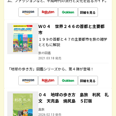
ム、ファッションなど、平成時代の流行と文化を巡るガイド。
詳細を見る
Ｗ０４ 世界２４６の首都と主要都
市
１９９の首都と４７の主要都市を旅の雑学
とともに解説
旅の図鑑
2021.03.18 発売
「地球の歩き方」図鑑シリーズから、第４弾が登場！
詳細を見る
０４ 地球の歩き方 島旅 利尻 礼
文 天売島 焼尻島 ５訂版
島旅
2026.02.13 発売