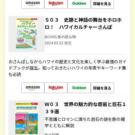
詳細を見る
Ｓ０３ 史跡と神話の舞台をホロホ
ロ！ ハワイカルチャーさんぽ
BOOKS 旅の読み物
2024.03.22 発売
おさんぽしながらハワイの歴史と文化を楽しく学ぶ最強のガイ
ドブックが誕生。知っておきたいハワイの年表やキーワード集
も必読
詳細を見る
Ｗ０３ 世界の魅力的な奇岩と巨石１
３９選
不思議とロマンに満ちた岩石の謎を旅の雑
学とともに解説
旅の図鑑