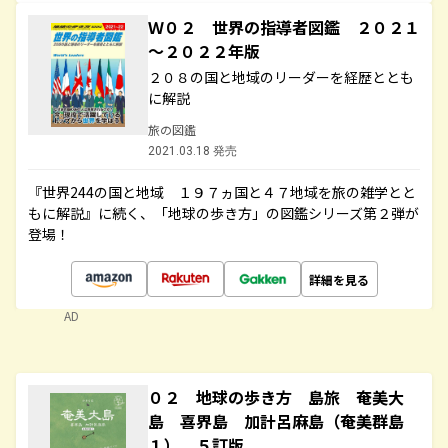
Ｗ０２ 世界の指導者図鑑 ２０２１
～２０２２年版
２０８の国と地域のリーダーを経歴ととも
に解説
旅の図鑑
2021.03.18 発売
『世界244の国と地域 １９７ヵ国と４７地域を旅の雑学とと
もに解説』に続く、「地球の歩き方」の図鑑シリーズ第２弾が
登場！
詳細を見る
AD
０２ 地球の歩き方 島旅 奄美大
島 喜界島 加計呂麻島（奄美群島
１） ５訂版