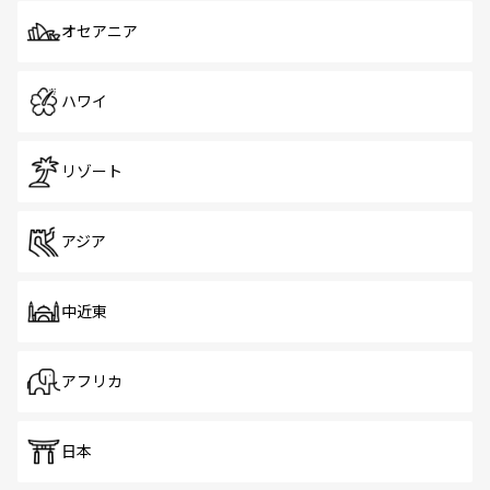
オセアニア
ハワイ
リゾート
アジア
中近東
アフリカ
日本