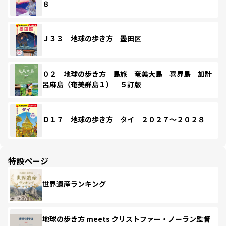
８
Ｊ３３ 地球の歩き方 墨田区
０２ 地球の歩き方 島旅 奄美大島 喜界島 加計
呂麻島（奄美群島１） ５訂版
Ｄ１７ 地球の歩き方 タイ ２０２７～２０２８
特設ページ
世界遺産ランキング
地球の歩き方 meets クリストファー・ノーラン監督