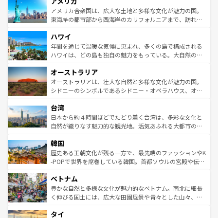
アメリカ
ンツ一覧
を参照してほしい。
の建物がそのまま残る町や、スイスならではのユニークな
博物館もあり、アルプス観光だけでなく町歩きも満喫する
アメリカ合衆国は、広大な土地と多様な文化が魅力の国。
ことができる。国民の所得が高いため物価も高いが、旅行
東海岸の都市部から西海岸のカリフォルニアまで、訪れる
者向けの交通パス提供のサービスもあり、うまく活用すれ
場所ごとに異なる風景と体験が待っている。ニューヨーク
ハワイ
ば市内交通費無料で観光を楽しむこともできる。 なお、新
のような巨大都市は、観光、ショッピング、エンターテイ
着のスイス情報は
コンテンツ一覧
を参照してほしい。
ンメントが詰まった刺激的なスポットだ。一方、アメリカ
年間を通じて温暖な気候に恵まれ、多くの島で構成される
西部には大自然が広がり、グランドキャニオンやイエロー
ハワイは、どの島も独自の魅力をもっている。大自然の神
ストーン国立公園といった絶景が堪能できる。さらに、南
秘を感じたいなら、火山が生み出した壮大な景観を誇るハ
オーストラリア
部のニューオーリンズでは、音楽と美食が融合した独特の
ワイ島は見逃せない。また、定番の観光地といえばオアフ
文化が魅力。旅行者はアメリカの各地域で異なる魅力を楽
島だが、静かな自然を求めるならマウイ島やカウアイ島が
オーストラリアは、壮大な自然と多様な文化が魅力の国。
しみながら、その多様性と豊かな歴史を感じることができ
おすすめ。エメラルドグリーンに輝く海をはじめ、豊かな
シドニーのシンボルであるシドニー・オペラハウス、オー
るだろう。車でのロードトリップや列車の旅も、アメリカ
文化や歴史が息づいている。「アロハスピリット」と呼ば
ストラリア東海岸北部に広がる大サンゴ礁地帯グレートバ
ならではの贅沢な旅のスタイルだ。 なお、新着のアメリカ
台湾
れるおもてなしの心で訪れる人々を迎えてくれるハワイの
リアリーフや大陸中央部にそびえるウルル（エアーズロッ
情報は
コンテンツ一覧
を参照してほしい。
人々、おいしいローカルフードやハワイアンミュージッ
ク）、タスマニアの美しい原生林やケアンズの熱帯雨林な
日本から約４時間ほどでたどり着く台湾は、多彩な文化と
ク、伝統的なフラダンスなど、すべてがハワイの魅力を彩
ど、見どころがたくさん。また、カフェやワイン、オージ
自然が織りなす魅力的な観光地。活気あふれる大都市の台
っている。訪れるたびに新しい発見と感動が待っているハ
ービーフなどの食文化も豊かで、美味しいものであふれて
北やノスタルジックな町並みが人気な九份（ジォウフェ
ワイを、存分に味わってほしい。 なお、新着のハワイ情報
韓国
いる。アクティビティも充実しており、サーフィンやダイ
ン）、静ひつな山岳地帯である台湾東部など、都市の喧騒
は
コンテンツ一覧
を参照してほしい。
ビング、ハイキングなど、アウトドア好きにはたまらな
と山間の静けさが共存しており、訪れる人に新しい発見と
歴史ある王朝文化が残る一方で、最先端のファッションやK
い。オーストラリアの多彩な魅力を存分に味わいつくそ
驚きをもたらしてくれる。また、奥深い台湾の食文化も魅
-POPで世界を席巻している韓国。首都ソウルの宮殿や伝統
う。 なお、新着のオーストラリア情報は
コンテンツ一覧
を
力で、夜市などの屋台グルメから高級料理、ヘルシーで美
家屋が並ぶエリアでは韓国の歴史と文化に浸ることがで
参照してほしい。
ベトナム
容にもいいと評判のスイーツなど、バラエティ豊かな料理
き、地方に足を延ばせば四季折々の自然美を楽しむことが
が味わえる。 なお、新着の台湾情報は
コンテンツ一覧
を参
できる。そして、キムチや焼肉、絶品のストリートフード
豊かな自然と多様な文化が魅力的なベトナム。南北に細長
照してほしい。
まで、さまざまな韓国料理が待っている。夜には、韓国な
く伸びる国土には、広大な田園風景や青々とした山々、世
らではのナイトライフも堪能できる。あたたかいホスピタ
界遺産に登録された壮大な自然景観が点在し、都市部では
タイ
リティに包まれながら、韓国の多彩な魅力を心ゆくまで味
急速な発展と共に伝統が息づく。ハノイの古い町並みやホ