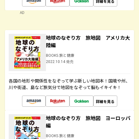
詳細を見る
AD
地球のなぞり方 旅地図 アメリカ大
陸編
BOOKS 旅と健康
2022.10.14 発売
各国の地形や関係性をなぞって学ぶ新しい地図本！国境や州、
川や街道、島など旅気分で地図をなぞって脳もイキイキ！
詳細を見る
地球のなぞり方 旅地図 ヨーロッパ
編
BOOKS 旅と健康