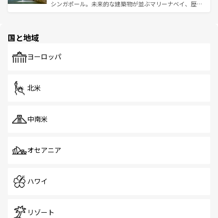
ける。 なお、新着のタイ情報は
コンテンツ一覧
を参照して
そう。 なお、新着の香港情報は
コンテンツ一覧
を参照して
シンガポール。未来的な建築物が並ぶマリーナベイ、歴史
ほしい。
ほしい。
と伝統を感じられるエスニックタウン、多数の緑豊かな公
園や自然保護区など、自然が調和した近代的な景観と文化
の多様性あふれるカラフルな町は、どこを歩いても新しい
国と地域
発見がある。さらに、治安のよさや充実した公共交通機関
も、旅行者にとっては魅力的なポイント。グルメも豊富
で、ホーカーズは地元の風情を楽しめる外せないスポット
ヨーロッパ
だ。訪れる人を飽きさせないシンガポールで、多様な魅力
を体感しよう。 なお、新着のシンガポール情報は
コンテン
ツ一覧
を参照してほしい。
北米
中南米
オセアニア
ハワイ
リゾート