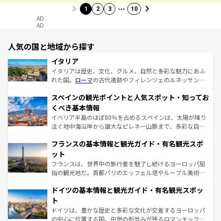
…
1
2
3
10
AD
AD
人気の国と地域から探す
イタリア
イタリアは歴史、文化、グルメ、自然と多彩な魅力にあふ
れた国。
ローマ
の古代遺跡やフィレンツェのルネッサンス
美術、ヴェネツィアの運河など、歴史あるスポットはもち
スペインの観光ポイントと人気スポット・知ってお
ろん、トスカーナの美しい田園風景やアマルフィ海岸の絶
景など、自然景観も見逃せない。観光の合間には、本場の
くべき基本情報
ピザやパスタなど、絶品のイタリア料理を堪能することも
イベリア半島のほぼ80％を占めるスペインは、太陽が降り
できる。朝目覚めてから夜眠るまで、すべての瞬間を楽し
注ぐ地中海沿岸から雄大なピレネー山脈まで、多彩な自然
ませてくれるイタリアで、忘れられない旅をしてみよう！
と文化が詰まったヨーロッパ屈指の旅行先だ。多様な地域
なお、新着のイタリア情報は
コンテンツ一覧
を参照してほ
フランスの基本情報と観光ガイド・有名観光スポ
文化が根付くこの国では、情熱的なフラメンコ、熱気あふ
しい。
れる闘牛、そして美味しいタパスが生活の一部となってい
ット
る。首都マドリードの洗練された雰囲気や、バルセロナの
フランスは、世界中の旅行者を魅了し続けるヨーロッパ屈
アートに溢れた街角から、地方では古代ローマ遺跡や中世
指の観光地だ。首都パリのエッフェル塔やルーブル美術館
の城塞都市、穏やかなビーチリゾートまで多彩な表情を見
といった象徴的なスポットから、田舎町の古風な美しさま
せる。地方によって風土や気候が異なるスペインはその個
ドイツの基本情報と観光ガイド・有名観光スポッ
で、幅広い魅力が詰まっている。華麗な宮殿、歴史的な大
性で訪れる人を魅了する。 なお、新着のスペイン情報は
コ
聖堂、美しいビーチ、そして豊かな自然が、訪れる者を心
ト
ンテンツ一覧
を参照してほしい。
から魅了する。また、フランスは美食の国としても知ら
ドイツは、豊かな歴史と多彩な文化が交差するヨーロッパ
れ、フランス料理はユネスコ無形文化遺産にも登録されて
の中心に位置する国。中世の街並みが残るロマンチック街