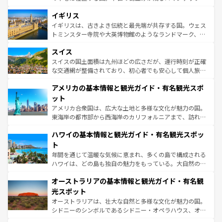
いる。シャンパンの発祥地であるランス、プロヴァンスの
道から、未来を先取りするようなモダンな都市まで多様な
香り高いラベンダー畑など、多彩な楽しみ方が可能だ。さ
イギリス
顔を持つこの国は、どこを歩いても飽きることがない。ベ
らに、パリ以外の地域にも魅力が溢れており、どの街角に
ルリンの文化的活気、バイエルン州のアルプスの絶景、そ
イギリスは、古きよき伝統と最先端が共存する国。ウェス
も豊かな歴史と文化が息づいている。パリ以外の個性あふ
してライン川沿いのワイン畑といった風景は必見。ビール
トミンスター寺院や大英博物館のようなランドマーク、歴
れる地方に足を運ぶとそれぞれで全く異なる文化を体験で
とソーセージを味わいながら地元の人と過ごす楽しい時間
史ある大学都市、美しい丘陵地帯や牧歌的な風景など、エ
きるだろう。 なお、新着のフランス情報は
コンテンツ一覧
スイス
は、お酒好きな人にはぜひ体験してほしい。 なお、新着の
リアごとに異なる魅力がある。また、優雅なアフタヌーン
を参照してほしい。
ドイツ情報は
コンテンツ一覧
を参照してほしい。
ティー、ビール好きにはたまらない英国パブ、サッカー観
スイスの国土面積は九州ほどの広さだが、運行時刻が正確
戦など、本場だからこそできる体験も豊富。イギリスを旅
な交通網が整備されており、初心者でも安心して個人旅行
して楽しみつくそう。 なお、新着のイギリス情報は
コンテ
を楽しめる。日本同様に時刻表どおりの旅が可能だ。中世
アメリカの基本情報と観光ガイド・有名観光スポ
ンツ一覧
を参照してほしい。
の建物がそのまま残る町や、スイスならではのユニークな
博物館もあり、アルプス観光だけでなく町歩きも満喫する
ット
ことができる。国民の所得が高いため物価も高いが、旅行
アメリカ合衆国は、広大な土地と多様な文化が魅力の国。
者向けの交通パス提供のサービスもあり、うまく活用すれ
東海岸の都市部から西海岸のカリフォルニアまで、訪れる
ば市内交通費無料で観光を楽しむこともできる。 なお、新
場所ごとに異なる風景と体験が待っている。ニューヨーク
着のスイス情報は
コンテンツ一覧
を参照してほしい。
ハワイの基本情報と観光ガイド・有名観光スポッ
のような巨大都市は、観光、ショッピング、エンターテイ
ンメントが詰まった刺激的なスポットだ。一方、アメリカ
ト
西部には大自然が広がり、グランドキャニオンやイエロー
年間を通じて温暖な気候に恵まれ、多くの島で構成される
ストーン国立公園といった絶景が堪能できる。さらに、南
ハワイは、どの島も独自の魅力をもっている。大自然の神
部のニューオーリンズでは、音楽と美食が融合した独特の
秘を感じたいなら、火山が生み出した壮大な景観を誇るハ
文化が魅力。旅行者はアメリカの各地域で異なる魅力を楽
オーストラリアの基本情報と観光ガイド・有名観
ワイ島は見逃せない。また、定番の観光地といえばオアフ
しみながら、その多様性と豊かな歴史を感じることができ
島だが、静かな自然を求めるならマウイ島やカウアイ島が
光スポット
るだろう。車でのロードトリップや列車の旅も、アメリカ
おすすめ。エメラルドグリーンに輝く海をはじめ、豊かな
オーストラリアは、壮大な自然と多様な文化が魅力の国。
ならではの贅沢な旅のスタイルだ。 なお、新着のアメリカ
文化や歴史が息づいている。「アロハスピリット」と呼ば
シドニーのシンボルであるシドニー・オペラハウス、オー
情報は
コンテンツ一覧
を参照してほしい。
れるおもてなしの心で訪れる人々を迎えてくれるハワイの
ストラリア東海岸北部に広がる大サンゴ礁地帯グレートバ