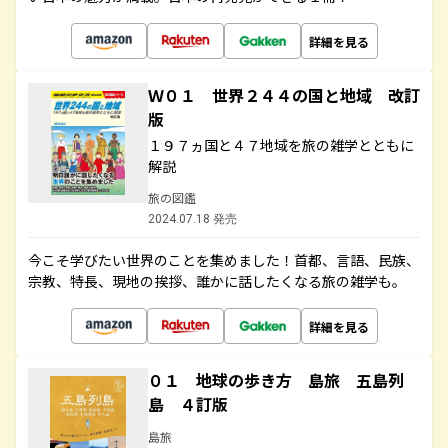
詳細を見る
Ｗ０１ 世界２４４の国と地域 改訂
版
１９７ヵ国と４７地域を旅の雑学とともに
解説
旅の図鑑
2024.07.18 発売
今こそ学びたい世界のことを集めました！首都、言語、民族、
宗教、特長、現地の挨拶、誰かに話したくなる旅の雑学も。
詳細を見る
０１ 地球の歩き方 島旅 五島列
島 ４訂版
島旅