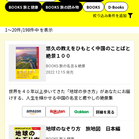
BOOKS 旅と健康
BOOKS 旅の読み物
BOOKS
D-Books
絞り込み条件を追加
1〜20件/198件中 を表示
悠久の教えをひもとく中国のことばと
絶景１００
BOOKS 旅の名言＆絶景
2022.12.15 発売
世界を４０年以上歩いてきた「地球の歩き方」があなたにお届
けする、人生を輝かせる中国の名言と癒やしの絶景集
詳細を見る
地球のなぞり方 旅地図 日本編
BOOKS 旅と健康