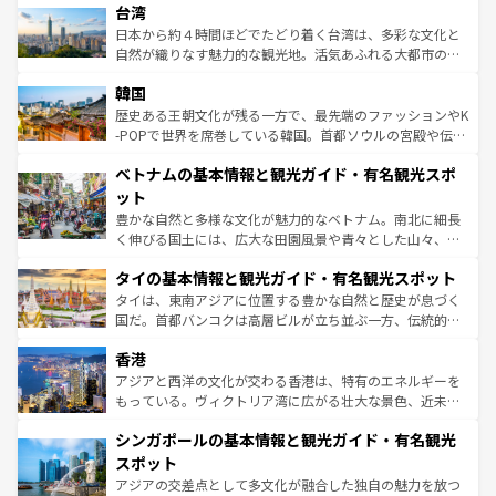
人々、おいしいローカルフードやハワイアンミュージッ
台湾
リアリーフや大陸中央部にそびえるウルル（エアーズロッ
ク、伝統的なフラダンスなど、すべてがハワイの魅力を彩
ク）、タスマニアの美しい原生林やケアンズの熱帯雨林な
日本から約４時間ほどでたどり着く台湾は、多彩な文化と
っている。訪れるたびに新しい発見と感動が待っているハ
ど、見どころがたくさん。また、カフェやワイン、オージ
自然が織りなす魅力的な観光地。活気あふれる大都市の台
ワイを、存分に味わってほしい。 なお、新着のハワイ情報
ービーフなどの食文化も豊かで、美味しいものであふれて
北やノスタルジックな町並みが人気な九份（ジォウフェ
は
コンテンツ一覧
を参照してほしい。
韓国
いる。アクティビティも充実しており、サーフィンやダイ
ン）、静ひつな山岳地帯である台湾東部など、都市の喧騒
ビング、ハイキングなど、アウトドア好きにはたまらな
と山間の静けさが共存しており、訪れる人に新しい発見と
歴史ある王朝文化が残る一方で、最先端のファッションやK
い。オーストラリアの多彩な魅力を存分に味わいつくそ
驚きをもたらしてくれる。また、奥深い台湾の食文化も魅
-POPで世界を席巻している韓国。首都ソウルの宮殿や伝統
う。 なお、新着のオーストラリア情報は
コンテンツ一覧
を
力で、夜市などの屋台グルメから高級料理、ヘルシーで美
家屋が並ぶエリアでは韓国の歴史と文化に浸ることがで
参照してほしい。
ベトナムの基本情報と観光ガイド・有名観光スポ
容にもいいと評判のスイーツなど、バラエティ豊かな料理
き、地方に足を延ばせば四季折々の自然美を楽しむことが
が味わえる。 なお、新着の台湾情報は
コンテンツ一覧
を参
できる。そして、キムチや焼肉、絶品のストリートフード
ット
照してほしい。
まで、さまざまな韓国料理が待っている。夜には、韓国な
豊かな自然と多様な文化が魅力的なベトナム。南北に細長
らではのナイトライフも堪能できる。あたたかいホスピタ
く伸びる国土には、広大な田園風景や青々とした山々、世
リティに包まれながら、韓国の多彩な魅力を心ゆくまで味
界遺産に登録された壮大な自然景観が点在し、都市部では
わってみてほしい。 なお、新着の韓国情報は
コンテンツ一
タイの基本情報と観光ガイド・有名観光スポット
急速な発展と共に伝統が息づく。ハノイの古い町並みやホ
覧
を参照してほしい。
ーチミン市のフランス統治時代の建物も、独特の雰囲気を
タイは、東南アジアに位置する豊かな自然と歴史が息づく
醸し出している。また、バラエティの豊かさとおいしさで
国だ。首都バンコクは高層ビルが立ち並ぶ一方、伝統的な
世界中の食通を魅了してやまないベトナム料理も魅力のひ
寺院や市場がいたるところに点在し、古きよき文化と現代
香港
とつ。フォーやバインミー、ベトナムコーヒーなどは、ぜ
の活気が交差している。北部ではチェンマイなどの山岳地
ひ現地で味わいたい。どの地域を訪れてもあたたかい人々
帯で自然と触れ合い、南部ではプーケットやクラビの美し
アジアと西洋の文化が交わる香港は、特有のエネルギーを
が旅行者を迎えてくれるので、きっと忘れられない旅にな
いビーチでリゾート気分を楽しむことができる。タイ料理
もっている。ヴィクトリア湾に広がる壮大な景色、近未来
るはずだ。 なお、新着のベトナム情報は
コンテンツ一覧
を
は世界的に有名で、屋台から高級レストランまで味覚を刺
的なアートスポット、そして歴史と現代が融合した町並
参照してほしい。
シンガポールの基本情報と観光ガイド・有名観光
激する。気候は一年中温暖で、どの季節にも異なる楽しみ
み、どこを訪れても感動するはず。観光スポットが密集し
が待っている。親しみやすいタイの人々、仏教を中心とし
ており、効率よく見どころを回れるのも魅力。息をのむよ
スポット
た文化、そして多様な観光資源が、訪れる旅人を魅了し続
うな絶景から文化的な体験まで、香港を存分に楽しみ尽く
アジアの交差点として多文化が融合した独自の魅力を放つ