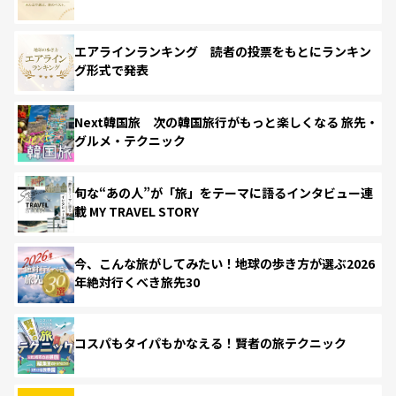
エアラインランキング 読者の投票をもとにランキン
グ形式で発表
Next韓国旅 次の韓国旅行がもっと楽しくなる 旅先・
グルメ・テクニック
旬な“あの人”が「旅」をテーマに語るインタビュー連
載 MY TRAVEL STORY
今、こんな旅がしてみたい！地球の歩き方が選ぶ2026
年絶対行くべき旅先30
コスパもタイパもかなえる！賢者の旅テクニック