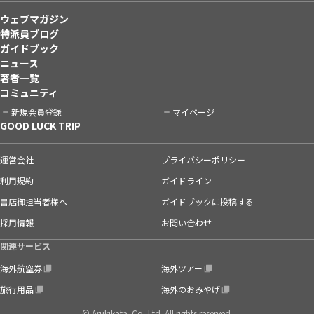
ウェブマガジン
特派員ブログ
ガイドブック
ニュース
著者一覧
コミュニティ
新規会員登録
マイページ
GOOD LUCK TRIP
運営会社
プライバシーポリシー
利用規約
ガイドライン
書店御担当者様へ
ガイドブックに投稿する
採用情報
お問い合わせ
関連サービス
海外航空券
海外ツアー
旅行用品
海外のおみやげ
© Arukikata. Co.,Ltd. All rights reserved.