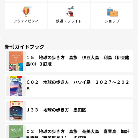
アクティビティ
鉄道・フライト
ショップ
新刊ガイドブック
１５ 地球の歩き方 島旅 伊豆大島 利島（伊豆諸
島①）３訂版
Ｃ０２ 地球の歩き方 ハワイ島 ２０２７～２０２
８
Ｊ３３ 地球の歩き方 墨田区
０２ 地球の歩き方 島旅 奄美大島 喜界島 加計
呂麻島（奄美群島１） ５訂版