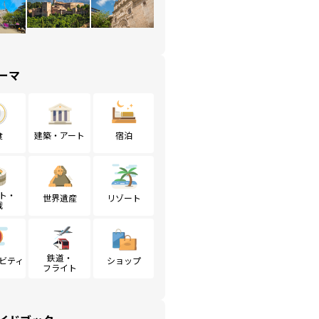
ーマ
食
建築・アート
宿泊
ト・
世界遺産
リゾート
戦
鉄道・
ビティ
ショップ
フライト