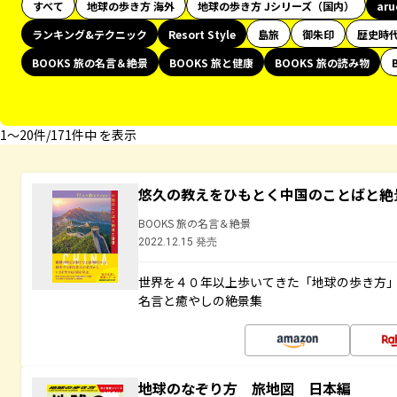
すべて
地球の歩き方 海外
地球の歩き方 Jシリーズ（国内）
ar
ランキング&テクニック
Resort Style
島旅
御朱印
歴史時
BOOKS 旅の名言＆絶景
BOOKS 旅と健康
BOOKS 旅の読み物
1〜20件/171件中 を表示
悠久の教えをひもとく中国のことばと絶
BOOKS 旅の名言＆絶景
2022.12.15 発売
世界を４０年以上歩いてきた「地球の歩き方
名言と癒やしの絶景集
地球のなぞり方 旅地図 日本編