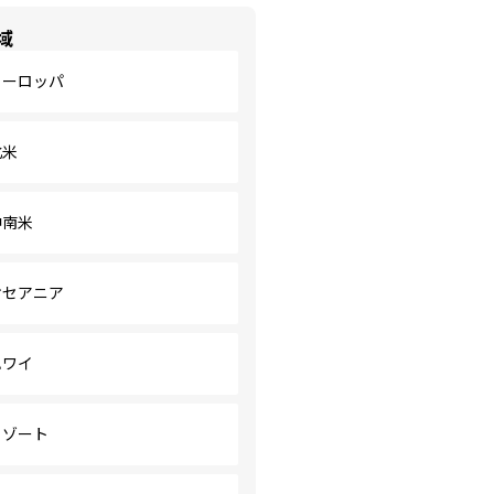
域
ヨーロッパ
北米
中南米
オセアニア
ハワイ
リゾート