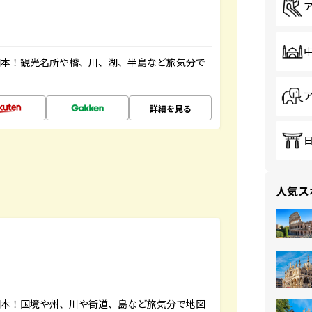
図本！観光名所や橋、川、湖、半島など旅気分で
詳細を見る
人気ス
図本！国境や州、川や街道、島など旅気分で地図