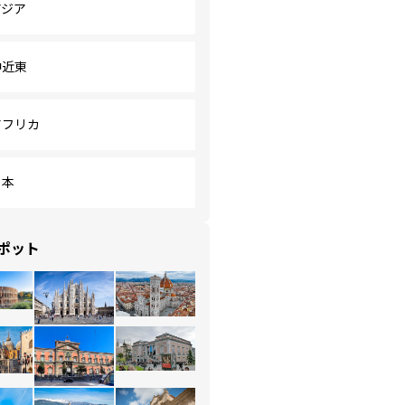
アジア
中近東
アフリカ
日本
ポット