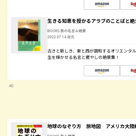
生きる知恵を授かるアラブのことばと絶
BOOKS 旅の名言＆絶景
2022.07.14 発売
古きと新しき、東と西が調和するオリエンタ
生を輝かせる名言と癒やしの絶景集！
AD
地球のなぞり方 旅地図 アメリカ大陸
BOOKS 旅と健康