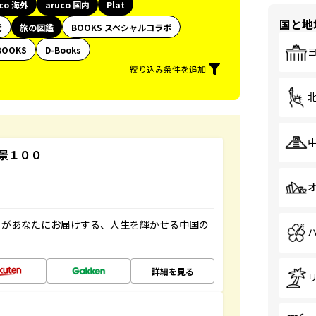
uco 海外
aruco 国内
Plat
国と地
代
旅の図鑑
BOOKS スペシャルコラボ
BOOKS
D-Books
絞り込み条件を追加
景１００
」があなたにお届けする、人生を輝かせる中国の
詳細を見る