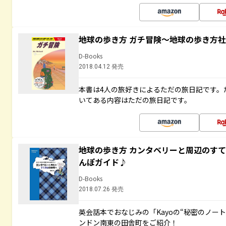
地球の歩き方 ガチ冒険～地球の歩き方
D-Books
2018.04.12 発売
本書は4人の旅好きによるただの旅日記です。
いてある内容はただの旅日記です。
地球の歩き方 カンタベリーと周辺のす
んぽガイド♪
D-Books
2018.07.26 発売
英会話本でおなじみの「Kayoの“秘密のノー
ンドン南東の田舎町をご紹介！