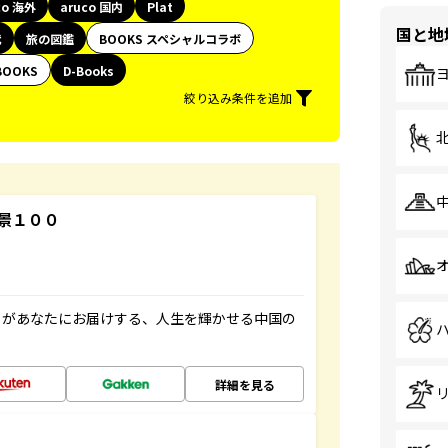
co 海外
aruco 国内
Plat
国と地
代
旅の図鑑
BOOKS スペシャルコラボ
BOOKS
D-Books
絞り込み条件を追加
景１００
」があなたにお届けする、人生を輝かせる中国の
詳細を見る