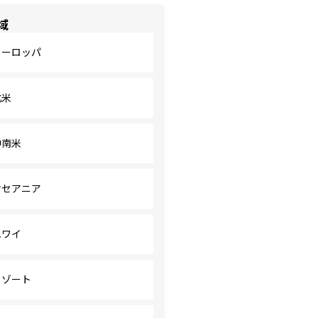
域
ヨーロッパ
北米
中南米
オセアニア
ハワイ
リゾート