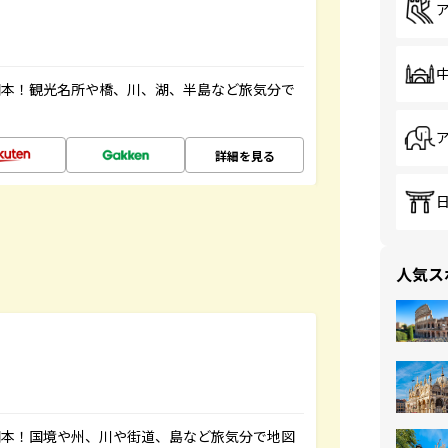
図本！観光名所や橋、川、湖、半島など旅気分で
詳細を見る
人気ス
図本！国境や州、川や街道、島など旅気分で地図