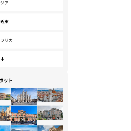
アジア
中近東
アフリカ
日本
ポット