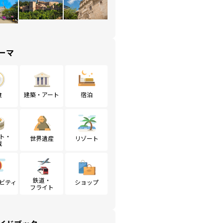
ーマ
食
建築・アート
宿泊
ト・
世界遺産
リゾート
戦
鉄道・
ビティ
ショップ
フライト