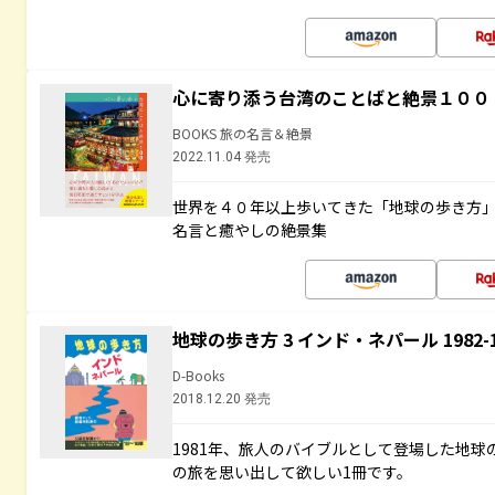
心に寄り添う台湾のことばと絶景１００
BOOKS 旅の名言＆絶景
2022.11.04 発売
世界を４０年以上歩いてきた「地球の歩き方
名言と癒やしの絶景集
地球の歩き方 3 インド・ネパール 1982
D-Books
2018.12.20 発売
1981年、旅人のバイブルとして登場した地
の旅を思い出して欲しい1冊です。