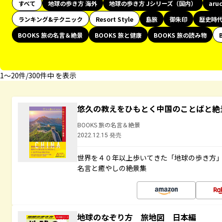
すべて
地球の歩き方 海外
地球の歩き方 Jシリーズ（国内）
aru
ランキング&テクニック
Resort Style
島旅
御朱印
歴史時
BOOKS 旅の名言＆絶景
BOOKS 旅と健康
BOOKS 旅の読み物
1〜20件/300件中 を表示
悠久の教えをひもとく中国のことばと絶
BOOKS 旅の名言＆絶景
2022.12.15 発売
世界を４０年以上歩いてきた「地球の歩き方
名言と癒やしの絶景集
地球のなぞり方 旅地図 日本編