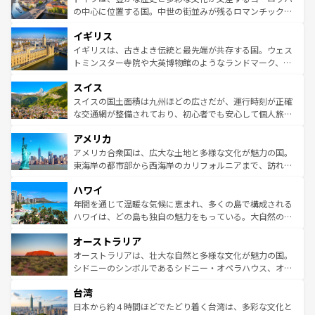
ンテンツ一覧
を参照してほしい。
から魅了する。また、フランスは美食の国としても知ら
の中心に位置する国。中世の街並みが残るロマンチック街
れ、フランス料理はユネスコ無形文化遺産にも登録されて
道から、未来を先取りするようなモダンな都市まで多様な
イギリス
いる。シャンパンの発祥地であるランス、プロヴァンスの
顔を持つこの国は、どこを歩いても飽きることがない。ベ
香り高いラベンダー畑など、多彩な楽しみ方が可能だ。さ
ルリンの文化的活気、バイエルン州のアルプスの絶景、そ
イギリスは、古きよき伝統と最先端が共存する国。ウェス
らに、パリ以外の地域にも魅力が溢れており、どの街角に
してライン川沿いのワイン畑といった風景は必見。ビール
トミンスター寺院や大英博物館のようなランドマーク、歴
も豊かな歴史と文化が息づいている。パリ以外の個性あふ
とソーセージを味わいながら地元の人と過ごす楽しい時間
史ある大学都市、美しい丘陵地帯や牧歌的な風景など、エ
れる地方に足を運ぶとそれぞれで全く異なる文化を体験で
スイス
は、お酒好きな人にはぜひ体験してほしい。 なお、新着の
リアごとに異なる魅力がある。また、優雅なアフタヌーン
きるだろう。 なお、新着のフランス情報は
コンテンツ一覧
ドイツ情報は
コンテンツ一覧
を参照してほしい。
ティー、ビール好きにはたまらない英国パブ、サッカー観
スイスの国土面積は九州ほどの広さだが、運行時刻が正確
を参照してほしい。
戦など、本場だからこそできる体験も豊富。イギリスを旅
な交通網が整備されており、初心者でも安心して個人旅行
して楽しみつくそう。 なお、新着のイギリス情報は
コンテ
を楽しめる。日本同様に時刻表どおりの旅が可能だ。中世
アメリカ
ンツ一覧
を参照してほしい。
の建物がそのまま残る町や、スイスならではのユニークな
博物館もあり、アルプス観光だけでなく町歩きも満喫する
アメリカ合衆国は、広大な土地と多様な文化が魅力の国。
ことができる。国民の所得が高いため物価も高いが、旅行
東海岸の都市部から西海岸のカリフォルニアまで、訪れる
者向けの交通パス提供のサービスもあり、うまく活用すれ
場所ごとに異なる風景と体験が待っている。ニューヨーク
ハワイ
ば市内交通費無料で観光を楽しむこともできる。 なお、新
のような巨大都市は、観光、ショッピング、エンターテイ
着のスイス情報は
コンテンツ一覧
を参照してほしい。
ンメントが詰まった刺激的なスポットだ。一方、アメリカ
年間を通じて温暖な気候に恵まれ、多くの島で構成される
西部には大自然が広がり、グランドキャニオンやイエロー
ハワイは、どの島も独自の魅力をもっている。大自然の神
ストーン国立公園といった絶景が堪能できる。さらに、南
秘を感じたいなら、火山が生み出した壮大な景観を誇るハ
オーストラリア
部のニューオーリンズでは、音楽と美食が融合した独特の
ワイ島は見逃せない。また、定番の観光地といえばオアフ
文化が魅力。旅行者はアメリカの各地域で異なる魅力を楽
島だが、静かな自然を求めるならマウイ島やカウアイ島が
オーストラリアは、壮大な自然と多様な文化が魅力の国。
しみながら、その多様性と豊かな歴史を感じることができ
おすすめ。エメラルドグリーンに輝く海をはじめ、豊かな
シドニーのシンボルであるシドニー・オペラハウス、オー
るだろう。車でのロードトリップや列車の旅も、アメリカ
文化や歴史が息づいている。「アロハスピリット」と呼ば
ストラリア東海岸北部に広がる大サンゴ礁地帯グレートバ
ならではの贅沢な旅のスタイルだ。 なお、新着のアメリカ
台湾
れるおもてなしの心で訪れる人々を迎えてくれるハワイの
リアリーフや大陸中央部にそびえるウルル（エアーズロッ
情報は
コンテンツ一覧
を参照してほしい。
人々、おいしいローカルフードやハワイアンミュージッ
ク）、タスマニアの美しい原生林やケアンズの熱帯雨林な
日本から約４時間ほどでたどり着く台湾は、多彩な文化と