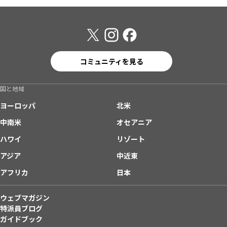
コミュニティを見る
国と地域
ヨーロッパ
北米
中南米
オセアニア
ハワイ
リゾート
アジア
中近東
アフリカ
日本
ウェブマガジン
特派員ブログ
ガイドブック