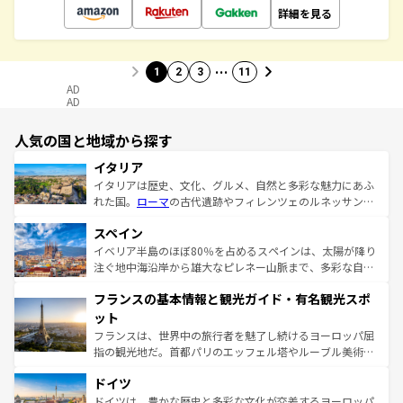
詳細を見る
…
1
2
3
11
AD
AD
人気の国と地域から探す
イタリア
イタリアは歴史、文化、グルメ、自然と多彩な魅力にあふ
れた国。
ローマ
の古代遺跡やフィレンツェのルネッサンス
美術、ヴェネツィアの運河など、歴史あるスポットはもち
スペイン
ろん、トスカーナの美しい田園風景やアマルフィ海岸の絶
景など、自然景観も見逃せない。観光の合間には、本場の
イベリア半島のほぼ80％を占めるスペインは、太陽が降り
ピザやパスタなど、絶品のイタリア料理を堪能することも
注ぐ地中海沿岸から雄大なピレネー山脈まで、多彩な自然
できる。朝目覚めてから夜眠るまで、すべての瞬間を楽し
と文化が詰まったヨーロッパ屈指の旅行先だ。多様な地域
フランスの基本情報と観光ガイド・有名観光スポ
ませてくれるイタリアで、忘れられない旅をしてみよう！
文化が根付くこの国では、情熱的なフラメンコ、熱気あふ
なお、新着のイタリア情報は
コンテンツ一覧
を参照してほ
れる闘牛、そして美味しいタパスが生活の一部となってい
ット
しい。
る。首都マドリードの洗練された雰囲気や、バルセロナの
フランスは、世界中の旅行者を魅了し続けるヨーロッパ屈
アートに溢れた街角から、地方では古代ローマ遺跡や中世
指の観光地だ。首都パリのエッフェル塔やルーブル美術館
の城塞都市、穏やかなビーチリゾートまで多彩な表情を見
といった象徴的なスポットから、田舎町の古風な美しさま
せる。地方によって風土や気候が異なるスペインはその個
ドイツ
で、幅広い魅力が詰まっている。華麗な宮殿、歴史的な大
性で訪れる人を魅了する。 なお、新着のスペイン情報は
コ
聖堂、美しいビーチ、そして豊かな自然が、訪れる者を心
ドイツは、豊かな歴史と多彩な文化が交差するヨーロッパ