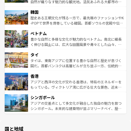
ク、伝統的なフラダンスなど、すべてがハワイの魅力を彩
ど、見どころがたくさん。また、カフェやワイン、オージ
自然が織りなす魅力的な観光地。活気あふれる大都市の台
っている。訪れるたびに新しい発見と感動が待っているハ
ービーフなどの食文化も豊かで、美味しいものであふれて
北やノスタルジックな町並みが人気な九份（ジォウフェ
ワイを、存分に味わってほしい。 なお、新着のハワイ情報
韓国
いる。アクティビティも充実しており、サーフィンやダイ
ン）、静ひつな山岳地帯である台湾東部など、都市の喧騒
は
コンテンツ一覧
を参照してほしい。
ビング、ハイキングなど、アウトドア好きにはたまらな
と山間の静けさが共存しており、訪れる人に新しい発見と
歴史ある王朝文化が残る一方で、最先端のファッションやK
い。オーストラリアの多彩な魅力を存分に味わいつくそ
驚きをもたらしてくれる。また、奥深い台湾の食文化も魅
-POPで世界を席巻している韓国。首都ソウルの宮殿や伝統
う。 なお、新着のオーストラリア情報は
コンテンツ一覧
を
力で、夜市などの屋台グルメから高級料理、ヘルシーで美
家屋が並ぶエリアでは韓国の歴史と文化に浸ることがで
参照してほしい。
ベトナム
容にもいいと評判のスイーツなど、バラエティ豊かな料理
き、地方に足を延ばせば四季折々の自然美を楽しむことが
が味わえる。 なお、新着の台湾情報は
コンテンツ一覧
を参
できる。そして、キムチや焼肉、絶品のストリートフード
豊かな自然と多様な文化が魅力的なベトナム。南北に細長
照してほしい。
まで、さまざまな韓国料理が待っている。夜には、韓国な
く伸びる国土には、広大な田園風景や青々とした山々、世
らではのナイトライフも堪能できる。あたたかいホスピタ
界遺産に登録された壮大な自然景観が点在し、都市部では
タイ
リティに包まれながら、韓国の多彩な魅力を心ゆくまで味
急速な発展と共に伝統が息づく。ハノイの古い町並みやホ
わってみてほしい。 なお、新着の韓国情報は
コンテンツ一
ーチミン市のフランス統治時代の建物も、独特の雰囲気を
タイは、東南アジアに位置する豊かな自然と歴史が息づく
覧
を参照してほしい。
醸し出している。また、バラエティの豊かさとおいしさで
国だ。首都バンコクは高層ビルが立ち並ぶ一方、伝統的な
世界中の食通を魅了してやまないベトナム料理も魅力のひ
寺院や市場がいたるところに点在し、古きよき文化と現代
香港
とつ。フォーやバインミー、ベトナムコーヒーなどは、ぜ
の活気が交差している。北部ではチェンマイなどの山岳地
ひ現地で味わいたい。どの地域を訪れてもあたたかい人々
帯で自然と触れ合い、南部ではプーケットやクラビの美し
アジアと西洋の文化が交わる香港は、特有のエネルギーを
が旅行者を迎えてくれるので、きっと忘れられない旅にな
いビーチでリゾート気分を楽しむことができる。タイ料理
もっている。ヴィクトリア湾に広がる壮大な景色、近未来
るはずだ。 なお、新着のベトナム情報は
コンテンツ一覧
を
は世界的に有名で、屋台から高級レストランまで味覚を刺
的なアートスポット、そして歴史と現代が融合した町並
参照してほしい。
シンガポール
激する。気候は一年中温暖で、どの季節にも異なる楽しみ
み、どこを訪れても感動するはず。観光スポットが密集し
が待っている。親しみやすいタイの人々、仏教を中心とし
ており、効率よく見どころを回れるのも魅力。息をのむよ
アジアの交差点として多文化が融合した独自の魅力を放つ
た文化、そして多様な観光資源が、訪れる旅人を魅了し続
うな絶景から文化的な体験まで、香港を存分に楽しみ尽く
シンガポール。未来的な建築物が並ぶマリーナベイ、歴史
ける。 なお、新着のタイ情報は
コンテンツ一覧
を参照して
そう。 なお、新着の香港情報は
コンテンツ一覧
を参照して
と伝統を感じられるエスニックタウン、多数の緑豊かな公
ほしい。
ほしい。
園や自然保護区など、自然が調和した近代的な景観と文化
の多様性あふれるカラフルな町は、どこを歩いても新しい
国と地域
発見がある。さらに、治安のよさや充実した公共交通機関