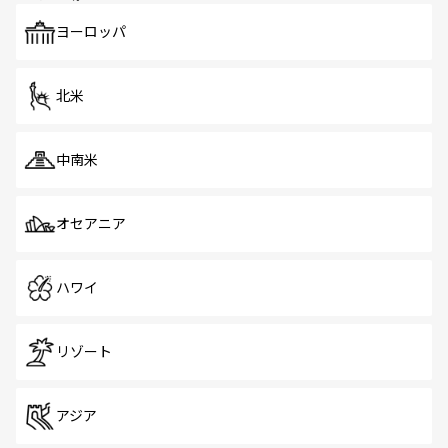
も、旅行者にとっては魅力的なポイント。グルメも豊富
で、ホーカーズは地元の風情を楽しめる外せないスポット
ヨーロッパ
だ。訪れる人を飽きさせないシンガポールで、多様な魅力
を体感しよう。 なお、新着のシンガポール情報は
コンテン
ツ一覧
を参照してほしい。
北米
中南米
オセアニア
ハワイ
リゾート
アジア