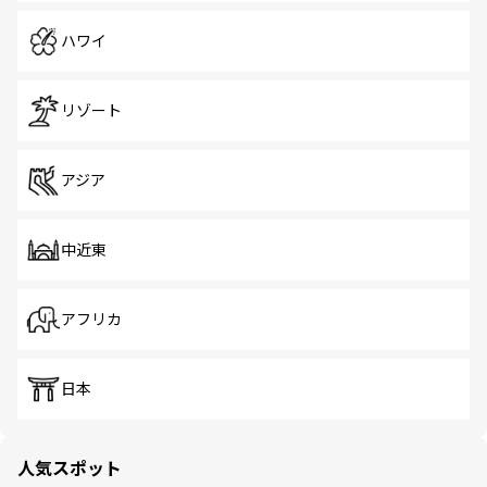
ハワイ
リゾート
アジア
中近東
アフリカ
日本
人気スポット