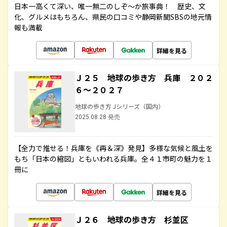
日本一高くて深い、唯一無二のしぞ～か旅事典！ 歴史、文
化、グルメはもちろん、県民の口コミや静岡新聞SBSの地元情
報も満載
詳細を見る
Ｊ２５ 地球の歩き方 兵庫 ２０２
６～２０２７
地球の歩き方 Jシリーズ（国内）
2025.08.28 発売
【全力で推せる！兵庫を《再＆深》発見】多様な気候と風土を
もち「日本の縮図」ともいわれる兵庫。全４１市町の魅力を１
冊に
詳細を見る
Ｊ２６ 地球の歩き方 杉並区