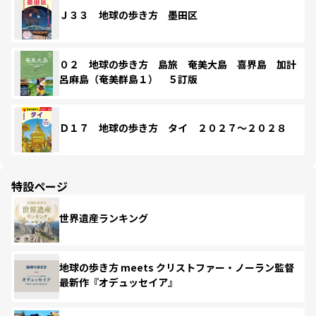
Ｊ３３ 地球の歩き方 墨田区
０２ 地球の歩き方 島旅 奄美大島 喜界島 加計
呂麻島（奄美群島１） ５訂版
Ｄ１７ 地球の歩き方 タイ ２０２７～２０２８
特設ページ
世界遺産ランキング
地球の歩き方 meets クリストファー・ノーラン監督
最新作『オデュッセイア』