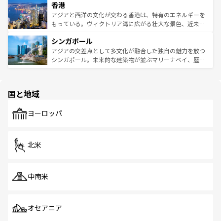
香港
とつ。フォーやバインミー、ベトナムコーヒーなどは、ぜ
の活気が交差している。北部ではチェンマイなどの山岳地
ひ現地で味わいたい。どの地域を訪れてもあたたかい人々
帯で自然と触れ合い、南部ではプーケットやクラビの美し
アジアと西洋の文化が交わる香港は、特有のエネルギーを
が旅行者を迎えてくれるので、きっと忘れられない旅にな
いビーチでリゾート気分を楽しむことができる。タイ料理
もっている。ヴィクトリア湾に広がる壮大な景色、近未来
るはずだ。 なお、新着のベトナム情報は
コンテンツ一覧
を
は世界的に有名で、屋台から高級レストランまで味覚を刺
的なアートスポット、そして歴史と現代が融合した町並
参照してほしい。
シンガポール
激する。気候は一年中温暖で、どの季節にも異なる楽しみ
み、どこを訪れても感動するはず。観光スポットが密集し
が待っている。親しみやすいタイの人々、仏教を中心とし
ており、効率よく見どころを回れるのも魅力。息をのむよ
アジアの交差点として多文化が融合した独自の魅力を放つ
た文化、そして多様な観光資源が、訪れる旅人を魅了し続
うな絶景から文化的な体験まで、香港を存分に楽しみ尽く
シンガポール。未来的な建築物が並ぶマリーナベイ、歴史
ける。 なお、新着のタイ情報は
コンテンツ一覧
を参照して
そう。 なお、新着の香港情報は
コンテンツ一覧
を参照して
と伝統を感じられるエスニックタウン、多数の緑豊かな公
ほしい。
ほしい。
園や自然保護区など、自然が調和した近代的な景観と文化
の多様性あふれるカラフルな町は、どこを歩いても新しい
国と地域
発見がある。さらに、治安のよさや充実した公共交通機関
も、旅行者にとっては魅力的なポイント。グルメも豊富
で、ホーカーズは地元の風情を楽しめる外せないスポット
ヨーロッパ
だ。訪れる人を飽きさせないシンガポールで、多様な魅力
を体感しよう。 なお、新着のシンガポール情報は
コンテン
ツ一覧
を参照してほしい。
北米
中南米
オセアニア