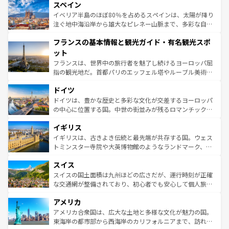
スペイン
ろん、トスカーナの美しい田園風景やアマルフィ海岸の絶
景など、自然景観も見逃せない。観光の合間には、本場の
イベリア半島のほぼ80％を占めるスペインは、太陽が降り
ピザやパスタなど、絶品のイタリア料理を堪能することも
注ぐ地中海沿岸から雄大なピレネー山脈まで、多彩な自然
できる。朝目覚めてから夜眠るまで、すべての瞬間を楽し
と文化が詰まったヨーロッパ屈指の旅行先だ。多様な地域
フランスの基本情報と観光ガイド・有名観光スポ
ませてくれるイタリアで、忘れられない旅をしてみよう！
文化が根付くこの国では、情熱的なフラメンコ、熱気あふ
なお、新着のイタリア情報は
コンテンツ一覧
を参照してほ
れる闘牛、そして美味しいタパスが生活の一部となってい
ット
しい。
る。首都マドリードの洗練された雰囲気や、バルセロナの
フランスは、世界中の旅行者を魅了し続けるヨーロッパ屈
アートに溢れた街角から、地方では古代ローマ遺跡や中世
指の観光地だ。首都パリのエッフェル塔やルーブル美術館
の城塞都市、穏やかなビーチリゾートまで多彩な表情を見
といった象徴的なスポットから、田舎町の古風な美しさま
せる。地方によって風土や気候が異なるスペインはその個
ドイツ
で、幅広い魅力が詰まっている。華麗な宮殿、歴史的な大
性で訪れる人を魅了する。 なお、新着のスペイン情報は
コ
聖堂、美しいビーチ、そして豊かな自然が、訪れる者を心
ドイツは、豊かな歴史と多彩な文化が交差するヨーロッパ
ンテンツ一覧
を参照してほしい。
から魅了する。また、フランスは美食の国としても知ら
の中心に位置する国。中世の街並みが残るロマンチック街
れ、フランス料理はユネスコ無形文化遺産にも登録されて
道から、未来を先取りするようなモダンな都市まで多様な
イギリス
いる。シャンパンの発祥地であるランス、プロヴァンスの
顔を持つこの国は、どこを歩いても飽きることがない。ベ
香り高いラベンダー畑など、多彩な楽しみ方が可能だ。さ
ルリンの文化的活気、バイエルン州のアルプスの絶景、そ
イギリスは、古きよき伝統と最先端が共存する国。ウェス
らに、パリ以外の地域にも魅力が溢れており、どの街角に
してライン川沿いのワイン畑といった風景は必見。ビール
トミンスター寺院や大英博物館のようなランドマーク、歴
も豊かな歴史と文化が息づいている。パリ以外の個性あふ
とソーセージを味わいながら地元の人と過ごす楽しい時間
史ある大学都市、美しい丘陵地帯や牧歌的な風景など、エ
れる地方に足を運ぶとそれぞれで全く異なる文化を体験で
スイス
は、お酒好きな人にはぜひ体験してほしい。 なお、新着の
リアごとに異なる魅力がある。また、優雅なアフタヌーン
きるだろう。 なお、新着のフランス情報は
コンテンツ一覧
ドイツ情報は
コンテンツ一覧
を参照してほしい。
ティー、ビール好きにはたまらない英国パブ、サッカー観
スイスの国土面積は九州ほどの広さだが、運行時刻が正確
を参照してほしい。
戦など、本場だからこそできる体験も豊富。イギリスを旅
な交通網が整備されており、初心者でも安心して個人旅行
して楽しみつくそう。 なお、新着のイギリス情報は
コンテ
を楽しめる。日本同様に時刻表どおりの旅が可能だ。中世
アメリカ
ンツ一覧
を参照してほしい。
の建物がそのまま残る町や、スイスならではのユニークな
博物館もあり、アルプス観光だけでなく町歩きも満喫する
アメリカ合衆国は、広大な土地と多様な文化が魅力の国。
ことができる。国民の所得が高いため物価も高いが、旅行
東海岸の都市部から西海岸のカリフォルニアまで、訪れる