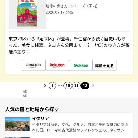
地球の歩き方 Jシリーズ（国内）
2026.09.17 発売
東京23区から『足立区』が登場。千住宿から続く歴史はもち
ろん、美食に銭湯、タコさん公園まで！？ 地球の歩き方が徹
底深掘り！
詳細を見る
…
1
10
11
12
AD
AD
人気の国と地域から探す
イタリア
イタリアは歴史、文化、グルメ、自然と多彩な魅力にあふ
れた国。
ローマ
の古代遺跡やフィレンツェのルネッサンス
美術、ヴェネツィアの運河など、歴史あるスポットはもち