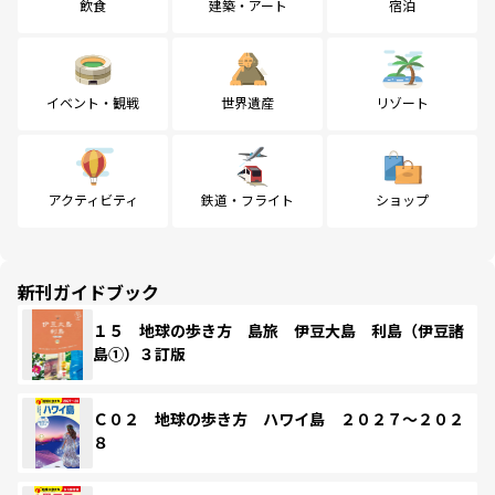
飲食
建築・アート
宿泊
イベント・観戦
世界遺産
リゾート
アクティビティ
鉄道・フライト
ショップ
新刊ガイドブック
１５ 地球の歩き方 島旅 伊豆大島 利島（伊豆諸
島①）３訂版
Ｃ０２ 地球の歩き方 ハワイ島 ２０２７～２０２
８