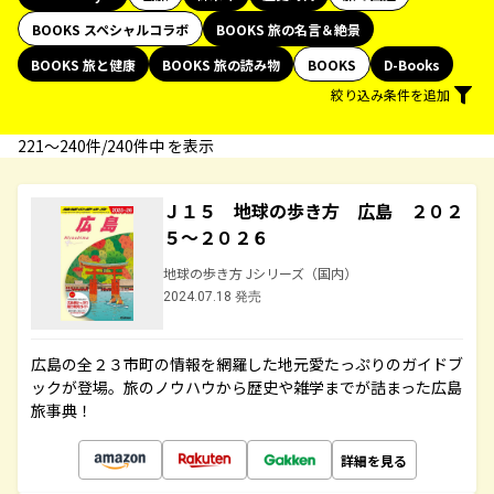
BOOKS スペシャルコラボ
BOOKS 旅の名言＆絶景
BOOKS 旅と健康
BOOKS 旅の読み物
BOOKS
D-Books
絞り込み条件を追加
221〜240件/240件中 を表示
Ｊ１５ 地球の歩き方 広島 ２０２
５～２０２６
地球の歩き方 Jシリーズ（国内）
2024.07.18 発売
広島の全２３市町の情報を網羅した地元愛たっぷりのガイドブ
ックが登場。旅のノウハウから歴史や雑学までが詰まった広島
旅事典！
詳細を見る