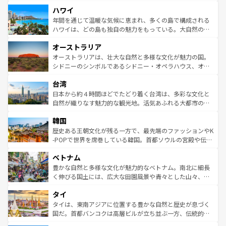
者向けの交通パス提供のサービスもあり、うまく活用すれ
場所ごとに異なる風景と体験が待っている。ニューヨーク
ハワイ
ば市内交通費無料で観光を楽しむこともできる。 なお、新
のような巨大都市は、観光、ショッピング、エンターテイ
着のスイス情報は
コンテンツ一覧
を参照してほしい。
ンメントが詰まった刺激的なスポットだ。一方、アメリカ
年間を通じて温暖な気候に恵まれ、多くの島で構成される
西部には大自然が広がり、グランドキャニオンやイエロー
ハワイは、どの島も独自の魅力をもっている。大自然の神
ストーン国立公園といった絶景が堪能できる。さらに、南
秘を感じたいなら、火山が生み出した壮大な景観を誇るハ
オーストラリア
部のニューオーリンズでは、音楽と美食が融合した独特の
ワイ島は見逃せない。また、定番の観光地といえばオアフ
文化が魅力。旅行者はアメリカの各地域で異なる魅力を楽
島だが、静かな自然を求めるならマウイ島やカウアイ島が
オーストラリアは、壮大な自然と多様な文化が魅力の国。
しみながら、その多様性と豊かな歴史を感じることができ
おすすめ。エメラルドグリーンに輝く海をはじめ、豊かな
シドニーのシンボルであるシドニー・オペラハウス、オー
るだろう。車でのロードトリップや列車の旅も、アメリカ
文化や歴史が息づいている。「アロハスピリット」と呼ば
ストラリア東海岸北部に広がる大サンゴ礁地帯グレートバ
ならではの贅沢な旅のスタイルだ。 なお、新着のアメリカ
台湾
れるおもてなしの心で訪れる人々を迎えてくれるハワイの
リアリーフや大陸中央部にそびえるウルル（エアーズロッ
情報は
コンテンツ一覧
を参照してほしい。
人々、おいしいローカルフードやハワイアンミュージッ
ク）、タスマニアの美しい原生林やケアンズの熱帯雨林な
日本から約４時間ほどでたどり着く台湾は、多彩な文化と
ク、伝統的なフラダンスなど、すべてがハワイの魅力を彩
ど、見どころがたくさん。また、カフェやワイン、オージ
自然が織りなす魅力的な観光地。活気あふれる大都市の台
っている。訪れるたびに新しい発見と感動が待っているハ
ービーフなどの食文化も豊かで、美味しいものであふれて
北やノスタルジックな町並みが人気な九份（ジォウフェ
ワイを、存分に味わってほしい。 なお、新着のハワイ情報
韓国
いる。アクティビティも充実しており、サーフィンやダイ
ン）、静ひつな山岳地帯である台湾東部など、都市の喧騒
は
コンテンツ一覧
を参照してほしい。
ビング、ハイキングなど、アウトドア好きにはたまらな
と山間の静けさが共存しており、訪れる人に新しい発見と
歴史ある王朝文化が残る一方で、最先端のファッションやK
い。オーストラリアの多彩な魅力を存分に味わいつくそ
驚きをもたらしてくれる。また、奥深い台湾の食文化も魅
-POPで世界を席巻している韓国。首都ソウルの宮殿や伝統
う。 なお、新着のオーストラリア情報は
コンテンツ一覧
を
力で、夜市などの屋台グルメから高級料理、ヘルシーで美
家屋が並ぶエリアでは韓国の歴史と文化に浸ることがで
参照してほしい。
ベトナム
容にもいいと評判のスイーツなど、バラエティ豊かな料理
き、地方に足を延ばせば四季折々の自然美を楽しむことが
が味わえる。 なお、新着の台湾情報は
コンテンツ一覧
を参
できる。そして、キムチや焼肉、絶品のストリートフード
豊かな自然と多様な文化が魅力的なベトナム。南北に細長
照してほしい。
まで、さまざまな韓国料理が待っている。夜には、韓国な
く伸びる国土には、広大な田園風景や青々とした山々、世
らではのナイトライフも堪能できる。あたたかいホスピタ
界遺産に登録された壮大な自然景観が点在し、都市部では
タイ
リティに包まれながら、韓国の多彩な魅力を心ゆくまで味
急速な発展と共に伝統が息づく。ハノイの古い町並みやホ
わってみてほしい。 なお、新着の韓国情報は
コンテンツ一
ーチミン市のフランス統治時代の建物も、独特の雰囲気を
タイは、東南アジアに位置する豊かな自然と歴史が息づく
覧
を参照してほしい。
醸し出している。また、バラエティの豊かさとおいしさで
国だ。首都バンコクは高層ビルが立ち並ぶ一方、伝統的な
世界中の食通を魅了してやまないベトナム料理も魅力のひ
寺院や市場がいたるところに点在し、古きよき文化と現代