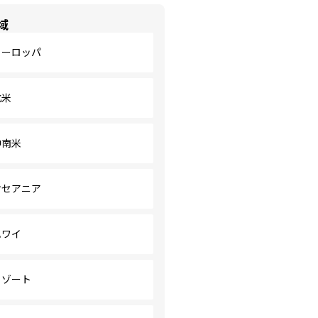
域
ヨーロッパ
北米
中南米
オセアニア
ハワイ
リゾート