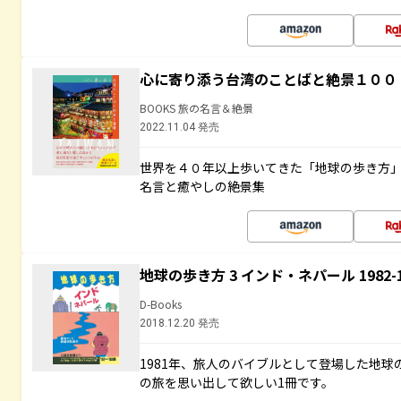
心に寄り添う台湾のことばと絶景１００
BOOKS 旅の名言＆絶景
2022.11.04 発売
世界を４０年以上歩いてきた「地球の歩き方
名言と癒やしの絶景集
地球の歩き方 3 インド・ネパール 1982
D-Books
2018.12.20 発売
1981年、旅人のバイブルとして登場した地
の旅を思い出して欲しい1冊です。