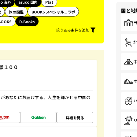
co 海外
aruco 国内
Plat
国と地
代
旅の図鑑
BOOKS スペシャルコラボ
BOOKS
D-Books
絞り込み条件を追加
景１００
」があなたにお届けする、人生を輝かせる中国の
詳細を見る