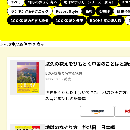
すべて
地球の歩き方 海外
地球の歩き方 Jシリーズ（国内）
aru
ランキング&テクニック
Resort Style
島旅
御朱印
歴史時
BOOKS 旅の名言＆絶景
BOOKS 旅と健康
BOOKS 旅の読み物
1〜20件/239件中 を表示
悠久の教えをひもとく中国のことばと絶
BOOKS 旅の名言＆絶景
2022.12.15 発売
世界を４０年以上歩いてきた「地球の歩き方
名言と癒やしの絶景集
地球のなぞり方 旅地図 日本編