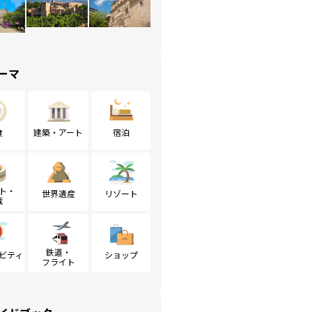
ーマ
食
建築・アート
宿泊
ト・
世界遺産
リゾート
戦
鉄道・
ビティ
ショップ
フライト