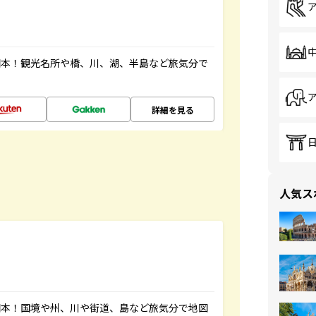
図本！観光名所や橋、川、湖、半島など旅気分で
詳細を見る
人気ス
図本！国境や州、川や街道、島など旅気分で地図