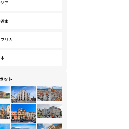
アジア
中近東
アフリカ
日本
ポット