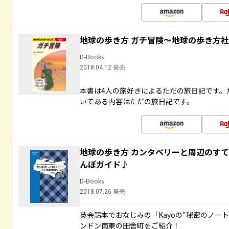
地球の歩き方 ガチ冒険～地球の歩き方
D-Books
2018.04.12 発売
本書は4人の旅好きによるただの旅日記です。
いてある内容はただの旅日記です。
地球の歩き方 カンタベリーと周辺のす
んぽガイド♪
D-Books
2018.07.26 発売
英会話本でおなじみの「Kayoの“秘密のノー
ンドン南東の田舎町をご紹介！