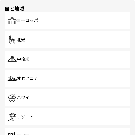
の多様性あふれるカラフルな町は、どこを歩いても新しい
国と地域
発見がある。さらに、治安のよさや充実した公共交通機関
も、旅行者にとっては魅力的なポイント。グルメも豊富
で、ホーカーズは地元の風情を楽しめる外せないスポット
ヨーロッパ
だ。訪れる人を飽きさせないシンガポールで、多様な魅力
を体感しよう。 なお、新着のシンガポール情報は
コンテン
ツ一覧
を参照してほしい。
北米
中南米
オセアニア
ハワイ
リゾート