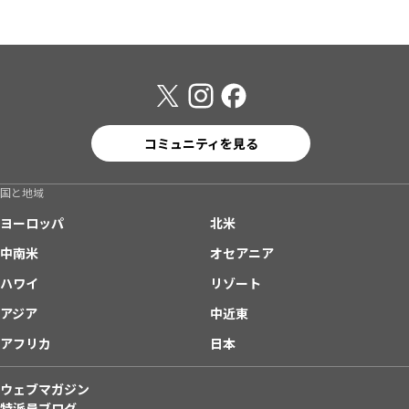
コミュニティを見る
国と地域
ヨーロッパ
北米
中南米
オセアニア
ハワイ
リゾート
アジア
中近東
アフリカ
日本
ウェブマガジン
特派員ブログ