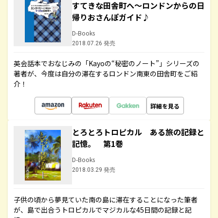
すてきな田舎町へ～ロンドンからの日
帰りおさんぽガイド♪
D-Books
2018.07.26 発売
英会話本でおなじみの「Kayoの“秘密のノート”」シリーズの
著者が、今度は自分の滞在するロンドン南東の田舎町をご紹
介！
詳細を見る
とろとろトロピカル ある旅の記録と
記憶。 第1巻
D-Books
2018.03.29 発売
子供の頃から夢見ていた南の島に滞在することになった筆者
が、島で出合うトロピカルでマジカルな45日間の記録と記