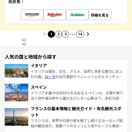
絶景集！
詳細を見る
…
1
2
3
14
AD
AD
人気の国と地域から探す
イタリア
イタリアは歴史、文化、グルメ、自然と多彩な魅力にあふ
れた国。
ローマ
の古代遺跡やフィレンツェのルネッサンス
美術、ヴェネツィアの運河など、歴史あるスポットはもち
スペイン
ろん、トスカーナの美しい田園風景やアマルフィ海岸の絶
景など、自然景観も見逃せない。観光の合間には、本場の
イベリア半島のほぼ80％を占めるスペインは、太陽が降り
ピザやパスタなど、絶品のイタリア料理を堪能することも
注ぐ地中海沿岸から雄大なピレネー山脈まで、多彩な自然
できる。朝目覚めてから夜眠るまで、すべての瞬間を楽し
と文化が詰まったヨーロッパ屈指の旅行先だ。多様な地域
フランスの基本情報と観光ガイド・有名観光スポ
ませてくれるイタリアで、忘れられない旅をしてみよう！
文化が根付くこの国では、情熱的なフラメンコ、熱気あふ
なお、新着のイタリア情報は
コンテンツ一覧
を参照してほ
れる闘牛、そして美味しいタパスが生活の一部となってい
ット
しい。
る。首都マドリードの洗練された雰囲気や、バルセロナの
フランスは、世界中の旅行者を魅了し続けるヨーロッパ屈
アートに溢れた街角から、地方では古代ローマ遺跡や中世
指の観光地だ。首都パリのエッフェル塔やルーブル美術館
の城塞都市、穏やかなビーチリゾートまで多彩な表情を見
といった象徴的なスポットから、田舎町の古風な美しさま