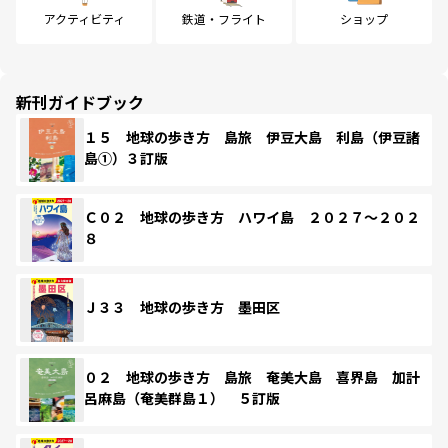
アクティビティ
鉄道・フライト
ショップ
新刊ガイドブック
１５ 地球の歩き方 島旅 伊豆大島 利島（伊豆諸
島①）３訂版
Ｃ０２ 地球の歩き方 ハワイ島 ２０２７～２０２
８
Ｊ３３ 地球の歩き方 墨田区
０２ 地球の歩き方 島旅 奄美大島 喜界島 加計
呂麻島（奄美群島１） ５訂版