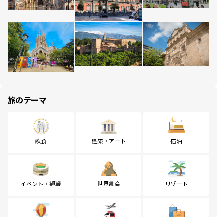
旅のテーマ
飲食
建築・アート
宿泊
イベント・観戦
世界遺産
リゾート