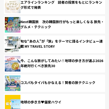
エアラインランキング 読者の投票をもとにランキン
グ形式で発表
Next韓国旅 次の韓国旅行がもっと楽しくなる 旅先・
グルメ・テクニック
旬な“あの人”が「旅」をテーマに語るインタビュー連
載 MY TRAVEL STORY
今、こんな旅がしてみたい！地球の歩き方が選ぶ2026
年絶対行くべき旅先30
コスパもタイパもかなえる！賢者の旅テクニック
地球の歩き方♥偏愛ハワイ