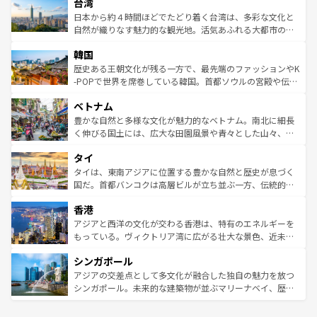
ならではの贅沢な旅のスタイルだ。 なお、新着のアメリカ
台湾
れるおもてなしの心で訪れる人々を迎えてくれるハワイの
リアリーフや大陸中央部にそびえるウルル（エアーズロッ
情報は
コンテンツ一覧
を参照してほしい。
人々、おいしいローカルフードやハワイアンミュージッ
ク）、タスマニアの美しい原生林やケアンズの熱帯雨林な
日本から約４時間ほどでたどり着く台湾は、多彩な文化と
ク、伝統的なフラダンスなど、すべてがハワイの魅力を彩
ど、見どころがたくさん。また、カフェやワイン、オージ
自然が織りなす魅力的な観光地。活気あふれる大都市の台
っている。訪れるたびに新しい発見と感動が待っているハ
ービーフなどの食文化も豊かで、美味しいものであふれて
北やノスタルジックな町並みが人気な九份（ジォウフェ
ワイを、存分に味わってほしい。 なお、新着のハワイ情報
韓国
いる。アクティビティも充実しており、サーフィンやダイ
ン）、静ひつな山岳地帯である台湾東部など、都市の喧騒
は
コンテンツ一覧
を参照してほしい。
ビング、ハイキングなど、アウトドア好きにはたまらな
と山間の静けさが共存しており、訪れる人に新しい発見と
歴史ある王朝文化が残る一方で、最先端のファッションやK
い。オーストラリアの多彩な魅力を存分に味わいつくそ
驚きをもたらしてくれる。また、奥深い台湾の食文化も魅
-POPで世界を席巻している韓国。首都ソウルの宮殿や伝統
う。 なお、新着のオーストラリア情報は
コンテンツ一覧
を
力で、夜市などの屋台グルメから高級料理、ヘルシーで美
家屋が並ぶエリアでは韓国の歴史と文化に浸ることがで
参照してほしい。
ベトナム
容にもいいと評判のスイーツなど、バラエティ豊かな料理
き、地方に足を延ばせば四季折々の自然美を楽しむことが
が味わえる。 なお、新着の台湾情報は
コンテンツ一覧
を参
できる。そして、キムチや焼肉、絶品のストリートフード
豊かな自然と多様な文化が魅力的なベトナム。南北に細長
照してほしい。
まで、さまざまな韓国料理が待っている。夜には、韓国な
く伸びる国土には、広大な田園風景や青々とした山々、世
らではのナイトライフも堪能できる。あたたかいホスピタ
界遺産に登録された壮大な自然景観が点在し、都市部では
タイ
リティに包まれながら、韓国の多彩な魅力を心ゆくまで味
急速な発展と共に伝統が息づく。ハノイの古い町並みやホ
わってみてほしい。 なお、新着の韓国情報は
コンテンツ一
ーチミン市のフランス統治時代の建物も、独特の雰囲気を
タイは、東南アジアに位置する豊かな自然と歴史が息づく
覧
を参照してほしい。
醸し出している。また、バラエティの豊かさとおいしさで
国だ。首都バンコクは高層ビルが立ち並ぶ一方、伝統的な
世界中の食通を魅了してやまないベトナム料理も魅力のひ
寺院や市場がいたるところに点在し、古きよき文化と現代
香港
とつ。フォーやバインミー、ベトナムコーヒーなどは、ぜ
の活気が交差している。北部ではチェンマイなどの山岳地
ひ現地で味わいたい。どの地域を訪れてもあたたかい人々
帯で自然と触れ合い、南部ではプーケットやクラビの美し
アジアと西洋の文化が交わる香港は、特有のエネルギーを
が旅行者を迎えてくれるので、きっと忘れられない旅にな
いビーチでリゾート気分を楽しむことができる。タイ料理
もっている。ヴィクトリア湾に広がる壮大な景色、近未来
るはずだ。 なお、新着のベトナム情報は
コンテンツ一覧
を
は世界的に有名で、屋台から高級レストランまで味覚を刺
的なアートスポット、そして歴史と現代が融合した町並
参照してほしい。
シンガポール
激する。気候は一年中温暖で、どの季節にも異なる楽しみ
み、どこを訪れても感動するはず。観光スポットが密集し
が待っている。親しみやすいタイの人々、仏教を中心とし
ており、効率よく見どころを回れるのも魅力。息をのむよ
アジアの交差点として多文化が融合した独自の魅力を放つ
た文化、そして多様な観光資源が、訪れる旅人を魅了し続
うな絶景から文化的な体験まで、香港を存分に楽しみ尽く
シンガポール。未来的な建築物が並ぶマリーナベイ、歴史
ける。 なお、新着のタイ情報は
コンテンツ一覧
を参照して
そう。 なお、新着の香港情報は
コンテンツ一覧
を参照して
と伝統を感じられるエスニックタウン、多数の緑豊かな公
ほしい。
ほしい。
園や自然保護区など、自然が調和した近代的な景観と文化