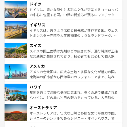
せる。地方によって風土や気候が異なるスペインはその個
ドイツ
で、幅広い魅力が詰まっている。華麗な宮殿、歴史的な大
性で訪れる人を魅了する。 なお、新着のスペイン情報は
コ
聖堂、美しいビーチ、そして豊かな自然が、訪れる者を心
ドイツは、豊かな歴史と多彩な文化が交差するヨーロッパ
ンテンツ一覧
を参照してほしい。
から魅了する。また、フランスは美食の国としても知ら
の中心に位置する国。中世の街並みが残るロマンチック街
れ、フランス料理はユネスコ無形文化遺産にも登録されて
道から、未来を先取りするようなモダンな都市まで多様な
イギリス
いる。シャンパンの発祥地であるランス、プロヴァンスの
顔を持つこの国は、どこを歩いても飽きることがない。ベ
香り高いラベンダー畑など、多彩な楽しみ方が可能だ。さ
ルリンの文化的活気、バイエルン州のアルプスの絶景、そ
イギリスは、古きよき伝統と最先端が共存する国。ウェス
らに、パリ以外の地域にも魅力が溢れており、どの街角に
してライン川沿いのワイン畑といった風景は必見。ビール
トミンスター寺院や大英博物館のようなランドマーク、歴
も豊かな歴史と文化が息づいている。パリ以外の個性あふ
とソーセージを味わいながら地元の人と過ごす楽しい時間
史ある大学都市、美しい丘陵地帯や牧歌的な風景など、エ
れる地方に足を運ぶとそれぞれで全く異なる文化を体験で
スイス
は、お酒好きな人にはぜひ体験してほしい。 なお、新着の
リアごとに異なる魅力がある。また、優雅なアフタヌーン
きるだろう。 なお、新着のフランス情報は
コンテンツ一覧
ドイツ情報は
コンテンツ一覧
を参照してほしい。
ティー、ビール好きにはたまらない英国パブ、サッカー観
スイスの国土面積は九州ほどの広さだが、運行時刻が正確
を参照してほしい。
戦など、本場だからこそできる体験も豊富。イギリスを旅
な交通網が整備されており、初心者でも安心して個人旅行
して楽しみつくそう。 なお、新着のイギリス情報は
コンテ
を楽しめる。日本同様に時刻表どおりの旅が可能だ。中世
アメリカ
ンツ一覧
を参照してほしい。
の建物がそのまま残る町や、スイスならではのユニークな
博物館もあり、アルプス観光だけでなく町歩きも満喫する
アメリカ合衆国は、広大な土地と多様な文化が魅力の国。
ことができる。国民の所得が高いため物価も高いが、旅行
東海岸の都市部から西海岸のカリフォルニアまで、訪れる
者向けの交通パス提供のサービスもあり、うまく活用すれ
場所ごとに異なる風景と体験が待っている。ニューヨーク
ハワイ
ば市内交通費無料で観光を楽しむこともできる。 なお、新
のような巨大都市は、観光、ショッピング、エンターテイ
着のスイス情報は
コンテンツ一覧
を参照してほしい。
ンメントが詰まった刺激的なスポットだ。一方、アメリカ
年間を通じて温暖な気候に恵まれ、多くの島で構成される
西部には大自然が広がり、グランドキャニオンやイエロー
ハワイは、どの島も独自の魅力をもっている。大自然の神
ストーン国立公園といった絶景が堪能できる。さらに、南
秘を感じたいなら、火山が生み出した壮大な景観を誇るハ
オーストラリア
部のニューオーリンズでは、音楽と美食が融合した独特の
ワイ島は見逃せない。また、定番の観光地といえばオアフ
文化が魅力。旅行者はアメリカの各地域で異なる魅力を楽
島だが、静かな自然を求めるならマウイ島やカウアイ島が
オーストラリアは、壮大な自然と多様な文化が魅力の国。
しみながら、その多様性と豊かな歴史を感じることができ
おすすめ。エメラルドグリーンに輝く海をはじめ、豊かな
シドニーのシンボルであるシドニー・オペラハウス、オー
るだろう。車でのロードトリップや列車の旅も、アメリカ
文化や歴史が息づいている。「アロハスピリット」と呼ば
ストラリア東海岸北部に広がる大サンゴ礁地帯グレートバ