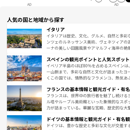
AD
AD
人気の国と地域から探す
イタリア
イタリアは歴史、文化、グルメ、自然と多彩
ンツェのルネッサンス美術、ヴェネツィアの
ーナの美しい田園風景やアマルフィ海岸の絶
は、本場のピザやパスタなど、絶品のイタリ
スペインの観光ポイントと人気スポット
夜眠るまで、すべての瞬間を楽しませてくれ
イベリア半島のほぼ80％を占めるスペインは
なお、新着のイタリア情報は
コンテンツ一覧
ー山脈まで、多彩な自然と文化が詰まったヨ
くこの国では、情熱的なフラメンコ、熱気あ
となっている。首都マドリードの洗練された
フランスの基本情報と観光ガイド・有名
ら、地方では古代ローマ遺跡や中世の城塞都
フランスは、世界中の旅行者を魅了し続ける
せる。地方によって風土や気候が異なるスペイン
ル塔やルーブル美術館といった象徴的なスポ
新着のスペイン情報は
コンテンツ一覧
を参照
力が詰まっている。華麗な宮殿、歴史的な大
る者を心から魅了する。また、フランスは美
ドイツの基本情報と観光ガイド・有名観
無形文化遺産にも登録されている。シャンパ
ドイツは、豊かな歴史と多彩な文化が交差す
いラベンダー畑など、多彩な楽しみ方が可能