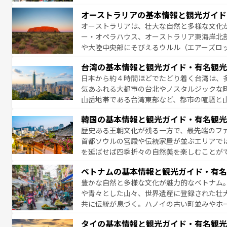
アイ島がおすすめ。エメラルドグリーンに輝
オーストラリアの基本情報と観光ガイド
る。「アロハスピリット」と呼ばれるおもて
オーストラリアは、壮大な自然と多様な文化
人々、おいしいローカルフードやハワイアン
ー・オペラハウス、オーストラリア東海岸北
がハワイの魅力を彩っている。訪れるたびに
や大陸中央部にそびえるウルル（エアーズロ
味わってほしい。 なお、新着のハワイ情報は
熱帯雨林など、見どころがたくさん。また、
台湾の基本情報と観光ガイド・有名観光
豊かで、美味しいものであふれている。アク
日本から約４時間ほどでたどり着く台湾は、
ング、ハイキングなど、アウトドア好きには
気あふれる大都市の台北やノスタルジックな
に味わいつくそう。 なお、新着のオー
山岳地帯である台湾東部など、都市の喧騒と
発見と驚きをもたらしてくれる。また、奥深
韓国の基本情報と観光ガイド・有名観光
から高級料理、ヘルシーで美容にもいいと評
歴史ある王朝文化が残る一方で、最先端のファ
える。 なお、新着の台湾情報は
コンテンツ一
首都ソウルの宮殿や伝統家屋が並ぶエリアで
を延ばせば四季折々の自然美を楽しむことが
トフードまで、さまざまな韓国料理が待って
ベトナムの基本情報と観光ガイド・有名
能できる。あたたかいホスピタリティに包ま
豊かな自然と多様な文化が魅力的なベトナム
てみてほしい。 なお、新着の韓国情報は
コン
や青々とした山々、世界遺産に登録された壮
共に伝統が息づく。ハノイの古い町並みやホ
雰囲気を醸し出している。また、バラエティ
タイの基本情報と観光ガイド・有名観光
まないベトナム料理も魅力のひとつ。フォー