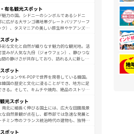
く海をはじめ、豊かな文化や歴史が息づいてい
・有名観光スポット
なしの心で訪れる人々を迎えてくれるハワイの
が魅力の国。シドニーのシンボルであるシドニ
ミュージック、伝統的なフラダンスなど、すべて
部に広がる大サンゴ礁地帯グレートバリアリーフ
新しい発見と感動が待っているハワイを、存分に
ック）、タスマニアの美しい原生林やケアンズの
コンテンツ一覧
を参照してほしい。
カフェやワイン、オージービーフなどの食文化も
スポット
ティビティも充実しており、サーフィンやダイビ
多彩な文化と自然が織りなす魅力的な観光地。活
たまらない。オーストラリアの多彩な魅力を存分
町並みが人気な九份（ジォウフェン）、静ひつな
ストラリア情報は
コンテンツ一覧
を参照してほしい。
山間の静けさが共存しており、訪れる人に新しい
い台湾の食文化も魅力で、夜市などの屋台グルメ
スポット
判のスイーツなど、バラエティ豊かな料理が味わ
ッションやK-POPで世界を席巻している韓国。
覧
を参照してほしい。
は韓国の歴史と文化に浸ることができ、地方に足
できる。そして、キムチや焼肉、絶品のストリー
いる。夜には、韓国ならではのナイトライフも堪
観光スポット
れながら、韓国の多彩な魅力を心ゆくまで味わっ
。南北に細長く伸びる国土には、広大な田園風景
テンツ一覧
を参照してほしい。
大な自然景観が点在し、都市部では急速な発展と
ーチミン市のフランス統治時代の建物も、独特の
の豊かさとおいしさで世界中の食通を魅了してや
スポット
やバインミー、ベトナムコーヒーなどは、ぜひ現