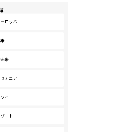
域
ヨーロッパ
北米
中南米
オセアニア
ハワイ
リゾート