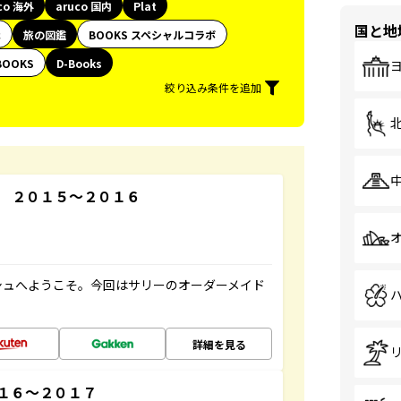
co 海外
aruco 国内
Plat
国と地
代
旅の図鑑
BOOKS スペシャルコラボ
BOOKS
D-Books
絞り込み条件を追加
 ２０１５～２０１６
シュへようこそ。今回はサリーのオーダーメイド
詳細を見る
１６～２０１７