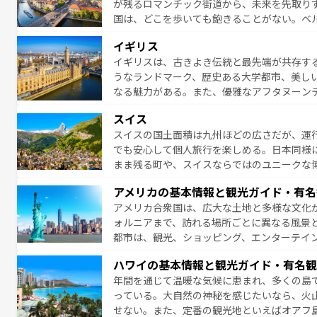
が残るロマンチック街道から、未来を先取り
り、どの街角にも豊かな歴史と文化が息づい
国は、どこを歩いても飽きることがない。ベ
絶景、そしてライン川沿いのワイン畑といっ
一覧
を参照してほしい。
イギリス
ら地元の人と過ごす楽しい時間は、お酒好きな人にはぜ
イギリスは、古きよき伝統と最先端が共存す
イツ情報は
コンテンツ一覧
を参照してほしい
うなランドマーク、歴史ある大学都市、美し
なる魅力がある。また、優雅なアフタヌーン
ッカー観戦など、本場だからこそできる体験も
スイス
お、新着のイギリス情報は
コンテンツ一覧
を
スイスの国土面積は九州ほどの広さだが、運
でも安心して個人旅行を楽しめる。日本同様
まま残る町や、スイスならではのユニークな
満喫することができる。国民の所得が高いた
アメリカの基本情報と観光ガイド・有名
ービスもあり、うまく活用すれば市内交通費無料で
アメリカ合衆国は、広大な土地と多様な文化
のスイス情報は
コンテンツ一覧
を参照してほ
ォルニアまで、訪れる場所ごとに異なる風景
都市は、観光、ショッピング、エンターテイ
アメリカ西部には大自然が広がり、グランド
ハワイの基本情報と観光ガイド・有名観
絶景が堪能できる。さらに、南部のニューオ
年間を通じて温暖な気候に恵まれ、多くの島
が魅力。旅行者はアメリカの各地域で異なる
っている。大自然の神秘を感じたいなら、火
感じることができるだろう。車でのロードト
せない。また、定番の観光地といえばオアフ
旅のスタイルだ。 なお、新着のアメリカ情