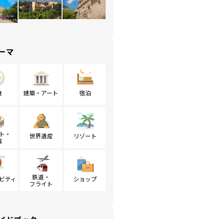
ーマ
食
建築・アート
宿泊
ト・
世界遺産
リゾート
戦
鉄道・
ビティ
ショップ
フライト