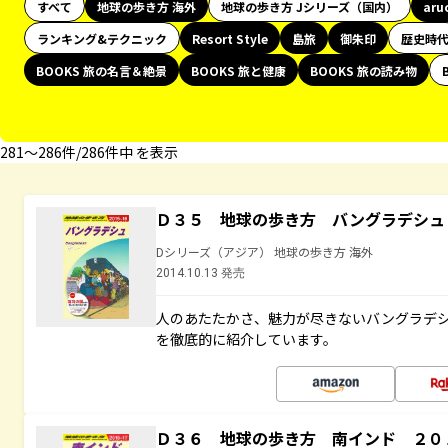
すべて
地球の歩き方 海外
地球の歩き方 Jシリーズ（国内）
aru
ランキング&テクニック
Resort Style
島旅
御朱印
歴史時
BOOKS 旅の名言＆絶景
BOOKS 旅と健康
BOOKS 旅の読み物
281〜286件/286件中 を表示
Ｄ３５ 地球の歩き方 バングラデシュ
Dシリーズ（アジア） 地球の歩き方 海外
2014.10.13 発売
人のあたたかさ、魅力が尽きないバングラデ
を徹底的に紹介しています。
Ｄ３６ 地球の歩き方 南インド ２０