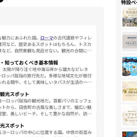
特設ペ
な魅力にあふれた国。
ローマ
の古代遺跡やフィレ
運河など、歴史あるスポットはもちろん、トスカ
景など、自然景観も見逃せない。観光の合間に
ア料理を堪能することもできる。朝目覚めてから
・知っておくべき基本情報
るイタリアで、忘れられない旅をしてみよう！
、太陽が降り注ぐ地中海沿岸から雄大なピレネ
を参照してほしい。
ーロッパ屈指の旅行先だ。多様な地域文化が根付
ふれる闘牛、そして美味しいタパスが生活の一部
雰囲気や、バルセロナのアートに溢れた街角か
観光スポット
市、穏やかなビーチリゾートまで多彩な表情を見
ヨーロッパ屈指の観光地だ。首都パリのエッフェ
はその個性で訪れる人を魅了する。 なお、
ットから、田舎町の古風な美しさまで、幅広い魅
してほしい。
聖堂、美しいビーチ、そして豊かな自然が、訪れ
食の国としても知られ、フランス料理はユネスコ
光スポット
ンの発祥地であるランス、プロヴァンスの香り高
るヨーロッパの中心に位置する国。中世の街並み
だ。さらに、パリ以外の地域にも魅力が溢れてお