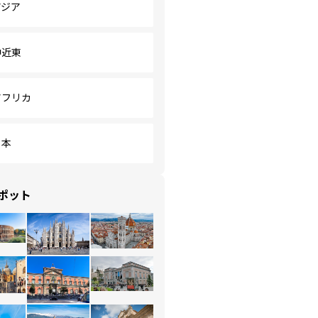
アジア
中近東
アフリカ
日本
ポット