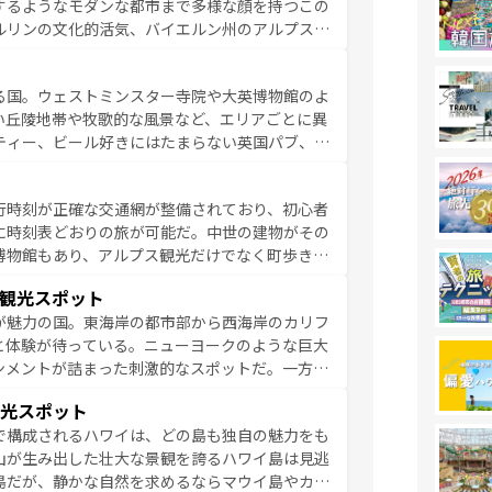
するようなモダンな都市まで多様な顔を持つこの
ている。パリ以外の個性あふれる地方に足を運ぶ
ルリンの文化的活気、バイエルン州のアルプスの
とそれぞれで全く異なる文化を体験できるだろう。 なお、新着のフランス情報は
コンテンツ
た風景は必見。ビールとソーセージを味わいなが
ひ体験してほしい。 なお、新着のド
る国。ウェストミンスター寺院や大英博物館のよ
。
い丘陵地帯や牧歌的な風景など、エリアごとに異
ティー、ビール好きにはたまらない英国パブ、サ
豊富。イギリスを旅して楽しみつくそう。 な
参照してほしい。
行時刻が正確な交通網が整備されており、初心者
に時刻表どおりの旅が可能だ。中世の建物がその
博物館もあり、アルプス観光だけでなく町歩きも
め物価も高いが、旅行者向けの交通パス提供のサ
観光スポット
観光を楽しむこともできる。 なお、新着
が魅力の国。東海岸の都市部から西海岸のカリフ
しい。
と体験が待っている。ニューヨークのような巨大
ンメントが詰まった刺激的なスポットだ。一方、
キャニオンやイエローストーン国立公園といった
光スポット
ーリンズでは、音楽と美食が融合した独特の文化
で構成されるハワイは、どの島も独自の魅力をも
魅力を楽しみながら、その多様性と豊かな歴史を
山が生み出した壮大な景観を誇るハワイ島は見逃
リップや列車の旅も、アメリカならではの贅沢な
島だが、静かな自然を求めるならマウイ島やカウ
報は
コンテンツ一覧
を参照してほしい。