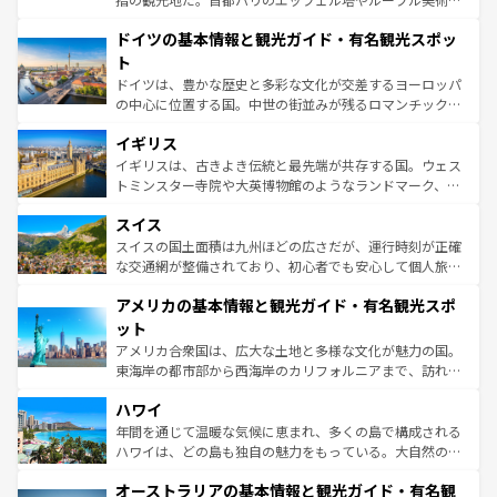
の城塞都市、穏やかなビーチリゾートまで多彩な表情を見
といった象徴的なスポットから、田舎町の古風な美しさま
せる。地方によって風土や気候が異なるスペインはその個
ドイツの基本情報と観光ガイド・有名観光スポッ
で、幅広い魅力が詰まっている。華麗な宮殿、歴史的な大
性で訪れる人を魅了する。 なお、新着のスペイン情報は
コ
聖堂、美しいビーチ、そして豊かな自然が、訪れる者を心
ト
ンテンツ一覧
を参照してほしい。
から魅了する。また、フランスは美食の国としても知ら
ドイツは、豊かな歴史と多彩な文化が交差するヨーロッパ
れ、フランス料理はユネスコ無形文化遺産にも登録されて
の中心に位置する国。中世の街並みが残るロマンチック街
いる。シャンパンの発祥地であるランス、プロヴァンスの
道から、未来を先取りするようなモダンな都市まで多様な
香り高いラベンダー畑など、多彩な楽しみ方が可能だ。さ
イギリス
顔を持つこの国は、どこを歩いても飽きることがない。ベ
らに、パリ以外の地域にも魅力が溢れており、どの街角に
ルリンの文化的活気、バイエルン州のアルプスの絶景、そ
イギリスは、古きよき伝統と最先端が共存する国。ウェス
も豊かな歴史と文化が息づいている。パリ以外の個性あふ
してライン川沿いのワイン畑といった風景は必見。ビール
トミンスター寺院や大英博物館のようなランドマーク、歴
れる地方に足を運ぶとそれぞれで全く異なる文化を体験で
とソーセージを味わいながら地元の人と過ごす楽しい時間
史ある大学都市、美しい丘陵地帯や牧歌的な風景など、エ
きるだろう。 なお、新着のフランス情報は
コンテンツ一覧
スイス
は、お酒好きな人にはぜひ体験してほしい。 なお、新着の
リアごとに異なる魅力がある。また、優雅なアフタヌーン
を参照してほしい。
ドイツ情報は
コンテンツ一覧
を参照してほしい。
ティー、ビール好きにはたまらない英国パブ、サッカー観
スイスの国土面積は九州ほどの広さだが、運行時刻が正確
戦など、本場だからこそできる体験も豊富。イギリスを旅
な交通網が整備されており、初心者でも安心して個人旅行
して楽しみつくそう。 なお、新着のイギリス情報は
コンテ
を楽しめる。日本同様に時刻表どおりの旅が可能だ。中世
アメリカの基本情報と観光ガイド・有名観光スポ
ンツ一覧
を参照してほしい。
の建物がそのまま残る町や、スイスならではのユニークな
博物館もあり、アルプス観光だけでなく町歩きも満喫する
ット
ことができる。国民の所得が高いため物価も高いが、旅行
アメリカ合衆国は、広大な土地と多様な文化が魅力の国。
者向けの交通パス提供のサービスもあり、うまく活用すれ
東海岸の都市部から西海岸のカリフォルニアまで、訪れる
ば市内交通費無料で観光を楽しむこともできる。 なお、新
場所ごとに異なる風景と体験が待っている。ニューヨーク
着のスイス情報は
コンテンツ一覧
を参照してほしい。
ハワイ
のような巨大都市は、観光、ショッピング、エンターテイ
ンメントが詰まった刺激的なスポットだ。一方、アメリカ
年間を通じて温暖な気候に恵まれ、多くの島で構成される
西部には大自然が広がり、グランドキャニオンやイエロー
ハワイは、どの島も独自の魅力をもっている。大自然の神
ストーン国立公園といった絶景が堪能できる。さらに、南
秘を感じたいなら、火山が生み出した壮大な景観を誇るハ
オーストラリアの基本情報と観光ガイド・有名観
部のニューオーリンズでは、音楽と美食が融合した独特の
ワイ島は見逃せない。また、定番の観光地といえばオアフ