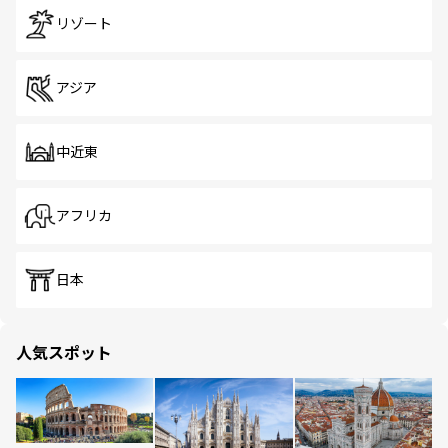
リゾート
アジア
中近東
アフリカ
日本
人気スポット