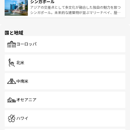
参照してほしい。
シンガポール
激する。気候は一年中温暖で、どの季節にも異なる楽しみ
み、どこを訪れても感動するはず。観光スポットが密集し
が待っている。親しみやすいタイの人々、仏教を中心とし
ており、効率よく見どころを回れるのも魅力。息をのむよ
アジアの交差点として多文化が融合した独自の魅力を放つ
た文化、そして多様な観光資源が、訪れる旅人を魅了し続
うな絶景から文化的な体験まで、香港を存分に楽しみ尽く
シンガポール。未来的な建築物が並ぶマリーナベイ、歴史
ける。 なお、新着のタイ情報は
コンテンツ一覧
を参照して
そう。 なお、新着の香港情報は
コンテンツ一覧
を参照して
と伝統を感じられるエスニックタウン、多数の緑豊かな公
ほしい。
ほしい。
園や自然保護区など、自然が調和した近代的な景観と文化
の多様性あふれるカラフルな町は、どこを歩いても新しい
国と地域
発見がある。さらに、治安のよさや充実した公共交通機関
も、旅行者にとっては魅力的なポイント。グルメも豊富
で、ホーカーズは地元の風情を楽しめる外せないスポット
ヨーロッパ
だ。訪れる人を飽きさせないシンガポールで、多様な魅力
を体感しよう。 なお、新着のシンガポール情報は
コンテン
ツ一覧
を参照してほしい。
北米
中南米
オセアニア
ハワイ