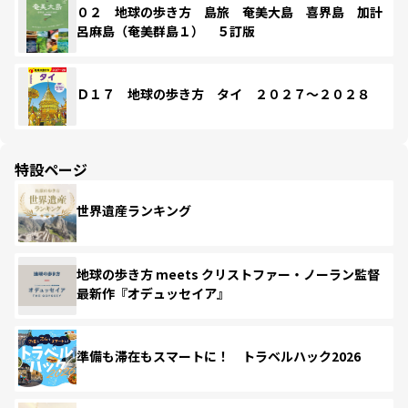
０２ 地球の歩き方 島旅 奄美大島 喜界島 加計
呂麻島（奄美群島１） ５訂版
Ｄ１７ 地球の歩き方 タイ ２０２７～２０２８
特設ページ
世界遺産ランキング
地球の歩き方 meets クリストファー・ノーラン監督
最新作『オデュッセイア』
準備も滞在もスマートに！ トラベルハック2026