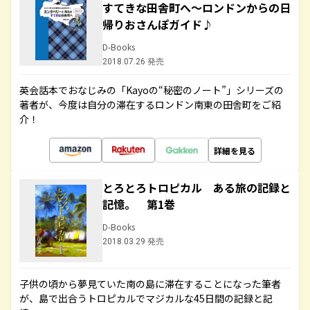
すてきな田舎町へ～ロンドンからの日
帰りおさんぽガイド♪
D-Books
2018.07.26 発売
英会話本でおなじみの「Kayoの“秘密のノート”」シリーズの
著者が、今度は自分の滞在するロンドン南東の田舎町をご紹
介！
詳細を見る
とろとろトロピカル ある旅の記録と
記憶。 第1巻
D-Books
2018.03.29 発売
子供の頃から夢見ていた南の島に滞在することになった筆者
が、島で出合うトロピカルでマジカルな45日間の記録と記