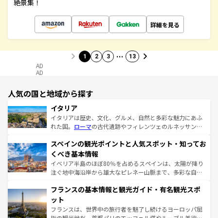
絶景集！
詳細を見る
…
1
2
3
13
AD
AD
人気の国と地域から探す
イタリア
イタリアは歴史、文化、グルメ、自然と多彩な魅力にあふ
れた国。
ローマ
の古代遺跡やフィレンツェのルネッサンス
美術、ヴェネツィアの運河など、歴史あるスポットはもち
スペインの観光ポイントと人気スポット・知ってお
ろん、トスカーナの美しい田園風景やアマルフィ海岸の絶
景など、自然景観も見逃せない。観光の合間には、本場の
くべき基本情報
ピザやパスタなど、絶品のイタリア料理を堪能することも
イベリア半島のほぼ80％を占めるスペインは、太陽が降り
できる。朝目覚めてから夜眠るまで、すべての瞬間を楽し
注ぐ地中海沿岸から雄大なピレネー山脈まで、多彩な自然
ませてくれるイタリアで、忘れられない旅をしてみよう！
と文化が詰まったヨーロッパ屈指の旅行先だ。多様な地域
なお、新着のイタリア情報は
コンテンツ一覧
を参照してほ
フランスの基本情報と観光ガイド・有名観光スポ
文化が根付くこの国では、情熱的なフラメンコ、熱気あふ
しい。
れる闘牛、そして美味しいタパスが生活の一部となってい
ット
る。首都マドリードの洗練された雰囲気や、バルセロナの
フランスは、世界中の旅行者を魅了し続けるヨーロッパ屈
アートに溢れた街角から、地方では古代ローマ遺跡や中世
指の観光地だ。首都パリのエッフェル塔やルーブル美術館