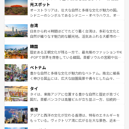
文化が魅力。旅行者はアメリカの各地域で異なる魅力を楽
島だが、静かな自然を求めるならマウイ島やカウアイ島が
光スポット
しみながら、その多様性と豊かな歴史を感じることができ
おすすめ。エメラルドグリーンに輝く海をはじめ、豊かな
オーストラリアは、壮大な自然と多様な文化が魅力の国。
るだろう。車でのロードトリップや列車の旅も、アメリカ
文化や歴史が息づいている。「アロハスピリット」と呼ば
シドニーのシンボルであるシドニー・オペラハウス、オー
ならではの贅沢な旅のスタイルだ。 なお、新着のアメリカ
れるおもてなしの心で訪れる人々を迎えてくれるハワイの
ストラリア東海岸北部に広がる大サンゴ礁地帯グレートバ
情報は
コンテンツ一覧
を参照してほしい。
人々、おいしいローカルフードやハワイアンミュージッ
台湾
リアリーフや大陸中央部にそびえるウルル（エアーズロッ
ク、伝統的なフラダンスなど、すべてがハワイの魅力を彩
ク）、タスマニアの美しい原生林やケアンズの熱帯雨林な
日本から約４時間ほどでたどり着く台湾は、多彩な文化と
っている。訪れるたびに新しい発見と感動が待っているハ
ど、見どころがたくさん。また、カフェやワイン、オージ
自然が織りなす魅力的な観光地。活気あふれる大都市の台
ワイを、存分に味わってほしい。 なお、新着のハワイ情報
ービーフなどの食文化も豊かで、美味しいものであふれて
北やノスタルジックな町並みが人気な九份（ジォウフェ
は
コンテンツ一覧
を参照してほしい。
韓国
いる。アクティビティも充実しており、サーフィンやダイ
ン）、静ひつな山岳地帯である台湾東部など、都市の喧騒
ビング、ハイキングなど、アウトドア好きにはたまらな
と山間の静けさが共存しており、訪れる人に新しい発見と
歴史ある王朝文化が残る一方で、最先端のファッションやK
い。オーストラリアの多彩な魅力を存分に味わいつくそ
驚きをもたらしてくれる。また、奥深い台湾の食文化も魅
-POPで世界を席巻している韓国。首都ソウルの宮殿や伝統
う。 なお、新着のオーストラリア情報は
コンテンツ一覧
を
力で、夜市などの屋台グルメから高級料理、ヘルシーで美
家屋が並ぶエリアでは韓国の歴史と文化に浸ることがで
参照してほしい。
ベトナム
容にもいいと評判のスイーツなど、バラエティ豊かな料理
き、地方に足を延ばせば四季折々の自然美を楽しむことが
が味わえる。 なお、新着の台湾情報は
コンテンツ一覧
を参
できる。そして、キムチや焼肉、絶品のストリートフード
豊かな自然と多様な文化が魅力的なベトナム。南北に細長
照してほしい。
まで、さまざまな韓国料理が待っている。夜には、韓国な
く伸びる国土には、広大な田園風景や青々とした山々、世
らではのナイトライフも堪能できる。あたたかいホスピタ
界遺産に登録された壮大な自然景観が点在し、都市部では
タイ
リティに包まれながら、韓国の多彩な魅力を心ゆくまで味
急速な発展と共に伝統が息づく。ハノイの古い町並みやホ
わってみてほしい。 なお、新着の韓国情報は
コンテンツ一
ーチミン市のフランス統治時代の建物も、独特の雰囲気を
タイは、東南アジアに位置する豊かな自然と歴史が息づく
覧
を参照してほしい。
醸し出している。また、バラエティの豊かさとおいしさで
国だ。首都バンコクは高層ビルが立ち並ぶ一方、伝統的な
世界中の食通を魅了してやまないベトナム料理も魅力のひ
寺院や市場がいたるところに点在し、古きよき文化と現代
香港
とつ。フォーやバインミー、ベトナムコーヒーなどは、ぜ
の活気が交差している。北部ではチェンマイなどの山岳地
ひ現地で味わいたい。どの地域を訪れてもあたたかい人々
帯で自然と触れ合い、南部ではプーケットやクラビの美し
アジアと西洋の文化が交わる香港は、特有のエネルギーを
が旅行者を迎えてくれるので、きっと忘れられない旅にな
いビーチでリゾート気分を楽しむことができる。タイ料理
もっている。ヴィクトリア湾に広がる壮大な景色、近未来
るはずだ。 なお、新着のベトナム情報は
コンテンツ一覧
を
は世界的に有名で、屋台から高級レストランまで味覚を刺
的なアートスポット、そして歴史と現代が融合した町並