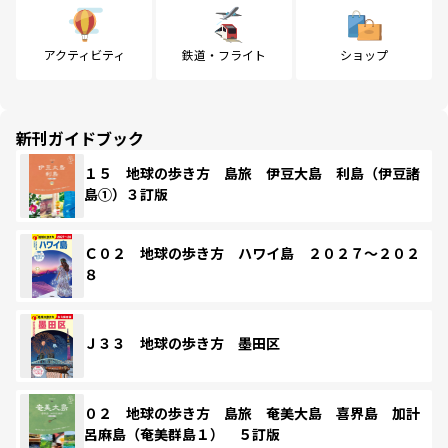
アクティビティ
鉄道・フライト
ショップ
新刊ガイドブック
１５ 地球の歩き方 島旅 伊豆大島 利島（伊豆諸
島①）３訂版
Ｃ０２ 地球の歩き方 ハワイ島 ２０２７～２０２
８
Ｊ３３ 地球の歩き方 墨田区
０２ 地球の歩き方 島旅 奄美大島 喜界島 加計
呂麻島（奄美群島１） ５訂版