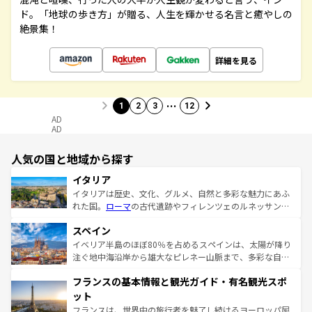
ド。「地球の歩き方」が贈る、人生を輝かせる名言と癒やしの
絶景集！
詳細を見る
…
1
2
3
12
AD
AD
人気の国と地域から探す
イタリア
イタリアは歴史、文化、グルメ、自然と多彩な魅力にあふ
れた国。
ローマ
の古代遺跡やフィレンツェのルネッサンス
美術、ヴェネツィアの運河など、歴史あるスポットはもち
スペイン
ろん、トスカーナの美しい田園風景やアマルフィ海岸の絶
景など、自然景観も見逃せない。観光の合間には、本場の
イベリア半島のほぼ80％を占めるスペインは、太陽が降り
ピザやパスタなど、絶品のイタリア料理を堪能することも
注ぐ地中海沿岸から雄大なピレネー山脈まで、多彩な自然
できる。朝目覚めてから夜眠るまで、すべての瞬間を楽し
と文化が詰まったヨーロッパ屈指の旅行先だ。多様な地域
フランスの基本情報と観光ガイド・有名観光スポ
ませてくれるイタリアで、忘れられない旅をしてみよう！
文化が根付くこの国では、情熱的なフラメンコ、熱気あふ
なお、新着のイタリア情報は
コンテンツ一覧
を参照してほ
れる闘牛、そして美味しいタパスが生活の一部となってい
ット
しい。
る。首都マドリードの洗練された雰囲気や、バルセロナの
フランスは、世界中の旅行者を魅了し続けるヨーロッパ屈