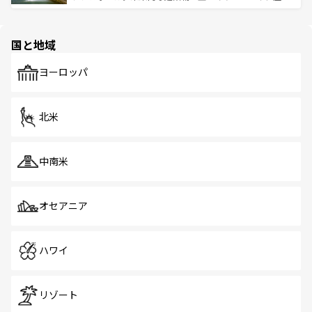
ける。 なお、新着のタイ情報は
コンテンツ一覧
を参照して
そう。 なお、新着の香港情報は
コンテンツ一覧
を参照して
と伝統を感じられるエスニックタウン、多数の緑豊かな公
ほしい。
ほしい。
園や自然保護区など、自然が調和した近代的な景観と文化
の多様性あふれるカラフルな町は、どこを歩いても新しい
国と地域
発見がある。さらに、治安のよさや充実した公共交通機関
も、旅行者にとっては魅力的なポイント。グルメも豊富
で、ホーカーズは地元の風情を楽しめる外せないスポット
ヨーロッパ
だ。訪れる人を飽きさせないシンガポールで、多様な魅力
を体感しよう。 なお、新着のシンガポール情報は
コンテン
ツ一覧
を参照してほしい。
北米
中南米
オセアニア
ハワイ
リゾート