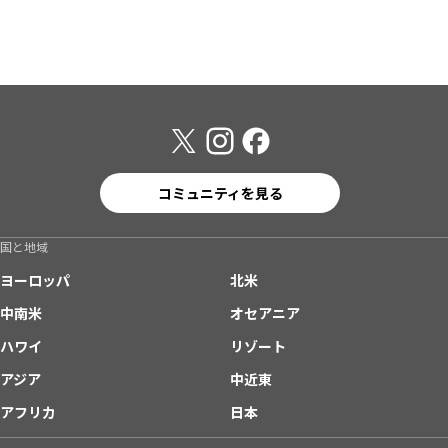
コミュニティを見る
国と地域
ヨーロッパ
北米
中南米
オセアニア
ハワイ
リゾート
アジア
中近東
アフリカ
日本