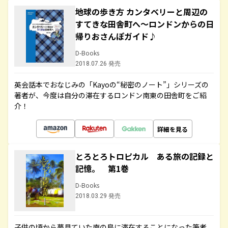
地球の歩き方 カンタベリーと周辺の
すてきな田舎町へ～ロンドンからの日
帰りおさんぽガイド♪
D-Books
2018.07.26 発売
英会話本でおなじみの「Kayoの“秘密のノート”」シリーズの
著者が、今度は自分の滞在するロンドン南東の田舎町をご紹
介！
詳細を見る
とろとろトロピカル ある旅の記録と
記憶。 第1巻
D-Books
2018.03.29 発売
子供の頃から夢見ていた南の島に滞在することになった筆者