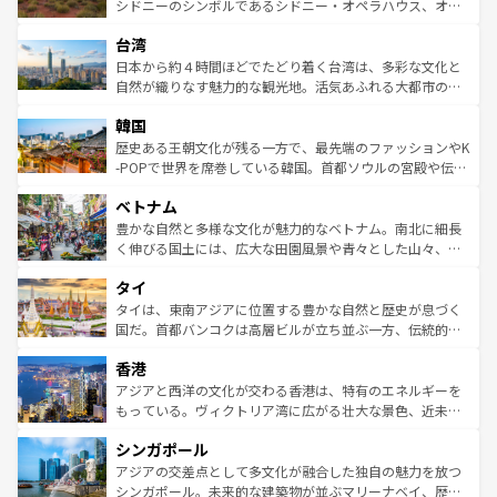
しみながら、その多様性と豊かな歴史を感じることができ
おすすめ。エメラルドグリーンに輝く海をはじめ、豊かな
シドニーのシンボルであるシドニー・オペラハウス、オー
るだろう。車でのロードトリップや列車の旅も、アメリカ
文化や歴史が息づいている。「アロハスピリット」と呼ば
ストラリア東海岸北部に広がる大サンゴ礁地帯グレートバ
ならではの贅沢な旅のスタイルだ。 なお、新着のアメリカ
台湾
れるおもてなしの心で訪れる人々を迎えてくれるハワイの
リアリーフや大陸中央部にそびえるウルル（エアーズロッ
情報は
コンテンツ一覧
を参照してほしい。
人々、おいしいローカルフードやハワイアンミュージッ
ク）、タスマニアの美しい原生林やケアンズの熱帯雨林な
日本から約４時間ほどでたどり着く台湾は、多彩な文化と
ク、伝統的なフラダンスなど、すべてがハワイの魅力を彩
ど、見どころがたくさん。また、カフェやワイン、オージ
自然が織りなす魅力的な観光地。活気あふれる大都市の台
っている。訪れるたびに新しい発見と感動が待っているハ
ービーフなどの食文化も豊かで、美味しいものであふれて
北やノスタルジックな町並みが人気な九份（ジォウフェ
ワイを、存分に味わってほしい。 なお、新着のハワイ情報
韓国
いる。アクティビティも充実しており、サーフィンやダイ
ン）、静ひつな山岳地帯である台湾東部など、都市の喧騒
は
コンテンツ一覧
を参照してほしい。
ビング、ハイキングなど、アウトドア好きにはたまらな
と山間の静けさが共存しており、訪れる人に新しい発見と
歴史ある王朝文化が残る一方で、最先端のファッションやK
い。オーストラリアの多彩な魅力を存分に味わいつくそ
驚きをもたらしてくれる。また、奥深い台湾の食文化も魅
-POPで世界を席巻している韓国。首都ソウルの宮殿や伝統
う。 なお、新着のオーストラリア情報は
コンテンツ一覧
を
力で、夜市などの屋台グルメから高級料理、ヘルシーで美
家屋が並ぶエリアでは韓国の歴史と文化に浸ることがで
参照してほしい。
ベトナム
容にもいいと評判のスイーツなど、バラエティ豊かな料理
き、地方に足を延ばせば四季折々の自然美を楽しむことが
が味わえる。 なお、新着の台湾情報は
コンテンツ一覧
を参
できる。そして、キムチや焼肉、絶品のストリートフード
豊かな自然と多様な文化が魅力的なベトナム。南北に細長
照してほしい。
まで、さまざまな韓国料理が待っている。夜には、韓国な
く伸びる国土には、広大な田園風景や青々とした山々、世
らではのナイトライフも堪能できる。あたたかいホスピタ
界遺産に登録された壮大な自然景観が点在し、都市部では
タイ
リティに包まれながら、韓国の多彩な魅力を心ゆくまで味
急速な発展と共に伝統が息づく。ハノイの古い町並みやホ
わってみてほしい。 なお、新着の韓国情報は
コンテンツ一
ーチミン市のフランス統治時代の建物も、独特の雰囲気を
タイは、東南アジアに位置する豊かな自然と歴史が息づく
覧
を参照してほしい。
醸し出している。また、バラエティの豊かさとおいしさで
国だ。首都バンコクは高層ビルが立ち並ぶ一方、伝統的な
世界中の食通を魅了してやまないベトナム料理も魅力のひ
寺院や市場がいたるところに点在し、古きよき文化と現代
香港
とつ。フォーやバインミー、ベトナムコーヒーなどは、ぜ
の活気が交差している。北部ではチェンマイなどの山岳地
ひ現地で味わいたい。どの地域を訪れてもあたたかい人々
帯で自然と触れ合い、南部ではプーケットやクラビの美し
アジアと西洋の文化が交わる香港は、特有のエネルギーを
が旅行者を迎えてくれるので、きっと忘れられない旅にな
いビーチでリゾート気分を楽しむことができる。タイ料理
もっている。ヴィクトリア湾に広がる壮大な景色、近未来
るはずだ。 なお、新着のベトナム情報は
コンテンツ一覧
を
は世界的に有名で、屋台から高級レストランまで味覚を刺
的なアートスポット、そして歴史と現代が融合した町並
参照してほしい。
シンガポール
激する。気候は一年中温暖で、どの季節にも異なる楽しみ
み、どこを訪れても感動するはず。観光スポットが密集し
が待っている。親しみやすいタイの人々、仏教を中心とし
ており、効率よく見どころを回れるのも魅力。息をのむよ
アジアの交差点として多文化が融合した独自の魅力を放つ
た文化、そして多様な観光資源が、訪れる旅人を魅了し続
うな絶景から文化的な体験まで、香港を存分に楽しみ尽く
シンガポール。未来的な建築物が並ぶマリーナベイ、歴史