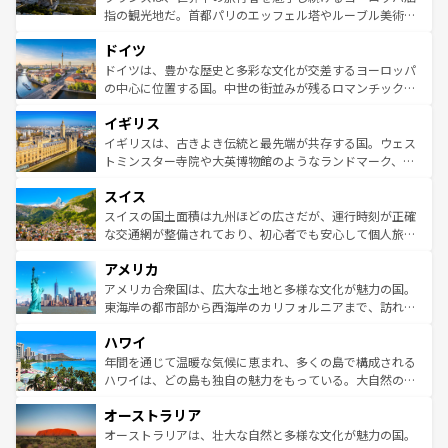
アートに溢れた街角から、地方では古代ローマ遺跡や中世
指の観光地だ。首都パリのエッフェル塔やルーブル美術館
の城塞都市、穏やかなビーチリゾートまで多彩な表情を見
といった象徴的なスポットから、田舎町の古風な美しさま
せる。地方によって風土や気候が異なるスペインはその個
ドイツ
で、幅広い魅力が詰まっている。華麗な宮殿、歴史的な大
性で訪れる人を魅了する。 なお、新着のスペイン情報は
コ
聖堂、美しいビーチ、そして豊かな自然が、訪れる者を心
ドイツは、豊かな歴史と多彩な文化が交差するヨーロッパ
ンテンツ一覧
を参照してほしい。
から魅了する。また、フランスは美食の国としても知ら
の中心に位置する国。中世の街並みが残るロマンチック街
れ、フランス料理はユネスコ無形文化遺産にも登録されて
道から、未来を先取りするようなモダンな都市まで多様な
イギリス
いる。シャンパンの発祥地であるランス、プロヴァンスの
顔を持つこの国は、どこを歩いても飽きることがない。ベ
香り高いラベンダー畑など、多彩な楽しみ方が可能だ。さ
ルリンの文化的活気、バイエルン州のアルプスの絶景、そ
イギリスは、古きよき伝統と最先端が共存する国。ウェス
らに、パリ以外の地域にも魅力が溢れており、どの街角に
してライン川沿いのワイン畑といった風景は必見。ビール
トミンスター寺院や大英博物館のようなランドマーク、歴
も豊かな歴史と文化が息づいている。パリ以外の個性あふ
とソーセージを味わいながら地元の人と過ごす楽しい時間
史ある大学都市、美しい丘陵地帯や牧歌的な風景など、エ
れる地方に足を運ぶとそれぞれで全く異なる文化を体験で
スイス
は、お酒好きな人にはぜひ体験してほしい。 なお、新着の
リアごとに異なる魅力がある。また、優雅なアフタヌーン
きるだろう。 なお、新着のフランス情報は
コンテンツ一覧
ドイツ情報は
コンテンツ一覧
を参照してほしい。
ティー、ビール好きにはたまらない英国パブ、サッカー観
スイスの国土面積は九州ほどの広さだが、運行時刻が正確
を参照してほしい。
戦など、本場だからこそできる体験も豊富。イギリスを旅
な交通網が整備されており、初心者でも安心して個人旅行
して楽しみつくそう。 なお、新着のイギリス情報は
コンテ
を楽しめる。日本同様に時刻表どおりの旅が可能だ。中世
アメリカ
ンツ一覧
を参照してほしい。
の建物がそのまま残る町や、スイスならではのユニークな
博物館もあり、アルプス観光だけでなく町歩きも満喫する
アメリカ合衆国は、広大な土地と多様な文化が魅力の国。
ことができる。国民の所得が高いため物価も高いが、旅行
東海岸の都市部から西海岸のカリフォルニアまで、訪れる
者向けの交通パス提供のサービスもあり、うまく活用すれ
場所ごとに異なる風景と体験が待っている。ニューヨーク
ハワイ
ば市内交通費無料で観光を楽しむこともできる。 なお、新
のような巨大都市は、観光、ショッピング、エンターテイ
着のスイス情報は
コンテンツ一覧
を参照してほしい。
ンメントが詰まった刺激的なスポットだ。一方、アメリカ
年間を通じて温暖な気候に恵まれ、多くの島で構成される
西部には大自然が広がり、グランドキャニオンやイエロー
ハワイは、どの島も独自の魅力をもっている。大自然の神
ストーン国立公園といった絶景が堪能できる。さらに、南
秘を感じたいなら、火山が生み出した壮大な景観を誇るハ
オーストラリア
部のニューオーリンズでは、音楽と美食が融合した独特の
ワイ島は見逃せない。また、定番の観光地といえばオアフ
文化が魅力。旅行者はアメリカの各地域で異なる魅力を楽
島だが、静かな自然を求めるならマウイ島やカウアイ島が
オーストラリアは、壮大な自然と多様な文化が魅力の国。