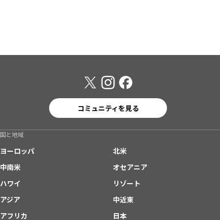
コミュニティを見る
国と地域
ヨーロッパ
北米
中南米
オセアニア
ハワイ
リゾート
アジア
中近東
アフリカ
日本