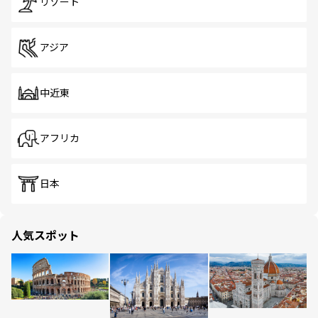
リゾート
アジア
中近東
アフリカ
日本
人気スポット