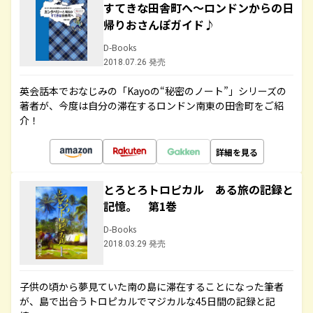
すてきな田舎町へ～ロンドンからの日
帰りおさんぽガイド♪
D-Books
2018.07.26 発売
英会話本でおなじみの「Kayoの“秘密のノート”」シリーズの
著者が、今度は自分の滞在するロンドン南東の田舎町をご紹
介！
詳細を見る
とろとろトロピカル ある旅の記録と
記憶。 第1巻
D-Books
2018.03.29 発売
子供の頃から夢見ていた南の島に滞在することになった筆者
が、島で出合うトロピカルでマジカルな45日間の記録と記