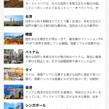
しみながら、その多様性と豊かな歴史を感じることができ
おすすめ。エメラルドグリーンに輝く海をはじめ、豊かな
オーストラリアは、壮大な自然と多様な文化が魅力の国。
るだろう。車でのロードトリップや列車の旅も、アメリカ
文化や歴史が息づいている。「アロハスピリット」と呼ば
シドニーのシンボルであるシドニー・オペラハウス、オー
ならではの贅沢な旅のスタイルだ。 なお、新着のアメリカ
れるおもてなしの心で訪れる人々を迎えてくれるハワイの
ストラリア東海岸北部に広がる大サンゴ礁地帯グレートバ
情報は
コンテンツ一覧
を参照してほしい。
人々、おいしいローカルフードやハワイアンミュージッ
台湾
リアリーフや大陸中央部にそびえるウルル（エアーズロッ
ク、伝統的なフラダンスなど、すべてがハワイの魅力を彩
ク）、タスマニアの美しい原生林やケアンズの熱帯雨林な
日本から約４時間ほどでたどり着く台湾は、多彩な文化と
っている。訪れるたびに新しい発見と感動が待っているハ
ど、見どころがたくさん。また、カフェやワイン、オージ
自然が織りなす魅力的な観光地。活気あふれる大都市の台
ワイを、存分に味わってほしい。 なお、新着のハワイ情報
ービーフなどの食文化も豊かで、美味しいものであふれて
北やノスタルジックな町並みが人気な九份（ジォウフェ
は
コンテンツ一覧
を参照してほしい。
韓国
いる。アクティビティも充実しており、サーフィンやダイ
ン）、静ひつな山岳地帯である台湾東部など、都市の喧騒
ビング、ハイキングなど、アウトドア好きにはたまらな
と山間の静けさが共存しており、訪れる人に新しい発見と
歴史ある王朝文化が残る一方で、最先端のファッションやK
い。オーストラリアの多彩な魅力を存分に味わいつくそ
驚きをもたらしてくれる。また、奥深い台湾の食文化も魅
-POPで世界を席巻している韓国。首都ソウルの宮殿や伝統
う。 なお、新着のオーストラリア情報は
コンテンツ一覧
を
力で、夜市などの屋台グルメから高級料理、ヘルシーで美
家屋が並ぶエリアでは韓国の歴史と文化に浸ることがで
参照してほしい。
ベトナム
容にもいいと評判のスイーツなど、バラエティ豊かな料理
き、地方に足を延ばせば四季折々の自然美を楽しむことが
が味わえる。 なお、新着の台湾情報は
コンテンツ一覧
を参
できる。そして、キムチや焼肉、絶品のストリートフード
豊かな自然と多様な文化が魅力的なベトナム。南北に細長
照してほしい。
まで、さまざまな韓国料理が待っている。夜には、韓国な
く伸びる国土には、広大な田園風景や青々とした山々、世
らではのナイトライフも堪能できる。あたたかいホスピタ
界遺産に登録された壮大な自然景観が点在し、都市部では
タイ
リティに包まれながら、韓国の多彩な魅力を心ゆくまで味
急速な発展と共に伝統が息づく。ハノイの古い町並みやホ
わってみてほしい。 なお、新着の韓国情報は
コンテンツ一
ーチミン市のフランス統治時代の建物も、独特の雰囲気を
タイは、東南アジアに位置する豊かな自然と歴史が息づく
覧
を参照してほしい。
醸し出している。また、バラエティの豊かさとおいしさで
国だ。首都バンコクは高層ビルが立ち並ぶ一方、伝統的な
世界中の食通を魅了してやまないベトナム料理も魅力のひ
寺院や市場がいたるところに点在し、古きよき文化と現代
香港
とつ。フォーやバインミー、ベトナムコーヒーなどは、ぜ
の活気が交差している。北部ではチェンマイなどの山岳地
ひ現地で味わいたい。どの地域を訪れてもあたたかい人々
帯で自然と触れ合い、南部ではプーケットやクラビの美し
アジアと西洋の文化が交わる香港は、特有のエネルギーを
が旅行者を迎えてくれるので、きっと忘れられない旅にな
いビーチでリゾート気分を楽しむことができる。タイ料理
もっている。ヴィクトリア湾に広がる壮大な景色、近未来
るはずだ。 なお、新着のベトナム情報は
コンテンツ一覧
を
は世界的に有名で、屋台から高級レストランまで味覚を刺
的なアートスポット、そして歴史と現代が融合した町並
参照してほしい。
シンガポール
激する。気候は一年中温暖で、どの季節にも異なる楽しみ
み、どこを訪れても感動するはず。観光スポットが密集し