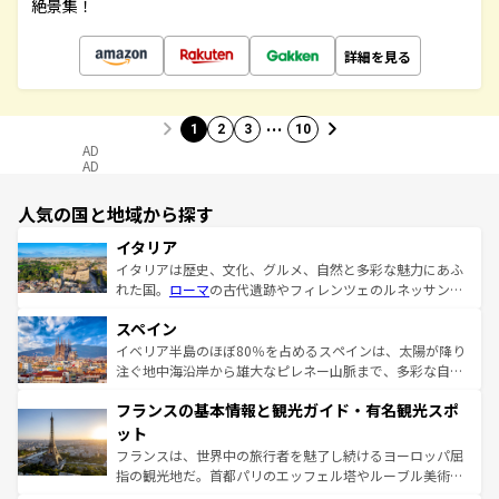
絶景集！
詳細を見る
…
1
2
3
10
AD
AD
人気の国と地域から探す
イタリア
イタリアは歴史、文化、グルメ、自然と多彩な魅力にあふ
れた国。
ローマ
の古代遺跡やフィレンツェのルネッサンス
美術、ヴェネツィアの運河など、歴史あるスポットはもち
スペイン
ろん、トスカーナの美しい田園風景やアマルフィ海岸の絶
景など、自然景観も見逃せない。観光の合間には、本場の
イベリア半島のほぼ80％を占めるスペインは、太陽が降り
ピザやパスタなど、絶品のイタリア料理を堪能することも
注ぐ地中海沿岸から雄大なピレネー山脈まで、多彩な自然
できる。朝目覚めてから夜眠るまで、すべての瞬間を楽し
と文化が詰まったヨーロッパ屈指の旅行先だ。多様な地域
フランスの基本情報と観光ガイド・有名観光スポ
ませてくれるイタリアで、忘れられない旅をしてみよう！
文化が根付くこの国では、情熱的なフラメンコ、熱気あふ
なお、新着のイタリア情報は
コンテンツ一覧
を参照してほ
れる闘牛、そして美味しいタパスが生活の一部となってい
ット
しい。
る。首都マドリードの洗練された雰囲気や、バルセロナの
フランスは、世界中の旅行者を魅了し続けるヨーロッパ屈
アートに溢れた街角から、地方では古代ローマ遺跡や中世
指の観光地だ。首都パリのエッフェル塔やルーブル美術館
の城塞都市、穏やかなビーチリゾートまで多彩な表情を見
といった象徴的なスポットから、田舎町の古風な美しさま