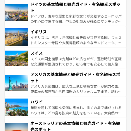
せる。地方によって風土や気候が異なるスペインはその個
ドイツの基本情報と観光ガイド・有名観光スポッ
で、幅広い魅力が詰まっている。華麗な宮殿、歴史的な大
性で訪れる人を魅了する。 なお、新着のスペイン情報は
コ
聖堂、美しいビーチ、そして豊かな自然が、訪れる者を心
ト
ンテンツ一覧
を参照してほしい。
から魅了する。また、フランスは美食の国としても知ら
ドイツは、豊かな歴史と多彩な文化が交差するヨーロッパ
れ、フランス料理はユネスコ無形文化遺産にも登録されて
の中心に位置する国。中世の街並みが残るロマンチック街
いる。シャンパンの発祥地であるランス、プロヴァンスの
道から、未来を先取りするようなモダンな都市まで多様な
香り高いラベンダー畑など、多彩な楽しみ方が可能だ。さ
イギリス
顔を持つこの国は、どこを歩いても飽きることがない。ベ
らに、パリ以外の地域にも魅力が溢れており、どの街角に
ルリンの文化的活気、バイエルン州のアルプスの絶景、そ
イギリスは、古きよき伝統と最先端が共存する国。ウェス
も豊かな歴史と文化が息づいている。パリ以外の個性あふ
してライン川沿いのワイン畑といった風景は必見。ビール
トミンスター寺院や大英博物館のようなランドマーク、歴
れる地方に足を運ぶとそれぞれで全く異なる文化を体験で
とソーセージを味わいながら地元の人と過ごす楽しい時間
史ある大学都市、美しい丘陵地帯や牧歌的な風景など、エ
きるだろう。 なお、新着のフランス情報は
コンテンツ一覧
スイス
は、お酒好きな人にはぜひ体験してほしい。 なお、新着の
リアごとに異なる魅力がある。また、優雅なアフタヌーン
を参照してほしい。
ドイツ情報は
コンテンツ一覧
を参照してほしい。
ティー、ビール好きにはたまらない英国パブ、サッカー観
スイスの国土面積は九州ほどの広さだが、運行時刻が正確
戦など、本場だからこそできる体験も豊富。イギリスを旅
な交通網が整備されており、初心者でも安心して個人旅行
して楽しみつくそう。 なお、新着のイギリス情報は
コンテ
を楽しめる。日本同様に時刻表どおりの旅が可能だ。中世
アメリカの基本情報と観光ガイド・有名観光スポ
ンツ一覧
を参照してほしい。
の建物がそのまま残る町や、スイスならではのユニークな
博物館もあり、アルプス観光だけでなく町歩きも満喫する
ット
ことができる。国民の所得が高いため物価も高いが、旅行
アメリカ合衆国は、広大な土地と多様な文化が魅力の国。
者向けの交通パス提供のサービスもあり、うまく活用すれ
東海岸の都市部から西海岸のカリフォルニアまで、訪れる
ば市内交通費無料で観光を楽しむこともできる。 なお、新
場所ごとに異なる風景と体験が待っている。ニューヨーク
着のスイス情報は
コンテンツ一覧
を参照してほしい。
ハワイ
のような巨大都市は、観光、ショッピング、エンターテイ
ンメントが詰まった刺激的なスポットだ。一方、アメリカ
年間を通じて温暖な気候に恵まれ、多くの島で構成される
西部には大自然が広がり、グランドキャニオンやイエロー
ハワイは、どの島も独自の魅力をもっている。大自然の神
ストーン国立公園といった絶景が堪能できる。さらに、南
秘を感じたいなら、火山が生み出した壮大な景観を誇るハ
オーストラリアの基本情報と観光ガイド・有名観
部のニューオーリンズでは、音楽と美食が融合した独特の
ワイ島は見逃せない。また、定番の観光地といえばオアフ
文化が魅力。旅行者はアメリカの各地域で異なる魅力を楽
島だが、静かな自然を求めるならマウイ島やカウアイ島が
光スポット