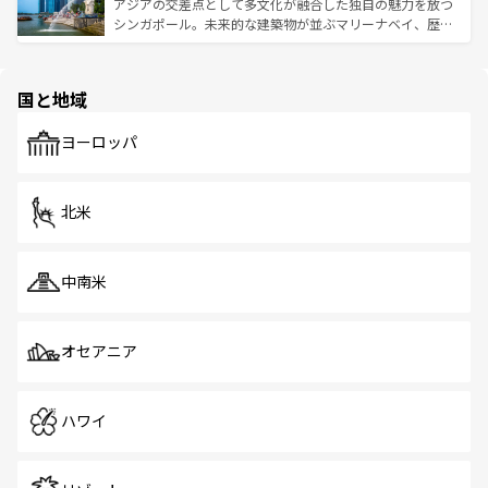
が待っている。親しみやすいタイの人々、仏教を中心とし
ており、効率よく見どころを回れるのも魅力。息をのむよ
アジアの交差点として多文化が融合した独自の魅力を放つ
た文化、そして多様な観光資源が、訪れる旅人を魅了し続
うな絶景から文化的な体験まで、香港を存分に楽しみ尽く
シンガポール。未来的な建築物が並ぶマリーナベイ、歴史
ける。 なお、新着のタイ情報は
コンテンツ一覧
を参照して
そう。 なお、新着の香港情報は
コンテンツ一覧
を参照して
と伝統を感じられるエスニックタウン、多数の緑豊かな公
ほしい。
ほしい。
園や自然保護区など、自然が調和した近代的な景観と文化
の多様性あふれるカラフルな町は、どこを歩いても新しい
国と地域
発見がある。さらに、治安のよさや充実した公共交通機関
も、旅行者にとっては魅力的なポイント。グルメも豊富
で、ホーカーズは地元の風情を楽しめる外せないスポット
ヨーロッパ
だ。訪れる人を飽きさせないシンガポールで、多様な魅力
を体感しよう。 なお、新着のシンガポール情報は
コンテン
ツ一覧
を参照してほしい。
北米
中南米
オセアニア
ハワイ