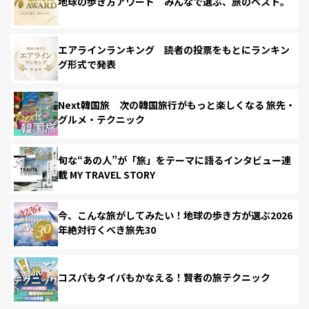
地球の歩き方アワード みんなで選ぶ、旅のベスト。
エアラインランキング 読者の投票をもとにランキン
グ形式で発表
Next韓国旅 次の韓国旅行がもっと楽しくなる 旅先・
グルメ・テクニック
旬な“あの人”が「旅」をテーマに語るインタビュー連
載 MY TRAVEL STORY
今、こんな旅がしてみたい！地球の歩き方が選ぶ2026
年絶対行くべき旅先30
コスパもタイパもかなえる！賢者の旅テクニック