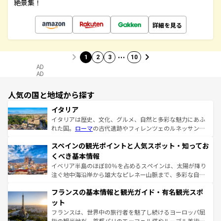
絶景集！
詳細を見る
…
1
2
3
10
AD
AD
人気の国と地域から探す
イタリア
イタリアは歴史、文化、グルメ、自然と多彩な魅力にあふ
れた国。
ローマ
の古代遺跡やフィレンツェのルネッサンス
美術、ヴェネツィアの運河など、歴史あるスポットはもち
スペインの観光ポイントと人気スポット・知ってお
ろん、トスカーナの美しい田園風景やアマルフィ海岸の絶
景など、自然景観も見逃せない。観光の合間には、本場の
くべき基本情報
ピザやパスタなど、絶品のイタリア料理を堪能することも
イベリア半島のほぼ80％を占めるスペインは、太陽が降り
できる。朝目覚めてから夜眠るまで、すべての瞬間を楽し
注ぐ地中海沿岸から雄大なピレネー山脈まで、多彩な自然
ませてくれるイタリアで、忘れられない旅をしてみよう！
と文化が詰まったヨーロッパ屈指の旅行先だ。多様な地域
なお、新着のイタリア情報は
コンテンツ一覧
を参照してほ
フランスの基本情報と観光ガイド・有名観光スポ
文化が根付くこの国では、情熱的なフラメンコ、熱気あふ
しい。
れる闘牛、そして美味しいタパスが生活の一部となってい
ット
る。首都マドリードの洗練された雰囲気や、バルセロナの
フランスは、世界中の旅行者を魅了し続けるヨーロッパ屈
アートに溢れた街角から、地方では古代ローマ遺跡や中世
指の観光地だ。首都パリのエッフェル塔やルーブル美術館