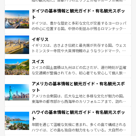
の城塞都市、穏やかなビーチリゾートまで多彩な表情を見
といった象徴的なスポットから、田舎町の古風な美しさま
せる。地方によって風土や気候が異なるスペインはその個
ドイツの基本情報と観光ガイド・有名観光スポッ
で、幅広い魅力が詰まっている。華麗な宮殿、歴史的な大
性で訪れる人を魅了する。 なお、新着のスペイン情報は
コ
聖堂、美しいビーチ、そして豊かな自然が、訪れる者を心
ト
ンテンツ一覧
を参照してほしい。
から魅了する。また、フランスは美食の国としても知ら
ドイツは、豊かな歴史と多彩な文化が交差するヨーロッパ
れ、フランス料理はユネスコ無形文化遺産にも登録されて
の中心に位置する国。中世の街並みが残るロマンチック街
いる。シャンパンの発祥地であるランス、プロヴァンスの
道から、未来を先取りするようなモダンな都市まで多様な
香り高いラベンダー畑など、多彩な楽しみ方が可能だ。さ
イギリス
顔を持つこの国は、どこを歩いても飽きることがない。ベ
らに、パリ以外の地域にも魅力が溢れており、どの街角に
ルリンの文化的活気、バイエルン州のアルプスの絶景、そ
イギリスは、古きよき伝統と最先端が共存する国。ウェス
も豊かな歴史と文化が息づいている。パリ以外の個性あふ
してライン川沿いのワイン畑といった風景は必見。ビール
トミンスター寺院や大英博物館のようなランドマーク、歴
れる地方に足を運ぶとそれぞれで全く異なる文化を体験で
とソーセージを味わいながら地元の人と過ごす楽しい時間
史ある大学都市、美しい丘陵地帯や牧歌的な風景など、エ
きるだろう。 なお、新着のフランス情報は
コンテンツ一覧
スイス
は、お酒好きな人にはぜひ体験してほしい。 なお、新着の
リアごとに異なる魅力がある。また、優雅なアフタヌーン
を参照してほしい。
ドイツ情報は
コンテンツ一覧
を参照してほしい。
ティー、ビール好きにはたまらない英国パブ、サッカー観
スイスの国土面積は九州ほどの広さだが、運行時刻が正確
戦など、本場だからこそできる体験も豊富。イギリスを旅
な交通網が整備されており、初心者でも安心して個人旅行
して楽しみつくそう。 なお、新着のイギリス情報は
コンテ
を楽しめる。日本同様に時刻表どおりの旅が可能だ。中世
アメリカの基本情報と観光ガイド・有名観光スポ
ンツ一覧
を参照してほしい。
の建物がそのまま残る町や、スイスならではのユニークな
博物館もあり、アルプス観光だけでなく町歩きも満喫する
ット
ことができる。国民の所得が高いため物価も高いが、旅行
アメリカ合衆国は、広大な土地と多様な文化が魅力の国。
者向けの交通パス提供のサービスもあり、うまく活用すれ
東海岸の都市部から西海岸のカリフォルニアまで、訪れる
ば市内交通費無料で観光を楽しむこともできる。 なお、新
場所ごとに異なる風景と体験が待っている。ニューヨーク
着のスイス情報は
コンテンツ一覧
を参照してほしい。
ハワイの基本情報と観光ガイド・有名観光スポッ
のような巨大都市は、観光、ショッピング、エンターテイ
ンメントが詰まった刺激的なスポットだ。一方、アメリカ
ト
西部には大自然が広がり、グランドキャニオンやイエロー
年間を通じて温暖な気候に恵まれ、多くの島で構成される
ストーン国立公園といった絶景が堪能できる。さらに、南
ハワイは、どの島も独自の魅力をもっている。大自然の神
部のニューオーリンズでは、音楽と美食が融合した独特の
秘を感じたいなら、火山が生み出した壮大な景観を誇るハ