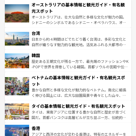
文化が魅力。旅行者はアメリカの各地域で異なる魅力を楽
オーストラリアの基本情報と観光ガイド・有名観
ワイ島は見逃せない。また、定番の観光地といえばオアフ
しみながら、その多様性と豊かな歴史を感じることができ
島だが、静かな自然を求めるならマウイ島やカウアイ島が
光スポット
るだろう。車でのロードトリップや列車の旅も、アメリカ
おすすめ。エメラルドグリーンに輝く海をはじめ、豊かな
オーストラリアは、壮大な自然と多様な文化が魅力の国。
ならではの贅沢な旅のスタイルだ。 なお、新着のアメリカ
文化や歴史が息づいている。「アロハスピリット」と呼ば
シドニーのシンボルであるシドニー・オペラハウス、オー
情報は
コンテンツ一覧
を参照してほしい。
れるおもてなしの心で訪れる人々を迎えてくれるハワイの
ストラリア東海岸北部に広がる大サンゴ礁地帯グレートバ
人々、おいしいローカルフードやハワイアンミュージッ
台湾
リアリーフや大陸中央部にそびえるウルル（エアーズロッ
ク、伝統的なフラダンスなど、すべてがハワイの魅力を彩
ク）、タスマニアの美しい原生林やケアンズの熱帯雨林な
日本から約４時間ほどでたどり着く台湾は、多彩な文化と
っている。訪れるたびに新しい発見と感動が待っているハ
ど、見どころがたくさん。また、カフェやワイン、オージ
自然が織りなす魅力的な観光地。活気あふれる大都市の台
ワイを、存分に味わってほしい。 なお、新着のハワイ情報
ービーフなどの食文化も豊かで、美味しいものであふれて
北やノスタルジックな町並みが人気な九份（ジォウフェ
は
コンテンツ一覧
を参照してほしい。
韓国
いる。アクティビティも充実しており、サーフィンやダイ
ン）、静ひつな山岳地帯である台湾東部など、都市の喧騒
ビング、ハイキングなど、アウトドア好きにはたまらな
と山間の静けさが共存しており、訪れる人に新しい発見と
歴史ある王朝文化が残る一方で、最先端のファッションやK
い。オーストラリアの多彩な魅力を存分に味わいつくそ
驚きをもたらしてくれる。また、奥深い台湾の食文化も魅
-POPで世界を席巻している韓国。首都ソウルの宮殿や伝統
う。 なお、新着のオーストラリア情報は
コンテンツ一覧
を
力で、夜市などの屋台グルメから高級料理、ヘルシーで美
家屋が並ぶエリアでは韓国の歴史と文化に浸ることがで
参照してほしい。
ベトナムの基本情報と観光ガイド・有名観光スポ
容にもいいと評判のスイーツなど、バラエティ豊かな料理
き、地方に足を延ばせば四季折々の自然美を楽しむことが
が味わえる。 なお、新着の台湾情報は
コンテンツ一覧
を参
できる。そして、キムチや焼肉、絶品のストリートフード
ット
照してほしい。
まで、さまざまな韓国料理が待っている。夜には、韓国な
豊かな自然と多様な文化が魅力的なベトナム。南北に細長
らではのナイトライフも堪能できる。あたたかいホスピタ
く伸びる国土には、広大な田園風景や青々とした山々、世
リティに包まれながら、韓国の多彩な魅力を心ゆくまで味
界遺産に登録された壮大な自然景観が点在し、都市部では
わってみてほしい。 なお、新着の韓国情報は
コンテンツ一
タイの基本情報と観光ガイド・有名観光スポット
急速な発展と共に伝統が息づく。ハノイの古い町並みやホ
覧
を参照してほしい。
ーチミン市のフランス統治時代の建物も、独特の雰囲気を
タイは、東南アジアに位置する豊かな自然と歴史が息づく
醸し出している。また、バラエティの豊かさとおいしさで
国だ。首都バンコクは高層ビルが立ち並ぶ一方、伝統的な
世界中の食通を魅了してやまないベトナム料理も魅力のひ
寺院や市場がいたるところに点在し、古きよき文化と現代
香港
とつ。フォーやバインミー、ベトナムコーヒーなどは、ぜ
の活気が交差している。北部ではチェンマイなどの山岳地
ひ現地で味わいたい。どの地域を訪れてもあたたかい人々
帯で自然と触れ合い、南部ではプーケットやクラビの美し
アジアと西洋の文化が交わる香港は、特有のエネルギーを