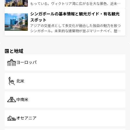
が旅行者を迎えてくれるので、きっと忘れられない旅にな
いビーチでリゾート気分を楽しむことができる。タイ料理
もっている。ヴィクトリア湾に広がる壮大な景色、近未来
るはずだ。 なお、新着のベトナム情報は
コンテンツ一覧
を
は世界的に有名で、屋台から高級レストランまで味覚を刺
的なアートスポット、そして歴史と現代が融合した町並
参照してほしい。
シンガポールの基本情報と観光ガイド・有名観光
激する。気候は一年中温暖で、どの季節にも異なる楽しみ
み、どこを訪れても感動するはず。観光スポットが密集し
が待っている。親しみやすいタイの人々、仏教を中心とし
ており、効率よく見どころを回れるのも魅力。息をのむよ
スポット
た文化、そして多様な観光資源が、訪れる旅人を魅了し続
うな絶景から文化的な体験まで、香港を存分に楽しみ尽く
アジアの交差点として多文化が融合した独自の魅力を放つ
ける。 なお、新着のタイ情報は
コンテンツ一覧
を参照して
そう。 なお、新着の香港情報は
コンテンツ一覧
を参照して
シンガポール。未来的な建築物が並ぶマリーナベイ、歴史
ほしい。
ほしい。
と伝統を感じられるエスニックタウン、多数の緑豊かな公
園や自然保護区など、自然が調和した近代的な景観と文化
の多様性あふれるカラフルな町は、どこを歩いても新しい
国と地域
発見がある。さらに、治安のよさや充実した公共交通機関
も、旅行者にとっては魅力的なポイント。グルメも豊富
で、ホーカーズは地元の風情を楽しめる外せないスポット
ヨーロッパ
だ。訪れる人を飽きさせないシンガポールで、多様な魅力
を体感しよう。 なお、新着のシンガポール情報は
コンテン
ツ一覧
を参照してほしい。
北米
中南米
オセアニア