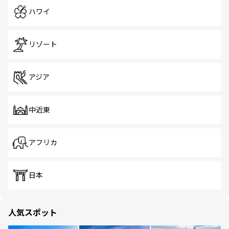
ハワイ
リゾート
アジア
中近東
アフリカ
日本
人気スポット