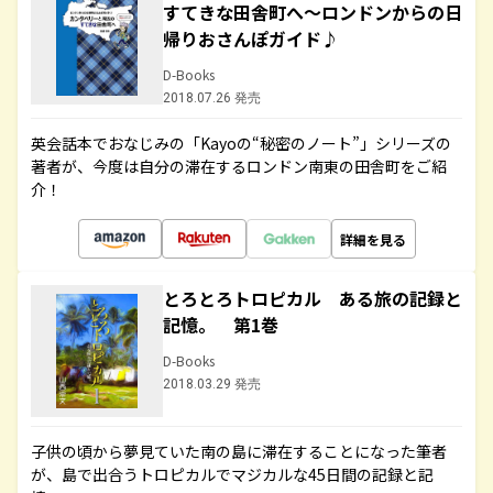
すてきな田舎町へ～ロンドンからの日
帰りおさんぽガイド♪
D-Books
2018.07.26 発売
英会話本でおなじみの「Kayoの“秘密のノート”」シリーズの
著者が、今度は自分の滞在するロンドン南東の田舎町をご紹
介！
詳細を見る
とろとろトロピカル ある旅の記録と
記憶。 第1巻
D-Books
2018.03.29 発売
子供の頃から夢見ていた南の島に滞在することになった筆者
が、島で出合うトロピカルでマジカルな45日間の記録と記