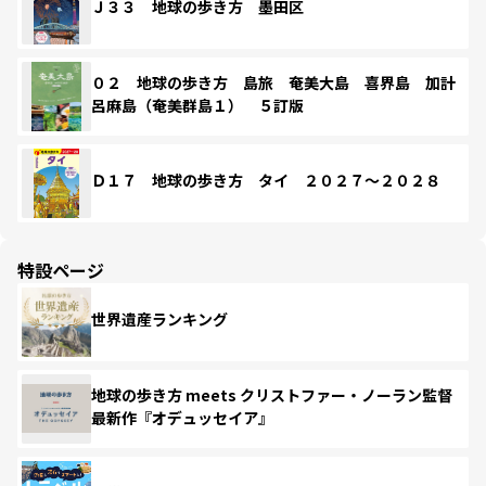
Ｊ３３ 地球の歩き方 墨田区
０２ 地球の歩き方 島旅 奄美大島 喜界島 加計
呂麻島（奄美群島１） ５訂版
Ｄ１７ 地球の歩き方 タイ ２０２７～２０２８
特設ページ
世界遺産ランキング
地球の歩き方 meets クリストファー・ノーラン監督
最新作『オデュッセイア』