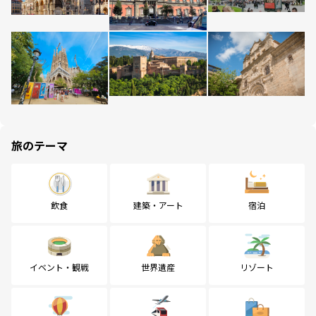
旅のテーマ
飲食
建築・アート
宿泊
イベント・観戦
世界遺産
リゾート