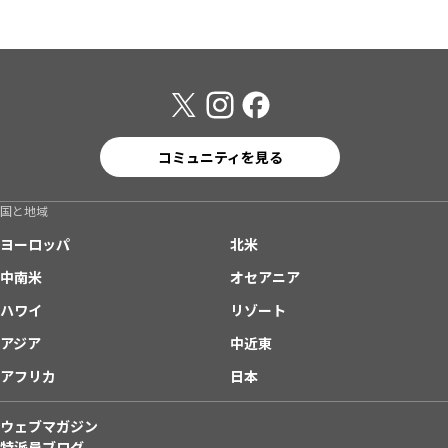
コミュニティを見る
国と地域
ヨーロッパ
北米
中南米
オセアニア
ハワイ
リゾート
アジア
中近東
アフリカ
日本
ウェブマガジン
特派員ブログ