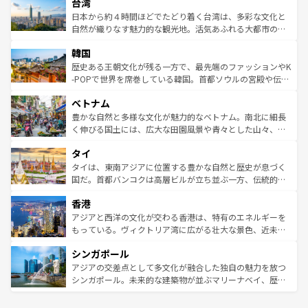
ならではの贅沢な旅のスタイルだ。 なお、新着のアメリカ
台湾
れるおもてなしの心で訪れる人々を迎えてくれるハワイの
リアリーフや大陸中央部にそびえるウルル（エアーズロッ
情報は
コンテンツ一覧
を参照してほしい。
人々、おいしいローカルフードやハワイアンミュージッ
ク）、タスマニアの美しい原生林やケアンズの熱帯雨林な
日本から約４時間ほどでたどり着く台湾は、多彩な文化と
ク、伝統的なフラダンスなど、すべてがハワイの魅力を彩
ど、見どころがたくさん。また、カフェやワイン、オージ
自然が織りなす魅力的な観光地。活気あふれる大都市の台
っている。訪れるたびに新しい発見と感動が待っているハ
ービーフなどの食文化も豊かで、美味しいものであふれて
北やノスタルジックな町並みが人気な九份（ジォウフェ
ワイを、存分に味わってほしい。 なお、新着のハワイ情報
韓国
いる。アクティビティも充実しており、サーフィンやダイ
ン）、静ひつな山岳地帯である台湾東部など、都市の喧騒
は
コンテンツ一覧
を参照してほしい。
ビング、ハイキングなど、アウトドア好きにはたまらな
と山間の静けさが共存しており、訪れる人に新しい発見と
歴史ある王朝文化が残る一方で、最先端のファッションやK
い。オーストラリアの多彩な魅力を存分に味わいつくそ
驚きをもたらしてくれる。また、奥深い台湾の食文化も魅
-POPで世界を席巻している韓国。首都ソウルの宮殿や伝統
う。 なお、新着のオーストラリア情報は
コンテンツ一覧
を
力で、夜市などの屋台グルメから高級料理、ヘルシーで美
家屋が並ぶエリアでは韓国の歴史と文化に浸ることがで
参照してほしい。
ベトナム
容にもいいと評判のスイーツなど、バラエティ豊かな料理
き、地方に足を延ばせば四季折々の自然美を楽しむことが
が味わえる。 なお、新着の台湾情報は
コンテンツ一覧
を参
できる。そして、キムチや焼肉、絶品のストリートフード
豊かな自然と多様な文化が魅力的なベトナム。南北に細長
照してほしい。
まで、さまざまな韓国料理が待っている。夜には、韓国な
く伸びる国土には、広大な田園風景や青々とした山々、世
らではのナイトライフも堪能できる。あたたかいホスピタ
界遺産に登録された壮大な自然景観が点在し、都市部では
タイ
リティに包まれながら、韓国の多彩な魅力を心ゆくまで味
急速な発展と共に伝統が息づく。ハノイの古い町並みやホ
わってみてほしい。 なお、新着の韓国情報は
コンテンツ一
ーチミン市のフランス統治時代の建物も、独特の雰囲気を
タイは、東南アジアに位置する豊かな自然と歴史が息づく
覧
を参照してほしい。
醸し出している。また、バラエティの豊かさとおいしさで
国だ。首都バンコクは高層ビルが立ち並ぶ一方、伝統的な
世界中の食通を魅了してやまないベトナム料理も魅力のひ
寺院や市場がいたるところに点在し、古きよき文化と現代
香港
とつ。フォーやバインミー、ベトナムコーヒーなどは、ぜ
の活気が交差している。北部ではチェンマイなどの山岳地
ひ現地で味わいたい。どの地域を訪れてもあたたかい人々
帯で自然と触れ合い、南部ではプーケットやクラビの美し
アジアと西洋の文化が交わる香港は、特有のエネルギーを
が旅行者を迎えてくれるので、きっと忘れられない旅にな
いビーチでリゾート気分を楽しむことができる。タイ料理
もっている。ヴィクトリア湾に広がる壮大な景色、近未来
るはずだ。 なお、新着のベトナム情報は
コンテンツ一覧
を
は世界的に有名で、屋台から高級レストランまで味覚を刺
的なアートスポット、そして歴史と現代が融合した町並
参照してほしい。
シンガポール
激する。気候は一年中温暖で、どの季節にも異なる楽しみ
み、どこを訪れても感動するはず。観光スポットが密集し
が待っている。親しみやすいタイの人々、仏教を中心とし
ており、効率よく見どころを回れるのも魅力。息をのむよ
アジアの交差点として多文化が融合した独自の魅力を放つ
た文化、そして多様な観光資源が、訪れる旅人を魅了し続
うな絶景から文化的な体験まで、香港を存分に楽しみ尽く
シンガポール。未来的な建築物が並ぶマリーナベイ、歴史
ける。 なお、新着のタイ情報は
コンテンツ一覧
を参照して
そう。 なお、新着の香港情報は
コンテンツ一覧
を参照して
と伝統を感じられるエスニックタウン、多数の緑豊かな公
ほしい。
ほしい。
園や自然保護区など、自然が調和した近代的な景観と文化