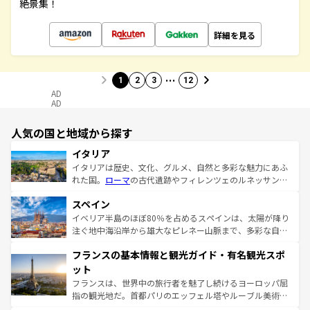
絶景集！
詳細を見る
…
1
2
3
12
AD
AD
人気の国と地域から探す
イタリア
イタリアは歴史、文化、グルメ、自然と多彩な魅力にあふ
れた国。
ローマ
の古代遺跡やフィレンツェのルネッサンス
美術、ヴェネツィアの運河など、歴史あるスポットはもち
スペイン
ろん、トスカーナの美しい田園風景やアマルフィ海岸の絶
景など、自然景観も見逃せない。観光の合間には、本場の
イベリア半島のほぼ80％を占めるスペインは、太陽が降り
ピザやパスタなど、絶品のイタリア料理を堪能することも
注ぐ地中海沿岸から雄大なピレネー山脈まで、多彩な自然
できる。朝目覚めてから夜眠るまで、すべての瞬間を楽し
と文化が詰まったヨーロッパ屈指の旅行先だ。多様な地域
フランスの基本情報と観光ガイド・有名観光スポ
ませてくれるイタリアで、忘れられない旅をしてみよう！
文化が根付くこの国では、情熱的なフラメンコ、熱気あふ
なお、新着のイタリア情報は
コンテンツ一覧
を参照してほ
れる闘牛、そして美味しいタパスが生活の一部となってい
ット
しい。
る。首都マドリードの洗練された雰囲気や、バルセロナの
フランスは、世界中の旅行者を魅了し続けるヨーロッパ屈
アートに溢れた街角から、地方では古代ローマ遺跡や中世
指の観光地だ。首都パリのエッフェル塔やルーブル美術館
の城塞都市、穏やかなビーチリゾートまで多彩な表情を見
といった象徴的なスポットから、田舎町の古風な美しさま