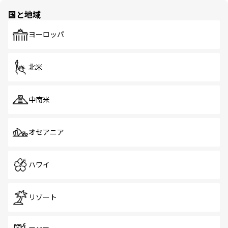
の多様性あふれるカラフルな町は、どこを歩いても新しい
国と地域
発見がある。さらに、治安のよさや充実した公共交通機関
も、旅行者にとっては魅力的なポイント。グルメも豊富
で、ホーカーズは地元の風情を楽しめる外せないスポット
ヨーロッパ
だ。訪れる人を飽きさせないシンガポールで、多様な魅力
を体感しよう。 なお、新着のシンガポール情報は
コンテン
ツ一覧
を参照してほしい。
北米
中南米
オセアニア
ハワイ
リゾート