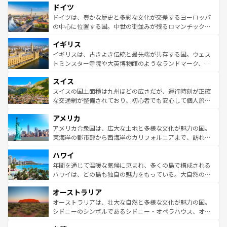
せる。地方によって風土や気候が異なるスペインはその個
ドイツ
で、幅広い魅力が詰まっている。華麗な宮殿、歴史的な大
性で訪れる人を魅了する。 なお、新着のスペイン情報は
コ
聖堂、美しいビーチ、そして豊かな自然が、訪れる者を心
ドイツは、豊かな歴史と多彩な文化が交差するヨーロッパ
ンテンツ一覧
を参照してほしい。
から魅了する。また、フランスは美食の国としても知ら
の中心に位置する国。中世の街並みが残るロマンチック街
れ、フランス料理はユネスコ無形文化遺産にも登録されて
道から、未来を先取りするようなモダンな都市まで多様な
イギリス
いる。シャンパンの発祥地であるランス、プロヴァンスの
顔を持つこの国は、どこを歩いても飽きることがない。ベ
香り高いラベンダー畑など、多彩な楽しみ方が可能だ。さ
ルリンの文化的活気、バイエルン州のアルプスの絶景、そ
イギリスは、古きよき伝統と最先端が共存する国。ウェス
らに、パリ以外の地域にも魅力が溢れており、どの街角に
してライン川沿いのワイン畑といった風景は必見。ビール
トミンスター寺院や大英博物館のようなランドマーク、歴
も豊かな歴史と文化が息づいている。パリ以外の個性あふ
とソーセージを味わいながら地元の人と過ごす楽しい時間
史ある大学都市、美しい丘陵地帯や牧歌的な風景など、エ
れる地方に足を運ぶとそれぞれで全く異なる文化を体験で
スイス
は、お酒好きな人にはぜひ体験してほしい。 なお、新着の
リアごとに異なる魅力がある。また、優雅なアフタヌーン
きるだろう。 なお、新着のフランス情報は
コンテンツ一覧
ドイツ情報は
コンテンツ一覧
を参照してほしい。
ティー、ビール好きにはたまらない英国パブ、サッカー観
スイスの国土面積は九州ほどの広さだが、運行時刻が正確
を参照してほしい。
戦など、本場だからこそできる体験も豊富。イギリスを旅
な交通網が整備されており、初心者でも安心して個人旅行
して楽しみつくそう。 なお、新着のイギリス情報は
コンテ
を楽しめる。日本同様に時刻表どおりの旅が可能だ。中世
アメリカ
ンツ一覧
を参照してほしい。
の建物がそのまま残る町や、スイスならではのユニークな
博物館もあり、アルプス観光だけでなく町歩きも満喫する
アメリカ合衆国は、広大な土地と多様な文化が魅力の国。
ことができる。国民の所得が高いため物価も高いが、旅行
東海岸の都市部から西海岸のカリフォルニアまで、訪れる
者向けの交通パス提供のサービスもあり、うまく活用すれ
場所ごとに異なる風景と体験が待っている。ニューヨーク
ハワイ
ば市内交通費無料で観光を楽しむこともできる。 なお、新
のような巨大都市は、観光、ショッピング、エンターテイ
着のスイス情報は
コンテンツ一覧
を参照してほしい。
ンメントが詰まった刺激的なスポットだ。一方、アメリカ
年間を通じて温暖な気候に恵まれ、多くの島で構成される
西部には大自然が広がり、グランドキャニオンやイエロー
ハワイは、どの島も独自の魅力をもっている。大自然の神
ストーン国立公園といった絶景が堪能できる。さらに、南
秘を感じたいなら、火山が生み出した壮大な景観を誇るハ
オーストラリア
部のニューオーリンズでは、音楽と美食が融合した独特の
ワイ島は見逃せない。また、定番の観光地といえばオアフ
文化が魅力。旅行者はアメリカの各地域で異なる魅力を楽
島だが、静かな自然を求めるならマウイ島やカウアイ島が
オーストラリアは、壮大な自然と多様な文化が魅力の国。
しみながら、その多様性と豊かな歴史を感じることができ
おすすめ。エメラルドグリーンに輝く海をはじめ、豊かな
シドニーのシンボルであるシドニー・オペラハウス、オー
るだろう。車でのロードトリップや列車の旅も、アメリカ
文化や歴史が息づいている。「アロハスピリット」と呼ば
ストラリア東海岸北部に広がる大サンゴ礁地帯グレートバ