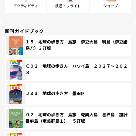
アクティビティ
鉄道・フライト
ショップ
新刊ガイドブック
１５ 地球の歩き方 島旅 伊豆大島 利島（伊豆諸
島①）３訂版
Ｃ０２ 地球の歩き方 ハワイ島 ２０２７～２０２
８
Ｊ３３ 地球の歩き方 墨田区
０２ 地球の歩き方 島旅 奄美大島 喜界島 加計
呂麻島（奄美群島１） ５訂版