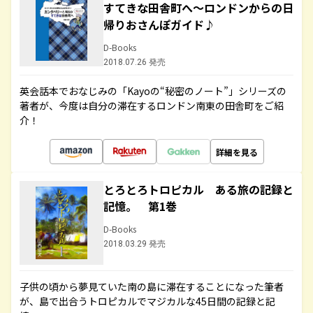
すてきな田舎町へ～ロンドンからの日
帰りおさんぽガイド♪
D-Books
2018.07.26 発売
英会話本でおなじみの「Kayoの“秘密のノート”」シリーズの
著者が、今度は自分の滞在するロンドン南東の田舎町をご紹
介！
詳細を見る
とろとろトロピカル ある旅の記録と
記憶。 第1巻
D-Books
2018.03.29 発売
子供の頃から夢見ていた南の島に滞在することになった筆者
が、島で出合うトロピカルでマジカルな45日間の記録と記