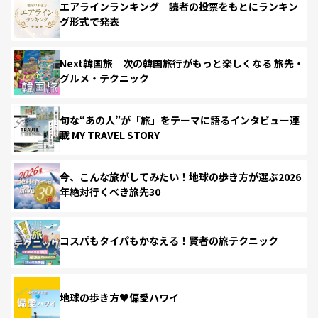
エアラインランキング 読者の投票をもとにランキン
グ形式で発表
Next韓国旅 次の韓国旅行がもっと楽しくなる 旅先・
グルメ・テクニック
旬な“あの人”が「旅」をテーマに語るインタビュー連
載 MY TRAVEL STORY
今、こんな旅がしてみたい！地球の歩き方が選ぶ2026
年絶対行くべき旅先30
コスパもタイパもかなえる！賢者の旅テクニック
地球の歩き方♥偏愛ハワイ