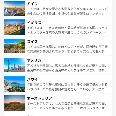
せる。地方によって風土や気候が異なるスペインはその個
ドイツ
で、幅広い魅力が詰まっている。華麗な宮殿、歴史的な大
性で訪れる人を魅了する。 なお、新着のスペイン情報は
コ
聖堂、美しいビーチ、そして豊かな自然が、訪れる者を心
ドイツは、豊かな歴史と多彩な文化が交差するヨーロッパ
ンテンツ一覧
を参照してほしい。
から魅了する。また、フランスは美食の国としても知ら
の中心に位置する国。中世の街並みが残るロマンチック街
れ、フランス料理はユネスコ無形文化遺産にも登録されて
道から、未来を先取りするようなモダンな都市まで多様な
イギリス
いる。シャンパンの発祥地であるランス、プロヴァンスの
顔を持つこの国は、どこを歩いても飽きることがない。ベ
香り高いラベンダー畑など、多彩な楽しみ方が可能だ。さ
ルリンの文化的活気、バイエルン州のアルプスの絶景、そ
イギリスは、古きよき伝統と最先端が共存する国。ウェス
らに、パリ以外の地域にも魅力が溢れており、どの街角に
してライン川沿いのワイン畑といった風景は必見。ビール
トミンスター寺院や大英博物館のようなランドマーク、歴
も豊かな歴史と文化が息づいている。パリ以外の個性あふ
とソーセージを味わいながら地元の人と過ごす楽しい時間
史ある大学都市、美しい丘陵地帯や牧歌的な風景など、エ
れる地方に足を運ぶとそれぞれで全く異なる文化を体験で
スイス
は、お酒好きな人にはぜひ体験してほしい。 なお、新着の
リアごとに異なる魅力がある。また、優雅なアフタヌーン
きるだろう。 なお、新着のフランス情報は
コンテンツ一覧
ドイツ情報は
コンテンツ一覧
を参照してほしい。
ティー、ビール好きにはたまらない英国パブ、サッカー観
スイスの国土面積は九州ほどの広さだが、運行時刻が正確
を参照してほしい。
戦など、本場だからこそできる体験も豊富。イギリスを旅
な交通網が整備されており、初心者でも安心して個人旅行
して楽しみつくそう。 なお、新着のイギリス情報は
コンテ
を楽しめる。日本同様に時刻表どおりの旅が可能だ。中世
アメリカ
ンツ一覧
を参照してほしい。
の建物がそのまま残る町や、スイスならではのユニークな
博物館もあり、アルプス観光だけでなく町歩きも満喫する
アメリカ合衆国は、広大な土地と多様な文化が魅力の国。
ことができる。国民の所得が高いため物価も高いが、旅行
東海岸の都市部から西海岸のカリフォルニアまで、訪れる
者向けの交通パス提供のサービスもあり、うまく活用すれ
場所ごとに異なる風景と体験が待っている。ニューヨーク
ハワイ
ば市内交通費無料で観光を楽しむこともできる。 なお、新
のような巨大都市は、観光、ショッピング、エンターテイ
着のスイス情報は
コンテンツ一覧
を参照してほしい。
ンメントが詰まった刺激的なスポットだ。一方、アメリカ
年間を通じて温暖な気候に恵まれ、多くの島で構成される
西部には大自然が広がり、グランドキャニオンやイエロー
ハワイは、どの島も独自の魅力をもっている。大自然の神
ストーン国立公園といった絶景が堪能できる。さらに、南
秘を感じたいなら、火山が生み出した壮大な景観を誇るハ
オーストラリア
部のニューオーリンズでは、音楽と美食が融合した独特の
ワイ島は見逃せない。また、定番の観光地といえばオアフ
文化が魅力。旅行者はアメリカの各地域で異なる魅力を楽
島だが、静かな自然を求めるならマウイ島やカウアイ島が
オーストラリアは、壮大な自然と多様な文化が魅力の国。
しみながら、その多様性と豊かな歴史を感じることができ
おすすめ。エメラルドグリーンに輝く海をはじめ、豊かな
シドニーのシンボルであるシドニー・オペラハウス、オー
るだろう。車でのロードトリップや列車の旅も、アメリカ
文化や歴史が息づいている。「アロハスピリット」と呼ば
ストラリア東海岸北部に広がる大サンゴ礁地帯グレートバ