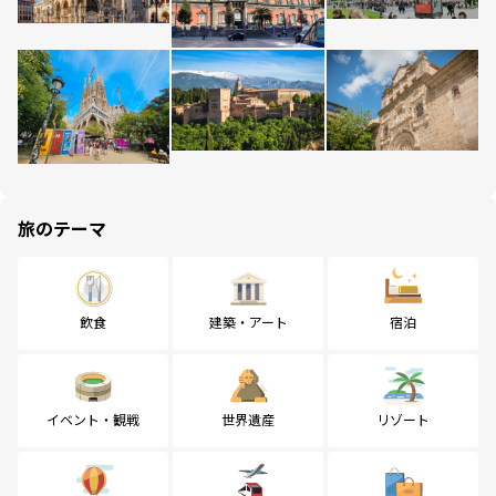
旅のテーマ
飲食
建築・アート
宿泊
イベント・観戦
世界遺産
リゾート