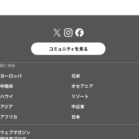
コミュニティを見る
国と地域
ヨーロッパ
北米
中南米
オセアニア
ハワイ
リゾート
アジア
中近東
アフリカ
日本
ウェブマガジン
特派員ブログ