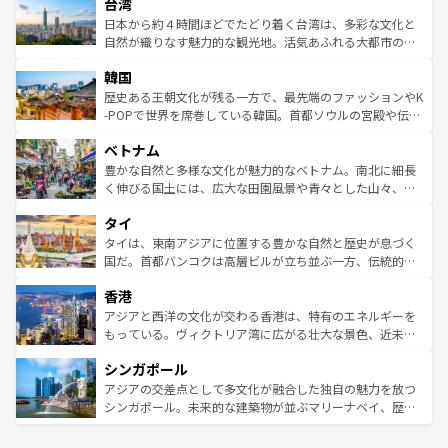
ならではの贅沢な旅のスタイルだ。 なお、新着のアメリカ
台湾
れるおもてなしの心で訪れる人々を迎えてくれるハワイの
リアリーフや大陸中央部にそびえるウルル（エアーズロッ
情報は
コンテンツ一覧
を参照してほしい。
人々、おいしいローカルフードやハワイアンミュージッ
ク）、タスマニアの美しい原生林やケアンズの熱帯雨林な
日本から約４時間ほどでたどり着く台湾は、多彩な文化と
ク、伝統的なフラダンスなど、すべてがハワイの魅力を彩
ど、見どころがたくさん。また、カフェやワイン、オージ
自然が織りなす魅力的な観光地。活気あふれる大都市の台
っている。訪れるたびに新しい発見と感動が待っているハ
ービーフなどの食文化も豊かで、美味しいものであふれて
北やノスタルジックな町並みが人気な九份（ジォウフェ
ワイを、存分に味わってほしい。 なお、新着のハワイ情報
韓国
いる。アクティビティも充実しており、サーフィンやダイ
ン）、静ひつな山岳地帯である台湾東部など、都市の喧騒
は
コンテンツ一覧
を参照してほしい。
ビング、ハイキングなど、アウトドア好きにはたまらな
と山間の静けさが共存しており、訪れる人に新しい発見と
歴史ある王朝文化が残る一方で、最先端のファッションやK
い。オーストラリアの多彩な魅力を存分に味わいつくそ
驚きをもたらしてくれる。また、奥深い台湾の食文化も魅
-POPで世界を席巻している韓国。首都ソウルの宮殿や伝統
う。 なお、新着のオーストラリア情報は
コンテンツ一覧
を
力で、夜市などの屋台グルメから高級料理、ヘルシーで美
家屋が並ぶエリアでは韓国の歴史と文化に浸ることがで
参照してほしい。
ベトナム
容にもいいと評判のスイーツなど、バラエティ豊かな料理
き、地方に足を延ばせば四季折々の自然美を楽しむことが
が味わえる。 なお、新着の台湾情報は
コンテンツ一覧
を参
できる。そして、キムチや焼肉、絶品のストリートフード
豊かな自然と多様な文化が魅力的なベトナム。南北に細長
照してほしい。
まで、さまざまな韓国料理が待っている。夜には、韓国な
く伸びる国土には、広大な田園風景や青々とした山々、世
らではのナイトライフも堪能できる。あたたかいホスピタ
界遺産に登録された壮大な自然景観が点在し、都市部では
タイ
リティに包まれながら、韓国の多彩な魅力を心ゆくまで味
急速な発展と共に伝統が息づく。ハノイの古い町並みやホ
わってみてほしい。 なお、新着の韓国情報は
コンテンツ一
ーチミン市のフランス統治時代の建物も、独特の雰囲気を
タイは、東南アジアに位置する豊かな自然と歴史が息づく
覧
を参照してほしい。
醸し出している。また、バラエティの豊かさとおいしさで
国だ。首都バンコクは高層ビルが立ち並ぶ一方、伝統的な
世界中の食通を魅了してやまないベトナム料理も魅力のひ
寺院や市場がいたるところに点在し、古きよき文化と現代
香港
とつ。フォーやバインミー、ベトナムコーヒーなどは、ぜ
の活気が交差している。北部ではチェンマイなどの山岳地
ひ現地で味わいたい。どの地域を訪れてもあたたかい人々
帯で自然と触れ合い、南部ではプーケットやクラビの美し
アジアと西洋の文化が交わる香港は、特有のエネルギーを
が旅行者を迎えてくれるので、きっと忘れられない旅にな
いビーチでリゾート気分を楽しむことができる。タイ料理
もっている。ヴィクトリア湾に広がる壮大な景色、近未来
るはずだ。 なお、新着のベトナム情報は
コンテンツ一覧
を
は世界的に有名で、屋台から高級レストランまで味覚を刺
的なアートスポット、そして歴史と現代が融合した町並
参照してほしい。
シンガポール
激する。気候は一年中温暖で、どの季節にも異なる楽しみ
み、どこを訪れても感動するはず。観光スポットが密集し
が待っている。親しみやすいタイの人々、仏教を中心とし
ており、効率よく見どころを回れるのも魅力。息をのむよ
アジアの交差点として多文化が融合した独自の魅力を放つ
た文化、そして多様な観光資源が、訪れる旅人を魅了し続
うな絶景から文化的な体験まで、香港を存分に楽しみ尽く
シンガポール。未来的な建築物が並ぶマリーナベイ、歴史
ける。 なお、新着のタイ情報は
コンテンツ一覧
を参照して
そう。 なお、新着の香港情報は
コンテンツ一覧
を参照して
と伝統を感じられるエスニックタウン、多数の緑豊かな公
ほしい。
ほしい。
園や自然保護区など、自然が調和した近代的な景観と文化