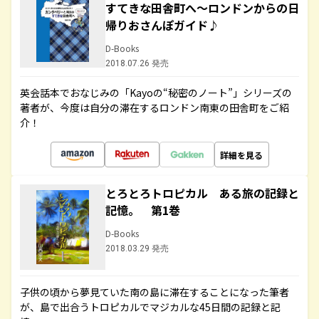
すてきな田舎町へ～ロンドンからの日
帰りおさんぽガイド♪
D-Books
2018.07.26 発売
英会話本でおなじみの「Kayoの“秘密のノート”」シリーズの
著者が、今度は自分の滞在するロンドン南東の田舎町をご紹
介！
詳細を見る
とろとろトロピカル ある旅の記録と
記憶。 第1巻
D-Books
2018.03.29 発売
子供の頃から夢見ていた南の島に滞在することになった筆者
が、島で出合うトロピカルでマジカルな45日間の記録と記