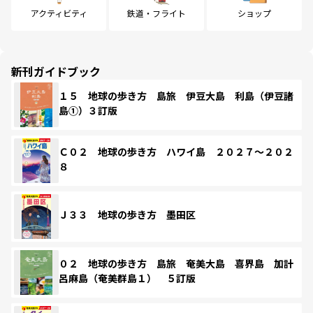
アクティビティ
鉄道・フライト
ショップ
新刊ガイドブック
１５ 地球の歩き方 島旅 伊豆大島 利島（伊豆諸
島①）３訂版
Ｃ０２ 地球の歩き方 ハワイ島 ２０２７～２０２
８
Ｊ３３ 地球の歩き方 墨田区
０２ 地球の歩き方 島旅 奄美大島 喜界島 加計
呂麻島（奄美群島１） ５訂版