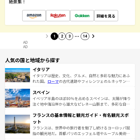
絶景集！
詳細を見る
…
1
2
3
14
AD
AD
人気の国と地域から探す
イタリア
イタリアは歴史、文化、グルメ、自然と多彩な魅力にあふ
れた国。
ローマ
の古代遺跡やフィレンツェのルネッサンス
美術、ヴェネツィアの運河など、歴史あるスポットはもち
スペイン
ろん、トスカーナの美しい田園風景やアマルフィ海岸の絶
景など、自然景観も見逃せない。観光の合間には、本場の
イベリア半島のほぼ80％を占めるスペインは、太陽が降り
ピザやパスタなど、絶品のイタリア料理を堪能することも
注ぐ地中海沿岸から雄大なピレネー山脈まで、多彩な自然
できる。朝目覚めてから夜眠るまで、すべての瞬間を楽し
と文化が詰まったヨーロッパ屈指の旅行先だ。多様な地域
フランスの基本情報と観光ガイド・有名観光スポ
ませてくれるイタリアで、忘れられない旅をしてみよう！
文化が根付くこの国では、情熱的なフラメンコ、熱気あふ
なお、新着のイタリア情報は
コンテンツ一覧
を参照してほ
れる闘牛、そして美味しいタパスが生活の一部となってい
ット
しい。
る。首都マドリードの洗練された雰囲気や、バルセロナの
フランスは、世界中の旅行者を魅了し続けるヨーロッパ屈
アートに溢れた街角から、地方では古代ローマ遺跡や中世
指の観光地だ。首都パリのエッフェル塔やルーブル美術館
の城塞都市、穏やかなビーチリゾートまで多彩な表情を見
といった象徴的なスポットから、田舎町の古風な美しさま