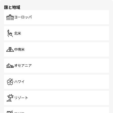
の多様性あふれるカラフルな町は、どこを歩いても新しい
国と地域
発見がある。さらに、治安のよさや充実した公共交通機関
も、旅行者にとっては魅力的なポイント。グルメも豊富
で、ホーカーズは地元の風情を楽しめる外せないスポット
ヨーロッパ
だ。訪れる人を飽きさせないシンガポールで、多様な魅力
を体感しよう。 なお、新着のシンガポール情報は
コンテン
ツ一覧
を参照してほしい。
北米
中南米
オセアニア
ハワイ
リゾート