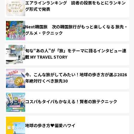
エアラインランキング 読者の投票をもとにランキン
グ形式で発表
Next韓国旅 次の韓国旅行がもっと楽しくなる 旅先・
グルメ・テクニック
旬な“あの人”が「旅」をテーマに語るインタビュー連
載 MY TRAVEL STORY
今、こんな旅がしてみたい！地球の歩き方が選ぶ2026
年絶対行くべき旅先30
コスパもタイパもかなえる！賢者の旅テクニック
地球の歩き方♥偏愛ハワイ