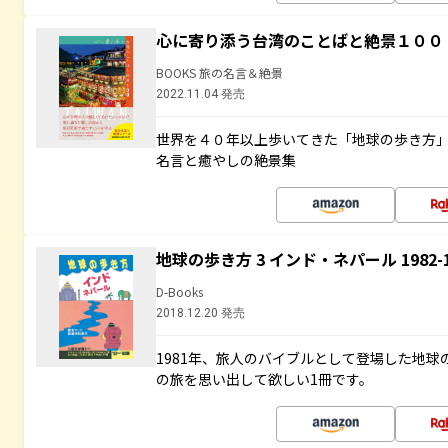
心に寄り添う台湾のことばと絶景１００
BOOKS 旅の名言＆絶景
2022.11.04 発売
世界を４０年以上歩いてきた「地球の歩き方
名言と癒やしの絶景集
地球の歩き方 3 インド・ネパール 1982
D-Books
2018.12.20 発売
1981年、旅人のバイブルとして登場した地
の旅を思い出して欲しい1冊です。