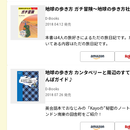
地球の歩き方 ガチ冒険～地球の歩き方
D-Books
2018.04.12 発売
本書は4人の旅好きによるただの旅日記です。
いてある内容はただの旅日記です。
地球の歩き方 カンタベリーと周辺のす
んぽガイド♪
D-Books
2018.07.26 発売
英会話本でおなじみの「Kayoの“秘密のノー
ンドン南東の田舎町をご紹介！