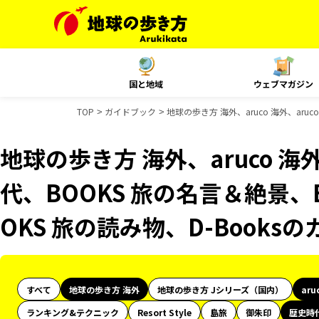
国と地域
ウェブマガジン
TOP
ガイドブック
地球の歩き方 海外、aruco 海外、aru
地球の歩き方 海外、aruco 海
代、BOOKS 旅の名言＆絶景、
OKS 旅の読み物、D-Books
すべて
地球の歩き方 海外
地球の歩き方 Jシリーズ（国内）
aru
ランキング&テクニック
Resort Style
島旅
御朱印
歴史時