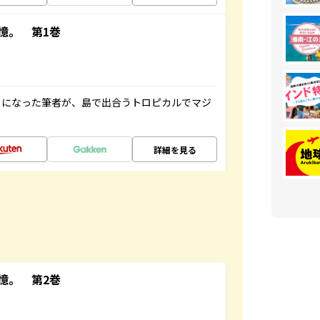
憶。 第1巻
とになった筆者が、島で出合うトロピカルでマジ
詳細を見る
憶。 第2巻