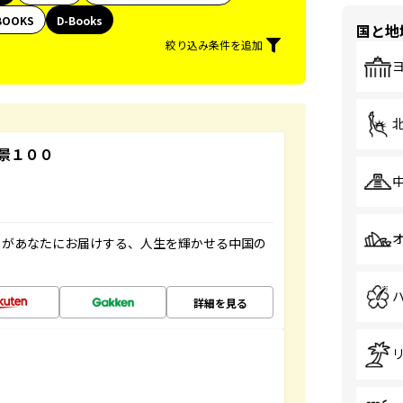
BOOKS
D-Books
国と地
絞り込み条件を追加
景１００
」があなたにお届けする、人生を輝かせる中国の
詳細を見る