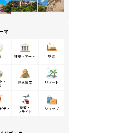
ーマ
食
建築・アート
宿泊
ト・
世界遺産
リゾート
戦
鉄道・
ビティ
ショップ
フライト