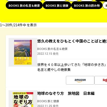
BOOKS 旅の名言＆絶景
BOOKS 旅と健康
BOOKS 旅の読み物
1〜20件/214件中 を表示
悠久の教えをひもとく中国のことばと絶
BOOKS 旅の名言＆絶景
2022.12.15 発売
世界を４０年以上歩いてきた「地球の歩き方
名言と癒やしの絶景集
地球のなぞり方 旅地図 日本編
BOOKS 旅と健康
2022.11.25 発売