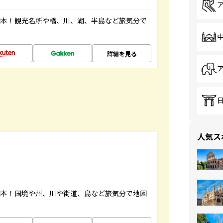
図本！観光名所や橋、川、湖、半島など旅気分で
詳細を見る
人気ス
図本！国境や州、川や街道、島など旅気分で地図