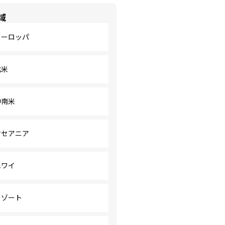
域
ヨーロッパ
北米
中南米
オセアニア
ハワイ
リゾート