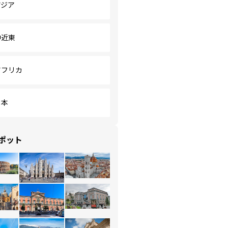
アジア
中近東
アフリカ
日本
ポット