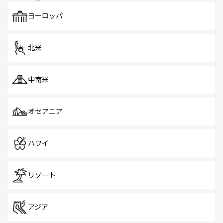
も、旅行者にとっては魅力的なポイント。グルメも豊富
で、ホーカーズは地元の風情を楽しめる外せないスポット
ヨーロッパ
だ。訪れる人を飽きさせないシンガポールで、多様な魅力
を体感しよう。 なお、新着のシンガポール情報は
コンテン
ツ一覧
を参照してほしい。
北米
中南米
オセアニア
ハワイ
リゾート
アジア