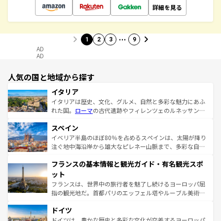
詳細を見る
…
1
2
3
9
AD
AD
人気の国と地域から探す
イタリア
イタリアは歴史、文化、グルメ、自然と多彩な魅力にあふ
れた国。
ローマ
の古代遺跡やフィレンツェのルネッサンス
美術、ヴェネツィアの運河など、歴史あるスポットはもち
スペイン
ろん、トスカーナの美しい田園風景やアマルフィ海岸の絶
景など、自然景観も見逃せない。観光の合間には、本場の
イベリア半島のほぼ80％を占めるスペインは、太陽が降り
ピザやパスタなど、絶品のイタリア料理を堪能することも
注ぐ地中海沿岸から雄大なピレネー山脈まで、多彩な自然
できる。朝目覚めてから夜眠るまで、すべての瞬間を楽し
と文化が詰まったヨーロッパ屈指の旅行先だ。多様な地域
フランスの基本情報と観光ガイド・有名観光スポ
ませてくれるイタリアで、忘れられない旅をしてみよう！
文化が根付くこの国では、情熱的なフラメンコ、熱気あふ
なお、新着のイタリア情報は
コンテンツ一覧
を参照してほ
れる闘牛、そして美味しいタパスが生活の一部となってい
ット
しい。
る。首都マドリードの洗練された雰囲気や、バルセロナの
フランスは、世界中の旅行者を魅了し続けるヨーロッパ屈
アートに溢れた街角から、地方では古代ローマ遺跡や中世
指の観光地だ。首都パリのエッフェル塔やルーブル美術館
の城塞都市、穏やかなビーチリゾートまで多彩な表情を見
といった象徴的なスポットから、田舎町の古風な美しさま
せる。地方によって風土や気候が異なるスペインはその個
ドイツ
で、幅広い魅力が詰まっている。華麗な宮殿、歴史的な大
性で訪れる人を魅了する。 なお、新着のスペイン情報は
コ
聖堂、美しいビーチ、そして豊かな自然が、訪れる者を心
ドイツは、豊かな歴史と多彩な文化が交差するヨーロッパ