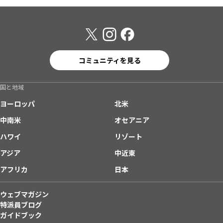
コミュニティを見る
国と地域
ヨーロッパ
北米
中南米
オセアニア
ハワイ
リゾート
アジア
中近東
アフリカ
日本
ウェブマガジン
特派員ブログ
ガイドブック