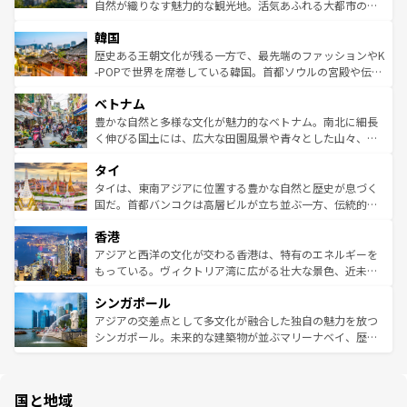
ク、伝統的なフラダンスなど、すべてがハワイの魅力を彩
ど、見どころがたくさん。また、カフェやワイン、オージ
自然が織りなす魅力的な観光地。活気あふれる大都市の台
っている。訪れるたびに新しい発見と感動が待っているハ
ービーフなどの食文化も豊かで、美味しいものであふれて
北やノスタルジックな町並みが人気な九份（ジォウフェ
ワイを、存分に味わってほしい。 なお、新着のハワイ情報
韓国
いる。アクティビティも充実しており、サーフィンやダイ
ン）、静ひつな山岳地帯である台湾東部など、都市の喧騒
は
コンテンツ一覧
を参照してほしい。
ビング、ハイキングなど、アウトドア好きにはたまらな
と山間の静けさが共存しており、訪れる人に新しい発見と
歴史ある王朝文化が残る一方で、最先端のファッションやK
い。オーストラリアの多彩な魅力を存分に味わいつくそ
驚きをもたらしてくれる。また、奥深い台湾の食文化も魅
-POPで世界を席巻している韓国。首都ソウルの宮殿や伝統
う。 なお、新着のオーストラリア情報は
コンテンツ一覧
を
力で、夜市などの屋台グルメから高級料理、ヘルシーで美
家屋が並ぶエリアでは韓国の歴史と文化に浸ることがで
参照してほしい。
ベトナム
容にもいいと評判のスイーツなど、バラエティ豊かな料理
き、地方に足を延ばせば四季折々の自然美を楽しむことが
が味わえる。 なお、新着の台湾情報は
コンテンツ一覧
を参
できる。そして、キムチや焼肉、絶品のストリートフード
豊かな自然と多様な文化が魅力的なベトナム。南北に細長
照してほしい。
まで、さまざまな韓国料理が待っている。夜には、韓国な
く伸びる国土には、広大な田園風景や青々とした山々、世
らではのナイトライフも堪能できる。あたたかいホスピタ
界遺産に登録された壮大な自然景観が点在し、都市部では
タイ
リティに包まれながら、韓国の多彩な魅力を心ゆくまで味
急速な発展と共に伝統が息づく。ハノイの古い町並みやホ
わってみてほしい。 なお、新着の韓国情報は
コンテンツ一
ーチミン市のフランス統治時代の建物も、独特の雰囲気を
タイは、東南アジアに位置する豊かな自然と歴史が息づく
覧
を参照してほしい。
醸し出している。また、バラエティの豊かさとおいしさで
国だ。首都バンコクは高層ビルが立ち並ぶ一方、伝統的な
世界中の食通を魅了してやまないベトナム料理も魅力のひ
寺院や市場がいたるところに点在し、古きよき文化と現代
香港
とつ。フォーやバインミー、ベトナムコーヒーなどは、ぜ
の活気が交差している。北部ではチェンマイなどの山岳地
ひ現地で味わいたい。どの地域を訪れてもあたたかい人々
帯で自然と触れ合い、南部ではプーケットやクラビの美し
アジアと西洋の文化が交わる香港は、特有のエネルギーを
が旅行者を迎えてくれるので、きっと忘れられない旅にな
いビーチでリゾート気分を楽しむことができる。タイ料理
もっている。ヴィクトリア湾に広がる壮大な景色、近未来
るはずだ。 なお、新着のベトナム情報は
コンテンツ一覧
を
は世界的に有名で、屋台から高級レストランまで味覚を刺
的なアートスポット、そして歴史と現代が融合した町並
参照してほしい。
シンガポール
激する。気候は一年中温暖で、どの季節にも異なる楽しみ
み、どこを訪れても感動するはず。観光スポットが密集し
が待っている。親しみやすいタイの人々、仏教を中心とし
ており、効率よく見どころを回れるのも魅力。息をのむよ
アジアの交差点として多文化が融合した独自の魅力を放つ
た文化、そして多様な観光資源が、訪れる旅人を魅了し続
うな絶景から文化的な体験まで、香港を存分に楽しみ尽く
シンガポール。未来的な建築物が並ぶマリーナベイ、歴史
ける。 なお、新着のタイ情報は
コンテンツ一覧
を参照して
そう。 なお、新着の香港情報は
コンテンツ一覧
を参照して
と伝統を感じられるエスニックタウン、多数の緑豊かな公
ほしい。
ほしい。
園や自然保護区など、自然が調和した近代的な景観と文化
の多様性あふれるカラフルな町は、どこを歩いても新しい
国と地域
発見がある。さらに、治安のよさや充実した公共交通機関