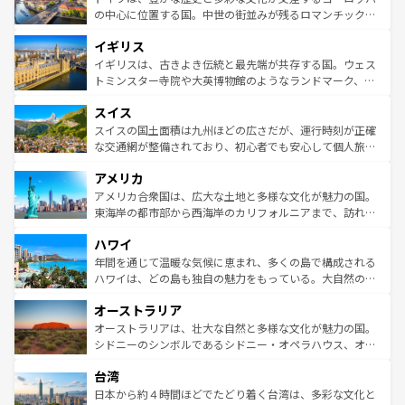
ンテンツ一覧
を参照してほしい。
から魅了する。また、フランスは美食の国としても知ら
の中心に位置する国。中世の街並みが残るロマンチック街
れ、フランス料理はユネスコ無形文化遺産にも登録されて
道から、未来を先取りするようなモダンな都市まで多様な
イギリス
いる。シャンパンの発祥地であるランス、プロヴァンスの
顔を持つこの国は、どこを歩いても飽きることがない。ベ
香り高いラベンダー畑など、多彩な楽しみ方が可能だ。さ
ルリンの文化的活気、バイエルン州のアルプスの絶景、そ
イギリスは、古きよき伝統と最先端が共存する国。ウェス
らに、パリ以外の地域にも魅力が溢れており、どの街角に
してライン川沿いのワイン畑といった風景は必見。ビール
トミンスター寺院や大英博物館のようなランドマーク、歴
も豊かな歴史と文化が息づいている。パリ以外の個性あふ
とソーセージを味わいながら地元の人と過ごす楽しい時間
史ある大学都市、美しい丘陵地帯や牧歌的な風景など、エ
れる地方に足を運ぶとそれぞれで全く異なる文化を体験で
スイス
は、お酒好きな人にはぜひ体験してほしい。 なお、新着の
リアごとに異なる魅力がある。また、優雅なアフタヌーン
きるだろう。 なお、新着のフランス情報は
コンテンツ一覧
ドイツ情報は
コンテンツ一覧
を参照してほしい。
ティー、ビール好きにはたまらない英国パブ、サッカー観
スイスの国土面積は九州ほどの広さだが、運行時刻が正確
を参照してほしい。
戦など、本場だからこそできる体験も豊富。イギリスを旅
な交通網が整備されており、初心者でも安心して個人旅行
して楽しみつくそう。 なお、新着のイギリス情報は
コンテ
を楽しめる。日本同様に時刻表どおりの旅が可能だ。中世
アメリカ
ンツ一覧
を参照してほしい。
の建物がそのまま残る町や、スイスならではのユニークな
博物館もあり、アルプス観光だけでなく町歩きも満喫する
アメリカ合衆国は、広大な土地と多様な文化が魅力の国。
ことができる。国民の所得が高いため物価も高いが、旅行
東海岸の都市部から西海岸のカリフォルニアまで、訪れる
者向けの交通パス提供のサービスもあり、うまく活用すれ
場所ごとに異なる風景と体験が待っている。ニューヨーク
ハワイ
ば市内交通費無料で観光を楽しむこともできる。 なお、新
のような巨大都市は、観光、ショッピング、エンターテイ
着のスイス情報は
コンテンツ一覧
を参照してほしい。
ンメントが詰まった刺激的なスポットだ。一方、アメリカ
年間を通じて温暖な気候に恵まれ、多くの島で構成される
西部には大自然が広がり、グランドキャニオンやイエロー
ハワイは、どの島も独自の魅力をもっている。大自然の神
ストーン国立公園といった絶景が堪能できる。さらに、南
秘を感じたいなら、火山が生み出した壮大な景観を誇るハ
オーストラリア
部のニューオーリンズでは、音楽と美食が融合した独特の
ワイ島は見逃せない。また、定番の観光地といえばオアフ
文化が魅力。旅行者はアメリカの各地域で異なる魅力を楽
島だが、静かな自然を求めるならマウイ島やカウアイ島が
オーストラリアは、壮大な自然と多様な文化が魅力の国。
しみながら、その多様性と豊かな歴史を感じることができ
おすすめ。エメラルドグリーンに輝く海をはじめ、豊かな
シドニーのシンボルであるシドニー・オペラハウス、オー
るだろう。車でのロードトリップや列車の旅も、アメリカ
文化や歴史が息づいている。「アロハスピリット」と呼ば
ストラリア東海岸北部に広がる大サンゴ礁地帯グレートバ
ならではの贅沢な旅のスタイルだ。 なお、新着のアメリカ
台湾
れるおもてなしの心で訪れる人々を迎えてくれるハワイの
リアリーフや大陸中央部にそびえるウルル（エアーズロッ
情報は
コンテンツ一覧
を参照してほしい。
人々、おいしいローカルフードやハワイアンミュージッ
ク）、タスマニアの美しい原生林やケアンズの熱帯雨林な
日本から約４時間ほどでたどり着く台湾は、多彩な文化と