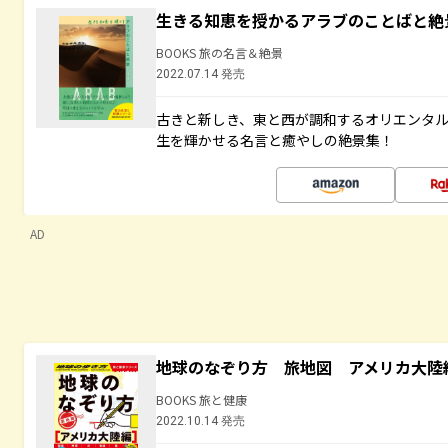
生きる知恵を授かるアラブのことばと絶
BOOKS 旅の名言＆絶景
2022.07.14 発売
古きと新しき、東と西が調和するオリエンタ
生を輝かせる名言と癒やしの絶景集！
AD
地球のなぞり方 旅地図 アメリカ大陸
BOOKS 旅と健康
2022.10.14 発売