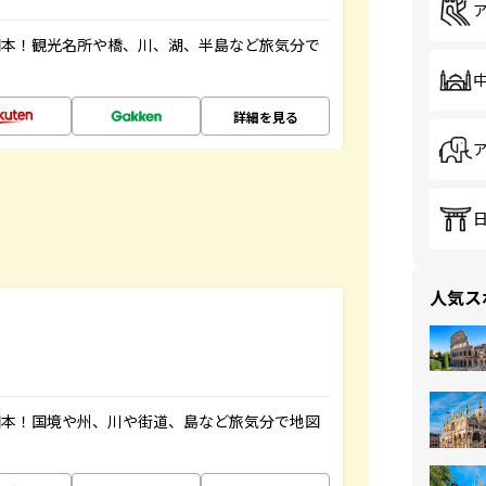
図本！観光名所や橋、川、湖、半島など旅気分で
詳細を見る
人気ス
図本！国境や州、川や街道、島など旅気分で地図