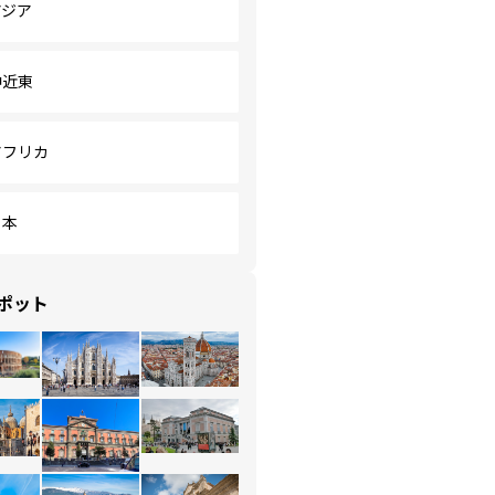
アジア
中近東
アフリカ
日本
ポット