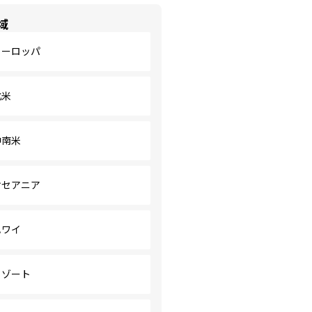
域
ヨーロッパ
北米
中南米
オセアニア
ハワイ
リゾート