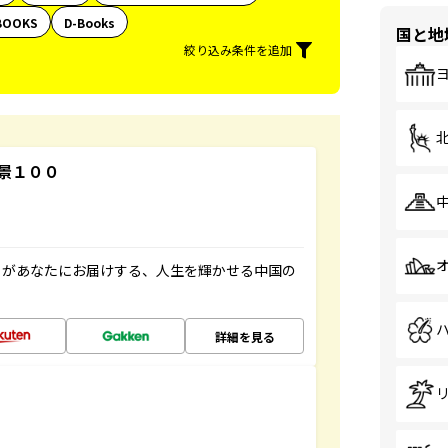
BOOKS
D-Books
国と地
絞り込み条件を追加
景１００
」があなたにお届けする、人生を輝かせる中国の
詳細を見る