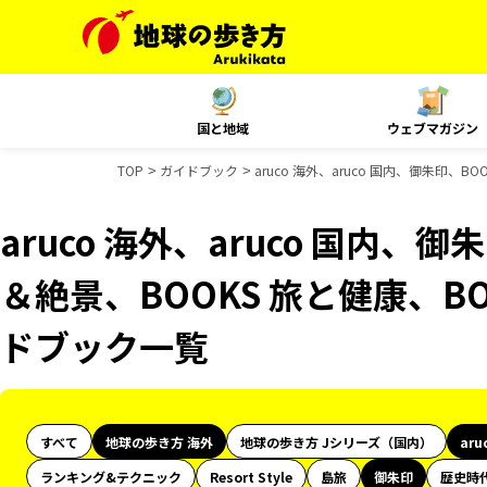
国と地域
ウェブマガジン
TOP
ガイドブック
aruco 海外、aruco 国内、御朱印、
aruco 海外、aruco 国内、
＆絶景、BOOKS 旅と健康、B
ドブック一覧
すべて
地球の歩き方 海外
地球の歩き方 Jシリーズ（国内）
aru
ランキング&テクニック
Resort Style
島旅
御朱印
歴史時