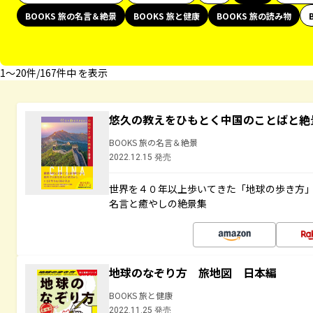
BOOKS 旅の名言＆絶景
BOOKS 旅と健康
BOOKS 旅の読み物
1〜20件/167件中 を表示
悠久の教えをひもとく中国のことばと絶
BOOKS 旅の名言＆絶景
2022.12.15 発売
世界を４０年以上歩いてきた「地球の歩き方
名言と癒やしの絶景集
地球のなぞり方 旅地図 日本編
BOOKS 旅と健康
2022.11.25 発売