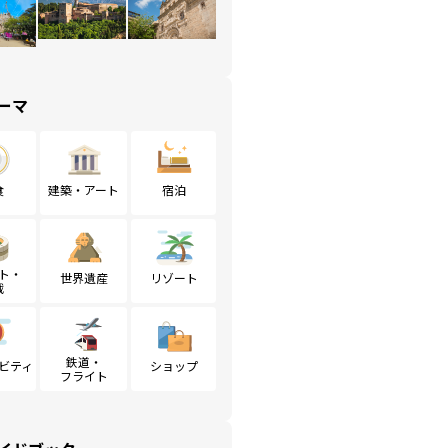
ーマ
食
建築・アート
宿泊
ト・
世界遺産
リゾート
戦
鉄道・
ビティ
ショップ
フライト