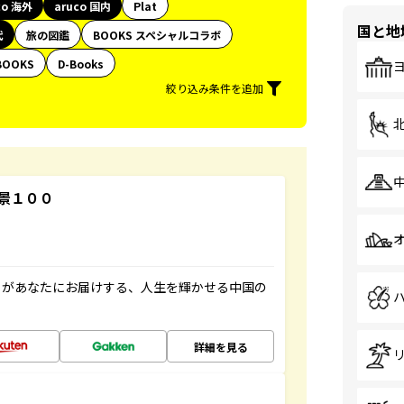
co 海外
aruco 国内
Plat
国と地
代
旅の図鑑
BOOKS スペシャルコラボ
BOOKS
D-Books
絞り込み条件を追加
景１００
」があなたにお届けする、人生を輝かせる中国の
詳細を見る