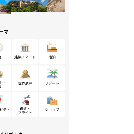
ーマ
食
建築・アート
宿泊
ト・
世界遺産
リゾート
戦
鉄道・
ビティ
ショップ
フライト