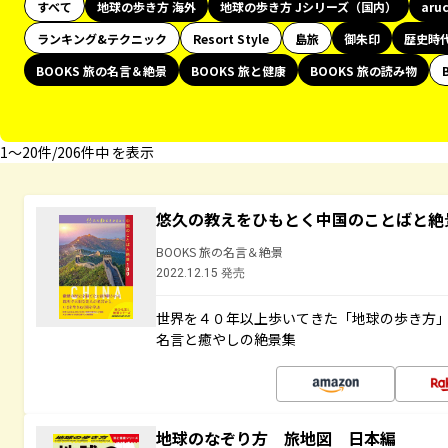
すべて
地球の歩き方 海外
地球の歩き方 Jシリーズ（国内）
aru
ランキング&テクニック
Resort Style
島旅
御朱印
歴史時
BOOKS 旅の名言＆絶景
BOOKS 旅と健康
BOOKS 旅の読み物
1〜20件/206件中 を表示
悠久の教えをひもとく中国のことばと絶
BOOKS 旅の名言＆絶景
2022.12.15 発売
世界を４０年以上歩いてきた「地球の歩き方
名言と癒やしの絶景集
地球のなぞり方 旅地図 日本編