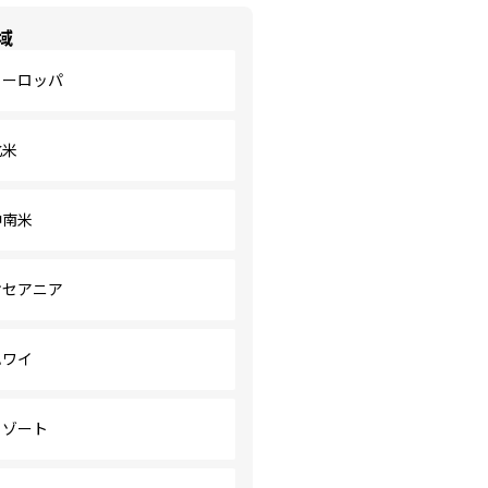
域
ヨーロッパ
北米
中南米
オセアニア
ハワイ
リゾート