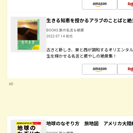
生きる知恵を授かるアラブのことばと絶
BOOKS 旅の名言＆絶景
2022.07.14 発売
古きと新しき、東と西が調和するオリエンタ
生を輝かせる名言と癒やしの絶景集！
AD
地球のなぞり方 旅地図 アメリカ大陸
BOOKS 旅と健康