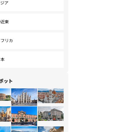
アジア
中近東
アフリカ
日本
ポット