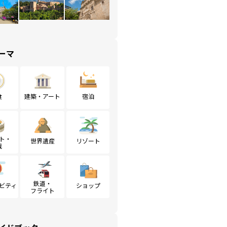
ーマ
食
建築・アート
宿泊
ト・
世界遺産
リゾート
戦
鉄道・
ビティ
ショップ
フライト