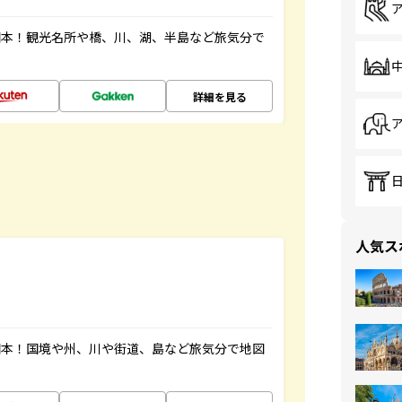
図本！観光名所や橋、川、湖、半島など旅気分で
詳細を見る
人気ス
図本！国境や州、川や街道、島など旅気分で地図