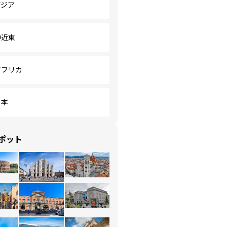
アジア
中近東
アフリカ
日本
ポット