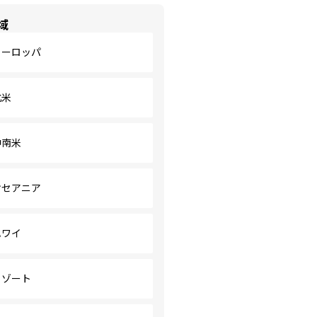
域
ヨーロッパ
北米
中南米
オセアニア
ハワイ
リゾート