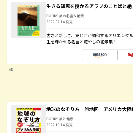
生きる知恵を授かるアラブのことばと絶
BOOKS 旅の名言＆絶景
2022.07.14 発売
古きと新しき、東と西が調和するオリエンタ
生を輝かせる名言と癒やしの絶景集！
AD
地球のなぞり方 旅地図 アメリカ大陸
BOOKS 旅と健康
2022.10.14 発売