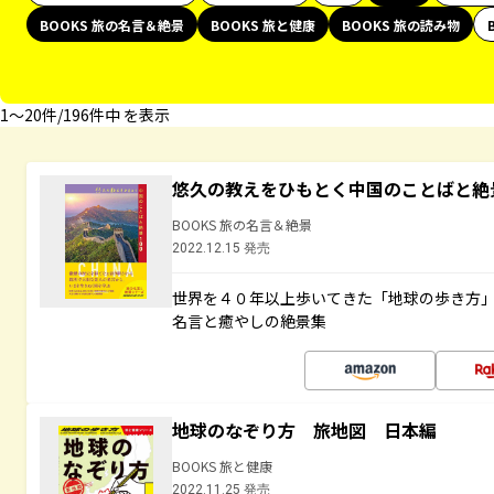
BOOKS 旅の名言＆絶景
BOOKS 旅と健康
BOOKS 旅の読み物
1〜20件/196件中 を表示
悠久の教えをひもとく中国のことばと絶
BOOKS 旅の名言＆絶景
2022.12.15 発売
世界を４０年以上歩いてきた「地球の歩き方
名言と癒やしの絶景集
地球のなぞり方 旅地図 日本編
BOOKS 旅と健康
2022.11.25 発売