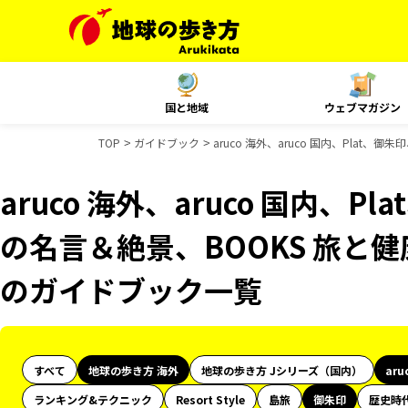
国と地域
ウェブマガジン
TOP
ガイドブック
aruco 海外、aruco 国内、Plat
aruco 海外、aruco 国内、Pl
の名言＆絶景、BOOKS 旅と健
のガイドブック一覧
すべて
地球の歩き方 海外
地球の歩き方 Jシリーズ（国内）
aru
ランキング&テクニック
Resort Style
島旅
御朱印
歴史時