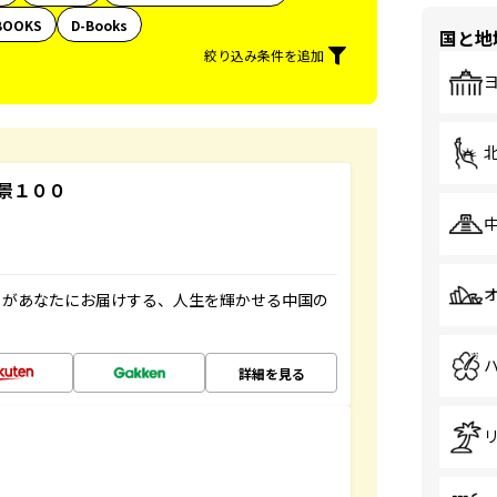
BOOKS
D-Books
国と地
絞り込み条件を追加
景１００
」があなたにお届けする、人生を輝かせる中国の
詳細を見る