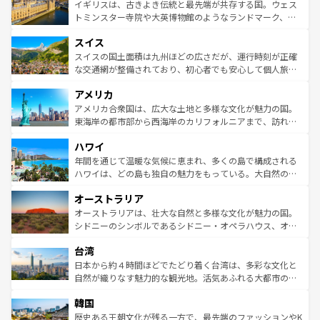
香り高いラベンダー畑など、多彩な楽しみ方が可能だ。さ
ルリンの文化的活気、バイエルン州のアルプスの絶景、そ
イギリスは、古きよき伝統と最先端が共存する国。ウェス
らに、パリ以外の地域にも魅力が溢れており、どの街角に
してライン川沿いのワイン畑といった風景は必見。ビール
トミンスター寺院や大英博物館のようなランドマーク、歴
も豊かな歴史と文化が息づいている。パリ以外の個性あふ
とソーセージを味わいながら地元の人と過ごす楽しい時間
史ある大学都市、美しい丘陵地帯や牧歌的な風景など、エ
れる地方に足を運ぶとそれぞれで全く異なる文化を体験で
スイス
は、お酒好きな人にはぜひ体験してほしい。 なお、新着の
リアごとに異なる魅力がある。また、優雅なアフタヌーン
きるだろう。 なお、新着のフランス情報は
コンテンツ一覧
ドイツ情報は
コンテンツ一覧
を参照してほしい。
ティー、ビール好きにはたまらない英国パブ、サッカー観
スイスの国土面積は九州ほどの広さだが、運行時刻が正確
を参照してほしい。
戦など、本場だからこそできる体験も豊富。イギリスを旅
な交通網が整備されており、初心者でも安心して個人旅行
して楽しみつくそう。 なお、新着のイギリス情報は
コンテ
を楽しめる。日本同様に時刻表どおりの旅が可能だ。中世
アメリカ
ンツ一覧
を参照してほしい。
の建物がそのまま残る町や、スイスならではのユニークな
博物館もあり、アルプス観光だけでなく町歩きも満喫する
アメリカ合衆国は、広大な土地と多様な文化が魅力の国。
ことができる。国民の所得が高いため物価も高いが、旅行
東海岸の都市部から西海岸のカリフォルニアまで、訪れる
者向けの交通パス提供のサービスもあり、うまく活用すれ
場所ごとに異なる風景と体験が待っている。ニューヨーク
ハワイ
ば市内交通費無料で観光を楽しむこともできる。 なお、新
のような巨大都市は、観光、ショッピング、エンターテイ
着のスイス情報は
コンテンツ一覧
を参照してほしい。
ンメントが詰まった刺激的なスポットだ。一方、アメリカ
年間を通じて温暖な気候に恵まれ、多くの島で構成される
西部には大自然が広がり、グランドキャニオンやイエロー
ハワイは、どの島も独自の魅力をもっている。大自然の神
ストーン国立公園といった絶景が堪能できる。さらに、南
秘を感じたいなら、火山が生み出した壮大な景観を誇るハ
オーストラリア
部のニューオーリンズでは、音楽と美食が融合した独特の
ワイ島は見逃せない。また、定番の観光地といえばオアフ
文化が魅力。旅行者はアメリカの各地域で異なる魅力を楽
島だが、静かな自然を求めるならマウイ島やカウアイ島が
オーストラリアは、壮大な自然と多様な文化が魅力の国。
しみながら、その多様性と豊かな歴史を感じることができ
おすすめ。エメラルドグリーンに輝く海をはじめ、豊かな
シドニーのシンボルであるシドニー・オペラハウス、オー
るだろう。車でのロードトリップや列車の旅も、アメリカ
文化や歴史が息づいている。「アロハスピリット」と呼ば
ストラリア東海岸北部に広がる大サンゴ礁地帯グレートバ
ならではの贅沢な旅のスタイルだ。 なお、新着のアメリカ
台湾
れるおもてなしの心で訪れる人々を迎えてくれるハワイの
リアリーフや大陸中央部にそびえるウルル（エアーズロッ
情報は
コンテンツ一覧
を参照してほしい。
人々、おいしいローカルフードやハワイアンミュージッ
ク）、タスマニアの美しい原生林やケアンズの熱帯雨林な
日本から約４時間ほどでたどり着く台湾は、多彩な文化と
ク、伝統的なフラダンスなど、すべてがハワイの魅力を彩
ど、見どころがたくさん。また、カフェやワイン、オージ
自然が織りなす魅力的な観光地。活気あふれる大都市の台
っている。訪れるたびに新しい発見と感動が待っているハ
ービーフなどの食文化も豊かで、美味しいものであふれて
北やノスタルジックな町並みが人気な九份（ジォウフェ
ワイを、存分に味わってほしい。 なお、新着のハワイ情報
韓国
いる。アクティビティも充実しており、サーフィンやダイ
ン）、静ひつな山岳地帯である台湾東部など、都市の喧騒
は
コンテンツ一覧
を参照してほしい。
ビング、ハイキングなど、アウトドア好きにはたまらな
と山間の静けさが共存しており、訪れる人に新しい発見と
歴史ある王朝文化が残る一方で、最先端のファッションやK