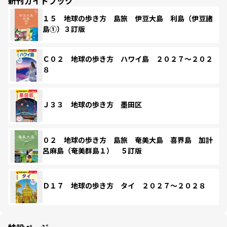
新刊ガイドブック
１５ 地球の歩き方 島旅 伊豆大島 利島（伊豆諸
島①）３訂版
Ｃ０２ 地球の歩き方 ハワイ島 ２０２７～２０２
８
Ｊ３３ 地球の歩き方 墨田区
０２ 地球の歩き方 島旅 奄美大島 喜界島 加計
呂麻島（奄美群島１） ５訂版
Ｄ１７ 地球の歩き方 タイ ２０２７～２０２８