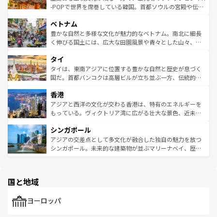
い。オーストラリアの多彩な魅力を存分に味わいつくそ
驚きをもたらしてくれる。また、奥深い台湾の食文化も魅
-POPで世界を席巻している韓国。首都ソウルの宮殿や伝統
う。 なお、新着のオーストラリア情報は
コンテンツ一覧
を
力で、夜市などの屋台グルメから高級料理、ヘルシーで美
家屋が並ぶエリアでは韓国の歴史と文化に浸ることがで
参照してほしい。
ベトナム
容にもいいと評判のスイーツなど、バラエティ豊かな料理
き、地方に足を延ばせば四季折々の自然美を楽しむことが
が味わえる。 なお、新着の台湾情報は
コンテンツ一覧
を参
できる。そして、キムチや焼肉、絶品のストリートフード
豊かな自然と多様な文化が魅力的なベトナム。南北に細長
照してほしい。
まで、さまざまな韓国料理が待っている。夜には、韓国な
く伸びる国土には、広大な田園風景や青々とした山々、世
らではのナイトライフも堪能できる。あたたかいホスピタ
界遺産に登録された壮大な自然景観が点在し、都市部では
タイ
リティに包まれながら、韓国の多彩な魅力を心ゆくまで味
急速な発展と共に伝統が息づく。ハノイの古い町並みやホ
わってみてほしい。 なお、新着の韓国情報は
コンテンツ一
ーチミン市のフランス統治時代の建物も、独特の雰囲気を
タイは、東南アジアに位置する豊かな自然と歴史が息づく
覧
を参照してほしい。
醸し出している。また、バラエティの豊かさとおいしさで
国だ。首都バンコクは高層ビルが立ち並ぶ一方、伝統的な
世界中の食通を魅了してやまないベトナム料理も魅力のひ
寺院や市場がいたるところに点在し、古きよき文化と現代
香港
とつ。フォーやバインミー、ベトナムコーヒーなどは、ぜ
の活気が交差している。北部ではチェンマイなどの山岳地
ひ現地で味わいたい。どの地域を訪れてもあたたかい人々
帯で自然と触れ合い、南部ではプーケットやクラビの美し
アジアと西洋の文化が交わる香港は、特有のエネルギーを
が旅行者を迎えてくれるので、きっと忘れられない旅にな
いビーチでリゾート気分を楽しむことができる。タイ料理
もっている。ヴィクトリア湾に広がる壮大な景色、近未来
るはずだ。 なお、新着のベトナム情報は
コンテンツ一覧
を
は世界的に有名で、屋台から高級レストランまで味覚を刺
的なアートスポット、そして歴史と現代が融合した町並
参照してほしい。
シンガポール
激する。気候は一年中温暖で、どの季節にも異なる楽しみ
み、どこを訪れても感動するはず。観光スポットが密集し
が待っている。親しみやすいタイの人々、仏教を中心とし
ており、効率よく見どころを回れるのも魅力。息をのむよ
アジアの交差点として多文化が融合した独自の魅力を放つ
た文化、そして多様な観光資源が、訪れる旅人を魅了し続
うな絶景から文化的な体験まで、香港を存分に楽しみ尽く
シンガポール。未来的な建築物が並ぶマリーナベイ、歴史
ける。 なお、新着のタイ情報は
コンテンツ一覧
を参照して
そう。 なお、新着の香港情報は
コンテンツ一覧
を参照して
と伝統を感じられるエスニックタウン、多数の緑豊かな公
ほしい。
ほしい。
園や自然保護区など、自然が調和した近代的な景観と文化
の多様性あふれるカラフルな町は、どこを歩いても新しい
国と地域
発見がある。さらに、治安のよさや充実した公共交通機関
も、旅行者にとっては魅力的なポイント。グルメも豊富
で、ホーカーズは地元の風情を楽しめる外せないスポット
ヨーロッパ
だ。訪れる人を飽きさせないシンガポールで、多様な魅力