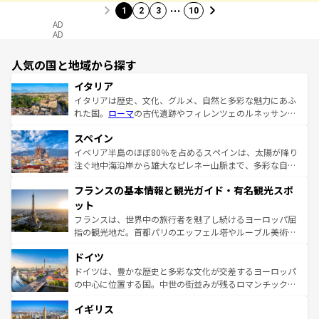
…
1
2
3
10
AD
AD
人気の国と地域から探す
イタリア
イタリアは歴史、文化、グルメ、自然と多彩な魅力にあふ
れた国。
ローマ
の古代遺跡やフィレンツェのルネッサンス
美術、ヴェネツィアの運河など、歴史あるスポットはもち
スペイン
ろん、トスカーナの美しい田園風景やアマルフィ海岸の絶
景など、自然景観も見逃せない。観光の合間には、本場の
イベリア半島のほぼ80％を占めるスペインは、太陽が降り
ピザやパスタなど、絶品のイタリア料理を堪能することも
注ぐ地中海沿岸から雄大なピレネー山脈まで、多彩な自然
できる。朝目覚めてから夜眠るまで、すべての瞬間を楽し
と文化が詰まったヨーロッパ屈指の旅行先だ。多様な地域
フランスの基本情報と観光ガイド・有名観光スポ
ませてくれるイタリアで、忘れられない旅をしてみよう！
文化が根付くこの国では、情熱的なフラメンコ、熱気あふ
なお、新着のイタリア情報は
コンテンツ一覧
を参照してほ
れる闘牛、そして美味しいタパスが生活の一部となってい
ット
しい。
る。首都マドリードの洗練された雰囲気や、バルセロナの
フランスは、世界中の旅行者を魅了し続けるヨーロッパ屈
アートに溢れた街角から、地方では古代ローマ遺跡や中世
指の観光地だ。首都パリのエッフェル塔やルーブル美術館
の城塞都市、穏やかなビーチリゾートまで多彩な表情を見
といった象徴的なスポットから、田舎町の古風な美しさま
せる。地方によって風土や気候が異なるスペインはその個
ドイツ
で、幅広い魅力が詰まっている。華麗な宮殿、歴史的な大
性で訪れる人を魅了する。 なお、新着のスペイン情報は
コ
聖堂、美しいビーチ、そして豊かな自然が、訪れる者を心
ドイツは、豊かな歴史と多彩な文化が交差するヨーロッパ
ンテンツ一覧
を参照してほしい。
から魅了する。また、フランスは美食の国としても知ら
の中心に位置する国。中世の街並みが残るロマンチック街
れ、フランス料理はユネスコ無形文化遺産にも登録されて
道から、未来を先取りするようなモダンな都市まで多様な
イギリス
いる。シャンパンの発祥地であるランス、プロヴァンスの
顔を持つこの国は、どこを歩いても飽きることがない。ベ