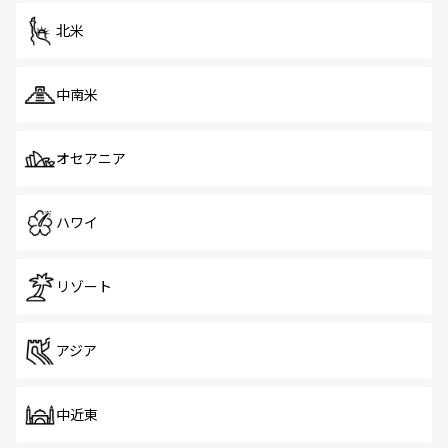
を体感しよう。 なお、新着のシンガポール情報は
コンテン
ツ一覧
を参照してほしい。
北米
中南米
オセアニア
ハワイ
リゾート
アジア
中近東