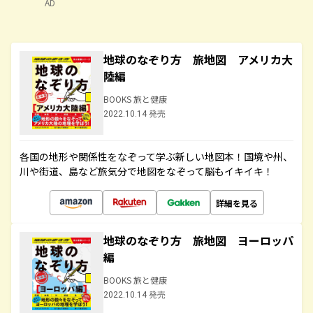
AD
地球のなぞり方 旅地図 アメリカ大
陸編
BOOKS 旅と健康
2022.10.14 発売
各国の地形や関係性をなぞって学ぶ新しい地図本！国境や州、
川や街道、島など旅気分で地図をなぞって脳もイキイキ！
詳細を見る
地球のなぞり方 旅地図 ヨーロッパ
編
BOOKS 旅と健康
2022.10.14 発売