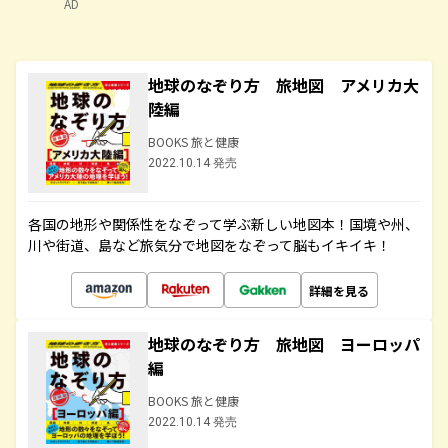
AD
地球のなぞり方 旅地図 アメリカ大
陸編
BOOKS 旅と健康
2022.10.14 発売
各国の地形や関係性をなぞって学ぶ新しい地図本！国境や州、
川や街道、島など旅気分で地図をなぞって脳もイキイキ！
詳細を見る
地球のなぞり方 旅地図 ヨーロッパ
編
BOOKS 旅と健康
2022.10.14 発売