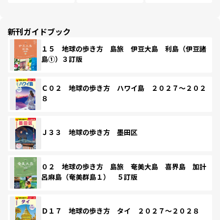
新刊ガイドブック
１５ 地球の歩き方 島旅 伊豆大島 利島（伊豆諸
島①）３訂版
Ｃ０２ 地球の歩き方 ハワイ島 ２０２７～２０２
８
Ｊ３３ 地球の歩き方 墨田区
０２ 地球の歩き方 島旅 奄美大島 喜界島 加計
呂麻島（奄美群島１） ５訂版
Ｄ１７ 地球の歩き方 タイ ２０２７～２０２８