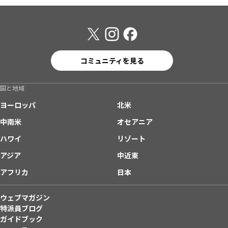
コミュニティを見る
国と地域
ヨーロッパ
北米
中南米
オセアニア
ハワイ
リゾート
アジア
中近東
アフリカ
日本
ウェブマガジン
特派員ブログ
ガイドブック