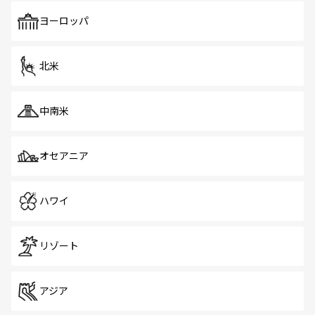
も、旅行者にとっては魅力的なポイント。グルメも豊富
で、ホーカーズは地元の風情を楽しめる外せないスポット
ヨーロッパ
だ。訪れる人を飽きさせないシンガポールで、多様な魅力
を体感しよう。 なお、新着のシンガポール情報は
コンテン
ツ一覧
を参照してほしい。
北米
中南米
オセアニア
ハワイ
リゾート
アジア