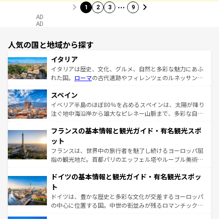
…
1
2
3
9
AD
AD
人気の国と地域から探す
イタリア
イタリアは歴史、文化、グルメ、自然と多彩な魅力にあふ
れた国。
ローマ
の古代遺跡やフィレンツェのルネッサンス
美術、ヴェネツィアの運河など、歴史あるスポットはもち
スペイン
ろん、トスカーナの美しい田園風景やアマルフィ海岸の絶
景など、自然景観も見逃せない。観光の合間には、本場の
イベリア半島のほぼ80％を占めるスペインは、太陽が降り
ピザやパスタなど、絶品のイタリア料理を堪能することも
注ぐ地中海沿岸から雄大なピレネー山脈まで、多彩な自然
できる。朝目覚めてから夜眠るまで、すべての瞬間を楽し
と文化が詰まったヨーロッパ屈指の旅行先だ。多様な地域
フランスの基本情報と観光ガイド・有名観光スポ
ませてくれるイタリアで、忘れられない旅をしてみよう！
文化が根付くこの国では、情熱的なフラメンコ、熱気あふ
なお、新着のイタリア情報は
コンテンツ一覧
を参照してほ
れる闘牛、そして美味しいタパスが生活の一部となってい
ット
しい。
る。首都マドリードの洗練された雰囲気や、バルセロナの
フランスは、世界中の旅行者を魅了し続けるヨーロッパ屈
アートに溢れた街角から、地方では古代ローマ遺跡や中世
指の観光地だ。首都パリのエッフェル塔やルーブル美術館
の城塞都市、穏やかなビーチリゾートまで多彩な表情を見
といった象徴的なスポットから、田舎町の古風な美しさま
せる。地方によって風土や気候が異なるスペインはその個
ドイツの基本情報と観光ガイド・有名観光スポッ
で、幅広い魅力が詰まっている。華麗な宮殿、歴史的な大
性で訪れる人を魅了する。 なお、新着のスペイン情報は
コ
聖堂、美しいビーチ、そして豊かな自然が、訪れる者を心
ト
ンテンツ一覧
を参照してほしい。
から魅了する。また、フランスは美食の国としても知ら
ドイツは、豊かな歴史と多彩な文化が交差するヨーロッパ
れ、フランス料理はユネスコ無形文化遺産にも登録されて
の中心に位置する国。中世の街並みが残るロマンチック街
いる。シャンパンの発祥地であるランス、プロヴァンスの
道から、未来を先取りするようなモダンな都市まで多様な