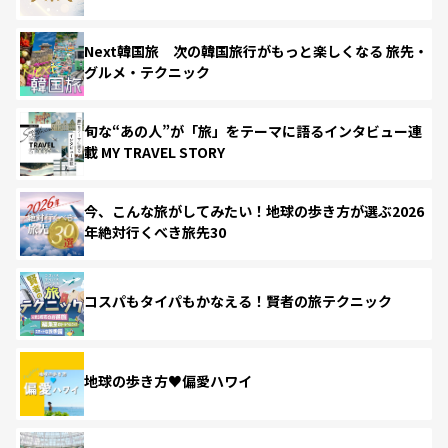
Next韓国旅 次の韓国旅行がもっと楽しくなる 旅先・
グルメ・テクニック
旬な“あの人”が「旅」をテーマに語るインタビュー連
載 MY TRAVEL STORY
今、こんな旅がしてみたい！地球の歩き方が選ぶ2026
年絶対行くべき旅先30
コスパもタイパもかなえる！賢者の旅テクニック
地球の歩き方♥偏愛ハワイ