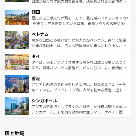
ど、見どころがたくさん。また、カフェやワイン、オージ
自然が織りなす魅力的な観光地。活気あふれる大都市の台
ワイを、存分に味わってほしい。 なお、新着のハワイ情報
ービーフなどの食文化も豊かで、美味しいものであふれて
北やノスタルジックな町並みが人気な九份（ジォウフェ
は
コンテンツ一覧
を参照してほしい。
韓国
いる。アクティビティも充実しており、サーフィンやダイ
ン）、静ひつな山岳地帯である台湾東部など、都市の喧騒
ビング、ハイキングなど、アウトドア好きにはたまらな
と山間の静けさが共存しており、訪れる人に新しい発見と
歴史ある王朝文化が残る一方で、最先端のファッションやK
い。オーストラリアの多彩な魅力を存分に味わいつくそ
驚きをもたらしてくれる。また、奥深い台湾の食文化も魅
-POPで世界を席巻している韓国。首都ソウルの宮殿や伝統
う。 なお、新着のオーストラリア情報は
コンテンツ一覧
を
力で、夜市などの屋台グルメから高級料理、ヘルシーで美
家屋が並ぶエリアでは韓国の歴史と文化に浸ることがで
参照してほしい。
ベトナム
容にもいいと評判のスイーツなど、バラエティ豊かな料理
き、地方に足を延ばせば四季折々の自然美を楽しむことが
が味わえる。 なお、新着の台湾情報は
コンテンツ一覧
を参
できる。そして、キムチや焼肉、絶品のストリートフード
豊かな自然と多様な文化が魅力的なベトナム。南北に細長
照してほしい。
まで、さまざまな韓国料理が待っている。夜には、韓国な
く伸びる国土には、広大な田園風景や青々とした山々、世
らではのナイトライフも堪能できる。あたたかいホスピタ
界遺産に登録された壮大な自然景観が点在し、都市部では
タイ
リティに包まれながら、韓国の多彩な魅力を心ゆくまで味
急速な発展と共に伝統が息づく。ハノイの古い町並みやホ
わってみてほしい。 なお、新着の韓国情報は
コンテンツ一
ーチミン市のフランス統治時代の建物も、独特の雰囲気を
タイは、東南アジアに位置する豊かな自然と歴史が息づく
覧
を参照してほしい。
醸し出している。また、バラエティの豊かさとおいしさで
国だ。首都バンコクは高層ビルが立ち並ぶ一方、伝統的な
世界中の食通を魅了してやまないベトナム料理も魅力のひ
寺院や市場がいたるところに点在し、古きよき文化と現代
香港
とつ。フォーやバインミー、ベトナムコーヒーなどは、ぜ
の活気が交差している。北部ではチェンマイなどの山岳地
ひ現地で味わいたい。どの地域を訪れてもあたたかい人々
帯で自然と触れ合い、南部ではプーケットやクラビの美し
アジアと西洋の文化が交わる香港は、特有のエネルギーを
が旅行者を迎えてくれるので、きっと忘れられない旅にな
いビーチでリゾート気分を楽しむことができる。タイ料理
もっている。ヴィクトリア湾に広がる壮大な景色、近未来
るはずだ。 なお、新着のベトナム情報は
コンテンツ一覧
を
は世界的に有名で、屋台から高級レストランまで味覚を刺
的なアートスポット、そして歴史と現代が融合した町並
参照してほしい。
シンガポール
激する。気候は一年中温暖で、どの季節にも異なる楽しみ
み、どこを訪れても感動するはず。観光スポットが密集し
が待っている。親しみやすいタイの人々、仏教を中心とし
ており、効率よく見どころを回れるのも魅力。息をのむよ
アジアの交差点として多文化が融合した独自の魅力を放つ
た文化、そして多様な観光資源が、訪れる旅人を魅了し続
うな絶景から文化的な体験まで、香港を存分に楽しみ尽く
シンガポール。未来的な建築物が並ぶマリーナベイ、歴史
ける。 なお、新着のタイ情報は
コンテンツ一覧
を参照して
そう。 なお、新着の香港情報は
コンテンツ一覧
を参照して
と伝統を感じられるエスニックタウン、多数の緑豊かな公
ほしい。
ほしい。
園や自然保護区など、自然が調和した近代的な景観と文化
の多様性あふれるカラフルな町は、どこを歩いても新しい
国と地域
発見がある。さらに、治安のよさや充実した公共交通機関