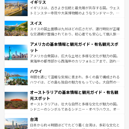
香り高いラベンダー畑など、多彩な楽しみ方が可能だ。さ
イギリス
顔を持つこの国は、どこを歩いても飽きることがない。ベ
らに、パリ以外の地域にも魅力が溢れており、どの街角に
ルリンの文化的活気、バイエルン州のアルプスの絶景、そ
イギリスは、古きよき伝統と最先端が共存する国。ウェス
も豊かな歴史と文化が息づいている。パリ以外の個性あふ
してライン川沿いのワイン畑といった風景は必見。ビール
トミンスター寺院や大英博物館のようなランドマーク、歴
れる地方に足を運ぶとそれぞれで全く異なる文化を体験で
とソーセージを味わいながら地元の人と過ごす楽しい時間
史ある大学都市、美しい丘陵地帯や牧歌的な風景など、エ
きるだろう。 なお、新着のフランス情報は
コンテンツ一覧
スイス
は、お酒好きな人にはぜひ体験してほしい。 なお、新着の
リアごとに異なる魅力がある。また、優雅なアフタヌーン
を参照してほしい。
ドイツ情報は
コンテンツ一覧
を参照してほしい。
ティー、ビール好きにはたまらない英国パブ、サッカー観
スイスの国土面積は九州ほどの広さだが、運行時刻が正確
戦など、本場だからこそできる体験も豊富。イギリスを旅
な交通網が整備されており、初心者でも安心して個人旅行
して楽しみつくそう。 なお、新着のイギリス情報は
コンテ
を楽しめる。日本同様に時刻表どおりの旅が可能だ。中世
アメリカの基本情報と観光ガイド・有名観光スポ
ンツ一覧
を参照してほしい。
の建物がそのまま残る町や、スイスならではのユニークな
博物館もあり、アルプス観光だけでなく町歩きも満喫する
ット
ことができる。国民の所得が高いため物価も高いが、旅行
アメリカ合衆国は、広大な土地と多様な文化が魅力の国。
者向けの交通パス提供のサービスもあり、うまく活用すれ
東海岸の都市部から西海岸のカリフォルニアまで、訪れる
ば市内交通費無料で観光を楽しむこともできる。 なお、新
場所ごとに異なる風景と体験が待っている。ニューヨーク
着のスイス情報は
コンテンツ一覧
を参照してほしい。
ハワイ
のような巨大都市は、観光、ショッピング、エンターテイ
ンメントが詰まった刺激的なスポットだ。一方、アメリカ
年間を通じて温暖な気候に恵まれ、多くの島で構成される
西部には大自然が広がり、グランドキャニオンやイエロー
ハワイは、どの島も独自の魅力をもっている。大自然の神
ストーン国立公園といった絶景が堪能できる。さらに、南
秘を感じたいなら、火山が生み出した壮大な景観を誇るハ
オーストラリアの基本情報と観光ガイド・有名観
部のニューオーリンズでは、音楽と美食が融合した独特の
ワイ島は見逃せない。また、定番の観光地といえばオアフ
文化が魅力。旅行者はアメリカの各地域で異なる魅力を楽
島だが、静かな自然を求めるならマウイ島やカウアイ島が
光スポット
しみながら、その多様性と豊かな歴史を感じることができ
おすすめ。エメラルドグリーンに輝く海をはじめ、豊かな
オーストラリアは、壮大な自然と多様な文化が魅力の国。
るだろう。車でのロードトリップや列車の旅も、アメリカ
文化や歴史が息づいている。「アロハスピリット」と呼ば
シドニーのシンボルであるシドニー・オペラハウス、オー
ならではの贅沢な旅のスタイルだ。 なお、新着のアメリカ
れるおもてなしの心で訪れる人々を迎えてくれるハワイの
ストラリア東海岸北部に広がる大サンゴ礁地帯グレートバ
情報は
コンテンツ一覧
を参照してほしい。
人々、おいしいローカルフードやハワイアンミュージッ
台湾
リアリーフや大陸中央部にそびえるウルル（エアーズロッ
ク、伝統的なフラダンスなど、すべてがハワイの魅力を彩
ク）、タスマニアの美しい原生林やケアンズの熱帯雨林な
日本から約４時間ほどでたどり着く台湾は、多彩な文化と
っている。訪れるたびに新しい発見と感動が待っているハ