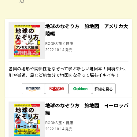
AD
地球のなぞり方 旅地図 アメリカ大
陸編
BOOKS 旅と健康
2022.10.14 発売
各国の地形や関係性をなぞって学ぶ新しい地図本！国境や州、
川や街道、島など旅気分で地図をなぞって脳もイキイキ！
詳細を見る
地球のなぞり方 旅地図 ヨーロッパ
編
BOOKS 旅と健康
2022.10.14 発売