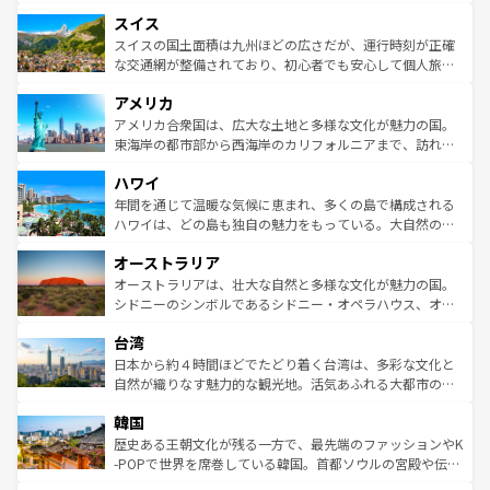
も豊かな歴史と文化が息づいている。パリ以外の個性あふ
とソーセージを味わいながら地元の人と過ごす楽しい時間
史ある大学都市、美しい丘陵地帯や牧歌的な風景など、エ
れる地方に足を運ぶとそれぞれで全く異なる文化を体験で
スイス
は、お酒好きな人にはぜひ体験してほしい。 なお、新着の
リアごとに異なる魅力がある。また、優雅なアフタヌーン
きるだろう。 なお、新着のフランス情報は
コンテンツ一覧
ドイツ情報は
コンテンツ一覧
を参照してほしい。
ティー、ビール好きにはたまらない英国パブ、サッカー観
スイスの国土面積は九州ほどの広さだが、運行時刻が正確
を参照してほしい。
戦など、本場だからこそできる体験も豊富。イギリスを旅
な交通網が整備されており、初心者でも安心して個人旅行
して楽しみつくそう。 なお、新着のイギリス情報は
コンテ
を楽しめる。日本同様に時刻表どおりの旅が可能だ。中世
アメリカ
ンツ一覧
を参照してほしい。
の建物がそのまま残る町や、スイスならではのユニークな
博物館もあり、アルプス観光だけでなく町歩きも満喫する
アメリカ合衆国は、広大な土地と多様な文化が魅力の国。
ことができる。国民の所得が高いため物価も高いが、旅行
東海岸の都市部から西海岸のカリフォルニアまで、訪れる
者向けの交通パス提供のサービスもあり、うまく活用すれ
場所ごとに異なる風景と体験が待っている。ニューヨーク
ハワイ
ば市内交通費無料で観光を楽しむこともできる。 なお、新
のような巨大都市は、観光、ショッピング、エンターテイ
着のスイス情報は
コンテンツ一覧
を参照してほしい。
ンメントが詰まった刺激的なスポットだ。一方、アメリカ
年間を通じて温暖な気候に恵まれ、多くの島で構成される
西部には大自然が広がり、グランドキャニオンやイエロー
ハワイは、どの島も独自の魅力をもっている。大自然の神
ストーン国立公園といった絶景が堪能できる。さらに、南
秘を感じたいなら、火山が生み出した壮大な景観を誇るハ
オーストラリア
部のニューオーリンズでは、音楽と美食が融合した独特の
ワイ島は見逃せない。また、定番の観光地といえばオアフ
文化が魅力。旅行者はアメリカの各地域で異なる魅力を楽
島だが、静かな自然を求めるならマウイ島やカウアイ島が
オーストラリアは、壮大な自然と多様な文化が魅力の国。
しみながら、その多様性と豊かな歴史を感じることができ
おすすめ。エメラルドグリーンに輝く海をはじめ、豊かな
シドニーのシンボルであるシドニー・オペラハウス、オー
るだろう。車でのロードトリップや列車の旅も、アメリカ
文化や歴史が息づいている。「アロハスピリット」と呼ば
ストラリア東海岸北部に広がる大サンゴ礁地帯グレートバ
ならではの贅沢な旅のスタイルだ。 なお、新着のアメリカ
台湾
れるおもてなしの心で訪れる人々を迎えてくれるハワイの
リアリーフや大陸中央部にそびえるウルル（エアーズロッ
情報は
コンテンツ一覧
を参照してほしい。
人々、おいしいローカルフードやハワイアンミュージッ
ク）、タスマニアの美しい原生林やケアンズの熱帯雨林な
日本から約４時間ほどでたどり着く台湾は、多彩な文化と
ク、伝統的なフラダンスなど、すべてがハワイの魅力を彩
ど、見どころがたくさん。また、カフェやワイン、オージ
自然が織りなす魅力的な観光地。活気あふれる大都市の台
っている。訪れるたびに新しい発見と感動が待っているハ
ービーフなどの食文化も豊かで、美味しいものであふれて
北やノスタルジックな町並みが人気な九份（ジォウフェ
ワイを、存分に味わってほしい。 なお、新着のハワイ情報
韓国
いる。アクティビティも充実しており、サーフィンやダイ
ン）、静ひつな山岳地帯である台湾東部など、都市の喧騒
は
コンテンツ一覧
を参照してほしい。
ビング、ハイキングなど、アウトドア好きにはたまらな
と山間の静けさが共存しており、訪れる人に新しい発見と
歴史ある王朝文化が残る一方で、最先端のファッションやK
い。オーストラリアの多彩な魅力を存分に味わいつくそ
驚きをもたらしてくれる。また、奥深い台湾の食文化も魅
-POPで世界を席巻している韓国。首都ソウルの宮殿や伝統
う。 なお、新着のオーストラリア情報は
コンテンツ一覧
を
力で、夜市などの屋台グルメから高級料理、ヘルシーで美
家屋が並ぶエリアでは韓国の歴史と文化に浸ることがで