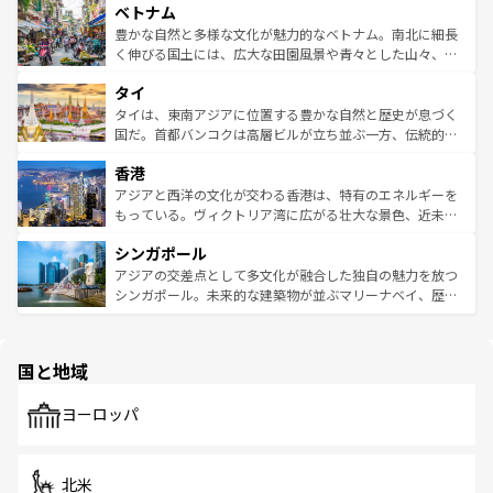
参照してほしい。
ベトナム
容にもいいと評判のスイーツなど、バラエティ豊かな料理
き、地方に足を延ばせば四季折々の自然美を楽しむことが
が味わえる。 なお、新着の台湾情報は
コンテンツ一覧
を参
できる。そして、キムチや焼肉、絶品のストリートフード
豊かな自然と多様な文化が魅力的なベトナム。南北に細長
照してほしい。
まで、さまざまな韓国料理が待っている。夜には、韓国な
く伸びる国土には、広大な田園風景や青々とした山々、世
らではのナイトライフも堪能できる。あたたかいホスピタ
界遺産に登録された壮大な自然景観が点在し、都市部では
タイ
リティに包まれながら、韓国の多彩な魅力を心ゆくまで味
急速な発展と共に伝統が息づく。ハノイの古い町並みやホ
わってみてほしい。 なお、新着の韓国情報は
コンテンツ一
ーチミン市のフランス統治時代の建物も、独特の雰囲気を
タイは、東南アジアに位置する豊かな自然と歴史が息づく
覧
を参照してほしい。
醸し出している。また、バラエティの豊かさとおいしさで
国だ。首都バンコクは高層ビルが立ち並ぶ一方、伝統的な
世界中の食通を魅了してやまないベトナム料理も魅力のひ
寺院や市場がいたるところに点在し、古きよき文化と現代
香港
とつ。フォーやバインミー、ベトナムコーヒーなどは、ぜ
の活気が交差している。北部ではチェンマイなどの山岳地
ひ現地で味わいたい。どの地域を訪れてもあたたかい人々
帯で自然と触れ合い、南部ではプーケットやクラビの美し
アジアと西洋の文化が交わる香港は、特有のエネルギーを
が旅行者を迎えてくれるので、きっと忘れられない旅にな
いビーチでリゾート気分を楽しむことができる。タイ料理
もっている。ヴィクトリア湾に広がる壮大な景色、近未来
るはずだ。 なお、新着のベトナム情報は
コンテンツ一覧
を
は世界的に有名で、屋台から高級レストランまで味覚を刺
的なアートスポット、そして歴史と現代が融合した町並
参照してほしい。
シンガポール
激する。気候は一年中温暖で、どの季節にも異なる楽しみ
み、どこを訪れても感動するはず。観光スポットが密集し
が待っている。親しみやすいタイの人々、仏教を中心とし
ており、効率よく見どころを回れるのも魅力。息をのむよ
アジアの交差点として多文化が融合した独自の魅力を放つ
た文化、そして多様な観光資源が、訪れる旅人を魅了し続
うな絶景から文化的な体験まで、香港を存分に楽しみ尽く
シンガポール。未来的な建築物が並ぶマリーナベイ、歴史
ける。 なお、新着のタイ情報は
コンテンツ一覧
を参照して
そう。 なお、新着の香港情報は
コンテンツ一覧
を参照して
と伝統を感じられるエスニックタウン、多数の緑豊かな公
ほしい。
ほしい。
園や自然保護区など、自然が調和した近代的な景観と文化
の多様性あふれるカラフルな町は、どこを歩いても新しい
国と地域
発見がある。さらに、治安のよさや充実した公共交通機関
も、旅行者にとっては魅力的なポイント。グルメも豊富
で、ホーカーズは地元の風情を楽しめる外せないスポット
ヨーロッパ
だ。訪れる人を飽きさせないシンガポールで、多様な魅力
を体感しよう。 なお、新着のシンガポール情報は
コンテン
ツ一覧
を参照してほしい。
北米