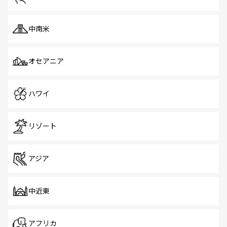
中南米
オセアニア
ハワイ
リゾート
アジア
中近東
アフリカ