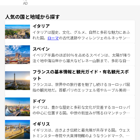
AD
人気の国と地域から探す
イタリア
イタリアは歴史、文化、グルメ、自然と多彩な魅力にあふ
れた国。
ローマ
の古代遺跡やフィレンツェのルネッサンス
美術、ヴェネツィアの運河など、歴史あるスポットはもち
スペイン
ろん、トスカーナの美しい田園風景やアマルフィ海岸の絶
景など、自然景観も見逃せない。観光の合間には、本場の
イベリア半島のほぼ80％を占めるスペインは、太陽が降り
ピザやパスタなど、絶品のイタリア料理を堪能することも
注ぐ地中海沿岸から雄大なピレネー山脈まで、多彩な自然
できる。朝目覚めてから夜眠るまで、すべての瞬間を楽し
と文化が詰まったヨーロッパ屈指の旅行先だ。多様な地域
フランスの基本情報と観光ガイド・有名観光スポ
ませてくれるイタリアで、忘れられない旅をしてみよう！
文化が根付くこの国では、情熱的なフラメンコ、熱気あふ
なお、新着のイタリア情報は
コンテンツ一覧
を参照してほ
れる闘牛、そして美味しいタパスが生活の一部となってい
ット
しい。
る。首都マドリードの洗練された雰囲気や、バルセロナの
フランスは、世界中の旅行者を魅了し続けるヨーロッパ屈
アートに溢れた街角から、地方では古代ローマ遺跡や中世
指の観光地だ。首都パリのエッフェル塔やルーブル美術館
の城塞都市、穏やかなビーチリゾートまで多彩な表情を見
といった象徴的なスポットから、田舎町の古風な美しさま
せる。地方によって風土や気候が異なるスペインはその個
ドイツ
で、幅広い魅力が詰まっている。華麗な宮殿、歴史的な大
性で訪れる人を魅了する。 なお、新着のスペイン情報は
コ
聖堂、美しいビーチ、そして豊かな自然が、訪れる者を心
ドイツは、豊かな歴史と多彩な文化が交差するヨーロッパ
ンテンツ一覧
を参照してほしい。
から魅了する。また、フランスは美食の国としても知ら
の中心に位置する国。中世の街並みが残るロマンチック街
れ、フランス料理はユネスコ無形文化遺産にも登録されて
道から、未来を先取りするようなモダンな都市まで多様な
イギリス
いる。シャンパンの発祥地であるランス、プロヴァンスの
顔を持つこの国は、どこを歩いても飽きることがない。ベ
香り高いラベンダー畑など、多彩な楽しみ方が可能だ。さ
ルリンの文化的活気、バイエルン州のアルプスの絶景、そ
イギリスは、古きよき伝統と最先端が共存する国。ウェス
らに、パリ以外の地域にも魅力が溢れており、どの街角に
してライン川沿いのワイン畑といった風景は必見。ビール
トミンスター寺院や大英博物館のようなランドマーク、歴