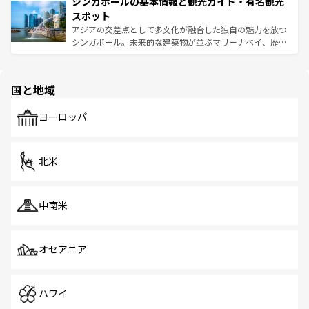
参照してほしい。
シンガポールの基本情報と観光ガイド・有名観光
激する。気候は一年中温暖で、どの季節にも異なる楽しみ
み、どこを訪れても感動するはず。観光スポットが密集し
が待っている。親しみやすいタイの人々、仏教を中心とし
ており、効率よく見どころを回れるのも魅力。息をのむよ
スポット
た文化、そして多様な観光資源が、訪れる旅人を魅了し続
うな絶景から文化的な体験まで、香港を存分に楽しみ尽く
アジアの交差点として多文化が融合した独自の魅力を放つ
ける。 なお、新着のタイ情報は
コンテンツ一覧
を参照して
そう。 なお、新着の香港情報は
コンテンツ一覧
を参照して
シンガポール。未来的な建築物が並ぶマリーナベイ、歴史
ほしい。
ほしい。
と伝統を感じられるエスニックタウン、多数の緑豊かな公
園や自然保護区など、自然が調和した近代的な景観と文化
の多様性あふれるカラフルな町は、どこを歩いても新しい
国と地域
発見がある。さらに、治安のよさや充実した公共交通機関
も、旅行者にとっては魅力的なポイント。グルメも豊富
で、ホーカーズは地元の風情を楽しめる外せないスポット
ヨーロッパ
だ。訪れる人を飽きさせないシンガポールで、多様な魅力
を体感しよう。 なお、新着のシンガポール情報は
コンテン
ツ一覧
を参照してほしい。
北米
中南米
オセアニア
ハワイ