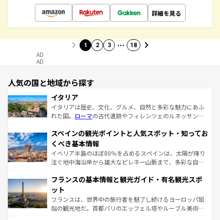
詳細を見る
…
1
2
3
18
AD
AD
人気の国と地域から探す
イタリア
イタリアは歴史、文化、グルメ、自然と多彩な魅力にあふ
れた国。
ローマ
の古代遺跡やフィレンツェのルネッサンス
美術、ヴェネツィアの運河など、歴史あるスポットはもち
スペインの観光ポイントと人気スポット・知ってお
ろん、トスカーナの美しい田園風景やアマルフィ海岸の絶
景など、自然景観も見逃せない。観光の合間には、本場の
くべき基本情報
ピザやパスタなど、絶品のイタリア料理を堪能することも
イベリア半島のほぼ80％を占めるスペインは、太陽が降り
できる。朝目覚めてから夜眠るまで、すべての瞬間を楽し
注ぐ地中海沿岸から雄大なピレネー山脈まで、多彩な自然
ませてくれるイタリアで、忘れられない旅をしてみよう！
と文化が詰まったヨーロッパ屈指の旅行先だ。多様な地域
なお、新着のイタリア情報は
コンテンツ一覧
を参照してほ
フランスの基本情報と観光ガイド・有名観光スポ
文化が根付くこの国では、情熱的なフラメンコ、熱気あふ
しい。
れる闘牛、そして美味しいタパスが生活の一部となってい
ット
る。首都マドリードの洗練された雰囲気や、バルセロナの
フランスは、世界中の旅行者を魅了し続けるヨーロッパ屈
アートに溢れた街角から、地方では古代ローマ遺跡や中世
指の観光地だ。首都パリのエッフェル塔やルーブル美術館
の城塞都市、穏やかなビーチリゾートまで多彩な表情を見
といった象徴的なスポットから、田舎町の古風な美しさま