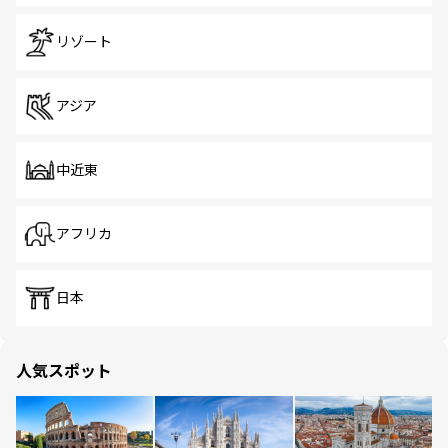
リゾート
アジア
中近東
アフリカ
日本
人気スポット