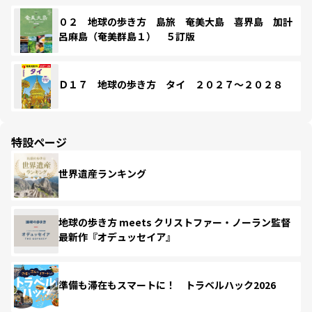
０２ 地球の歩き方 島旅 奄美大島 喜界島 加計
呂麻島（奄美群島１） ５訂版
Ｄ１７ 地球の歩き方 タイ ２０２７～２０２８
特設ページ
世界遺産ランキング
地球の歩き方 meets クリストファー・ノーラン監督
最新作『オデュッセイア』
準備も滞在もスマートに！ トラベルハック2026