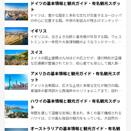
せる。地方によって風土や気候が異なるスペインはその個
ドイツの基本情報と観光ガイド・有名観光スポッ
で、幅広い魅力が詰まっている。華麗な宮殿、歴史的な大
性で訪れる人を魅了する。 なお、新着のスペイン情報は
コ
聖堂、美しいビーチ、そして豊かな自然が、訪れる者を心
ト
ンテンツ一覧
を参照してほしい。
から魅了する。また、フランスは美食の国としても知ら
ドイツは、豊かな歴史と多彩な文化が交差するヨーロッパ
れ、フランス料理はユネスコ無形文化遺産にも登録されて
の中心に位置する国。中世の街並みが残るロマンチック街
いる。シャンパンの発祥地であるランス、プロヴァンスの
道から、未来を先取りするようなモダンな都市まで多様な
香り高いラベンダー畑など、多彩な楽しみ方が可能だ。さ
イギリス
顔を持つこの国は、どこを歩いても飽きることがない。ベ
らに、パリ以外の地域にも魅力が溢れており、どの街角に
ルリンの文化的活気、バイエルン州のアルプスの絶景、そ
イギリスは、古きよき伝統と最先端が共存する国。ウェス
も豊かな歴史と文化が息づいている。パリ以外の個性あふ
してライン川沿いのワイン畑といった風景は必見。ビール
トミンスター寺院や大英博物館のようなランドマーク、歴
れる地方に足を運ぶとそれぞれで全く異なる文化を体験で
とソーセージを味わいながら地元の人と過ごす楽しい時間
史ある大学都市、美しい丘陵地帯や牧歌的な風景など、エ
きるだろう。 なお、新着のフランス情報は
コンテンツ一覧
スイス
は、お酒好きな人にはぜひ体験してほしい。 なお、新着の
リアごとに異なる魅力がある。また、優雅なアフタヌーン
を参照してほしい。
ドイツ情報は
コンテンツ一覧
を参照してほしい。
ティー、ビール好きにはたまらない英国パブ、サッカー観
スイスの国土面積は九州ほどの広さだが、運行時刻が正確
戦など、本場だからこそできる体験も豊富。イギリスを旅
な交通網が整備されており、初心者でも安心して個人旅行
して楽しみつくそう。 なお、新着のイギリス情報は
コンテ
を楽しめる。日本同様に時刻表どおりの旅が可能だ。中世
アメリカの基本情報と観光ガイド・有名観光スポ
ンツ一覧
を参照してほしい。
の建物がそのまま残る町や、スイスならではのユニークな
博物館もあり、アルプス観光だけでなく町歩きも満喫する
ット
ことができる。国民の所得が高いため物価も高いが、旅行
アメリカ合衆国は、広大な土地と多様な文化が魅力の国。
者向けの交通パス提供のサービスもあり、うまく活用すれ
東海岸の都市部から西海岸のカリフォルニアまで、訪れる
ば市内交通費無料で観光を楽しむこともできる。 なお、新
場所ごとに異なる風景と体験が待っている。ニューヨーク
着のスイス情報は
コンテンツ一覧
を参照してほしい。
ハワイの基本情報と観光ガイド・有名観光スポッ
のような巨大都市は、観光、ショッピング、エンターテイ
ンメントが詰まった刺激的なスポットだ。一方、アメリカ
ト
西部には大自然が広がり、グランドキャニオンやイエロー
年間を通じて温暖な気候に恵まれ、多くの島で構成される
ストーン国立公園といった絶景が堪能できる。さらに、南
ハワイは、どの島も独自の魅力をもっている。大自然の神
部のニューオーリンズでは、音楽と美食が融合した独特の
秘を感じたいなら、火山が生み出した壮大な景観を誇るハ
文化が魅力。旅行者はアメリカの各地域で異なる魅力を楽
オーストラリアの基本情報と観光ガイド・有名観
ワイ島は見逃せない。また、定番の観光地といえばオアフ