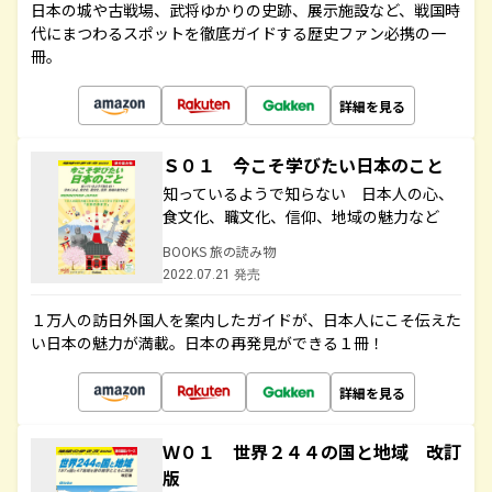
日本の城や古戦場、武将ゆかりの史跡、展示施設など、戦国時
代にまつわるスポットを徹底ガイドする歴史ファン必携の一
冊。
詳細を見る
Ｓ０１ 今こそ学びたい日本のこと
知っているようで知らない 日本人の心、
食文化、職文化、信仰、地域の魅力など
BOOKS 旅の読み物
2022.07.21 発売
１万人の訪日外国人を案内したガイドが、日本人にこそ伝えた
い日本の魅力が満載。日本の再発見ができる１冊！
詳細を見る
Ｗ０１ 世界２４４の国と地域 改訂
版