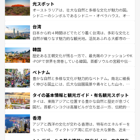
しみながら、その多様性と豊かな歴史を感じることができ
島だが、静かな自然を求めるならマウイ島やカウアイ島が
光スポット
るだろう。車でのロードトリップや列車の旅も、アメリカ
おすすめ。エメラルドグリーンに輝く海をはじめ、豊かな
オーストラリアは、壮大な自然と多様な文化が魅力の国。
ならではの贅沢な旅のスタイルだ。 なお、新着のアメリカ
文化や歴史が息づいている。「アロハスピリット」と呼ば
シドニーのシンボルであるシドニー・オペラハウス、オー
情報は
コンテンツ一覧
を参照してほしい。
れるおもてなしの心で訪れる人々を迎えてくれるハワイの
ストラリア東海岸北部に広がる大サンゴ礁地帯グレートバ
人々、おいしいローカルフードやハワイアンミュージッ
台湾
リアリーフや大陸中央部にそびえるウルル（エアーズロッ
ク、伝統的なフラダンスなど、すべてがハワイの魅力を彩
ク）、タスマニアの美しい原生林やケアンズの熱帯雨林な
日本から約４時間ほどでたどり着く台湾は、多彩な文化と
っている。訪れるたびに新しい発見と感動が待っているハ
ど、見どころがたくさん。また、カフェやワイン、オージ
自然が織りなす魅力的な観光地。活気あふれる大都市の台
ワイを、存分に味わってほしい。 なお、新着のハワイ情報
ービーフなどの食文化も豊かで、美味しいものであふれて
北やノスタルジックな町並みが人気な九份（ジォウフェ
は
コンテンツ一覧
を参照してほしい。
韓国
いる。アクティビティも充実しており、サーフィンやダイ
ン）、静ひつな山岳地帯である台湾東部など、都市の喧騒
ビング、ハイキングなど、アウトドア好きにはたまらな
と山間の静けさが共存しており、訪れる人に新しい発見と
歴史ある王朝文化が残る一方で、最先端のファッションやK
い。オーストラリアの多彩な魅力を存分に味わいつくそ
驚きをもたらしてくれる。また、奥深い台湾の食文化も魅
-POPで世界を席巻している韓国。首都ソウルの宮殿や伝統
う。 なお、新着のオーストラリア情報は
コンテンツ一覧
を
力で、夜市などの屋台グルメから高級料理、ヘルシーで美
家屋が並ぶエリアでは韓国の歴史と文化に浸ることがで
参照してほしい。
ベトナム
容にもいいと評判のスイーツなど、バラエティ豊かな料理
き、地方に足を延ばせば四季折々の自然美を楽しむことが
が味わえる。 なお、新着の台湾情報は
コンテンツ一覧
を参
できる。そして、キムチや焼肉、絶品のストリートフード
豊かな自然と多様な文化が魅力的なベトナム。南北に細長
照してほしい。
まで、さまざまな韓国料理が待っている。夜には、韓国な
く伸びる国土には、広大な田園風景や青々とした山々、世
らではのナイトライフも堪能できる。あたたかいホスピタ
界遺産に登録された壮大な自然景観が点在し、都市部では
タイの基本情報と観光ガイド・有名観光スポット
リティに包まれながら、韓国の多彩な魅力を心ゆくまで味
急速な発展と共に伝統が息づく。ハノイの古い町並みやホ
わってみてほしい。 なお、新着の韓国情報は
コンテンツ一
ーチミン市のフランス統治時代の建物も、独特の雰囲気を
タイは、東南アジアに位置する豊かな自然と歴史が息づく
覧
を参照してほしい。
醸し出している。また、バラエティの豊かさとおいしさで
国だ。首都バンコクは高層ビルが立ち並ぶ一方、伝統的な
世界中の食通を魅了してやまないベトナム料理も魅力のひ
寺院や市場がいたるところに点在し、古きよき文化と現代
香港
とつ。フォーやバインミー、ベトナムコーヒーなどは、ぜ
の活気が交差している。北部ではチェンマイなどの山岳地
ひ現地で味わいたい。どの地域を訪れてもあたたかい人々
帯で自然と触れ合い、南部ではプーケットやクラビの美し
アジアと西洋の文化が交わる香港は、特有のエネルギーを
が旅行者を迎えてくれるので、きっと忘れられない旅にな
いビーチでリゾート気分を楽しむことができる。タイ料理
もっている。ヴィクトリア湾に広がる壮大な景色、近未来
るはずだ。 なお、新着のベトナム情報は
コンテンツ一覧
を
は世界的に有名で、屋台から高級レストランまで味覚を刺
的なアートスポット、そして歴史と現代が融合した町並