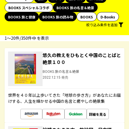
BOOKS スペシャルコラボ
BOOKS 旅の名言＆絶景
BOOKS 旅と健康
BOOKS 旅の読み物
BOOKS
D-Books
絞り込み条件を追加
1〜20件/350件中 を表示
悠久の教えをひもとく中国のことばと
絶景１００
BOOKS 旅の名言＆絶景
2022.12.15 発売
世界を４０年以上歩いてきた「地球の歩き方」があなたにお届
けする、人生を輝かせる中国の名言と癒やしの絶景集
詳細を見る