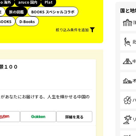
co 海外
aruco 国内
Plat
国と地
代
旅の図鑑
BOOKS スペシャルコラボ
BOOKS
D-Books
絞り込み条件を追加
景１００
」があなたにお届けする、人生を輝かせる中国の
詳細を見る