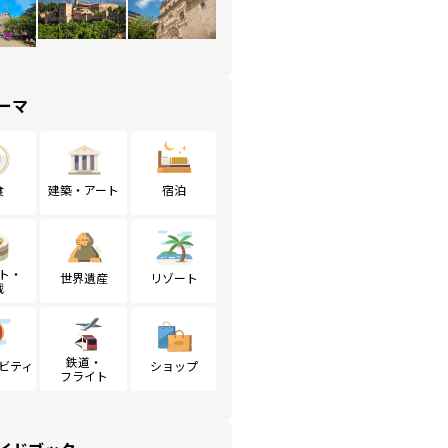
ーマ
食
建築・アート
宿泊
ト・
世界遺産
リゾート
戦
鉄道・
ビティ
ショップ
フライト