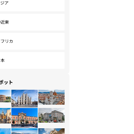
アジア
中近東
アフリカ
日本
ポット