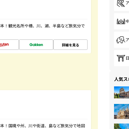
図本！観光名所や橋、川、湖、半島など旅気分で
詳細を見る
人気ス
図本！国境や州、川や街道、島など旅気分で地図