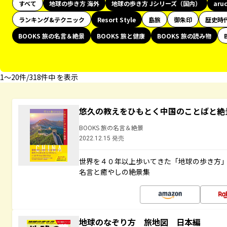
すべて
地球の歩き方 海外
地球の歩き方 Jシリーズ（国内）
aru
ランキング&テクニック
Resort Style
島旅
御朱印
歴史時
BOOKS 旅の名言＆絶景
BOOKS 旅と健康
BOOKS 旅の読み物
1〜20件/318件中 を表示
悠久の教えをひもとく中国のことばと絶
BOOKS 旅の名言＆絶景
2022.12.15 発売
世界を４０年以上歩いてきた「地球の歩き方
名言と癒やしの絶景集
地球のなぞり方 旅地図 日本編