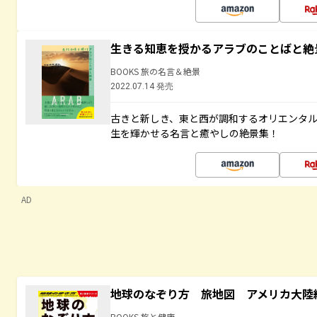
生きる知恵を授かるアラブのことばと絶
BOOKS 旅の名言＆絶景
2022.07.14 発売
古きと新しき、東と西が調和するオリエンタ
生を輝かせる名言と癒やしの絶景集！
AD
地球のなぞり方 旅地図 アメリカ大陸
BOOKS 旅と健康