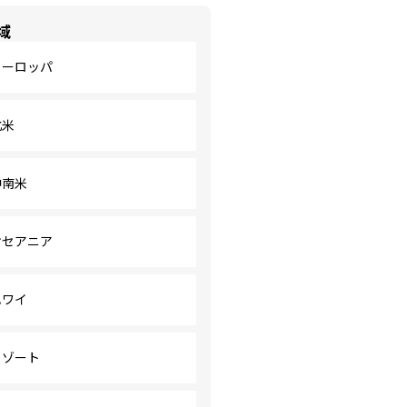
域
ヨーロッパ
北米
中南米
オセアニア
ハワイ
リゾート