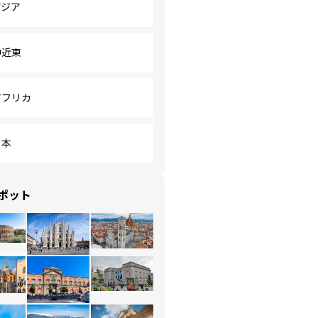
アジア
中近東
アフリカ
日本
ポット