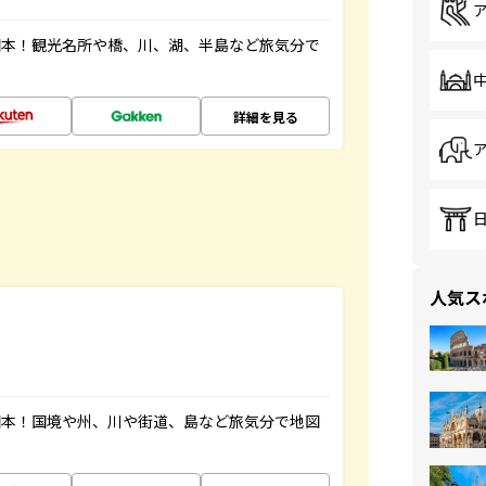
図本！観光名所や橋、川、湖、半島など旅気分で
詳細を見る
人気ス
図本！国境や州、川や街道、島など旅気分で地図