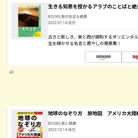
生きる知恵を授かるアラブのことばと絶
BOOKS 旅の名言＆絶景
2022.07.14 発売
古きと新しき、東と西が調和するオリエンタ
生を輝かせる名言と癒やしの絶景集！
AD
地球のなぞり方 旅地図 アメリカ大陸
BOOKS 旅と健康
2022.10.14 発売