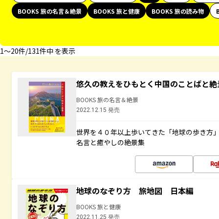
BOOKS 旅の名言＆絶景
BOOKS 旅と健康
BOOKS 旅の読み物
1〜20件/131件中 を表示
悠久の教えをひもとく中国のことばと絶
BOOKS 旅の名言＆絶景
2022.12.15 発売
世界を４０年以上歩いてきた「地球の歩き方
名言と癒やしの絶景集
地球のなぞり方 旅地図 日本編
BOOKS 旅と健康
2022.11.25 発売