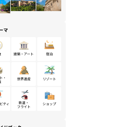
ーマ
食
建築・アート
宿泊
ト・
世界遺産
リゾート
戦
鉄道・
ビティ
ショップ
フライト