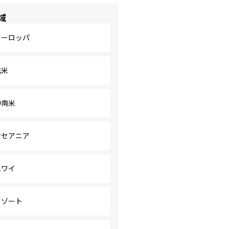
域
ヨーロッパ
北米
中南米
オセアニア
ハワイ
リゾート