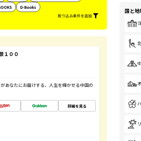
BOOKS
D-Books
国と地
絞り込み条件を追加
景１００
」があなたにお届けする、人生を輝かせる中国の
詳細を見る