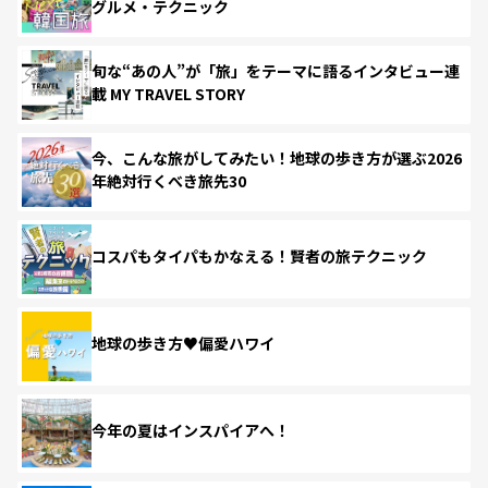
グルメ・テクニック
旬な“あの人”が「旅」をテーマに語るインタビュー連
載 MY TRAVEL STORY
今、こんな旅がしてみたい！地球の歩き方が選ぶ2026
年絶対行くべき旅先30
コスパもタイパもかなえる！賢者の旅テクニック
地球の歩き方♥偏愛ハワイ
今年の夏はインスパイアへ！