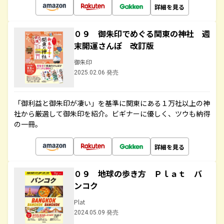
詳細を見る
０９ 御朱印でめぐる関東の神社 週
末開運さんぽ 改訂版
御朱印
2025.02.06 発売
「御利益と御朱印が凄い」を基準に関東にある１万社以上の神
社から厳選して御朱印を紹介。ビギナーに優しく、ツウも納得
の一冊。
詳細を見る
０９ 地球の歩き方 Ｐｌａｔ バ
ンコク
Plat
2024.05.09 発売