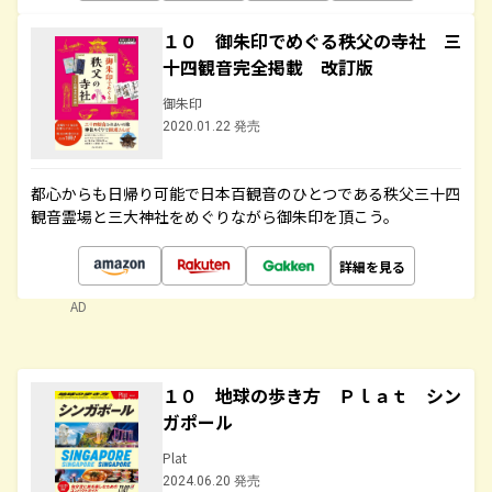
１０ 御朱印でめぐる秩父の寺社 三
十四観音完全掲載 改訂版
御朱印
2020.01.22 発売
都心からも日帰り可能で日本百観音のひとつである秩父三十四
観音霊場と三大神社をめぐりながら御朱印を頂こう。
詳細を見る
AD
１０ 地球の歩き方 Ｐｌａｔ シン
ガポール
Plat
2024.06.20 発売