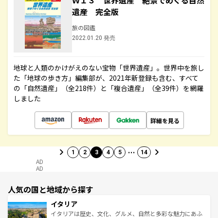
Ｗ１３ 世界遺産 絶景でめぐる自然
遺産 完全版
旅の図鑑
2022.01.20 発売
地球と人類のかけがえのない宝物「世界遺産」。世界中を旅し
た「地球の歩き方」編集部が、2021年新登録も含む、すべて
の「自然遺産」（全218件）と「複合遺産」（全39件）を網羅
しました
詳細を見る
…
1
2
3
4
5
14
AD
AD
人気の国と地域から探す
イタリア
イタリアは歴史、文化、グルメ、自然と多彩な魅力にあふ