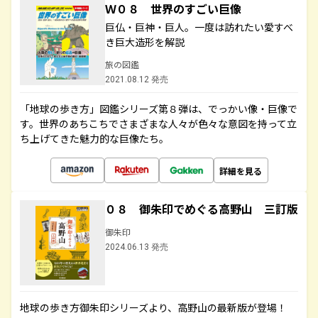
Ｗ０８ 世界のすごい巨像
巨仏・巨神・巨人。一度は訪れたい愛すべ
き巨大造形を解説
旅の図鑑
2021.08.12 発売
「地球の歩き方」図鑑シリーズ第８弾は、でっかい像・巨像で
す。世界のあちこちでさまざまな人々が色々な意図を持って立
ち上げてきた魅力的な巨像たち。
詳細を見る
０８ 御朱印でめぐる高野山 三訂版
御朱印
2024.06.13 発売
地球の歩き方御朱印シリーズより、高野山の最新版が登場！