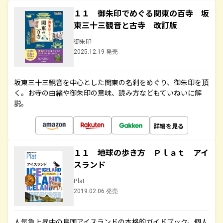
１１ 御朱印でめぐる関東の百寺 坂
東三十三観音と古寺 改訂版
御朱印
2025.12.19 発売
坂東三十三観音を中心とした関東の名刹をめぐり、御朱印を頂
く。お寺の由緒や御朱印の意味、読み方などもていねいに解
説。
詳細を見る
１１ 地球の歩き方 Ｐｌａｔ アイ
スランド
Plat
2019.02.06 発売
人気急上昇中の島国アイスランドの本格的ガイドブック。個人