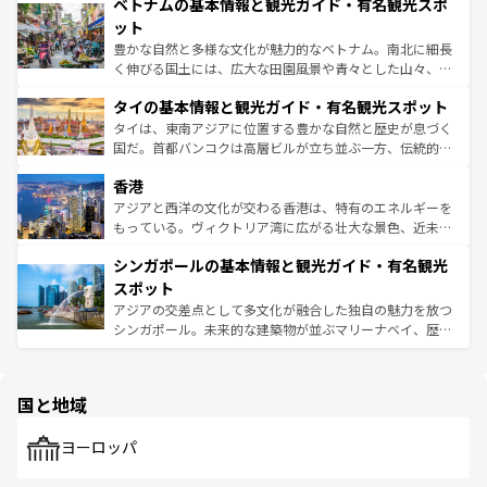
参照してほしい。
ベトナムの基本情報と観光ガイド・有名観光スポ
容にもいいと評判のスイーツなど、バラエティ豊かな料理
き、地方に足を延ばせば四季折々の自然美を楽しむことが
が味わえる。 なお、新着の台湾情報は
コンテンツ一覧
を参
できる。そして、キムチや焼肉、絶品のストリートフード
ット
照してほしい。
まで、さまざまな韓国料理が待っている。夜には、韓国な
豊かな自然と多様な文化が魅力的なベトナム。南北に細長
らではのナイトライフも堪能できる。あたたかいホスピタ
く伸びる国土には、広大な田園風景や青々とした山々、世
リティに包まれながら、韓国の多彩な魅力を心ゆくまで味
界遺産に登録された壮大な自然景観が点在し、都市部では
わってみてほしい。 なお、新着の韓国情報は
コンテンツ一
タイの基本情報と観光ガイド・有名観光スポット
急速な発展と共に伝統が息づく。ハノイの古い町並みやホ
覧
を参照してほしい。
ーチミン市のフランス統治時代の建物も、独特の雰囲気を
タイは、東南アジアに位置する豊かな自然と歴史が息づく
醸し出している。また、バラエティの豊かさとおいしさで
国だ。首都バンコクは高層ビルが立ち並ぶ一方、伝統的な
世界中の食通を魅了してやまないベトナム料理も魅力のひ
寺院や市場がいたるところに点在し、古きよき文化と現代
香港
とつ。フォーやバインミー、ベトナムコーヒーなどは、ぜ
の活気が交差している。北部ではチェンマイなどの山岳地
ひ現地で味わいたい。どの地域を訪れてもあたたかい人々
帯で自然と触れ合い、南部ではプーケットやクラビの美し
アジアと西洋の文化が交わる香港は、特有のエネルギーを
が旅行者を迎えてくれるので、きっと忘れられない旅にな
いビーチでリゾート気分を楽しむことができる。タイ料理
もっている。ヴィクトリア湾に広がる壮大な景色、近未来
るはずだ。 なお、新着のベトナム情報は
コンテンツ一覧
を
は世界的に有名で、屋台から高級レストランまで味覚を刺
的なアートスポット、そして歴史と現代が融合した町並
参照してほしい。
シンガポールの基本情報と観光ガイド・有名観光
激する。気候は一年中温暖で、どの季節にも異なる楽しみ
み、どこを訪れても感動するはず。観光スポットが密集し
が待っている。親しみやすいタイの人々、仏教を中心とし
ており、効率よく見どころを回れるのも魅力。息をのむよ
スポット
た文化、そして多様な観光資源が、訪れる旅人を魅了し続
うな絶景から文化的な体験まで、香港を存分に楽しみ尽く
アジアの交差点として多文化が融合した独自の魅力を放つ
ける。 なお、新着のタイ情報は
コンテンツ一覧
を参照して
そう。 なお、新着の香港情報は
コンテンツ一覧
を参照して
シンガポール。未来的な建築物が並ぶマリーナベイ、歴史
ほしい。
ほしい。
と伝統を感じられるエスニックタウン、多数の緑豊かな公
園や自然保護区など、自然が調和した近代的な景観と文化
の多様性あふれるカラフルな町は、どこを歩いても新しい
国と地域
発見がある。さらに、治安のよさや充実した公共交通機関
も、旅行者にとっては魅力的なポイント。グルメも豊富
で、ホーカーズは地元の風情を楽しめる外せないスポット
ヨーロッパ
だ。訪れる人を飽きさせないシンガポールで、多様な魅力
を体感しよう。 なお、新着のシンガポール情報は
コンテン