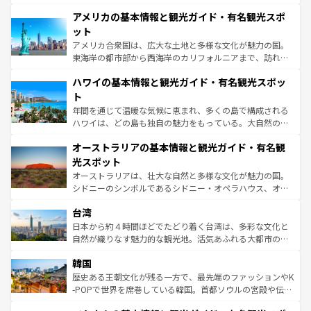
して楽しみつくそう。 なお、新着のイギリス情報は
コンテ
を楽しめる。日本同様に時刻表どおりの旅が可能だ。中世
アメリカの基本情報と観光ガイド・有名観光スポ
ンツ一覧
を参照してほしい。
の建物がそのまま残る町や、スイスならではのユニークな
博物館もあり、アルプス観光だけでなく町歩きも満喫する
ット
ことができる。国民の所得が高いため物価も高いが、旅行
アメリカ合衆国は、広大な土地と多様な文化が魅力の国。
者向けの交通パス提供のサービスもあり、うまく活用すれ
東海岸の都市部から西海岸のカリフォルニアまで、訪れる
ば市内交通費無料で観光を楽しむこともできる。 なお、新
場所ごとに異なる風景と体験が待っている。ニューヨーク
着のスイス情報は
コンテンツ一覧
を参照してほしい。
ハワイの基本情報と観光ガイド・有名観光スポッ
のような巨大都市は、観光、ショッピング、エンターテイ
ンメントが詰まった刺激的なスポットだ。一方、アメリカ
ト
西部には大自然が広がり、グランドキャニオンやイエロー
年間を通じて温暖な気候に恵まれ、多くの島で構成される
ストーン国立公園といった絶景が堪能できる。さらに、南
ハワイは、どの島も独自の魅力をもっている。大自然の神
部のニューオーリンズでは、音楽と美食が融合した独特の
秘を感じたいなら、火山が生み出した壮大な景観を誇るハ
文化が魅力。旅行者はアメリカの各地域で異なる魅力を楽
オーストラリアの基本情報と観光ガイド・有名観
ワイ島は見逃せない。また、定番の観光地といえばオアフ
しみながら、その多様性と豊かな歴史を感じることができ
島だが、静かな自然を求めるならマウイ島やカウアイ島が
光スポット
るだろう。車でのロードトリップや列車の旅も、アメリカ
おすすめ。エメラルドグリーンに輝く海をはじめ、豊かな
オーストラリアは、壮大な自然と多様な文化が魅力の国。
ならではの贅沢な旅のスタイルだ。 なお、新着のアメリカ
文化や歴史が息づいている。「アロハスピリット」と呼ば
シドニーのシンボルであるシドニー・オペラハウス、オー
情報は
コンテンツ一覧
を参照してほしい。
れるおもてなしの心で訪れる人々を迎えてくれるハワイの
ストラリア東海岸北部に広がる大サンゴ礁地帯グレートバ
人々、おいしいローカルフードやハワイアンミュージッ
台湾
リアリーフや大陸中央部にそびえるウルル（エアーズロッ
ク、伝統的なフラダンスなど、すべてがハワイの魅力を彩
ク）、タスマニアの美しい原生林やケアンズの熱帯雨林な
日本から約４時間ほどでたどり着く台湾は、多彩な文化と
っている。訪れるたびに新しい発見と感動が待っているハ
ど、見どころがたくさん。また、カフェやワイン、オージ
自然が織りなす魅力的な観光地。活気あふれる大都市の台
ワイを、存分に味わってほしい。 なお、新着のハワイ情報
ービーフなどの食文化も豊かで、美味しいものであふれて
北やノスタルジックな町並みが人気な九份（ジォウフェ
は
コンテンツ一覧
を参照してほしい。
韓国
いる。アクティビティも充実しており、サーフィンやダイ
ン）、静ひつな山岳地帯である台湾東部など、都市の喧騒
ビング、ハイキングなど、アウトドア好きにはたまらな
と山間の静けさが共存しており、訪れる人に新しい発見と
歴史ある王朝文化が残る一方で、最先端のファッションやK
い。オーストラリアの多彩な魅力を存分に味わいつくそ
驚きをもたらしてくれる。また、奥深い台湾の食文化も魅
-POPで世界を席巻している韓国。首都ソウルの宮殿や伝統
う。 なお、新着のオーストラリア情報は
コンテンツ一覧
を
力で、夜市などの屋台グルメから高級料理、ヘルシーで美
家屋が並ぶエリアでは韓国の歴史と文化に浸ることがで