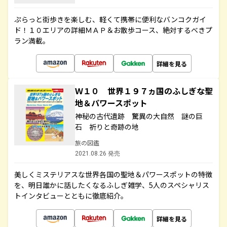
ぷらっと街歩きを楽しむ、軽くて携帯に便利なバンコクガイ
ド！１０エリアの詳細ＭＡＰ＆お散歩コース、絶対するべきプ
ラン満載。
詳細を見る
Ｗ１０ 世界１９７ヵ国のふしぎな聖
地＆パワースポット
神秘の古代遺跡 驚異の大自然 謎の巨
石 祈りと奇跡の地
旅の図鑑
2021.08.26 発売
美しくミステリアスな世界各国の聖地＆パワースポットの特徴
を、明日誰かに話したくなるふしぎ雑学、5人のスペシャリス
トインタビューとともに徹底紹介。
詳細を見る