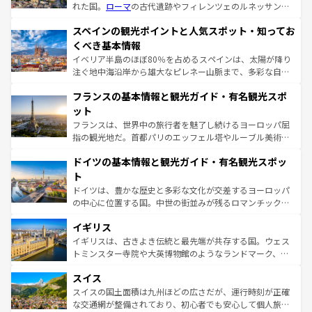
れた国。
ローマ
の古代遺跡やフィレンツェのルネッサンス
美術、ヴェネツィアの運河など、歴史あるスポットはもち
スペインの観光ポイントと人気スポット・知ってお
ろん、トスカーナの美しい田園風景やアマルフィ海岸の絶
景など、自然景観も見逃せない。観光の合間には、本場の
くべき基本情報
ピザやパスタなど、絶品のイタリア料理を堪能することも
イベリア半島のほぼ80％を占めるスペインは、太陽が降り
できる。朝目覚めてから夜眠るまで、すべての瞬間を楽し
注ぐ地中海沿岸から雄大なピレネー山脈まで、多彩な自然
ませてくれるイタリアで、忘れられない旅をしてみよう！
と文化が詰まったヨーロッパ屈指の旅行先だ。多様な地域
なお、新着のイタリア情報は
コンテンツ一覧
を参照してほ
フランスの基本情報と観光ガイド・有名観光スポ
文化が根付くこの国では、情熱的なフラメンコ、熱気あふ
しい。
れる闘牛、そして美味しいタパスが生活の一部となってい
ット
る。首都マドリードの洗練された雰囲気や、バルセロナの
フランスは、世界中の旅行者を魅了し続けるヨーロッパ屈
アートに溢れた街角から、地方では古代ローマ遺跡や中世
指の観光地だ。首都パリのエッフェル塔やルーブル美術館
の城塞都市、穏やかなビーチリゾートまで多彩な表情を見
といった象徴的なスポットから、田舎町の古風な美しさま
せる。地方によって風土や気候が異なるスペインはその個
ドイツの基本情報と観光ガイド・有名観光スポッ
で、幅広い魅力が詰まっている。華麗な宮殿、歴史的な大
性で訪れる人を魅了する。 なお、新着のスペイン情報は
コ
聖堂、美しいビーチ、そして豊かな自然が、訪れる者を心
ト
ンテンツ一覧
を参照してほしい。
から魅了する。また、フランスは美食の国としても知ら
ドイツは、豊かな歴史と多彩な文化が交差するヨーロッパ
れ、フランス料理はユネスコ無形文化遺産にも登録されて
の中心に位置する国。中世の街並みが残るロマンチック街
いる。シャンパンの発祥地であるランス、プロヴァンスの
道から、未来を先取りするようなモダンな都市まで多様な
香り高いラベンダー畑など、多彩な楽しみ方が可能だ。さ
イギリス
顔を持つこの国は、どこを歩いても飽きることがない。ベ
らに、パリ以外の地域にも魅力が溢れており、どの街角に
ルリンの文化的活気、バイエルン州のアルプスの絶景、そ
イギリスは、古きよき伝統と最先端が共存する国。ウェス
も豊かな歴史と文化が息づいている。パリ以外の個性あふ
してライン川沿いのワイン畑といった風景は必見。ビール
トミンスター寺院や大英博物館のようなランドマーク、歴
れる地方に足を運ぶとそれぞれで全く異なる文化を体験で
とソーセージを味わいながら地元の人と過ごす楽しい時間
史ある大学都市、美しい丘陵地帯や牧歌的な風景など、エ
きるだろう。 なお、新着のフランス情報は
コンテンツ一覧
スイス
は、お酒好きな人にはぜひ体験してほしい。 なお、新着の
リアごとに異なる魅力がある。また、優雅なアフタヌーン
を参照してほしい。
ドイツ情報は
コンテンツ一覧
を参照してほしい。
ティー、ビール好きにはたまらない英国パブ、サッカー観
スイスの国土面積は九州ほどの広さだが、運行時刻が正確
戦など、本場だからこそできる体験も豊富。イギリスを旅
な交通網が整備されており、初心者でも安心して個人旅行