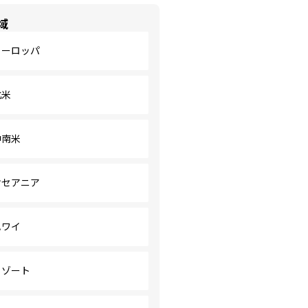
域
ヨーロッパ
北米
中南米
オセアニア
ハワイ
リゾート