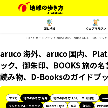
国と地域
ウェブマガジン
TOP
ガイドブック
aruco 海外、aruco 国内、Plat
aruco 海外、aruco 国内、
ック、御朱印、BOOKS 旅の名
読み物、D-Booksのガイドブ
すべて
地球の歩き方 海外
地球の歩き方 Jシリーズ（国内）
aru
ランキング&テクニック
Resort Style
島旅
御朱印
歴史時