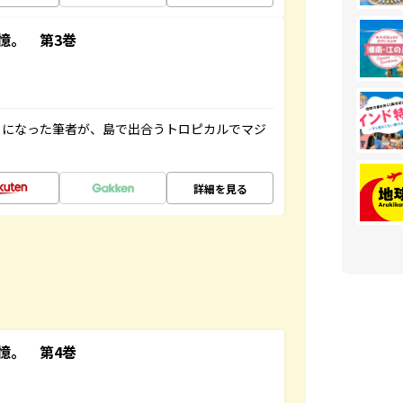
憶。 第3巻
とになった筆者が、島で出合うトロピカルでマジ
詳細を見る
憶。 第4巻