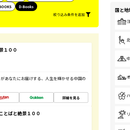
BOOKS
D-Books
国と地
絞り込み条件を追加
景１００
」があなたにお届けする、人生を輝かせる中国の
詳細を見る
ことばと絶景１００