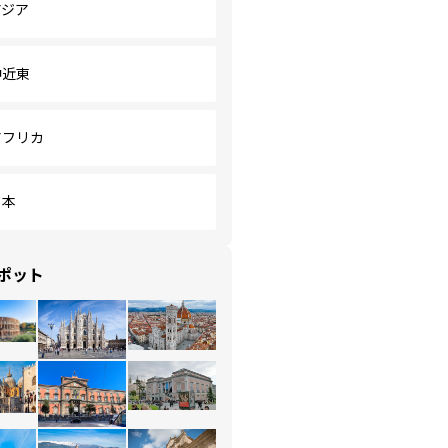
アジア
中近東
アフリカ
日本
ポット