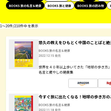
BOOKS 旅の名言＆絶景
BOOKS 旅と健康
BOOKS 旅の読み物
1〜20件/210件中 を表示
悠久の教えをひもとく中国のことばと絶
BOOKS 旅の名言＆絶景
2022.12.15 発売
世界を４０年以上歩いてきた「地球の歩き方
名言と癒やしの絶景集
今すぐ旅に出たくなる！地球の歩き方の
BOOKS 旅の名言＆絶景
2022.11.18 発売