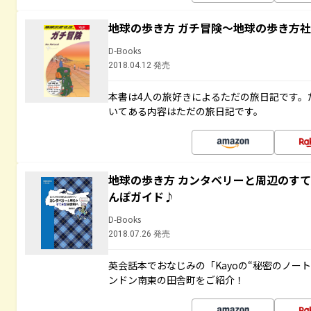
地球の歩き方 ガチ冒険～地球の歩き方
D-Books
2018.04.12 発売
本書は4人の旅好きによるただの旅日記です。
いてある内容はただの旅日記です。
地球の歩き方 カンタベリーと周辺のす
んぽガイド♪
D-Books
2018.07.26 発売
英会話本でおなじみの「Kayoの“秘密のノー
ンドン南東の田舎町をご紹介！