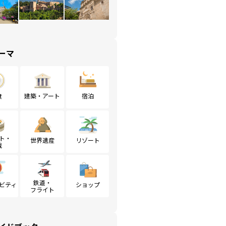
ーマ
食
建築・アート
宿泊
ト・
世界遺産
リゾート
戦
鉄道・
ビティ
ショップ
フライト