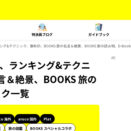
特派員ブログ
ガイドブック
、ランキング&テクニック、御朱印、BOOKS 旅の名言＆絶景、BOOKS 旅の読み物、D-Bo
AD
Plat、ランキング&テクニ
言＆絶景、BOOKS 旅の
ック一覧
co 海外
aruco 国内
Plat
代
旅の図鑑
BOOKS スペシャルコラボ