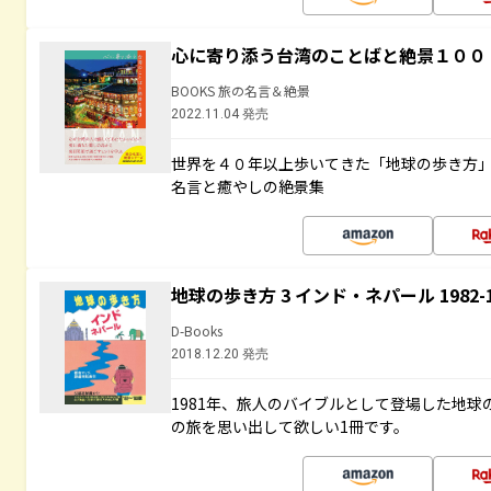
心に寄り添う台湾のことばと絶景１００
BOOKS 旅の名言＆絶景
2022.11.04 発売
世界を４０年以上歩いてきた「地球の歩き方
名言と癒やしの絶景集
地球の歩き方 3 インド・ネパール 1982
D-Books
2018.12.20 発売
1981年、旅人のバイブルとして登場した地
の旅を思い出して欲しい1冊です。