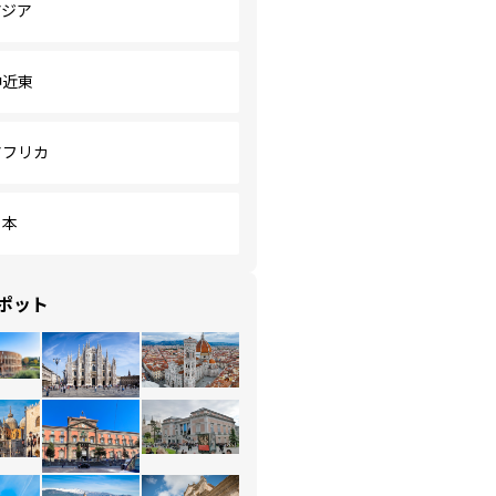
アジア
中近東
アフリカ
日本
ポット