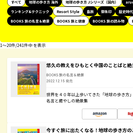
すべて
地球の歩き方 海外
地球の歩き方 Jシリーズ（国内）
aru
ランキング&テクニック
Resort Style
島旅
御朱印
歴史時代
BOOKS 旅の名言＆絶景
BOOKS 旅と健康
BOOKS 旅の読み物
1〜20件/241件中 を表示
悠久の教えをひもとく中国のことばと絶
BOOKS 旅の名言＆絶景
2022.12.15 発売
世界を４０年以上歩いてきた「地球の歩き方
名言と癒やしの絶景集
今すぐ旅に出たくなる！地球の歩き方の