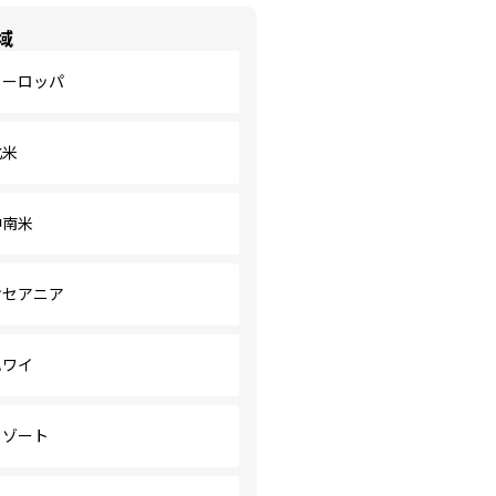
域
ヨーロッパ
北米
中南米
オセアニア
ハワイ
リゾート