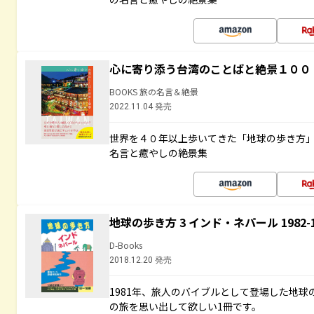
心に寄り添う台湾のことばと絶景１００
BOOKS 旅の名言＆絶景
2022.11.04 発売
世界を４０年以上歩いてきた「地球の歩き方
名言と癒やしの絶景集
地球の歩き方 3 インド・ネパール 1982
D-Books
2018.12.20 発売
1981年、旅人のバイブルとして登場した地
の旅を思い出して欲しい1冊です。