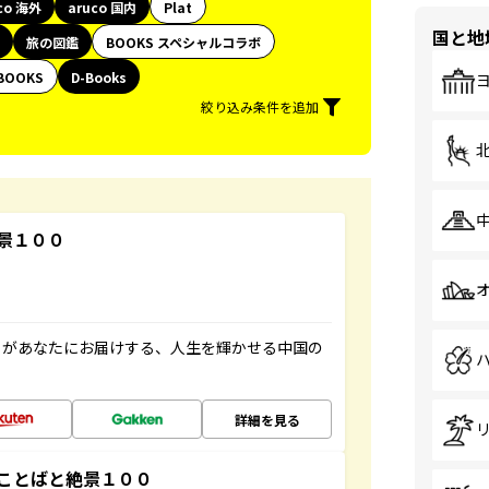
co 海外
aruco 国内
Plat
国と地
旅の図鑑
BOOKS スペシャルコラボ
BOOKS
D-Books
絞り込み条件を追加
景１００
」があなたにお届けする、人生を輝かせる中国の
詳細を見る
ことばと絶景１００