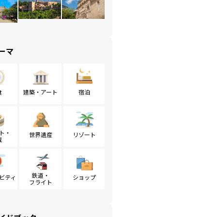
ーマ
食
建築・アート
宿泊
ト・
世界遺産
リゾート
戦
鉄道・
ビティ
ショップ
フライト