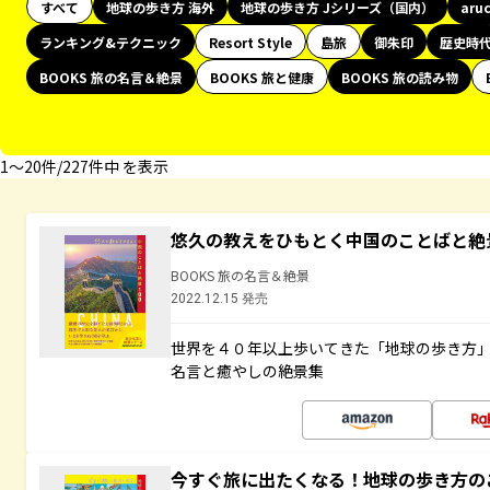
すべて
地球の歩き方 海外
地球の歩き方 Jシリーズ（国内）
aru
ランキング&テクニック
Resort Style
島旅
御朱印
歴史時
BOOKS 旅の名言＆絶景
BOOKS 旅と健康
BOOKS 旅の読み物
1〜20件/227件中 を表示
悠久の教えをひもとく中国のことばと絶
BOOKS 旅の名言＆絶景
2022.12.15 発売
世界を４０年以上歩いてきた「地球の歩き方
名言と癒やしの絶景集
今すぐ旅に出たくなる！地球の歩き方の