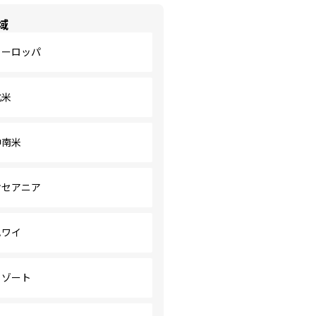
域
ヨーロッパ
北米
中南米
オセアニア
ハワイ
リゾート