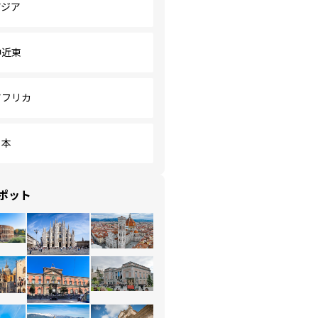
アジア
中近東
アフリカ
日本
ポット