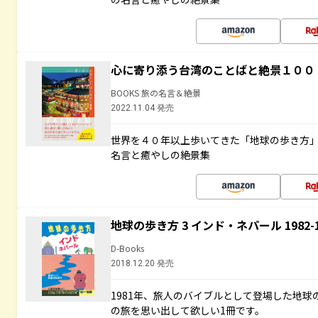
心に寄り添う台湾のことばと絶景１００
BOOKS 旅の名言＆絶景
2022.11.04 発売
世界を４０年以上歩いてきた「地球の歩き方
名言と癒やしの絶景集
地球の歩き方 3 インド・ネパール 1982
D-Books
2018.12.20 発売
1981年、旅人のバイブルとして登場した地
の旅を思い出して欲しい1冊です。