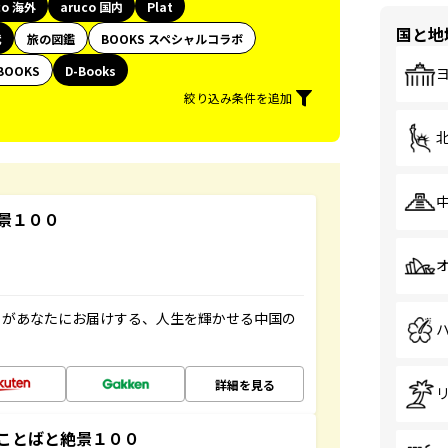
co 海外
aruco 国内
Plat
国と地
代
旅の図鑑
BOOKS スペシャルコラボ
BOOKS
D-Books
絞り込み条件を追加
景１００
」があなたにお届けする、人生を輝かせる中国の
詳細を見る
ことばと絶景１００