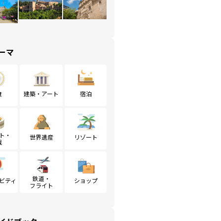
ーマ
食
建築・アート
宿泊
ト・
世界遺産
リゾート
戦
鉄道・
ビティ
ショップ
フライト