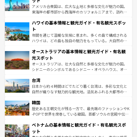
ット
ことができる。国民の所得が高いため物価も高いが、旅行
アメリカ合衆国は、広大な土地と多様な文化が魅力の国。
者向けの交通パス提供のサービスもあり、うまく活用すれ
東海岸の都市部から西海岸のカリフォルニアまで、訪れる
ば市内交通費無料で観光を楽しむこともできる。 なお、新
場所ごとに異なる風景と体験が待っている。ニューヨーク
着のスイス情報は
コンテンツ一覧
を参照してほしい。
ハワイの基本情報と観光ガイド・有名観光スポッ
のような巨大都市は、観光、ショッピング、エンターテイ
ンメントが詰まった刺激的なスポットだ。一方、アメリカ
ト
西部には大自然が広がり、グランドキャニオンやイエロー
年間を通じて温暖な気候に恵まれ、多くの島で構成される
ストーン国立公園といった絶景が堪能できる。さらに、南
ハワイは、どの島も独自の魅力をもっている。大自然の神
部のニューオーリンズでは、音楽と美食が融合した独特の
秘を感じたいなら、火山が生み出した壮大な景観を誇るハ
文化が魅力。旅行者はアメリカの各地域で異なる魅力を楽
オーストラリアの基本情報と観光ガイド・有名観
ワイ島は見逃せない。また、定番の観光地といえばオアフ
しみながら、その多様性と豊かな歴史を感じることができ
島だが、静かな自然を求めるならマウイ島やカウアイ島が
光スポット
るだろう。車でのロードトリップや列車の旅も、アメリカ
おすすめ。エメラルドグリーンに輝く海をはじめ、豊かな
オーストラリアは、壮大な自然と多様な文化が魅力の国。
ならではの贅沢な旅のスタイルだ。 なお、新着のアメリカ
文化や歴史が息づいている。「アロハスピリット」と呼ば
シドニーのシンボルであるシドニー・オペラハウス、オー
情報は
コンテンツ一覧
を参照してほしい。
れるおもてなしの心で訪れる人々を迎えてくれるハワイの
ストラリア東海岸北部に広がる大サンゴ礁地帯グレートバ
人々、おいしいローカルフードやハワイアンミュージッ
台湾
リアリーフや大陸中央部にそびえるウルル（エアーズロッ
ク、伝統的なフラダンスなど、すべてがハワイの魅力を彩
ク）、タスマニアの美しい原生林やケアンズの熱帯雨林な
日本から約４時間ほどでたどり着く台湾は、多彩な文化と
っている。訪れるたびに新しい発見と感動が待っているハ
ど、見どころがたくさん。また、カフェやワイン、オージ
自然が織りなす魅力的な観光地。活気あふれる大都市の台
ワイを、存分に味わってほしい。 なお、新着のハワイ情報
ービーフなどの食文化も豊かで、美味しいものであふれて
北やノスタルジックな町並みが人気な九份（ジォウフェ
は
コンテンツ一覧
を参照してほしい。
韓国
いる。アクティビティも充実しており、サーフィンやダイ
ン）、静ひつな山岳地帯である台湾東部など、都市の喧騒
ビング、ハイキングなど、アウトドア好きにはたまらな
と山間の静けさが共存しており、訪れる人に新しい発見と
歴史ある王朝文化が残る一方で、最先端のファッションやK
い。オーストラリアの多彩な魅力を存分に味わいつくそ
驚きをもたらしてくれる。また、奥深い台湾の食文化も魅
-POPで世界を席巻している韓国。首都ソウルの宮殿や伝統
う。 なお、新着のオーストラリア情報は
コンテンツ一覧
を
力で、夜市などの屋台グルメから高級料理、ヘルシーで美
家屋が並ぶエリアでは韓国の歴史と文化に浸ることがで
参照してほしい。
ベトナムの基本情報と観光ガイド・有名観光スポ
容にもいいと評判のスイーツなど、バラエティ豊かな料理
き、地方に足を延ばせば四季折々の自然美を楽しむことが
が味わえる。 なお、新着の台湾情報は
コンテンツ一覧
を参
できる。そして、キムチや焼肉、絶品のストリートフード
ット
照してほしい。
まで、さまざまな韓国料理が待っている。夜には、韓国な