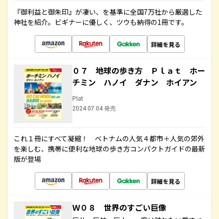
『御利益と御朱印』が凄い、を基準に全国7万社から厳選した
神社を紹介。ビギナーに優しく、ツウも納得の1冊です。
詳細を見る
０７ 地球の歩き方 Ｐｌａｔ ホー
チミン ハノイ ダナン ホイアン
Plat
2024.07.04 発売
これ１冊にすべて凝縮！ ベトナムの人気４都市＋人気の郊外
を楽しむ、携帯に便利な地球の歩き方コンパクトガイドの最新
版が登場
詳細を見る
Ｗ０８ 世界のすごい巨像