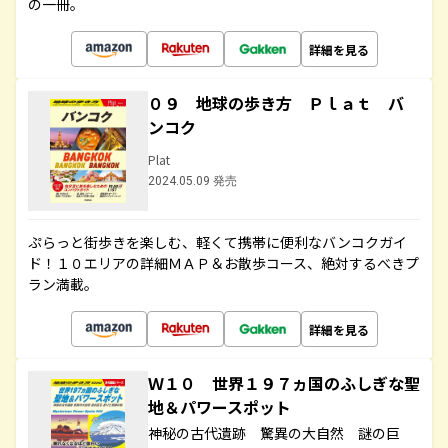
の一冊。
詳細を見る
０９ 地球の歩き方 Ｐｌａｔ バ
ンコク
Plat
2024.05.09 発売
ぷらっと街歩きを楽しむ、軽くて携帯に便利なバンコクガイ
ド！１０エリアの詳細ＭＡＰ＆お散歩コース、絶対するべきプ
ラン満載。
詳細を見る
Ｗ１０ 世界１９７ヵ国のふしぎな聖
地＆パワースポット
神秘の古代遺跡 驚異の大自然 謎の巨