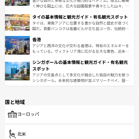
豊かな自然と多様な文化が魅力的なベトナム。南北に細長
らではのナイトライフも堪能できる。あたたかいホスピタ
く伸びる国土には、広大な田園風景や青々とした山々、世
リティに包まれながら、韓国の多彩な魅力を心ゆくまで味
界遺産に登録された壮大な自然景観が点在し、都市部では
わってみてほしい。 なお、新着の韓国情報は
コンテンツ一
タイの基本情報と観光ガイド・有名観光スポット
急速な発展と共に伝統が息づく。ハノイの古い町並みやホ
覧
を参照してほしい。
ーチミン市のフランス統治時代の建物も、独特の雰囲気を
タイは、東南アジアに位置する豊かな自然と歴史が息づく
醸し出している。また、バラエティの豊かさとおいしさで
国だ。首都バンコクは高層ビルが立ち並ぶ一方、伝統的な
世界中の食通を魅了してやまないベトナム料理も魅力のひ
寺院や市場がいたるところに点在し、古きよき文化と現代
香港
とつ。フォーやバインミー、ベトナムコーヒーなどは、ぜ
の活気が交差している。北部ではチェンマイなどの山岳地
ひ現地で味わいたい。どの地域を訪れてもあたたかい人々
帯で自然と触れ合い、南部ではプーケットやクラビの美し
アジアと西洋の文化が交わる香港は、特有のエネルギーを
が旅行者を迎えてくれるので、きっと忘れられない旅にな
いビーチでリゾート気分を楽しむことができる。タイ料理
もっている。ヴィクトリア湾に広がる壮大な景色、近未来
るはずだ。 なお、新着のベトナム情報は
コンテンツ一覧
を
は世界的に有名で、屋台から高級レストランまで味覚を刺
的なアートスポット、そして歴史と現代が融合した町並
参照してほしい。
シンガポールの基本情報と観光ガイド・有名観光
激する。気候は一年中温暖で、どの季節にも異なる楽しみ
み、どこを訪れても感動するはず。観光スポットが密集し
が待っている。親しみやすいタイの人々、仏教を中心とし
ており、効率よく見どころを回れるのも魅力。息をのむよ
スポット
た文化、そして多様な観光資源が、訪れる旅人を魅了し続
うな絶景から文化的な体験まで、香港を存分に楽しみ尽く
アジアの交差点として多文化が融合した独自の魅力を放つ
ける。 なお、新着のタイ情報は
コンテンツ一覧
を参照して
そう。 なお、新着の香港情報は
コンテンツ一覧
を参照して
シンガポール。未来的な建築物が並ぶマリーナベイ、歴史
ほしい。
ほしい。
と伝統を感じられるエスニックタウン、多数の緑豊かな公
園や自然保護区など、自然が調和した近代的な景観と文化
の多様性あふれるカラフルな町は、どこを歩いても新しい
国と地域
発見がある。さらに、治安のよさや充実した公共交通機関
も、旅行者にとっては魅力的なポイント。グルメも豊富
で、ホーカーズは地元の風情を楽しめる外せないスポット
ヨーロッパ
だ。訪れる人を飽きさせないシンガポールで、多様な魅力
を体感しよう。 なお、新着のシンガポール情報は
コンテン
ツ一覧
を参照してほしい。
北米