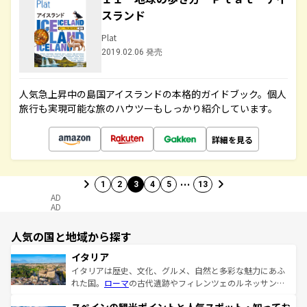
スランド
Plat
2019.02.06 発売
人気急上昇中の島国アイスランドの本格的ガイドブック。個人
旅行も実現可能な旅のハウツーもしっかり紹介しています。
詳細を見る
…
1
2
3
4
5
13
AD
AD
人気の国と地域から探す
イタリア
イタリアは歴史、文化、グルメ、自然と多彩な魅力にあふ
れた国。
ローマ
の古代遺跡やフィレンツェのルネッサンス
美術、ヴェネツィアの運河など、歴史あるスポットはもち