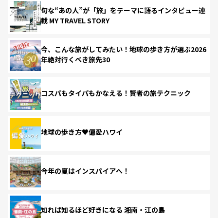
旬な“あの人”が「旅」をテーマに語るインタビュー連
載 MY TRAVEL STORY
今、こんな旅がしてみたい！地球の歩き方が選ぶ2026
年絶対行くべき旅先30
コスパもタイパもかなえる！賢者の旅テクニック
地球の歩き方♥偏愛ハワイ
今年の夏はインスパイアへ！
知れば知るほど好きになる 湘南・江の島