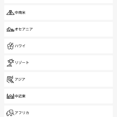
中南米
オセアニア
ハワイ
リゾート
アジア
中近東
アフリカ