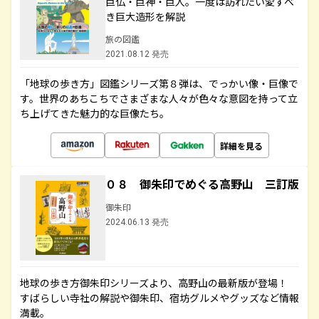
巨仏・巨神・巨人。一度は訪れたい愛すべ
き巨大造形を解説
旅の図鑑
2021.08.12 発売
「地球の歩き方」図鑑シリーズ第８弾は、でっかい像・巨像で
す。世界のあちこちでさまざまな人々が色々な意図を持って立
ち上げてきた魅力的な巨像たち。
詳細を見る
０８ 御朱印でめぐる高野山 三訂版
御朱印
2024.06.13 発売
地球の歩き方御朱印シリーズより、高野山の最新版が登場！
すばらしい寺社の解説や御朱印、宿坊グルメやグッズなど情報
満載。