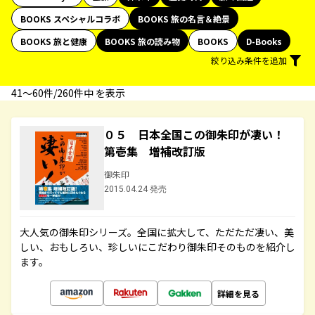
BOOKS スペシャルコラボ
BOOKS 旅の名言＆絶景
BOOKS 旅と健康
BOOKS 旅の読み物
BOOKS
D-Books
絞り込み条件を追加
41〜60件/260件中 を表示
０５ 日本全国この御朱印が凄い！
第壱集 増補改訂版
御朱印
2015.04.24 発売
大人気の御朱印シリーズ。全国に拡大して、ただただ凄い、美
しい、おもしろい、珍しいにこだわり御朱印そのものを紹介し
ます。
詳細を見る