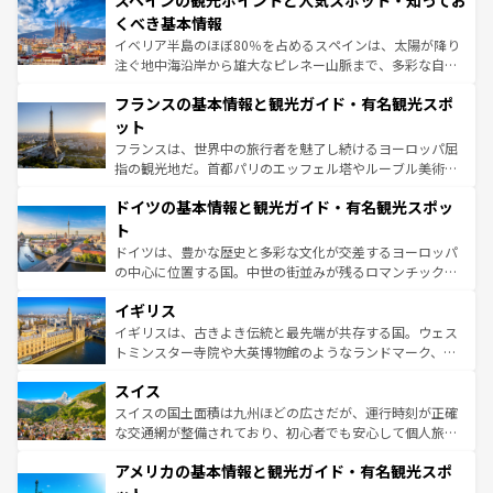
スペインの観光ポイントと人気スポット・知ってお
ろん、トスカーナの美しい田園風景やアマルフィ海岸の絶
景など、自然景観も見逃せない。観光の合間には、本場の
くべき基本情報
ピザやパスタなど、絶品のイタリア料理を堪能することも
イベリア半島のほぼ80％を占めるスペインは、太陽が降り
できる。朝目覚めてから夜眠るまで、すべての瞬間を楽し
注ぐ地中海沿岸から雄大なピレネー山脈まで、多彩な自然
ませてくれるイタリアで、忘れられない旅をしてみよう！
と文化が詰まったヨーロッパ屈指の旅行先だ。多様な地域
なお、新着のイタリア情報は
コンテンツ一覧
を参照してほ
フランスの基本情報と観光ガイド・有名観光スポ
文化が根付くこの国では、情熱的なフラメンコ、熱気あふ
しい。
れる闘牛、そして美味しいタパスが生活の一部となってい
ット
る。首都マドリードの洗練された雰囲気や、バルセロナの
フランスは、世界中の旅行者を魅了し続けるヨーロッパ屈
アートに溢れた街角から、地方では古代ローマ遺跡や中世
指の観光地だ。首都パリのエッフェル塔やルーブル美術館
の城塞都市、穏やかなビーチリゾートまで多彩な表情を見
といった象徴的なスポットから、田舎町の古風な美しさま
せる。地方によって風土や気候が異なるスペインはその個
ドイツの基本情報と観光ガイド・有名観光スポッ
で、幅広い魅力が詰まっている。華麗な宮殿、歴史的な大
性で訪れる人を魅了する。 なお、新着のスペイン情報は
コ
聖堂、美しいビーチ、そして豊かな自然が、訪れる者を心
ト
ンテンツ一覧
を参照してほしい。
から魅了する。また、フランスは美食の国としても知ら
ドイツは、豊かな歴史と多彩な文化が交差するヨーロッパ
れ、フランス料理はユネスコ無形文化遺産にも登録されて
の中心に位置する国。中世の街並みが残るロマンチック街
いる。シャンパンの発祥地であるランス、プロヴァンスの
道から、未来を先取りするようなモダンな都市まで多様な
香り高いラベンダー畑など、多彩な楽しみ方が可能だ。さ
イギリス
顔を持つこの国は、どこを歩いても飽きることがない。ベ
らに、パリ以外の地域にも魅力が溢れており、どの街角に
ルリンの文化的活気、バイエルン州のアルプスの絶景、そ
イギリスは、古きよき伝統と最先端が共存する国。ウェス
も豊かな歴史と文化が息づいている。パリ以外の個性あふ
してライン川沿いのワイン畑といった風景は必見。ビール
トミンスター寺院や大英博物館のようなランドマーク、歴
れる地方に足を運ぶとそれぞれで全く異なる文化を体験で
とソーセージを味わいながら地元の人と過ごす楽しい時間
史ある大学都市、美しい丘陵地帯や牧歌的な風景など、エ
きるだろう。 なお、新着のフランス情報は
コンテンツ一覧
スイス
は、お酒好きな人にはぜひ体験してほしい。 なお、新着の
リアごとに異なる魅力がある。また、優雅なアフタヌーン
を参照してほしい。
ドイツ情報は
コンテンツ一覧
を参照してほしい。
ティー、ビール好きにはたまらない英国パブ、サッカー観
スイスの国土面積は九州ほどの広さだが、運行時刻が正確
戦など、本場だからこそできる体験も豊富。イギリスを旅
な交通網が整備されており、初心者でも安心して個人旅行
して楽しみつくそう。 なお、新着のイギリス情報は
コンテ
を楽しめる。日本同様に時刻表どおりの旅が可能だ。中世
アメリカの基本情報と観光ガイド・有名観光スポ
ンツ一覧
を参照してほしい。
の建物がそのまま残る町や、スイスならではのユニークな
博物館もあり、アルプス観光だけでなく町歩きも満喫する