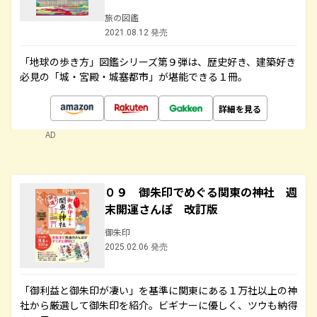
旅の図鑑
2021.08.12 発売
「地球の歩き方」図鑑シリーズ第９弾は、歴史好き、建築好き
必見の「城・宮殿・城塞都市」が堪能できる１冊。
詳細を見る
AD
０９ 御朱印でめぐる関東の神社 週
末開運さんぽ 改訂版
御朱印
2025.02.06 発売
「御利益と御朱印が凄い」を基準に関東にある１万社以上の神
社から厳選して御朱印を紹介。ビギナーに優しく、ツウも納得