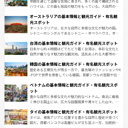
年間を通じて温暖な気候に恵まれ、多くの島で構成される
ストーン国立公園といった絶景が堪能できる。さらに、南
ハワイは、どの島も独自の魅力をもっている。大自然の神
部のニューオーリンズでは、音楽と美食が融合した独特の
秘を感じたいなら、火山が生み出した壮大な景観を誇るハ
文化が魅力。旅行者はアメリカの各地域で異なる魅力を楽
オーストラリアの基本情報と観光ガイド・有名観
ワイ島は見逃せない。また、定番の観光地といえばオアフ
しみながら、その多様性と豊かな歴史を感じることができ
島だが、静かな自然を求めるならマウイ島やカウアイ島が
光スポット
るだろう。車でのロードトリップや列車の旅も、アメリカ
おすすめ。エメラルドグリーンに輝く海をはじめ、豊かな
オーストラリアは、壮大な自然と多様な文化が魅力の国。
ならではの贅沢な旅のスタイルだ。 なお、新着のアメリカ
文化や歴史が息づいている。「アロハスピリット」と呼ば
シドニーのシンボルであるシドニー・オペラハウス、オー
情報は
コンテンツ一覧
を参照してほしい。
れるおもてなしの心で訪れる人々を迎えてくれるハワイの
ストラリア東海岸北部に広がる大サンゴ礁地帯グレートバ
人々、おいしいローカルフードやハワイアンミュージッ
台湾の基本情報と観光ガイド・有名観光スポット
リアリーフや大陸中央部にそびえるウルル（エアーズロッ
ク、伝統的なフラダンスなど、すべてがハワイの魅力を彩
ク）、タスマニアの美しい原生林やケアンズの熱帯雨林な
日本から約４時間ほどでたどり着く台湾は、多彩な文化と
っている。訪れるたびに新しい発見と感動が待っているハ
ど、見どころがたくさん。また、カフェやワイン、オージ
自然が織りなす魅力的な観光地。活気あふれる大都市の台
ワイを、存分に味わってほしい。 なお、新着のハワイ情報
ービーフなどの食文化も豊かで、美味しいものであふれて
北やノスタルジックな町並みが人気な九份（ジォウフェ
は
コンテンツ一覧
を参照してほしい。
韓国の基本情報と観光ガイド・有名観光スポット
いる。アクティビティも充実しており、サーフィンやダイ
ン）、静ひつな山岳地帯である台湾東部など、都市の喧騒
ビング、ハイキングなど、アウトドア好きにはたまらな
と山間の静けさが共存しており、訪れる人に新しい発見と
歴史ある王朝文化が残る一方で、最先端のファッションやK
い。オーストラリアの多彩な魅力を存分に味わいつくそ
驚きをもたらしてくれる。また、奥深い台湾の食文化も魅
-POPで世界を席巻している韓国。首都ソウルの宮殿や伝統
う。 なお、新着のオーストラリア情報は
コンテンツ一覧
を
力で、夜市などの屋台グルメから高級料理、ヘルシーで美
家屋が並ぶエリアでは韓国の歴史と文化に浸ることがで
参照してほしい。
ベトナムの基本情報と観光ガイド・有名観光スポ
容にもいいと評判のスイーツなど、バラエティ豊かな料理
き、地方に足を延ばせば四季折々の自然美を楽しむことが
が味わえる。 なお、新着の台湾情報は
コンテンツ一覧
を参
できる。そして、キムチや焼肉、絶品のストリートフード
ット
照してほしい。
まで、さまざまな韓国料理が待っている。夜には、韓国な
豊かな自然と多様な文化が魅力的なベトナム。南北に細長
らではのナイトライフも堪能できる。あたたかいホスピタ
く伸びる国土には、広大な田園風景や青々とした山々、世
リティに包まれながら、韓国の多彩な魅力を心ゆくまで味
界遺産に登録された壮大な自然景観が点在し、都市部では
わってみてほしい。 なお、新着の韓国情報は
コンテンツ一
タイの基本情報と観光ガイド・有名観光スポット
急速な発展と共に伝統が息づく。ハノイの古い町並みやホ
覧
を参照してほしい。
ーチミン市のフランス統治時代の建物も、独特の雰囲気を
タイは、東南アジアに位置する豊かな自然と歴史が息づく
醸し出している。また、バラエティの豊かさとおいしさで
国だ。首都バンコクは高層ビルが立ち並ぶ一方、伝統的な
世界中の食通を魅了してやまないベトナム料理も魅力のひ
寺院や市場がいたるところに点在し、古きよき文化と現代