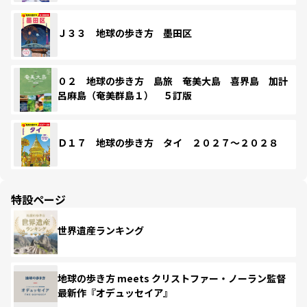
Ｊ３３ 地球の歩き方 墨田区
０２ 地球の歩き方 島旅 奄美大島 喜界島 加計
呂麻島（奄美群島１） ５訂版
Ｄ１７ 地球の歩き方 タイ ２０２７～２０２８
特設ページ
世界遺産ランキング
地球の歩き方 meets クリストファー・ノーラン監督
最新作『オデュッセイア』