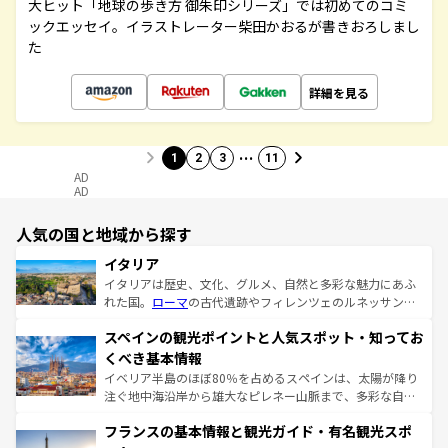
大ヒット「地球の歩き方 御朱印シリーズ」では初めてのコミ
ックエッセイ。イラストレーター柴田かおるが書きおろしまし
た
詳細を見る
…
1
2
3
11
AD
AD
人気の国と地域から探す
イタリア
イタリアは歴史、文化、グルメ、自然と多彩な魅力にあふ
れた国。
ローマ
の古代遺跡やフィレンツェのルネッサンス
美術、ヴェネツィアの運河など、歴史あるスポットはもち
スペインの観光ポイントと人気スポット・知ってお
ろん、トスカーナの美しい田園風景やアマルフィ海岸の絶
景など、自然景観も見逃せない。観光の合間には、本場の
くべき基本情報
ピザやパスタなど、絶品のイタリア料理を堪能することも
イベリア半島のほぼ80％を占めるスペインは、太陽が降り
できる。朝目覚めてから夜眠るまで、すべての瞬間を楽し
注ぐ地中海沿岸から雄大なピレネー山脈まで、多彩な自然
ませてくれるイタリアで、忘れられない旅をしてみよう！
と文化が詰まったヨーロッパ屈指の旅行先だ。多様な地域
なお、新着のイタリア情報は
コンテンツ一覧
を参照してほ
フランスの基本情報と観光ガイド・有名観光スポ
文化が根付くこの国では、情熱的なフラメンコ、熱気あふ
しい。