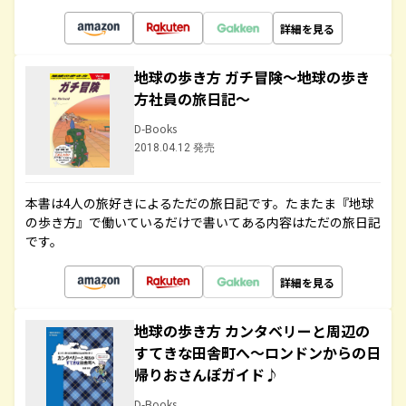
詳細を見る
地球の歩き方 ガチ冒険～地球の歩き
方社員の旅日記～
D-Books
2018.04.12 発売
本書は4人の旅好きによるただの旅日記です。たまたま『地球
の歩き方』で働いているだけで書いてある内容はただの旅日記
です。
詳細を見る
地球の歩き方 カンタベリーと周辺の
すてきな田舎町へ～ロンドンからの日
帰りおさんぽガイド♪
D-Books