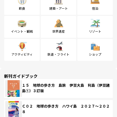
飲食
建築・アート
宿泊
イベント・観戦
世界遺産
リゾート
アクティビティ
鉄道・フライト
ショップ
新刊ガイドブック
１５ 地球の歩き方 島旅 伊豆大島 利島（伊豆諸
島①）３訂版
Ｃ０２ 地球の歩き方 ハワイ島 ２０２７～２０２
８