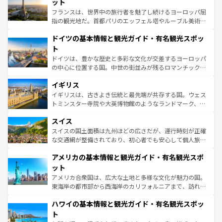
れる闘牛、そして美味しいタパスが生活の一部となってい
ット
る。首都マドリードの洗練された雰囲気や、バルセロナの
フランスは、世界中の旅行者を魅了し続けるヨーロッパ屈
アートに溢れた街角から、地方では古代ローマ遺跡や中世
指の観光地だ。首都パリのエッフェル塔やルーブル美術館
の城塞都市、穏やかなビーチリゾートまで多彩な表情を見
といった象徴的なスポットから、田舎町の古風な美しさま
せる。地方によって風土や気候が異なるスペインはその個
ドイツの基本情報と観光ガイド・有名観光スポッ
で、幅広い魅力が詰まっている。華麗な宮殿、歴史的な大
性で訪れる人を魅了する。 なお、新着のスペイン情報は
コ
聖堂、美しいビーチ、そして豊かな自然が、訪れる者を心
ト
ンテンツ一覧
を参照してほしい。
から魅了する。また、フランスは美食の国としても知ら
ドイツは、豊かな歴史と多彩な文化が交差するヨーロッパ
れ、フランス料理はユネスコ無形文化遺産にも登録されて
の中心に位置する国。中世の街並みが残るロマンチック街
いる。シャンパンの発祥地であるランス、プロヴァンスの
道から、未来を先取りするようなモダンな都市まで多様な
香り高いラベンダー畑など、多彩な楽しみ方が可能だ。さ
イギリス
顔を持つこの国は、どこを歩いても飽きることがない。ベ
らに、パリ以外の地域にも魅力が溢れており、どの街角に
ルリンの文化的活気、バイエルン州のアルプスの絶景、そ
イギリスは、古きよき伝統と最先端が共存する国。ウェス
も豊かな歴史と文化が息づいている。パリ以外の個性あふ
してライン川沿いのワイン畑といった風景は必見。ビール
トミンスター寺院や大英博物館のようなランドマーク、歴
れる地方に足を運ぶとそれぞれで全く異なる文化を体験で
とソーセージを味わいながら地元の人と過ごす楽しい時間
史ある大学都市、美しい丘陵地帯や牧歌的な風景など、エ
きるだろう。 なお、新着のフランス情報は
コンテンツ一覧
スイス
は、お酒好きな人にはぜひ体験してほしい。 なお、新着の
リアごとに異なる魅力がある。また、優雅なアフタヌーン
を参照してほしい。
ドイツ情報は
コンテンツ一覧
を参照してほしい。
ティー、ビール好きにはたまらない英国パブ、サッカー観
スイスの国土面積は九州ほどの広さだが、運行時刻が正確
戦など、本場だからこそできる体験も豊富。イギリスを旅
な交通網が整備されており、初心者でも安心して個人旅行
して楽しみつくそう。 なお、新着のイギリス情報は
コンテ
を楽しめる。日本同様に時刻表どおりの旅が可能だ。中世
アメリカの基本情報と観光ガイド・有名観光スポ
ンツ一覧
を参照してほしい。
の建物がそのまま残る町や、スイスならではのユニークな
博物館もあり、アルプス観光だけでなく町歩きも満喫する
ット
ことができる。国民の所得が高いため物価も高いが、旅行
アメリカ合衆国は、広大な土地と多様な文化が魅力の国。
者向けの交通パス提供のサービスもあり、うまく活用すれ
東海岸の都市部から西海岸のカリフォルニアまで、訪れる
ば市内交通費無料で観光を楽しむこともできる。 なお、新
場所ごとに異なる風景と体験が待っている。ニューヨーク
着のスイス情報は
コンテンツ一覧
を参照してほしい。
ハワイの基本情報と観光ガイド・有名観光スポッ
のような巨大都市は、観光、ショッピング、エンターテイ
ンメントが詰まった刺激的なスポットだ。一方、アメリカ
ト
西部には大自然が広がり、グランドキャニオンやイエロー