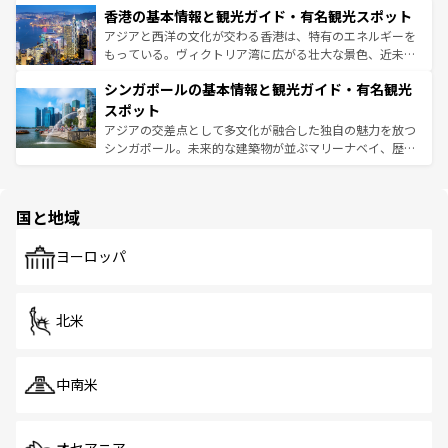
香港の基本情報と観光ガイド・有名観光スポット
とつ。フォーやバインミー、ベトナムコーヒーなどは、ぜ
の活気が交差している。北部ではチェンマイなどの山岳地
ひ現地で味わいたい。どの地域を訪れてもあたたかい人々
帯で自然と触れ合い、南部ではプーケットやクラビの美し
アジアと西洋の文化が交わる香港は、特有のエネルギーを
が旅行者を迎えてくれるので、きっと忘れられない旅にな
いビーチでリゾート気分を楽しむことができる。タイ料理
もっている。ヴィクトリア湾に広がる壮大な景色、近未来
るはずだ。 なお、新着のベトナム情報は
コンテンツ一覧
を
は世界的に有名で、屋台から高級レストランまで味覚を刺
的なアートスポット、そして歴史と現代が融合した町並
参照してほしい。
シンガポールの基本情報と観光ガイド・有名観光
激する。気候は一年中温暖で、どの季節にも異なる楽しみ
み、どこを訪れても感動するはず。観光スポットが密集し
が待っている。親しみやすいタイの人々、仏教を中心とし
ており、効率よく見どころを回れるのも魅力。息をのむよ
スポット
た文化、そして多様な観光資源が、訪れる旅人を魅了し続
うな絶景から文化的な体験まで、香港を存分に楽しみ尽く
アジアの交差点として多文化が融合した独自の魅力を放つ
ける。 なお、新着のタイ情報は
コンテンツ一覧
を参照して
そう。 なお、新着の香港情報は
コンテンツ一覧
を参照して
シンガポール。未来的な建築物が並ぶマリーナベイ、歴史
ほしい。
ほしい。
と伝統を感じられるエスニックタウン、多数の緑豊かな公
園や自然保護区など、自然が調和した近代的な景観と文化
の多様性あふれるカラフルな町は、どこを歩いても新しい
国と地域
発見がある。さらに、治安のよさや充実した公共交通機関
も、旅行者にとっては魅力的なポイント。グルメも豊富
で、ホーカーズは地元の風情を楽しめる外せないスポット
ヨーロッパ
だ。訪れる人を飽きさせないシンガポールで、多様な魅力
を体感しよう。 なお、新着のシンガポール情報は
コンテン
ツ一覧
を参照してほしい。
北米
中南米