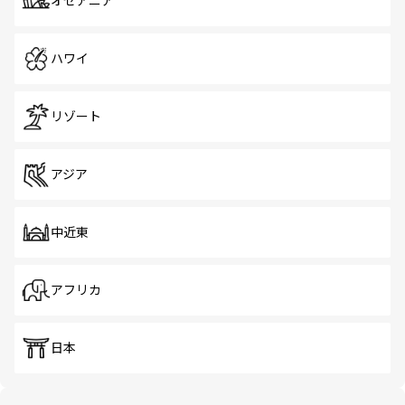
オセアニア
ハワイ
リゾート
アジア
中近東
アフリカ
日本