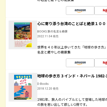
心に寄り添う台湾のことばと絶景１００
BOOKS 旅の名言＆絶景
2022.11.04 発売
世界を４０年以上歩いてきた「地球の歩き方
名言と癒やしの絶景集
地球の歩き方 3 インド・ネパール 1982
D-Books
2018.12.20 発売
1981年、旅人のバイブルとして登場した地
の旅を思い出して欲しい1冊です。