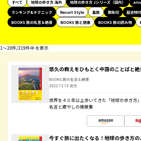
すべて
地球の歩き方 海外
地球の歩き方 Jシリーズ（国内）
aru
ランキング&テクニック
Resort Style
島旅
御朱印
歴史時
BOOKS 旅の名言＆絶景
BOOKS 旅と健康
BOOKS 旅の読み物
1〜20件/219件中 を表示
悠久の教えをひもとく中国のことばと絶
BOOKS 旅の名言＆絶景
2022.12.15 発売
世界を４０年以上歩いてきた「地球の歩き方
名言と癒やしの絶景集
今すぐ旅に出たくなる！地球の歩き方の