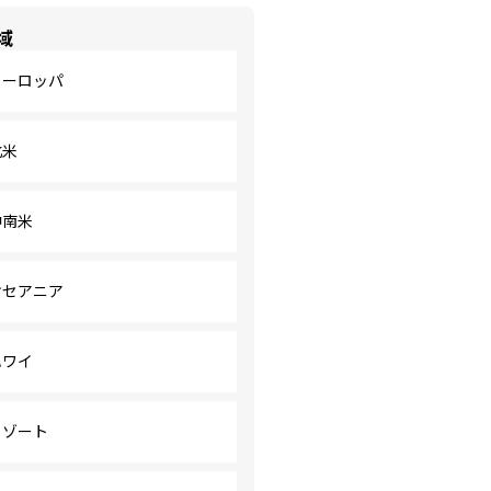
域
ヨーロッパ
北米
中南米
オセアニア
ハワイ
リゾート