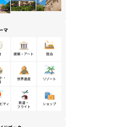
ーマ
食
建築・アート
宿泊
ト・
世界遺産
リゾート
戦
鉄道・
ビティ
ショップ
フライト