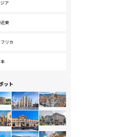
アジア
中近東
アフリカ
日本
ポット