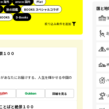
co 海外
aruco 国内
Plat
国と地
代
旅の図鑑
BOOKS スペシャルコラボ
BOOKS
D-Books
絞り込み条件を追加
景１００
」があなたにお届けする、人生を輝かせる中国の
詳細を見る
ことばと絶景１００