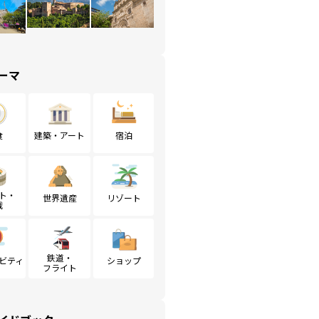
ーマ
食
建築・アート
宿泊
ト・
世界遺産
リゾート
戦
鉄道・
ビティ
ショップ
フライト