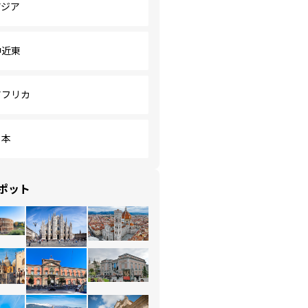
アジア
中近東
アフリカ
日本
ポット