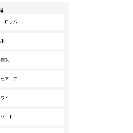
域
ヨーロッパ
北米
中南米
オセアニア
ハワイ
リゾート