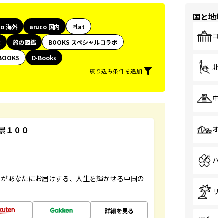
国と地
co 海外
aruco 国内
Plat
代
旅の図鑑
BOOKS スペシャルコラボ
BOOKS
D-Books
絞り込み条件を追加
景１００
」があなたにお届けする、人生を輝かせる中国の
詳細を見る