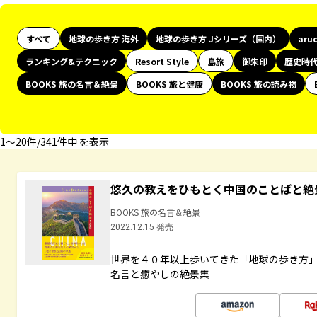
すべて
地球の歩き方 海外
地球の歩き方 Jシリーズ（国内）
aru
ランキング&テクニック
Resort Style
島旅
御朱印
歴史時
BOOKS 旅の名言＆絶景
BOOKS 旅と健康
BOOKS 旅の読み物
1〜20件/341件中 を表示
悠久の教えをひもとく中国のことばと絶
BOOKS 旅の名言＆絶景
2022.12.15 発売
世界を４０年以上歩いてきた「地球の歩き方
名言と癒やしの絶景集