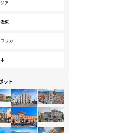
アジア
中近東
アフリカ
日本
ポット