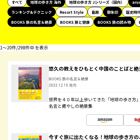
すべて
地球の歩き方 海外
地球の歩き方 Jシリーズ（国内）
aru
ランキング&テクニック
Resort Style
島旅
御朱印
歴史時
BOOKS 旅の名言＆絶景
BOOKS 旅と健康
BOOKS 旅の読み物
1〜20件/298件中 を表示
悠久の教えをひもとく中国のことばと絶
BOOKS 旅の名言＆絶景
2022.12.15 発売
世界を４０年以上歩いてきた「地球の歩き方
名言と癒やしの絶景集
今すぐ旅に出たくなる！地球の歩き方の