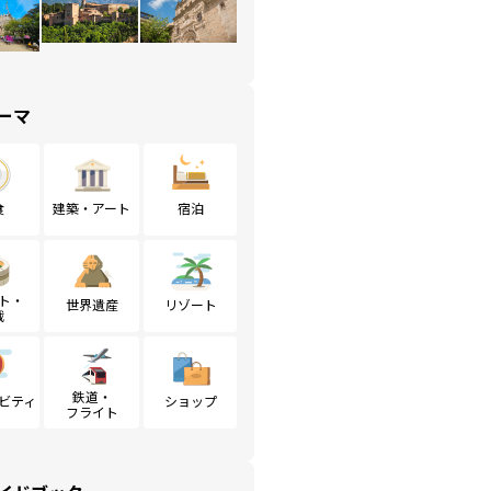
ーマ
食
建築・アート
宿泊
ト・
世界遺産
リゾート
戦
鉄道・
ビティ
ショップ
フライト