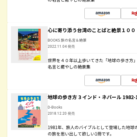
心に寄り添う台湾のことばと絶景１００
BOOKS 旅の名言＆絶景
2022.11.04 発売
世界を４０年以上歩いてきた「地球の歩き方
名言と癒やしの絶景集
地球の歩き方 3 インド・ネパール 1982
D-Books
2018.12.20 発売
1981年、旅人のバイブルとして登場した地
の旅を思い出して欲しい1冊です。