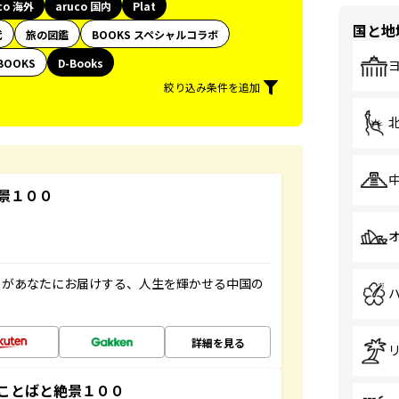
co 海外
aruco 国内
Plat
国と地
代
旅の図鑑
BOOKS スペシャルコラボ
BOOKS
D-Books
絞り込み条件を追加
景１００
」があなたにお届けする、人生を輝かせる中国の
詳細を見る
ことばと絶景１００