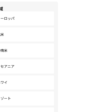
域
ヨーロッパ
北米
中南米
オセアニア
ハワイ
リゾート