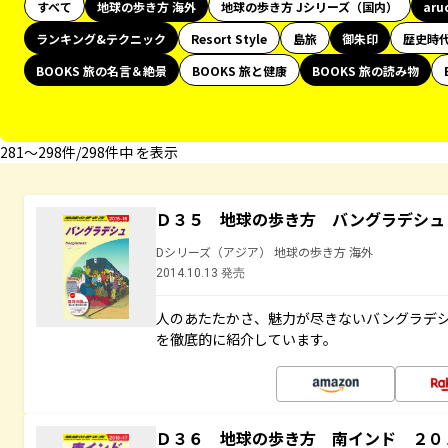
すべて
地球の歩き方 海外
地球の歩き方 Jシリーズ（国内）
aru
ランキング&テクニック
Resort Style
島旅
御朱印
歴史時
BOOKS 旅の名言＆絶景
BOOKS 旅と健康
BOOKS 旅の読み物
281〜298件/298件中 を表示
Ｄ３５ 地球の歩き方 バングラデシュ
Dシリーズ（アジア） 地球の歩き方 海外
2014.10.13 発売
人のあたたかさ、魅力が尽きないバングラデ
を徹底的に紹介しています。
Ｄ３６ 地球の歩き方 南インド ２０