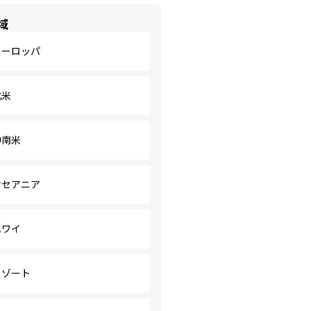
域
ヨーロッパ
北米
中南米
オセアニア
ハワイ
リゾート