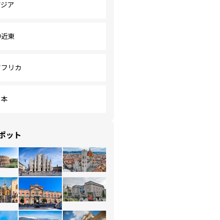
アジア
中近東
アフリカ
日本
ポット