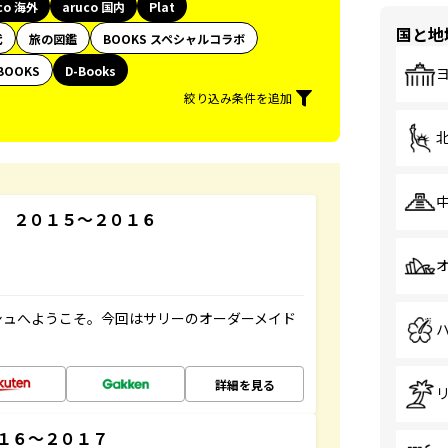
co 海外
aruco 国内
Plat
国と地
代
旅の図鑑
BOOKS スペシャルコラボ
BOOKS
D-Books
絞り込み条件を追加
 ２０１５～２０１６
シュへようこそ。今回はサリーのオーダーメイド
詳細を見る
１６～２０１７