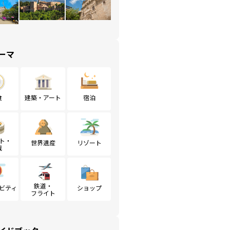
ーマ
食
建築・アート
宿泊
ト・
世界遺産
リゾート
戦
鉄道・
ビティ
ショップ
フライト