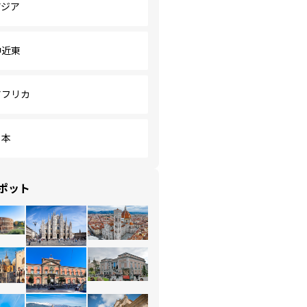
アジア
中近東
アフリカ
日本
ポット