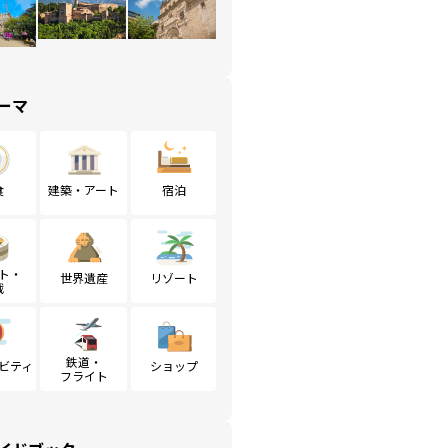
ーマ
食
建築・アート
宿泊
ト・
世界遺産
リゾート
戦
鉄道・
ビティ
ショップ
フライト