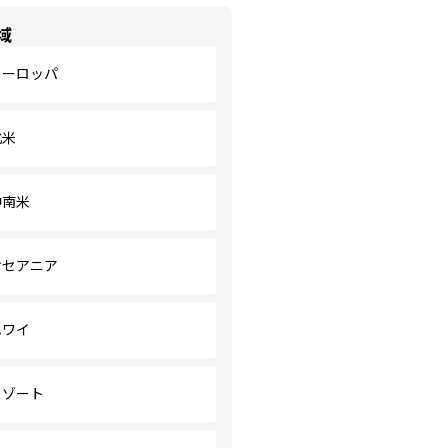
域
ヨーロッパ
北米
中南米
オセアニア
ハワイ
リゾート