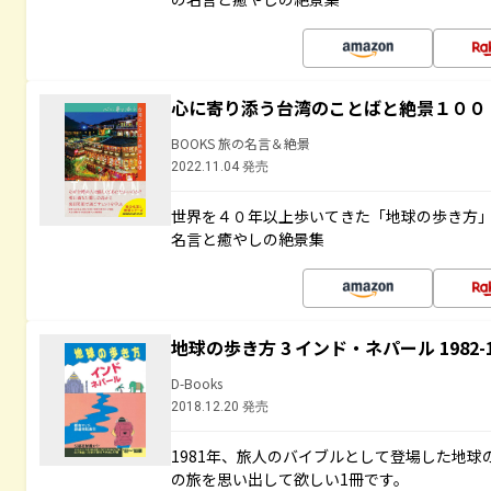
心に寄り添う台湾のことばと絶景１００
BOOKS 旅の名言＆絶景
2022.11.04 発売
世界を４０年以上歩いてきた「地球の歩き方
名言と癒やしの絶景集
地球の歩き方 3 インド・ネパール 1982
D-Books
2018.12.20 発売
1981年、旅人のバイブルとして登場した地
の旅を思い出して欲しい1冊です。