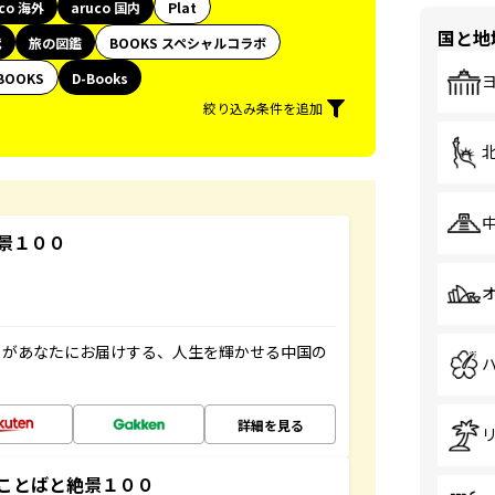
uco 海外
aruco 国内
Plat
国と地
代
旅の図鑑
BOOKS スペシャルコラボ
BOOKS
D-Books
絞り込み条件を追加
景１００
」があなたにお届けする、人生を輝かせる中国の
詳細を見る
ことばと絶景１００