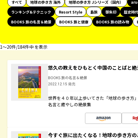
すべて
地球の歩き方 海外
地球の歩き方 Jシリーズ（国内）
ar
ランキング&テクニック
Resort Style
島旅
御朱印
歴史時
BOOKS 旅の名言＆絶景
BOOKS 旅と健康
BOOKS 旅の読み物
1〜20件/184件中 を表示
悠久の教えをひもとく中国のことばと絶
BOOKS 旅の名言＆絶景
2022.12.15 発売
世界を４０年以上歩いてきた「地球の歩き方
名言と癒やしの絶景集
今すぐ旅に出たくなる！地球の歩き方の