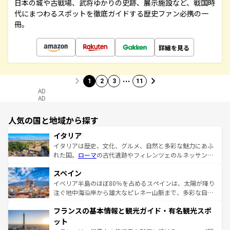
日本の城や古戦場、武将ゆかりの史跡、展示施設など、戦国時
代にまつわるスポットを徹底ガイドする歴史ファン必携の一
冊。
詳細を見る
…
1
2
3
11
AD
AD
人気の国と地域から探す
イタリア
イタリアは歴史、文化、グルメ、自然と多彩な魅力にあふ
れた国。
ローマ
の古代遺跡やフィレンツェのルネッサンス
美術、ヴェネツィアの運河など、歴史あるスポットはもち
スペイン
ろん、トスカーナの美しい田園風景やアマルフィ海岸の絶
景など、自然景観も見逃せない。観光の合間には、本場の
イベリア半島のほぼ80％を占めるスペインは、太陽が降り
ピザやパスタなど、絶品のイタリア料理を堪能することも
注ぐ地中海沿岸から雄大なピレネー山脈まで、多彩な自然
できる。朝目覚めてから夜眠るまで、すべての瞬間を楽し
と文化が詰まったヨーロッパ屈指の旅行先だ。多様な地域
フランスの基本情報と観光ガイド・有名観光スポ
ませてくれるイタリアで、忘れられない旅をしてみよう！
文化が根付くこの国では、情熱的なフラメンコ、熱気あふ
なお、新着のイタリア情報は
コンテンツ一覧
を参照してほ
れる闘牛、そして美味しいタパスが生活の一部となってい
ット
しい。
る。首都マドリードの洗練された雰囲気や、バルセロナの