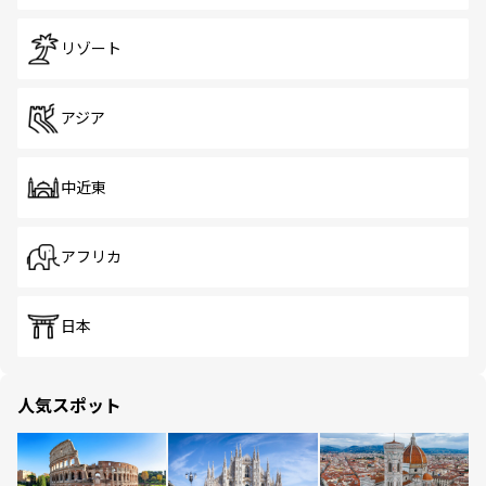
リゾート
アジア
中近東
アフリカ
日本
人気スポット