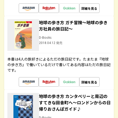
詳細を見る
地球の歩き方 ガチ冒険～地球の歩き
方社員の旅日記～
D-Books
2018.04.12 発売
本書は4人の旅好きによるただの旅日記です。たまたま『地球
の歩き方』で働いているだけで書いてある内容はただの旅日記
です。
詳細を見る
地球の歩き方 カンタベリーと周辺の
すてきな田舎町へ～ロンドンからの日
帰りおさんぽガイド♪
D-Books