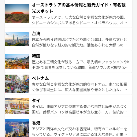
オーストラリアの基本情報と観光ガイド・有名観
部のニューオーリンズでは、音楽と美食が融合した独特の
ワイ島は見逃せない。また、定番の観光地といえばオアフ
文化が魅力。旅行者はアメリカの各地域で異なる魅力を楽
島だが、静かな自然を求めるならマウイ島やカウアイ島が
光スポット
しみながら、その多様性と豊かな歴史を感じることができ
おすすめ。エメラルドグリーンに輝く海をはじめ、豊かな
オーストラリアは、壮大な自然と多様な文化が魅力の国。
るだろう。車でのロードトリップや列車の旅も、アメリカ
文化や歴史が息づいている。「アロハスピリット」と呼ば
シドニーのシンボルであるシドニー・オペラハウス、オー
ならではの贅沢な旅のスタイルだ。 なお、新着のアメリカ
れるおもてなしの心で訪れる人々を迎えてくれるハワイの
ストラリア東海岸北部に広がる大サンゴ礁地帯グレートバ
情報は
コンテンツ一覧
を参照してほしい。
人々、おいしいローカルフードやハワイアンミュージッ
台湾
リアリーフや大陸中央部にそびえるウルル（エアーズロッ
ク、伝統的なフラダンスなど、すべてがハワイの魅力を彩
ク）、タスマニアの美しい原生林やケアンズの熱帯雨林な
日本から約４時間ほどでたどり着く台湾は、多彩な文化と
っている。訪れるたびに新しい発見と感動が待っているハ
ど、見どころがたくさん。また、カフェやワイン、オージ
自然が織りなす魅力的な観光地。活気あふれる大都市の台
ワイを、存分に味わってほしい。 なお、新着のハワイ情報
ービーフなどの食文化も豊かで、美味しいものであふれて
北やノスタルジックな町並みが人気な九份（ジォウフェ
は
コンテンツ一覧
を参照してほしい。
韓国
いる。アクティビティも充実しており、サーフィンやダイ
ン）、静ひつな山岳地帯である台湾東部など、都市の喧騒
ビング、ハイキングなど、アウトドア好きにはたまらな
と山間の静けさが共存しており、訪れる人に新しい発見と
歴史ある王朝文化が残る一方で、最先端のファッションやK
い。オーストラリアの多彩な魅力を存分に味わいつくそ
驚きをもたらしてくれる。また、奥深い台湾の食文化も魅
-POPで世界を席巻している韓国。首都ソウルの宮殿や伝統
う。 なお、新着のオーストラリア情報は
コンテンツ一覧
を
力で、夜市などの屋台グルメから高級料理、ヘルシーで美
家屋が並ぶエリアでは韓国の歴史と文化に浸ることがで
参照してほしい。
ベトナム
容にもいいと評判のスイーツなど、バラエティ豊かな料理
き、地方に足を延ばせば四季折々の自然美を楽しむことが
が味わえる。 なお、新着の台湾情報は
コンテンツ一覧
を参
できる。そして、キムチや焼肉、絶品のストリートフード
豊かな自然と多様な文化が魅力的なベトナム。南北に細長
照してほしい。
まで、さまざまな韓国料理が待っている。夜には、韓国な
く伸びる国土には、広大な田園風景や青々とした山々、世
らではのナイトライフも堪能できる。あたたかいホスピタ
界遺産に登録された壮大な自然景観が点在し、都市部では
タイ
リティに包まれながら、韓国の多彩な魅力を心ゆくまで味
急速な発展と共に伝統が息づく。ハノイの古い町並みやホ
わってみてほしい。 なお、新着の韓国情報は
コンテンツ一
ーチミン市のフランス統治時代の建物も、独特の雰囲気を
タイは、東南アジアに位置する豊かな自然と歴史が息づく
覧
を参照してほしい。
醸し出している。また、バラエティの豊かさとおいしさで
国だ。首都バンコクは高層ビルが立ち並ぶ一方、伝統的な
世界中の食通を魅了してやまないベトナム料理も魅力のひ
寺院や市場がいたるところに点在し、古きよき文化と現代
香港
とつ。フォーやバインミー、ベトナムコーヒーなどは、ぜ
の活気が交差している。北部ではチェンマイなどの山岳地
ひ現地で味わいたい。どの地域を訪れてもあたたかい人々
帯で自然と触れ合い、南部ではプーケットやクラビの美し
アジアと西洋の文化が交わる香港は、特有のエネルギーを
が旅行者を迎えてくれるので、きっと忘れられない旅にな
いビーチでリゾート気分を楽しむことができる。タイ料理
もっている。ヴィクトリア湾に広がる壮大な景色、近未来