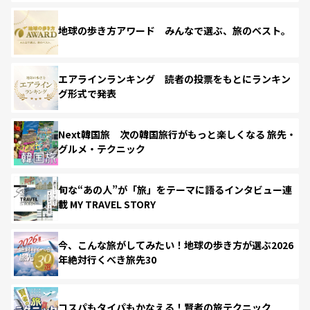
地球の歩き方アワード みんなで選ぶ、旅のベスト。
エアラインランキング 読者の投票をもとにランキン
グ形式で発表
Next韓国旅 次の韓国旅行がもっと楽しくなる 旅先・
グルメ・テクニック
旬な“あの人”が「旅」をテーマに語るインタビュー連
載 MY TRAVEL STORY
今、こんな旅がしてみたい！地球の歩き方が選ぶ2026
年絶対行くべき旅先30
コスパもタイパもかなえる！賢者の旅テクニック