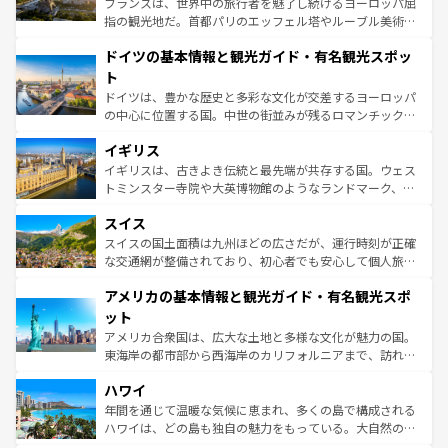
フランスは、世界中の旅行者を魅了し続けるヨーロッパ屈
アートに溢れた街角から、地方では古代ローマ遺跡や中世
指の観光地だ。首都パリのエッフェル塔やルーブル美術館
の城塞都市、穏やかなビーチリゾートまで多彩な表情を見
といった象徴的なスポットから、田舎町の古風な美しさま
せる。地方によって風土や気候が異なるスペインはその個
ドイツの基本情報と観光ガイド・有名観光スポッ
で、幅広い魅力が詰まっている。華麗な宮殿、歴史的な大
性で訪れる人を魅了する。 なお、新着のスペイン情報は
コ
聖堂、美しいビーチ、そして豊かな自然が、訪れる者を心
ト
ンテンツ一覧
を参照してほしい。
から魅了する。また、フランスは美食の国としても知ら
ドイツは、豊かな歴史と多彩な文化が交差するヨーロッパ
れ、フランス料理はユネスコ無形文化遺産にも登録されて
の中心に位置する国。中世の街並みが残るロマンチック街
いる。シャンパンの発祥地であるランス、プロヴァンスの
道から、未来を先取りするようなモダンな都市まで多様な
香り高いラベンダー畑など、多彩な楽しみ方が可能だ。さ
イギリス
顔を持つこの国は、どこを歩いても飽きることがない。ベ
らに、パリ以外の地域にも魅力が溢れており、どの街角に
ルリンの文化的活気、バイエルン州のアルプスの絶景、そ
イギリスは、古きよき伝統と最先端が共存する国。ウェス
も豊かな歴史と文化が息づいている。パリ以外の個性あふ
してライン川沿いのワイン畑といった風景は必見。ビール
トミンスター寺院や大英博物館のようなランドマーク、歴
れる地方に足を運ぶとそれぞれで全く異なる文化を体験で
とソーセージを味わいながら地元の人と過ごす楽しい時間
史ある大学都市、美しい丘陵地帯や牧歌的な風景など、エ
きるだろう。 なお、新着のフランス情報は
コンテンツ一覧
スイス
は、お酒好きな人にはぜひ体験してほしい。 なお、新着の
リアごとに異なる魅力がある。また、優雅なアフタヌーン
を参照してほしい。
ドイツ情報は
コンテンツ一覧
を参照してほしい。
ティー、ビール好きにはたまらない英国パブ、サッカー観
スイスの国土面積は九州ほどの広さだが、運行時刻が正確
戦など、本場だからこそできる体験も豊富。イギリスを旅
な交通網が整備されており、初心者でも安心して個人旅行
して楽しみつくそう。 なお、新着のイギリス情報は
コンテ
を楽しめる。日本同様に時刻表どおりの旅が可能だ。中世
アメリカの基本情報と観光ガイド・有名観光スポ
ンツ一覧
を参照してほしい。
の建物がそのまま残る町や、スイスならではのユニークな
博物館もあり、アルプス観光だけでなく町歩きも満喫する
ット
ことができる。国民の所得が高いため物価も高いが、旅行
アメリカ合衆国は、広大な土地と多様な文化が魅力の国。
者向けの交通パス提供のサービスもあり、うまく活用すれ
東海岸の都市部から西海岸のカリフォルニアまで、訪れる
ば市内交通費無料で観光を楽しむこともできる。 なお、新
場所ごとに異なる風景と体験が待っている。ニューヨーク
着のスイス情報は
コンテンツ一覧
を参照してほしい。
ハワイ
のような巨大都市は、観光、ショッピング、エンターテイ
ンメントが詰まった刺激的なスポットだ。一方、アメリカ
年間を通じて温暖な気候に恵まれ、多くの島で構成される
西部には大自然が広がり、グランドキャニオンやイエロー
ハワイは、どの島も独自の魅力をもっている。大自然の神
ストーン国立公園といった絶景が堪能できる。さらに、南
秘を感じたいなら、火山が生み出した壮大な景観を誇るハ