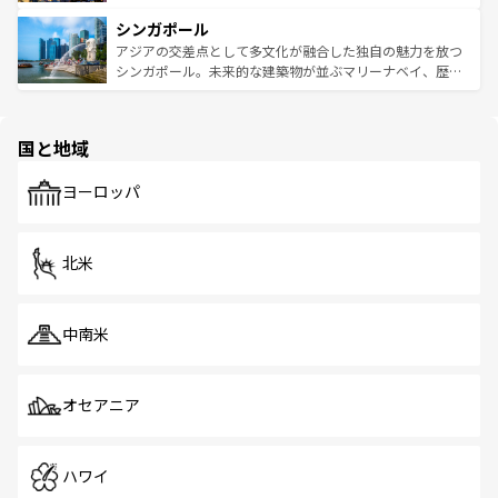
るはずだ。 なお、新着のベトナム情報は
コンテンツ一覧
を
は世界的に有名で、屋台から高級レストランまで味覚を刺
的なアートスポット、そして歴史と現代が融合した町並
参照してほしい。
シンガポール
激する。気候は一年中温暖で、どの季節にも異なる楽しみ
み、どこを訪れても感動するはず。観光スポットが密集し
が待っている。親しみやすいタイの人々、仏教を中心とし
ており、効率よく見どころを回れるのも魅力。息をのむよ
アジアの交差点として多文化が融合した独自の魅力を放つ
た文化、そして多様な観光資源が、訪れる旅人を魅了し続
うな絶景から文化的な体験まで、香港を存分に楽しみ尽く
シンガポール。未来的な建築物が並ぶマリーナベイ、歴史
ける。 なお、新着のタイ情報は
コンテンツ一覧
を参照して
そう。 なお、新着の香港情報は
コンテンツ一覧
を参照して
と伝統を感じられるエスニックタウン、多数の緑豊かな公
ほしい。
ほしい。
園や自然保護区など、自然が調和した近代的な景観と文化
の多様性あふれるカラフルな町は、どこを歩いても新しい
国と地域
発見がある。さらに、治安のよさや充実した公共交通機関
も、旅行者にとっては魅力的なポイント。グルメも豊富
で、ホーカーズは地元の風情を楽しめる外せないスポット
ヨーロッパ
だ。訪れる人を飽きさせないシンガポールで、多様な魅力
を体感しよう。 なお、新着のシンガポール情報は
コンテン
ツ一覧
を参照してほしい。
北米
中南米
オセアニア
ハワイ