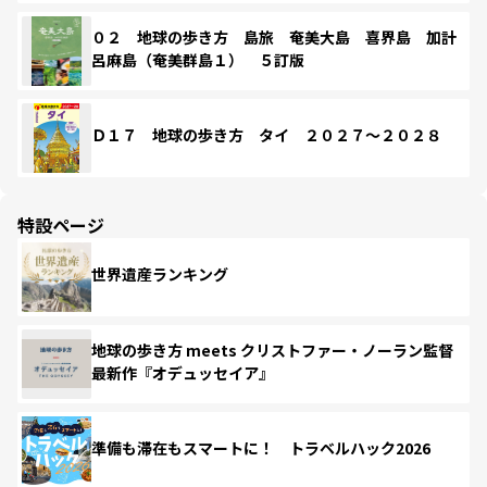
０２ 地球の歩き方 島旅 奄美大島 喜界島 加計
呂麻島（奄美群島１） ５訂版
Ｄ１７ 地球の歩き方 タイ ２０２７～２０２８
特設ページ
世界遺産ランキング
地球の歩き方 meets クリストファー・ノーラン監督
最新作『オデュッセイア』
準備も滞在もスマートに！ トラベルハック2026